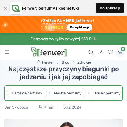
×
Ferwer: perfumy i kosmetyki
Do aplikacji
⚡
Zniżka SUMMER już teraz!
×
SUMMER
Do aplikacji
Darmowa wysyłka powyżej 250 PLN
0
Ferwer
Blog
Zdrowie
Najczęstsze przyczyny biegunki po
jedzeniu i jak jej zapobiegać
Damskie perfumy
Męskie perfumy
Unisex perfumy
Jan Svoboda
4 min
5.12.2024