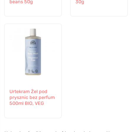
beans 50g
30g
Urtekram Żel pod
prysznic bez perfum
500ml BIO, VEG