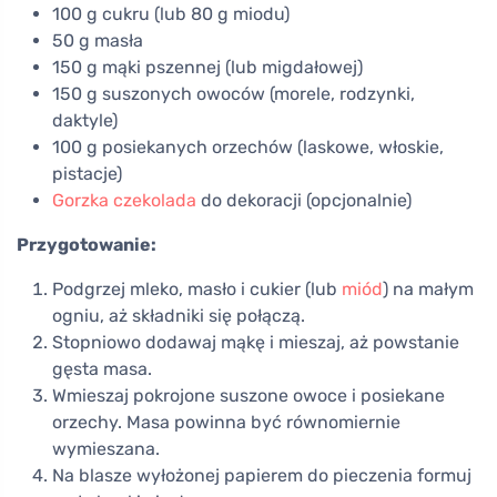
100 g cukru (lub 80 g miodu)
50 g masła
150 g mąki pszennej (lub migdałowej)
150 g suszonych owoców (morele, rodzynki,
daktyle)
100 g posiekanych orzechów (laskowe, włoskie,
pistacje)
Gorzka czekolada
do dekoracji (opcjonalnie)
Przygotowanie:
Podgrzej mleko, masło i cukier (lub
miód
) na małym
ogniu, aż składniki się połączą.
Stopniowo dodawaj mąkę i mieszaj, aż powstanie
gęsta masa.
Wmieszaj pokrojone suszone owoce i posiekane
orzechy. Masa powinna być równomiernie
wymieszana.
Na blasze wyłożonej papierem do pieczenia formuj