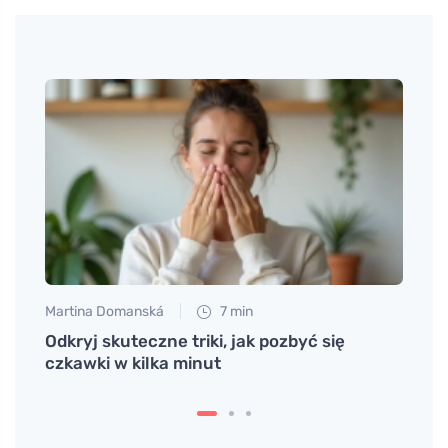
Martina Domanská
7 min
Tomáš
ać
Odkryj skuteczne triki, jak pozbyć się
Odkry
czkawki w kilka minut
przen