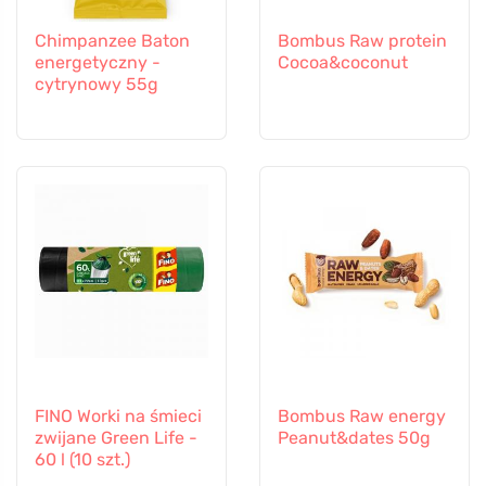
Chimpanzee Baton
Bombus Raw protein
energetyczny -
Cocoa&coconut
cytrynowy 55g
FINO Worki na śmieci
Bombus Raw energy
zwijane Green Life -
Peanut&dates 50g
60 l (10 szt.)