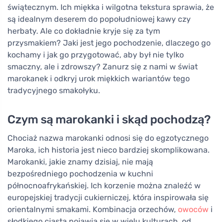
świątecznym. Ich miękka i wilgotna tekstura sprawia, że
są idealnym deserem do popołudniowej kawy czy
herbaty. Ale co dokładnie kryje się za tym
przysmakiem? Jaki jest jego pochodzenie, dlaczego go
kochamy i jak go przygotować, aby był nie tylko
smaczny, ale i zdrowszy? Zanurz się z nami w świat
marokanek i odkryj urok miękkich wariantów tego
tradycyjnego smakołyku.
Czym są marokanki i skąd pochodzą?
Chociaż nazwa marokanki odnosi się do egzotycznego
Maroka, ich historia jest nieco bardziej skomplikowana.
Marokanki, jakie znamy dzisiaj, nie mają
bezpośredniego pochodzenia w kuchni
północnoafrykańskiej. Ich korzenie można znaleźć w
europejskiej tradycji cukierniczej, która inspirowała się
orientalnymi smakami. Kombinacja orzechów,
owoców
i
słodkiego ciasta pojawia się w wielu kulturach, od