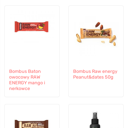
dla owadów
Bombus Baton
Bombus Raw energy
owocowy RAW
Peanut&dates 50g
ENERGY mango i
nerkowce