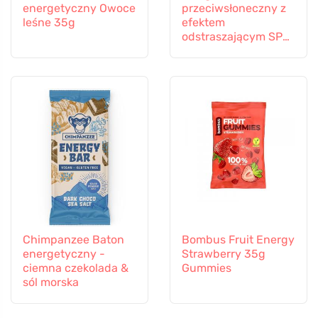
energetyczny Owoce
przeciwsłoneczny z
leśne 35g
efektem
odstraszającym SPF
30 (100 ml) -
odpowiedni również
dla dzieci od 6
miesiąca życia.
Chimpanzee Baton
Bombus Fruit Energy
energetyczny -
Strawberry 35g
ciemna czekolada &
Gummies
sól morska