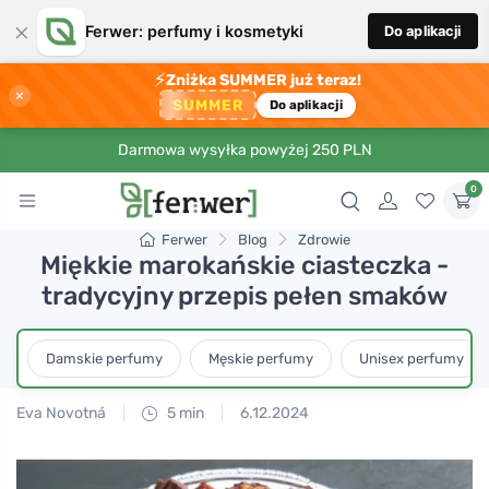
×
Ferwer: perfumy i kosmetyki
Do aplikacji
⚡
Zniżka SUMMER już teraz!
×
SUMMER
Do aplikacji
Darmowa wysyłka powyżej 250 PLN
0
Ferwer
Blog
Zdrowie
Miękkie marokańskie ciasteczka -
tradycyjny przepis pełen smaków
Damskie perfumy
Męskie perfumy
Unisex perfumy
Eva Novotná
5 min
6.12.2024