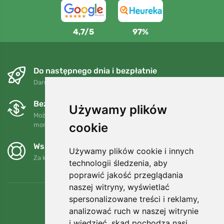
4,7/5
97%
Do następnego dnia i bezpłatnie
Darmowa wysyłka dla zamówień powyżej 250 PLN
Bezpłatne wymiany i zwroty
Używamy plików
Możesz zwrócić lub wymienić swoje zamówienie w dowolnym
cookie
momencie w ciągu 90 dni.
Wspieramy Trees.org
Używamy plików cookie i innych
Za każde zamówienie sadzimy drzewo! Czytaj więcej
O nas
.
technologii śledzenia, aby
poprawić jakość przeglądania
naszej witryny, wyświetlać
spersonalizowane treści i reklamy,
analizować ruch w naszej witrynie
i wiedzieć, skąd pochodzą nasi