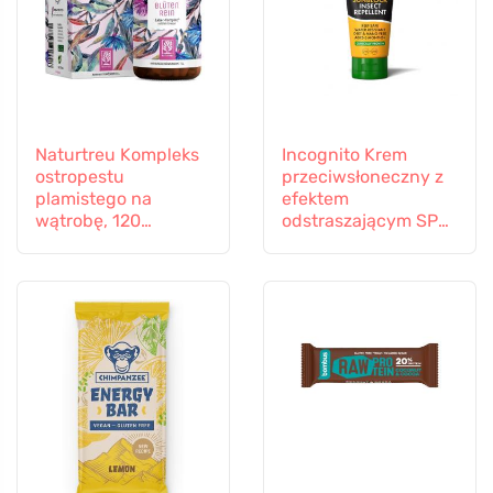
Naturtreu Kompleks
Incognito Krem
ostropestu
przeciwsłoneczny z
plamistego na
efektem
wątrobę, 120
odstraszającym SPF
kapsułek
30 (100 ml) -
odpowiedni również
dla dzieci od 6
miesiąca życia.