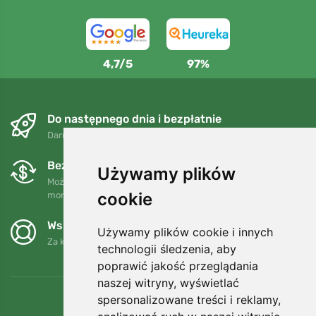
4,7/5
97%
Do następnego dnia i bezpłatnie
Darmowa wysyłka dla zamówień powyżej 250 PLN
Bezpłatne wymiany i zwroty
Używamy plików
Możesz zwrócić lub wymienić swoje zamówienie w dowolnym
cookie
momencie w ciągu 90 dni.
Wspieramy Trees.org
Używamy plików cookie i innych
Za każde zamówienie sadzimy drzewo! Czytaj więcej
O nas
.
technologii śledzenia, aby
poprawić jakość przeglądania
naszej witryny, wyświetlać
spersonalizowane treści i reklamy,