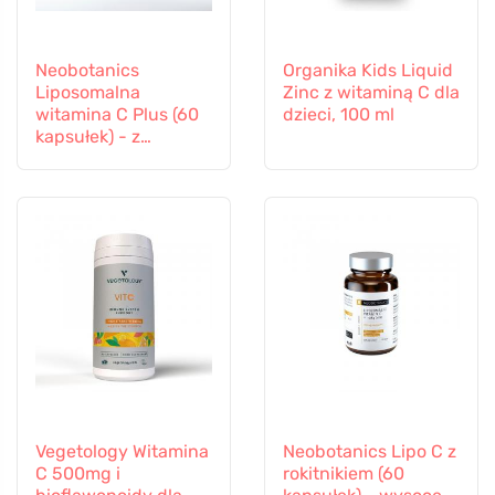
Neobotanics
Organika Kids Liquid
Liposomalna
Zinc z witaminą C dla
witamina C Plus (60
dzieci, 100 ml
kapsułek) - z
selenem i cynkiem
Vegetology Witamina
Neobotanics Lipo C z
C 500mg i
rokitnikiem (60