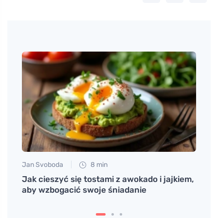
Jan Svoboda
8 min
Anna 
onych
Jak cieszyć się tostami z awokado i jajkiem,
Ryzyk
aby wzbogacić swoje śniadanie
raz d