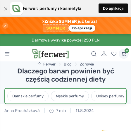
×
Ferwer: perfumy i kosmetyki
Do aplikacji
⚡
Zniżka SUMMER już teraz!
×
SUMMER
Do aplikacji
Darmowa wysyłka powyżej 250 PLN
0
Ferwer
Blog
Zdrowie
Dlaczego banan powinien być
częścią codziennej diety
Damskie perfumy
Męskie perfumy
Unisex perfumy
Anna Procházková
7 min
11.8.2024