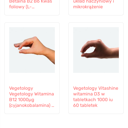
Betaina B2 B6 Kwas
układ naczyniowy i
foliowy (L-
mikrokrążenie
Methylfolate)
Witamina B12 i Cynk,
60 kapsułek
Vegetology
Vegetology Vitashine
Vegetology Witamina
witamina D3 w
B12 1000µg
tabletkach 1000 iu
(cyjanokobalamina) o
60 tabletek
stopniowym
uwalnianiu 60
tabletek