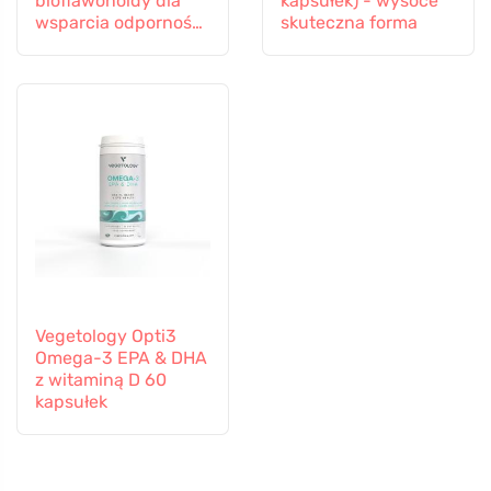
bioflawonoidy dla
kapsułek) - wysoce
wsparcia odporności,
skuteczna forma
60 kapsułek
Vegetology Opti3
Omega-3 EPA & DHA
z witaminą D 60
kapsułek