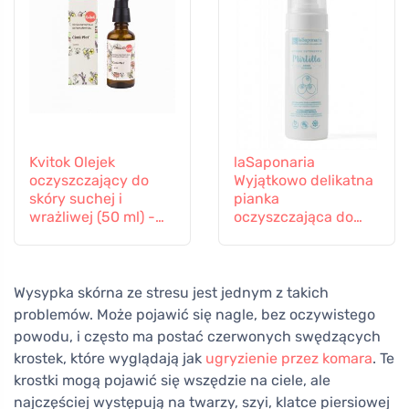
Kvitok Olejek
laSaponaria
oczyszczający do
Wyjątkowo delikatna
skóry suchej i
pianka
wrażliwej (50 ml) -
oczyszczająca do
nie pozostawia
skóry wrażliwej BIO
tłustego filmu
(150 ml)
Wysypka skórna ze stresu jest jednym z takich
problemów. Może pojawić się nagle, bez oczywistego
powodu, i często ma postać czerwonych swędzących
krostek, które wyglądają jak
ugryzienie przez komara
. Te
krostki mogą pojawić się wszędzie na ciele, ale
najczęściej występują na twarzy, szyi, klatce piersiowej