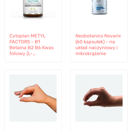
Cytoplan METYL
Neobotanics Novarix
FACTORS - B1
(60 kapsułek) - na
Betaina B2 B6 Kwas
układ naczyniowy i
foliowy (L-
mikrokrążenie
Methylfolate)
Witamina B12 i Cynk,
60 kapsułek