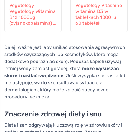
Vegetology
Vegetology Vitashine
Vegetology Witamina
witamina D3 w
B12 1000µg
tabletkach 1000 iu
(cyjanokobalamina) o
60 tabletek
stopniowym
uwalnianiu 60
tabletek
Dalej, ważne jest, aby unikać stosowania agresywnych
środków czyszczących lub kosmetyków, które mogą
dodatkowo podrażniać skórę. Podczas kąpieli używaj
letniej wody zamiast gorącej, która
może wysuszać
skórę i nasilać swędzenie
. Jeśli wysypka się nasila lub
nie ustępuje, warto skonsultować sytuację z
dermatologiem, który może zalecić specyficzne
procedury lecznicze.
Znaczenie zdrowej diety i snu
Dieta i sen odgrywają kluczową rolę w zdrowiu skóry i