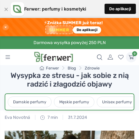
×
Ferwer: perfumy i kosmetyki
Do aplikacji
⚡
Zniżka SUMMER już teraz!
×
SUMMER
Do aplikacji
Darmowa wysyłka powyżej 250 PLN
0
Ferwer
Blog
Zdrowie
Wysypka ze stresu - jak sobie z nią
radzić i złagodzić objawy
Damskie perfumy
Męskie perfumy
Unisex perfumy
Eva Novotná
7 min
31.7.2024