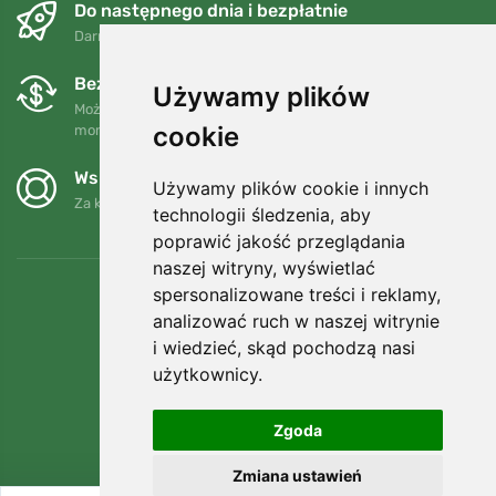
Do następnego dnia i bezpłatnie
Darmowa wysyłka dla zamówień powyżej 250 PLN
Bezpłatne wymiany i zwroty
Używamy plików
Możesz zwrócić lub wymienić swoje zamówienie w dowolnym
cookie
momencie w ciągu 90 dni.
Wspieramy Trees.org
Używamy plików cookie i innych
Za każde zamówienie sadzimy drzewo! Czytaj więcej
O nas
.
technologii śledzenia, aby
poprawić jakość przeglądania
naszej witryny, wyświetlać
spersonalizowane treści i reklamy,
analizować ruch w naszej witrynie
i wiedzieć, skąd pochodzą nasi
użytkownicy.
Zgoda
Zmiana ustawień