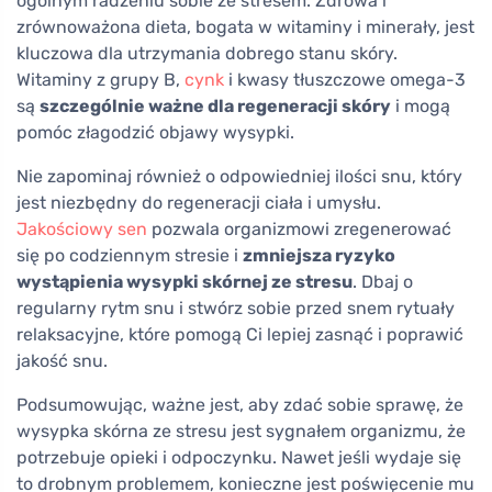
ogólnym radzeniu sobie ze stresem. Zdrowa i
zrównoważona dieta, bogata w witaminy i minerały, jest
kluczowa dla utrzymania dobrego stanu skóry.
Witaminy z grupy B,
cynk
i kwasy tłuszczowe omega-3
są
szczególnie ważne dla regeneracji skóry
i mogą
pomóc złagodzić objawy wysypki.
Nie zapominaj również o odpowiedniej ilości snu, który
jest niezbędny do regeneracji ciała i umysłu.
Jakościowy sen
pozwala organizmowi zregenerować
się po codziennym stresie i
zmniejsza ryzyko
wystąpienia wysypki skórnej ze stresu
. Dbaj o
regularny rytm snu i stwórz sobie przed snem rytuały
relaksacyjne, które pomogą Ci lepiej zasnąć i poprawić
jakość snu.
Podsumowując, ważne jest, aby zdać sobie sprawę, że
wysypka skórna ze stresu jest sygnałem organizmu, że
potrzebuje opieki i odpoczynku. Nawet jeśli wydaje się
to drobnym problemem, konieczne jest poświęcenie mu