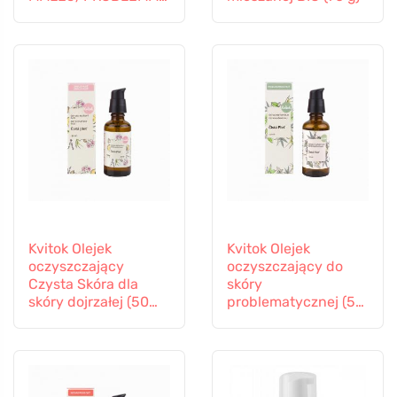
YCZNEJ
Kvitok Olejek
Kvitok Olejek
oczyszczający
oczyszczający do
Czysta Skóra dla
skóry
skóry dojrzałej (50
problematycznej (50
ml) - nie wysusza,
ml) - nie pozostawia
nadaje elastyczność
tłustego filmu