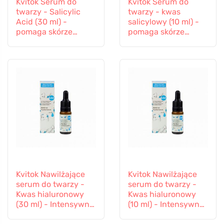
Kvitok Serum do
Kvitok Serum do
twarzy - Salicylic
twarzy - kwas
Acid (30 ml) -
salicylowy (10 ml) -
pomaga skórze
pomaga skórze
problematycznej
problematycznej
Kvitok Nawilżające
Kvitok Nawilżające
serum do twarzy -
serum do twarzy -
Kwas hialuronowy
Kwas hialuronowy
(30 ml) - Intensywne
(10 ml) - Intensywne
nawilżanie
nawilżanie