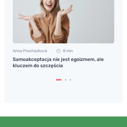
Anna Procházková
8 min
Eva No
ny
Samoakceptacja nie jest egoizmem, ale
Efekt
kluczem do szczęścia
lepsz