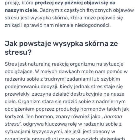
presję, która
prędzej czy później objawi się na
naszym ciele
. Jednym z częstych fizycznych objawów
stresu jest wysypka skórna, która może pojawić się
znikąd i sprawić nam niemałe niedogodności.
Jak powstaje wysypka skórna ze
stresu?
Stres jest naturalną reakcją organizmu na sytuacje
obciążające. W małych dawkach może nam pomóc w
radzeniu sobie z trudnymi zadaniami lub szybkim
podejmowaniu decyzji. Kiedy jednak stres staje się
przewlekły, zaczyna działać destrukcyjnie na nasze
ciało. Organizm stara się radzić sobie z nadmiernym
obciążeniem poprzez produkcję hormonów takich jak
kortyzol. Ten hormon, znany również jako „
hormon
stresu
", odgrywa kluczową rolę w radzeniu sobie z
sytuacjami kryzysowymi, ale jeśli jest obecny w
organizmie przez długi czas w wysokich stężeniach,