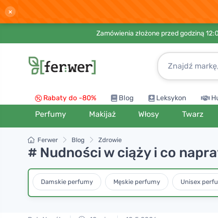
×
Zamówienia złożone przed godziną 12:
Rabaty do -80%
Blog
Leksykon
H
Perfumy
Makijaż
Włosy
Twarz
Ferwer
Blog
Zdrowie
# Nudności w ciąży i co napr
Damskie perfumy
Męskie perfumy
Unisex perf