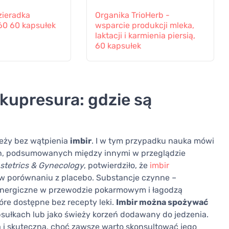
zieradka
Organika TrioHerb -
60 60 kapsułek
wsparcie produkcji mleka,
laktacji i karmienia piersią,
60 kapsułek
akupresura: gdzie są
leży bez wątpienia
imbir
. I w tym przypadku nauka mówi
ch, podsumowanych między innymi w przeglądzie
stetrics & Gynecology
, potwierdziło, że
imbir
i w porównaniu z placebo. Substancje czynne –
oninergiczne w przewodzie pokarmowym i łagodzą
óre dostępne bez recepty leki.
Imbir można spożywać
psułkach lub jako świeży korzeń dodawany do jedzenia.
 i skuteczna, choć zawsze warto skonsultować jego