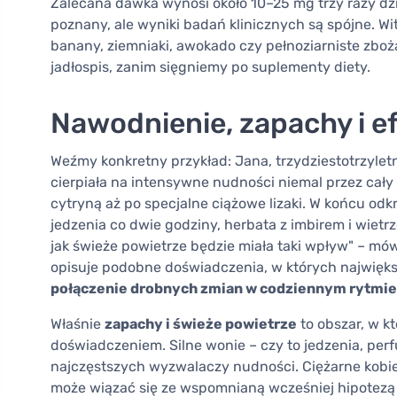
Zalecana dawka wynosi około 10–25 mg trzy razy dzi
poznany, ale wyniki badań klinicznych są spójne. W
banany, ziemniaki, awokado czy pełnoziarniste zboż
jadłospis, zanim sięgniemy po suplementy diety.
Nawodnienie, zapachy i e
Weźmy konkretny przykład: Jana, trzydziestotrzylet
cierpiała na intensywne nudności niemal przez cały
cytryną aż po specjalne ciążowe lizaki. W końcu odkr
jedzenia co dwie godziny, herbata z imbirem i wietrz
jak świeże powietrze będzie miała taki wpływ" – mówi
opisuje podobne doświadczenia, w których największ
połączenie drobnych zmian w codziennym rytmie
Właśnie
zapachy i świeże powietrze
to obszar, w k
doświadczeniem. Silne wonie – czy to jedzenia, pe
najczęstszych wyzwalaczy nudności. Ciężarne kobie
może wiązać się ze wspomnianą wcześniej hipotezą