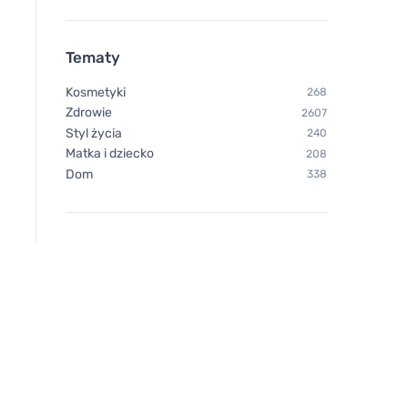
Organika Benedyktynka 500
Organika Kozieradk
mg, 60 kapsułek
mg, 60 kapsułek
Tematy
Kosmetyki
268
Zdrowie
2607
Styl życia
240
Matka i dziecko
208
Dom
338