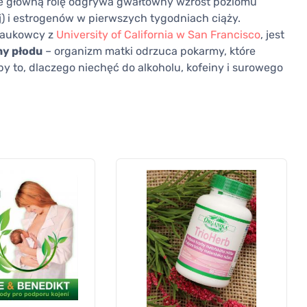
ale główną rolę odgrywa gwałtowny wzrost poziomu
 i estrogenów w pierwszych tygodniach ciąży.
 naukowcy z
University of California w San Francisco
, jest
ny płodu
– organizm matki odrzuca pokarmy, które
y to, dlaczego niechęć do alkoholu, kofeiny i surowego