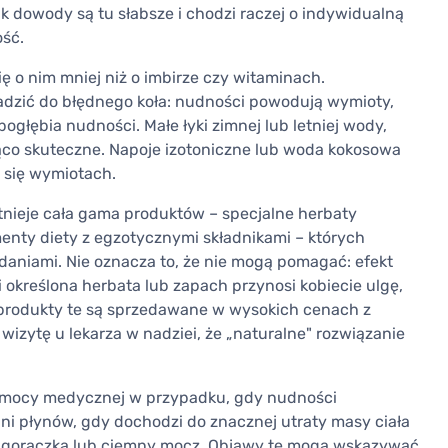
 dowody są tu słabsze i chodzi raczej o indywidualną
ość.
ię o nim mniej niż o imbirze czy witaminach.
adzić do błędnego koła: nudności powodują wymioty,
łębia nudności. Małe łyki zimnej lub letniej wody,
ąco skuteczne. Napoje izotoniczne lub woda kokosowa
 się wymiotach.
stnieje cała gama produktów – specjalne herbaty
nty diety z egzotycznymi składnikami – których
daniami. Nie oznacza to, że nie mogą pomagać: efekt
li określona herbata lub zapach przynosi kobiecie ulgę,
y produkty te są sprzedawane w wysokich cenach z
izytę u lekarza w nadziei, że „naturalne" rozwiązanie
pomocy medycznej w przypadku, gdy nudności
ani płynów, gdy dochodzi do znacznej utraty masy ciała
, gorączka lub ciemny mocz. Objawy te mogą wskazywać