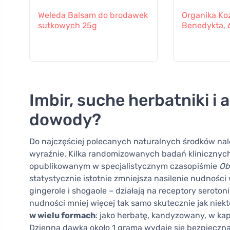
Weleda Balsam do brodawek
Organika Ko
sutkowych 25g
Benedykta, 
Imbir, suche herbatniki i 
dowody?
Do najczęściej polecanych naturalnych środków na
wyraźnie. Kilka randomizowanych badań kliniczny
opublikowanym w specjalistycznym czasopiśmie
Ob
statystycznie istotnie zmniejsza nasilenie nudnośc
gingerole i shogaole – działają na receptory serot
nudności mniej więcej tak samo skutecznie jak niekt
w wielu formach
: jako herbatę, kandyzowany, w ka
Dzienna dawka około 1 grama wydaje się bezpieczna