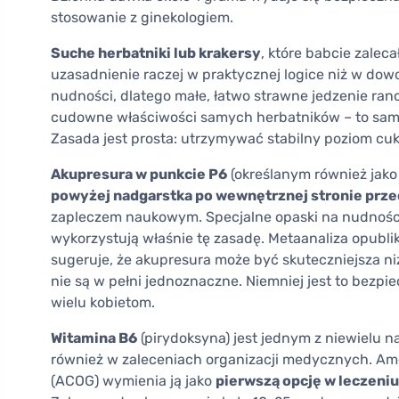
stosowanie z ginekologiem.
Suche herbatniki lub krakersy
, które babcie zalec
uzasadnienie raczej w praktycznej logice niż w do
nudności, dlatego małe, łatwo strawne jedzenie ran
cudowne właściwości samych herbatników – to samo
Zasada jest prosta: utrzymywać stabilny poziom cukr
Akupresura w punkcie P6
(określanym również jako 
powyżej nadgarstka po wewnętrznej stronie prz
zapleczem naukowym. Specjalne opaski na nudności
wykorzystują właśnie tę zasadę. Metaanaliza opub
sugeruje, że akupresura może być skuteczniejsza ni
nie są w pełni jednoznaczne. Niemniej jest to bezpie
wielu kobietom.
Witamina B6
(pirydoksyna) jest jednym z niewielu 
również w zaleceniach organizacji medycznych. Am
(ACOG) wymienia ją jako
pierwszą opcję w leczeni