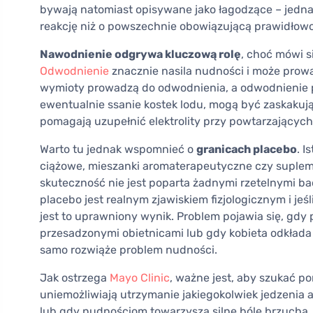
bywają natomiast opisywane jako łagodzące – jednak
reakcję niż o powszechnie obowiązującą prawidłow
Nawodnienie odgrywa kluczową rolę
, choć mówi s
Odwodnienie
znacznie nasila nudności i może prow
wymioty prowadzą do odwodnienia, a odwodnienie pog
ewentualnie ssanie kostek lodu, mogą być zaskakuj
pomagają uzupełnić elektrolity przy powtarzających
Warto tu jednak wspomnieć o
granicach placebo
. I
ciążowe, mieszanki aromaterapeutyczne czy supleme
skuteczność nie jest poparta żadnymi rzetelnymi ba
placebo jest realnym zjawiskiem fizjologicznym i jeś
jest to uprawniony wynik. Problem pojawia się, gd
przesadzonymi obietnicami lub gdy kobieta odkłada w
samo rozwiąże problem nudności.
Jak ostrzega
Mayo Clinic
, ważne jest, aby szukać 
uniemożliwiają utrzymanie jakiegokolwiek jedzenia 
lub gdy nudnościom towarzyszą silne bóle brzucha