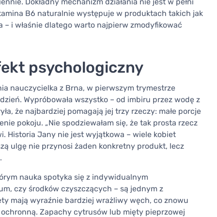
ennie. Dokładny mechanizm działania nie jest w pełni
itamina B6 naturalnie występuje w produktach takich jak
a – i właśnie dlatego warto najpierw zmodyfikować
fekt psychologiczny
nia nauczycielka z Brna, w pierwszym trymestrze
 dzień. Wypróbowała wszystko – od imbiru przez wodę z
yła, że najbardziej pomagają jej trzy rzeczy: małe porcje
enie pokoju. „Nie spodziewałam się, że tak prosta rzecz
. Historia Jany nie jest wyjątkowa – wiele kobiet
ą ulgę nie przynosi żaden konkretny produkt, lecz
.
tórym nauka spotyka się z indywidualnym
rfum, czy środków czyszczących – są jednym z
ty mają wyraźnie bardziej wrażliwy węch, co znowu
 ochronną. Zapachy cytrusów lub mięty pieprzowej