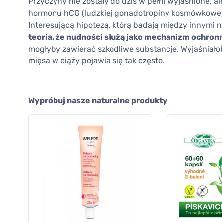
Przyczyny nie zostały do dziś w pełni wyjaśnione, 
hormonu hCG (ludzkiej gonadotropiny kosmówkowej)
Interesującą hipotezą, którą badają między innymi
teoria, że nudności służą jako mechanizm ochron
mogłyby zawierać szkodliwe substancje. Wyjaśniałob
mięsa w ciąży pojawia się tak często.
Wypróbuj nasze naturalne produkty