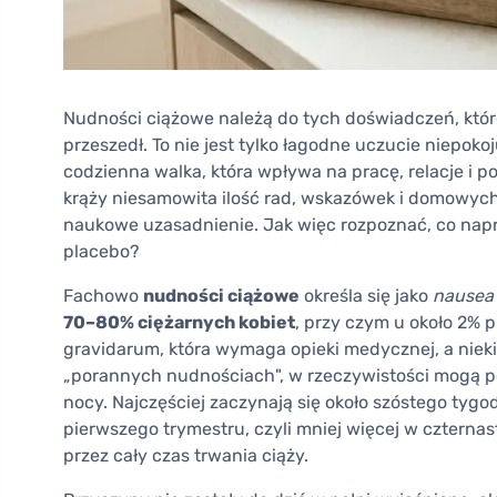
Nudności ciążowe należą do tych doświadczeń, które
przeszedł. To nie jest tylko łagodne uczucie niepoko
codzienna walka, która wpływa na pracę, relacje i 
krąży niesamowita ilość rad, wskazówek i domowych 
naukowe uzasadnienie. Jak więc rozpoznać, co napra
placebo?
Fachowo
nudności ciążowe
określa się jako
nausea
70–80% ciężarnych kobiet
, przy czym u około 2%
gravidarum, która wymaga opieki medycznej, a nieki
„porannych nudnościach", w rzeczywistości mogą poj
nocy. Najczęściej zaczynają się około szóstego tygod
pierwszego trymestru, czyli mniej więcej w czterna
przez cały czas trwania ciąży.