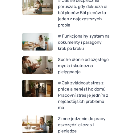
# Jak se bezpiecznie
poruszać, gdy dokucza ci
ból pleców Ból pleców to
jeden z najczęstszych
proble
# Funkcjonalny system na
dokumenty i paragony
krok po kroku
Suche dłonie od częstego
mycia i skuteczna
pielęgnacja
# Jak zvládnout stres z
práce a nenést ho domů
Pracovní stres je jedním z
nejčastějších problémů
mo
Zimne jedzenie do pracy
oszczędzi ci czas i
pieniądze