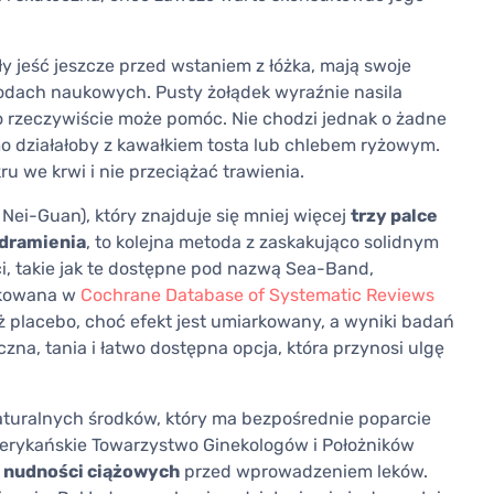
ały jeść jeszcze przed wstaniem z łóżka, mają swoje
wodach naukowych. Pusty żołądek wyraźnie nasila
o rzeczywiście może pomóc. Nie chodzi jednak o żadne
 działałoby z kawałkiem tosta lub chlebem ryżowym.
u we krwi i nie przeciążać trawienia.
Nei-Guan), który znajduje się mniej więcej
trzy palce
edramienia
, to kolejna metoda z zaskakująco solidnym
, takie jak te dostępne pod nazwą Sea-Band,
likowana w
Cochrane Database of Systematic Reviews
ż placebo, choć efekt jest umiarkowany, a wyniki badań
czna, tania i łatwo dostępna opcja, która przynosi ulgę
naturalnych środków, który ma bezpośrednie poparcie
erykańskie Towarzystwo Ginekologów i Położników
u nudności ciążowych
przed wprowadzeniem leków.