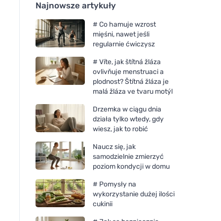
Najnowsze artykuły
# Co hamuje wzrost
mięśni, nawet jeśli
regularnie ćwiczysz
# Víte, jak štítná žláza
ovlivňuje menstruaci a
plodnost? Štítná žláza je
malá žláza ve tvaru motýl
Drzemka w ciągu dnia
działa tylko wtedy, gdy
wiesz, jak to robić
Naucz się, jak
samodzielnie zmierzyć
poziom kondycji w domu
# Pomysły na
wykorzystanie dużej ilości
cukinii