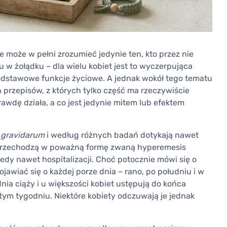
 może w pełni zrozumieć jedynie ten, kto przez nie
ju w żołądku – dla wielu kobiet jest to wyczerpująca
podstawowe funkcje życiowe. A jednak wokół tego tematu
przepisów, z których tylko część ma rzeczywiście
wdę działa, a co jest jedynie mitem lub efektem
 gravidarum
i według różnych badań dotykają nawet
 przechodzą w poważną formę zwaną hyperemesis
edy nawet hospitalizacji. Choć potocznie mówi się o
awiać się o każdej porze dnia – rano, po południu i w
nia ciąży i u większości kobiet ustępują do końca
stym tygodniu. Niektóre kobiety odczuwają je jednak