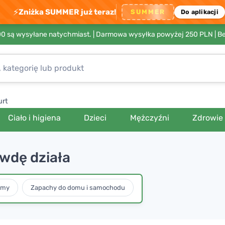
⚡
Zniżka SUMMER już teraz!
SUMMER
Do aplikacji
00 są wysyłane natychmiast. |
Darmowa wysyłka powyżej 250 PLN
| B
urt
Ciało i higiena
Dzieci
Mężczyźni
Zdrowie
awdę działa
umy
Zapachy do domu i samochodu