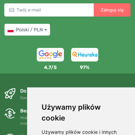
Zaloguj się
Polski / PLN
4,7/5
97%
Do następnego dnia i bezpłatnie
Darmowa wysyłka dla zamówień powyżej 250 PLN
Używamy plików
Bezpłatne wymiany i zwroty
cookie
Możesz zwrócić lub wymienić swoje zamówienie w dowolnym
momencie w ciągu 90 dni.
Używamy plików cookie i innych