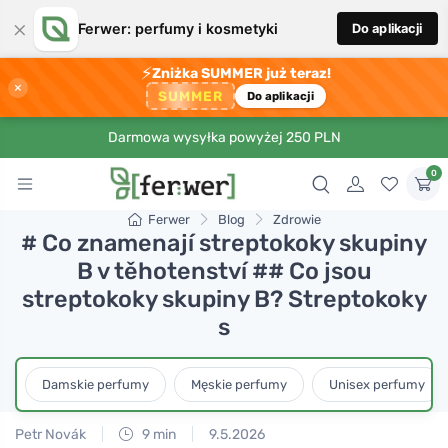
×
Ferwer: perfumy i kosmetyki
Do aplikacji
⚡
Zniżka SUMMER już teraz!
×
SUMMER
Do aplikacji
Darmowa wysyłka powyżej 250 PLN
0
Ferwer
Blog
Zdrowie
# Co znamenají streptokoky skupiny
B v těhotenství ## Co jsou
streptokoky skupiny B? Streptokoky
s
Damskie perfumy
Męskie perfumy
Unisex perfumy
Petr Novák
9 min
9.5.2026