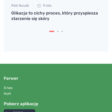
Petr Novák
9 min
Petr N
dla
Glikacja to cichy proces, który przyspiesza
Tabat
starzenie się skóry
domu 
całe 
Ferwer
O nas
Hurt
Pobierz aplikację
Get it on