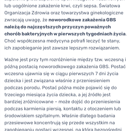
lub uogólnione zakażenie krwi, czyli sepsa. Światowa
Organizacja Zdrowia oraz towarzystwa ginekologiczne
zwracają uwagę, że
noworodkowe zakażenia GBS
należą do najczęstszych przyczyn poważnych
chorób bakteryjnych w pierwszych tygodniach życia
.
Choć współczesna medycyna potrafi leczyć te stany,
ich zapobieganie jest zawsze lepszym rozwiązaniem.
Ważne jest przy tym rozróżnienie między tzw. wczesną i
późną postacią noworodkowego zakażenia GBS. Postać
wczesna ujawnia się w ciągu pierwszych 7 dni życia
dziecka i jest związana właśnie z przeniesieniem
podczas porodu. Postać późna może pojawić się do
trzeciego miesiąca życia dziecka, a jej źródło jest
bardziej zróżnicowane – może dojść do przeniesienia
podczas karmienia piersią, kontaktu z otoczeniem lub
środowiskiem szpitalnym. Właśnie dlatego badania
przesiewowe koncentrują się przede wszystkim na
zapobieganiu postaci wczesnej, na którą bezpośredni