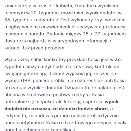
zmieniać się w czasie – kobieta, która była wynikiem
ujemnym w 20. tygodniu, może mieć wynik dodatni w
36. tygodniu i odwrotnie. Test wykonany zbyt wcześnie
mógłby więc nie odzwierciedlać rzeczywistego stanu w
momencie porodu. Badanie między 35. a 37. tygodniem
dostarcza najbardziej wiarygodnych informacji o
sytuacji tuż przed porodem.
Wyobraźmy sobie konkretny przykład: Kasia jest w 36.
tygodniu ciąży i przychodzi na rutynową kontrolę do
swojego ginekologa. Lekarz wyjaśnia jej, że czas na
wymaz GBS, pobiera próbki, a po czterech dniach Kasia
otrzymuje wynik – dodatni. Oznacza to, że bakteria jest
obecna w środowisku pochwy i odbytu. Kasia
naturalnie się niepokoi, ale lekarz ją uspokaja:
wynik
dodatni nie oznacza, że dziecko będzie chore
, a
jedynie to, że podczas porodu należy profilaktycznie
podać antybiotyki. Kasia rodzi zdrowego chłopca, a cały
poród przebiega bez komplikacji.