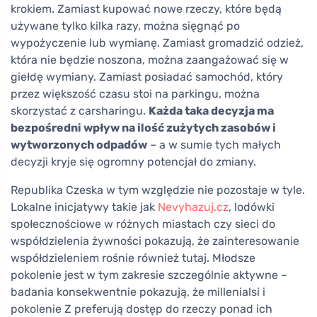
krokiem. Zamiast kupować nowe rzeczy, które będą
używane tylko kilka razy, można sięgnąć po
wypożyczenie lub wymianę. Zamiast gromadzić odzież,
która nie będzie noszona, można zaangażować się w
giełdę wymiany. Zamiast posiadać samochód, który
przez większość czasu stoi na parkingu, można
skorzystać z carsharingu.
Każda taka decyzja ma
bezpośredni wpływ na ilość zużytych zasobów i
wytworzonych odpadów
– a w sumie tych małych
decyzji kryje się ogromny potencjał do zmiany.
Republika Czeska w tym względzie nie pozostaje w tyle.
Lokalne inicjatywy takie jak
Nevyhazuj.cz
, lodówki
społecznościowe w różnych miastach czy sieci do
współdzielenia żywności pokazują, że zainteresowanie
współdzieleniem rośnie również tutaj. Młodsze
pokolenie jest w tym zakresie szczególnie aktywne –
badania konsekwentnie pokazują, że millenialsi i
pokolenie Z preferują dostęp do rzeczy ponad ich