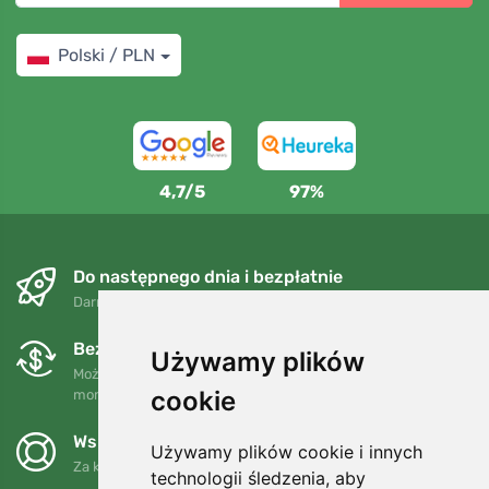
Polski / PLN
4,7/5
97%
Do następnego dnia i bezpłatnie
Darmowa wysyłka dla zamówień powyżej 250 PLN
Bezpłatne wymiany i zwroty
Używamy plików
Możesz zwrócić lub wymienić swoje zamówienie w dowolnym
cookie
momencie w ciągu 90 dni.
Wspieramy Trees.org
Używamy plików cookie i innych
Za każde zamówienie sadzimy drzewo! Czytaj więcej
O nas
.
technologii śledzenia, aby