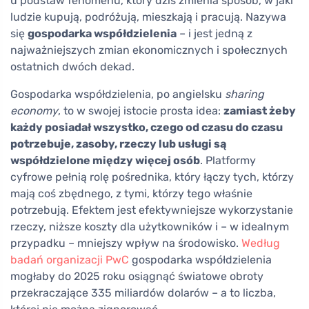
u podstaw fenomenu, który dziś zmienia sposób, w jaki
ludzie kupują, podróżują, mieszkają i pracują. Nazywa
się
gospodarka współdzielenia
– i jest jedną z
najważniejszych zmian ekonomicznych i społecznych
ostatnich dwóch dekad.
Gospodarka współdzielenia, po angielsku
sharing
economy
, to w swojej istocie prosta idea:
zamiast żeby
każdy posiadał wszystko, czego od czasu do czasu
potrzebuje, zasoby, rzeczy lub usługi są
współdzielone między więcej osób
. Platformy
cyfrowe pełnią rolę pośrednika, który łączy tych, którzy
mają coś zbędnego, z tymi, którzy tego właśnie
potrzebują. Efektem jest efektywniejsze wykorzystanie
rzeczy, niższe koszty dla użytkowników i – w idealnym
przypadku – mniejszy wpływ na środowisko.
Według
badań organizacji PwC
gospodarka współdzielenia
mogłaby do 2025 roku osiągnąć światowe obroty
przekraczające 335 miliardów dolarów – a to liczba,