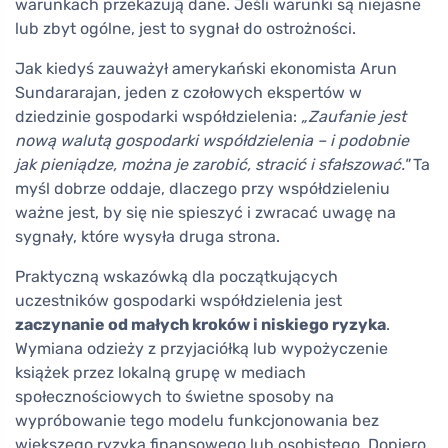
warunkach przekazują dane. Jeśli warunki są niejasne
lub zbyt ogólne, jest to sygnał do ostrożności.
Jak kiedyś zauważył amerykański ekonomista Arun
Sundararajan, jeden z czołowych ekspertów w
dziedzinie gospodarki współdzielenia:
„Zaufanie jest
nową walutą gospodarki współdzielenia – i podobnie
jak pieniądze, można je zarobić, stracić i sfałszować."
Ta
myśl dobrze oddaje, dlaczego przy współdzieleniu
ważne jest, by się nie spieszyć i zwracać uwagę na
sygnały, które wysyła druga strona.
Praktyczną wskazówką dla początkujących
uczestników gospodarki współdzielenia jest
zaczynanie od małych kroków i niskiego ryzyka
.
Wymiana odzieży z przyjaciółką lub wypożyczenie
książek przez lokalną grupę w mediach
społecznościowych to świetne sposoby na
wypróbowanie tego modelu funkcjonowania bez
większego ryzyka finansowego lub osobistego. Dopiero