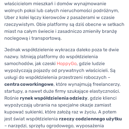
właścicielom mieszkań i domów wynajmowanie
wolnych pokoi lub całych nieruchomości podróżnym,
Uber z kolei łączy kierowców z pasażerami w czasie
rzeczywistym. Obie platformy są dziś obecne w setkach
miast na całym świecie i zasadniczo zmieniły branżę
noclegową i transportową.
Jednak współdzielenie wykracza daleko poza te dwie
nazwy. Istnieją platformy do współdzielenia
samochodów, jak czeski
HoppyGo
, gdzie ludzie
wypożyczają pojazdy od prywatnych właścicieli. Są
usługi do współdzielenia przestrzeni roboczych –
centra coworkingowe
, które wynajmują freelancerzy,
startupy, a nawet duże firmy szukające elastyczności.
Rośnie
rynek współdzielenia odzieży
, gdzie klienci
wypożyczają ubrania na specjalne okazje zamiast
kupować sukienki, które założą raz w życiu. A potem
jest świat współdzielenia
rzeczy codziennego użytku
– narzędzi, sprzętu ogrodowego, wyposażenia