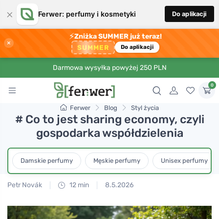
×
Ferwer: perfumy i kosmetyki
Do aplikacji
⚡
Zniżka SUMMER już teraz!
×
SUMMER
Do aplikacji
Darmowa wysyłka powyżej 250 PLN
0
Ferwer
Blog
Styl życia
# Co to jest sharing economy, czyli
gospodarka współdzielenia
Damskie perfumy
Męskie perfumy
Unisex perfumy
Petr Novák
12 min
8.5.2026