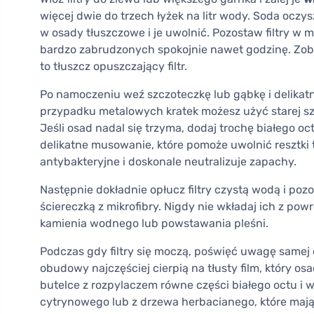
więcej dwie do trzech łyżek na litr wody. Soda oczy
w osady tłuszczowe i je uwolnić. Pozostaw filtry w 
bardzo zabrudzonych spokojnie nawet godzinę. Zoba
to tłuszcz opuszczający filtr.
Po namoczeniu weź szczoteczkę lub gąbkę i delikatnie
przypadku metalowych kratek możesz użyć starej s
Jeśli osad nadal się trzyma, dodaj trochę białego o
delikatne musowanie, które pomoże uwolnić resztki
antybakteryjne i doskonale neutralizuje zapachy.
Następnie dokładnie opłucz filtry czystą wodą i poz
ściereczką z mikrofibry. Nigdy nie wkładaj ich z po
kamienia wodnego lub powstawania pleśni.
Podczas gdy filtry się moczą, poświęć uwagę samej
obudowy najczęściej cierpią na tłusty film, który os
butelce z rozpylaczem równe części białego octu i w
cytrynowego lub z drzewa herbacianego, które mają 