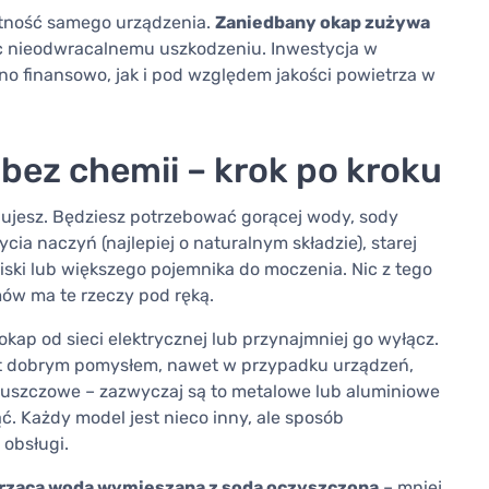
otność samego urządzenia.
Zaniedbany okap zużywa
ulec nieodwracalnemu uszkodzeniu. Inwestycja w
no finansowo, jak i pod względem jakości powietrza w
 bez chemii – krok po kroku
bujesz. Będziesz potrzebować gorącej wody, sody
ia naczyń (najlepiej o naturalnym składzie), starej
miski lub większego pojemnika do moczenia. Nic z tego
mów ma te rzeczy pod ręką.
kap od sieci elektrycznej lub przynajmniej go wyłącz.
est dobrym pomysłem, nawet w przypadku urządzeń,
 tłuszczowe – zazwyczaj są to metalowe lub aluminiowe
ć. Każdy model jest nieco inny, ale sposób
 obsługi.
rzącą wodą wymieszaną z sodą oczyszczoną
– mniej