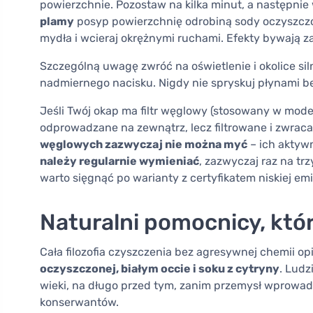
powierzchnie. Pozostaw na kilka minut, a następnie 
plamy
posyp powierzchnię odrobiną sody oczyszczon
mydła i wcieraj okrężnymi ruchami. Efekty bywają z
Szczególną uwagę zwróć na oświetlenie i okolice siln
nadmiernego nacisku. Nigdy nie spryskuj płynami b
Jeśli Twój okap ma filtr węglowy (stosowany w model
odprowadzane na zewnątrz, lecz filtrowane i zwraca
węglowych zazwyczaj nie można myć
– ich aktywn
należy regularnie wymieniać
, zazwyczaj raz na tr
warto sięgnąć po warianty z certyfikatem niskiej emi
Naturalni pomocnicy, kt
Cała filozofia czyszczenia bez agresywnej chemii o
oczyszczonej, białym occie i soku z cytryny
. Ludz
wieki, na długo przed tym, zanim przemysł wprowadz
konserwantów.