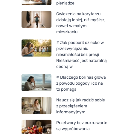
pieniądze
Ćwiczenia na korytarzu
działają lepiej, niż myślisz,
nawet w małym
mieszkaniu
# Jak podpořit dziecko w
przezwyciężaniu
nieśmiałości bez presji
Nieśmiałość jest naturalną
cechą w
# Dlaczego boli nas głowa
z powodu pogody i co na
to pomaga
Naucz się jak radzić sobie
Sonett Płyn czyszczący
Tierra Verde Piasek 
z przeciążeniem
piasek 0,5 l
czyszczenia (500 g) 
informacyjnym
pomarańczą
Przetwory bez cukru warte
są wypróbowania