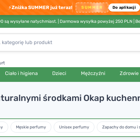
⚡
Zniżka SUMMER już teraz!
SUMMER
Do aplikacji
00 są wysyłane natychmiast. |
Darmowa wysyłka powyżej 250 PLN
| B
urt
Ciało i higiena
Dzieci
Mężczyźni
Zdrowie
naturalnymi środkami Okap kuchenny 
my
Męskie perfumy
Unisex perfumy
Zapachy do domu i