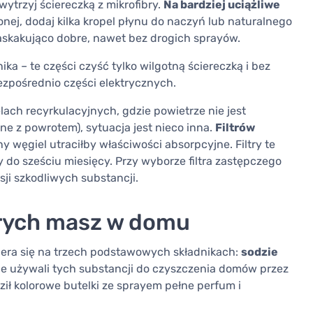
wytrzyj ściereczką z mikrofibry.
Na bardziej uciążliwe
ej, dodaj kilka kropel płynu do naczyń lub naturalnego
askakująco dobre, nawet bez drogich sprayów.
ika – te części czyść tylko wilgotną ściereczką i bez
ezpośrednio części elektrycznych.
ach recyrkulacyjnych, gdzie powietrze nie jest
ne z powrotem), sytuacja jest nieco inna.
Filtrów
y węgiel utraciłby właściwości absorpcyjne. Filtry te
zy do sześciu miesięcy. Przy wyborze filtra zastępczego
sji szkodliwych substancji.
órych masz w domu
piera się na trzech podstawowych składnikach:
sodzie
ie używali tych substancji do czyszczenia domów przez
ił kolorowe butelki ze sprayem pełne perfum i