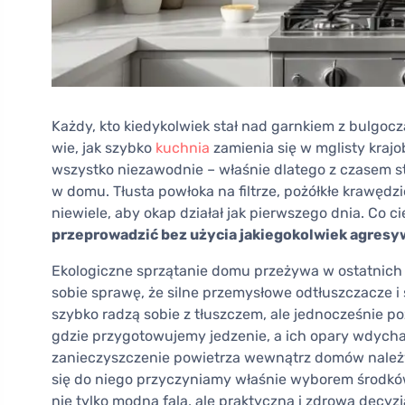
Każdy, kto kiedykolwiek stał nad garnkiem z bulgoc
wie, jak szybko
kuchnia
zamienia się w mglisty krajo
wszystko niezawodnie – właśnie dlatego z czasem s
w domu. Tłusta powłoka na filtrze, pożółkłe krawęd
niewiele, aby okap działał jak pierwszego dnia. Co c
przeprowadzić bez użycia jakiegokolwiek agres
Ekologiczne sprzątanie domu przeżywa w ostatnich 
sobie sprawę, że silne przemysłowe odtłuszczacze 
szybko radzą sobie z tłuszczem, ale jednocześnie p
gdzie przygotowujemy jedzenie, a ich opary wdyc
zanieczyszczenie powietrza wewnątrz domów należ
się do niego przyczyniamy właśnie wyborem środków
nie tylko modna fala, ale praktyczna i zdrowa decyzj