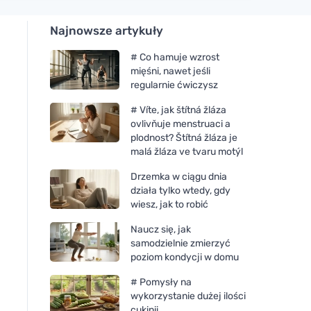
Najnowsze artykuły
# Co hamuje wzrost
mięśni, nawet jeśli
regularnie ćwiczysz
# Víte, jak štítná žláza
ovlivňuje menstruaci a
plodnost? Štítná žláza je
malá žláza ve tvaru motýl
Drzemka w ciągu dnia
działa tylko wtedy, gdy
wiesz, jak to robić
Naucz się, jak
samodzielnie zmierzyć
poziom kondycji w domu
# Pomysły na
wykorzystanie dużej ilości
cukinii