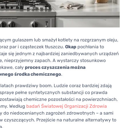
zącym gulaszem lub smażył kotlety na rozgrzanym oleju,
braz par i cząsteczek tłuszczu.
Okap
pochłania to
taje się jednym z najbardziej zaniedbywanych urządzeń
zie, nieprzyjemny zapach. A wystarczy stosunkowo
iekawe, cały
proces czyszczenia można
ywnego środka chemicznego
.
latach prawdziwy boom. Ludzie coraz bardziej zdają
i spraye pełne syntetycznych substancji co prawda
ozostawiają chemiczne pozostałości na powierzchniach,
hamy. Według
badań Światowej Organizacji Zdrowia
y do niedocenianych zagrożeń zdrowotnych – a sami
 czyszczących. Przejście na naturalne alternatywy to
a.