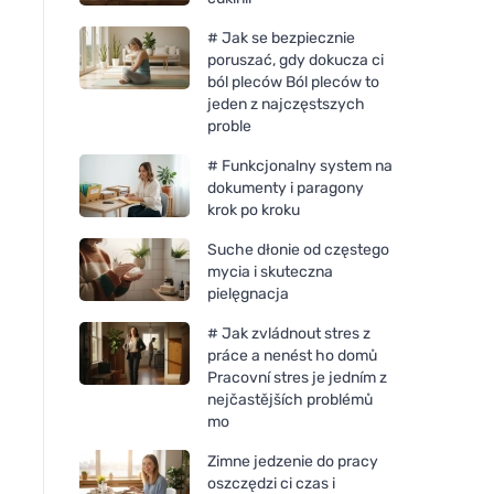
# Jak se bezpiecznie
poruszać, gdy dokucza ci
ból pleców Ból pleców to
jeden z najczęstszych
proble
# Funkcjonalny system na
dokumenty i paragony
krok po kroku
Suche dłonie od częstego
mycia i skuteczna
pielęgnacja
# Jak zvládnout stres z
práce a nenést ho domů
Pracovní stres je jedním z
nejčastějších problémů
mo
Zimne jedzenie do pracy
oszczędzi ci czas i