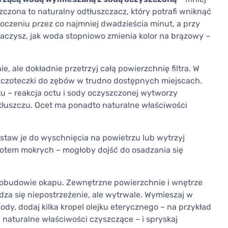
szczona to naturalny odtłuszczacz, który potrafi wniknąć
moczeniu przez co najmniej dwadzieścia minut, a przy
czysz, jak woda stopniowo zmienia kolor na brązowy –
, ale dokładnie przetrzyj całą powierzchnię filtra. W
zczoteczki do zębów w trudno dostępnych miejscach.
ctu – reakcja octu i sody oczyszczonej wytworzy
 tłuszczu. Ocet ma ponadto naturalne właściwości
ostaw je do wyschnięcia na powietrzu lub wytrzyj
wrotem mokrych – mogłoby dojść do osadzania się
 obudowie okapu. Zewnętrzne powierzchnie i wnętrze
adza się niepostrzeżenie, ale wytrwale. Wymieszaj w
ody, dodaj kilka kropel olejku eterycznego – na przykład
naturalne właściwości czyszczące – i spryskaj