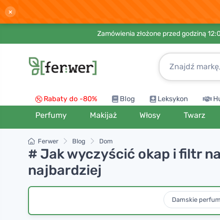
×
Zamówienia złożone przed godziną 12:
Rabaty do -80%
Blog
Leksykon
H
Perfumy
Makijaż
Włosy
Twarz
Ferwer
Blog
Dom
# Jak wyczyścić okap i filtr 
najbardziej
Damskie perfu