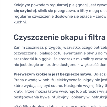
Kolejnym powodem regularnej pielęgnacji jest żyw
się szybciej
, silnik się przegrzewa, a filtry mogą 
regularne czyszczenie dosłownie się opłaca – zarów
kuchni.
Czyszczenie okapu i filtra
Zanim zaczniesz, przygotuj wszystko, czego potrze
oczyszczonej, białego octu, ewentualnie płynu do myc
szczoteczki lub gąbki, ściereczek z mikrofibry oraz 
nie jest drogie ani trudno dostępne – większość do
Pierwszym krokiem jest bezpieczeństwo.
Odłącz o
Praca z wodą w pobliżu elektryczności nigdy nie j
które wydają się być suche. Następnie wyjmij filtry
kratki, które można łatwo wysunąć lub obrócić i wyją
postępowania bywa intuicyjny i opisany w instrukcji
Włóż filtry do zlewu lub większego garnka i zalej je
w