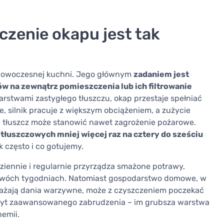
czenie okapu jest tak
 nowoczesnej kuchni. Jego głównym
zadaniem jest
ów na zewnątrz pomieszczenia lub ich filtrowanie
y warstwami zastygłego tłuszczu, okap przestaje spełniać
e, silnik pracuje z większym obciążeniem, a zużycie
 tłuszcz może stanowić nawet zagrożenie pożarowe.
tłuszczowych mniej więcej raz na cztery do sześciu
k często i co gotujemy.
dziennie i regularnie przyrządza smażone potrawy,
o dwóch tygodniach. Natomiast gospodarstwo domowe, w
zeważają dania warzywne, może z czyszczeniem poczekać
 zbyt zaawansowanego zabrudzenia – im grubsza warstwa
hemii.