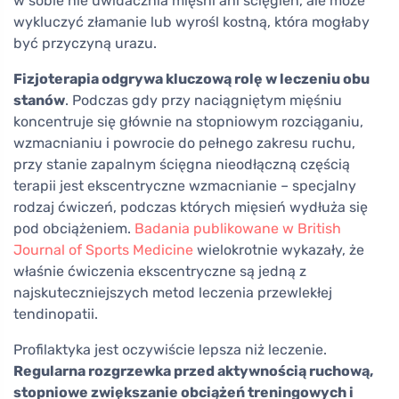
w sobie nie uwidacznia mięśni ani ścięgien, ale może
wykluczyć złamanie lub wyrośl kostną, która mogłaby
być przyczyną urazu.
Fizjoterapia odgrywa kluczową rolę w leczeniu obu
stanów
. Podczas gdy przy naciągniętym mięśniu
koncentruje się głównie na stopniowym rozciąganiu,
wzmacnianiu i powrocie do pełnego zakresu ruchu,
przy stanie zapalnym ścięgna nieodłączną częścią
terapii jest ekscentryczne wzmacnianie – specjalny
rodzaj ćwiczeń, podczas których mięsień wydłuża się
pod obciążeniem.
Badania publikowane w British
Journal of Sports Medicine
wielokrotnie wykazały, że
właśnie ćwiczenia ekscentryczne są jedną z
najskuteczniejszych metod leczenia przewlekłej
tendinopatii.
Profilaktyka jest oczywiście lepsza niż leczenie.
Regularna rozgrzewka przed aktywnością ruchową,
stopniowe zwiększanie obciążeń treningowych i