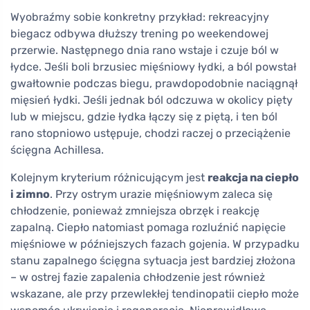
Wyobraźmy sobie konkretny przykład: rekreacyjny
biegacz odbywa dłuższy trening po weekendowej
przerwie. Następnego dnia rano wstaje i czuje ból w
łydce. Jeśli boli brzusiec mięśniowy łydki, a ból powstał
gwałtownie podczas biegu, prawdopodobnie naciągnął
mięsień łydki. Jeśli jednak ból odczuwa w okolicy pięty
lub w miejscu, gdzie łydka łączy się z piętą, i ten ból
rano stopniowo ustępuje, chodzi raczej o przeciążenie
ścięgna Achillesa.
Kolejnym kryterium różnicującym jest
reakcja na ciepło
i zimno
. Przy ostrym urazie mięśniowym zaleca się
chłodzenie, ponieważ zmniejsza obrzęk i reakcję
zapalną. Ciepło natomiast pomaga rozluźnić napięcie
mięśniowe w późniejszych fazach gojenia. W przypadku
stanu zapalnego ścięgna sytuacja jest bardziej złożona
– w ostrej fazie zapalenia chłodzenie jest również
wskazane, ale przy przewlekłej tendinopatii ciepło może