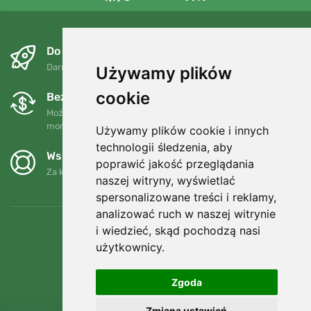
Do następnego dnia i bezpłatnie
Darmowa wysyłka dla zamówień powyżej 250 PLN
Używamy plików
cookie
Bezpłatne wymiany i zwroty
Możesz zwrócić lub wymienić swoje zamówienie w dowolnym
momencie w ciągu 90 dni.
Używamy plików cookie i innych
technologii śledzenia, aby
Wspieramy Trees.org
poprawić jakość przeglądania
Za każde zamówienie sadzimy drzewo! Czytaj więcej
O nas
.
naszej witryny, wyświetlać
spersonalizowane treści i reklamy,
analizować ruch w naszej witrynie
i wiedzieć, skąd pochodzą nasi
użytkownicy.
Zgoda
Zmiana ustawień