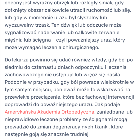
obecny jest wyraźny obrzęk lub rozległy siniak, gdy
dotknięty obszar całkowicie utracił ruchomość lub siłę,
lub gdy w momencie urazu był słyszalny lub
wyczuwalny trzask. Ten dźwięk lub odczucie może
sygnalizować naderwanie lub całkowite zerwanie
mięśnia lub ścięgna – czyli poważniejszy uraz, który
może wymagać leczenia chirurgicznego.
Do lekarza powinno się udać również wtedy, gdy ból po
siedmiu do czternastu dniach odpoczynku i leczenia
zachowawczego nie ustępuje lub wręcz się nasila.
Podobnie w przypadku, gdy ból powraca wielokrotnie w
tym samym miejscu, ponieważ może to wskazywać na
przewlekłe przeciążenie, które bez fachowej interwencji
doprowadzi do poważniejszego urazu. Jak podaje
Amerykańska Akademia Ortopedyczna
, zaniedbane lub
nieprawidłowo leczone problemy ze ścięgnami mogą
prowadzić do zmian degeneracyjnych tkanki, które
następnie goją się znacznie trudniej.