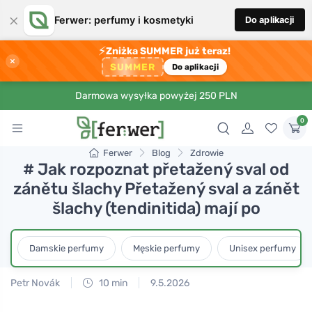
×
Ferwer: perfumy i kosmetyki
Do aplikacji
⚡
Zniżka SUMMER już teraz!
×
SUMMER
Do aplikacji
Darmowa wysyłka powyżej 250 PLN
0
Ferwer
Blog
Zdrowie
# Jak rozpoznat přetažený sval od
zánětu šlachy Přetažený sval a zánět
šlachy (tendinitida) mají po
Damskie perfumy
Męskie perfumy
Unisex perfumy
Petr Novák
10 min
9.5.2026