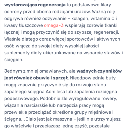
wystarczająca regeneracja
to podstawowe filary
ochrony przed oboma rodzajami urazów. Ważną rolę
odgrywa również odżywianie – kolagen, witamina C i
kwasy tłuszczowe
omega-3
wspierają zdrowie tkanki
łącznej i mogą przyczynić się do szybszej regeneracji.
Właśnie dlatego coraz więcej sportowców i aktywnych
osób włącza do swojej diety wysokiej jakości
suplementy diety ukierunkowane na wsparcie stawów i
ścięgien.
Jednym z mniej omawianych, ale
ważnych czynników
jest również obuwie i sprzęt
. Nieodpowiednie buty
mogą znacznie przyczynić się do rozwoju stanu
zapalnego ścięgna Achillesa lub zapalenia rozcięgna
podeszwowego. Podobnie źle wyregulowane rowery,
wiązania narciarskie lub narzędzia pracy mogą
przewlekle przeciążać określone grupy mięśniowe i
ścięgna. „Ciało jest jak maszyna – jeśli nie utrzymujesz
go właściwie i przeciążasz jedną część, pozostałe