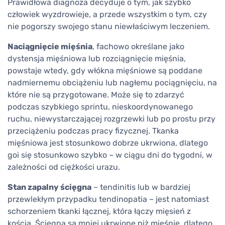
Prawidłowa diagnoza decyduje o tym, jak szybko
człowiek wyzdrowieje, a przede wszystkim o tym, czy
nie pogorszy swojego stanu niewłaściwym leczeniem.
Naciągnięcie mięśnia
, fachowo określane jako
dystensja mięśniowa lub rozciągnięcie mięśnia,
powstaje wtedy, gdy włókna mięśniowe są poddane
nadmiernemu obciążeniu lub nagłemu pociągnięciu, na
które nie są przygotowane. Może się to zdarzyć
podczas szybkiego sprintu, nieskoordynowanego
ruchu, niewystarczającej rozgrzewki lub po prostu przy
przeciążeniu podczas pracy fizycznej. Tkanka
mięśniowa jest stosunkowo dobrze ukrwiona, dlatego
goi się stosunkowo szybko – w ciągu dni do tygodni, w
zależności od ciężkości urazu.
Stan zapalny ścięgna
– tendinitis lub w bardziej
przewlekłym przypadku tendinopatia – jest natomiast
schorzeniem tkanki łącznej, która łączy mięsień z
kością. Ścięgna są mniej ukrwione niż mięśnie, dlatego