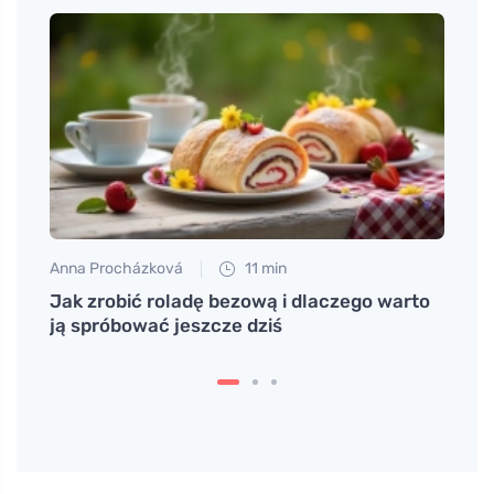
Anna Procházková
11 min
Eva No
wia i
Jak zrobić roladę bezową i dlaczego warto
Wspan
ją spróbować jeszcze dziś
kana