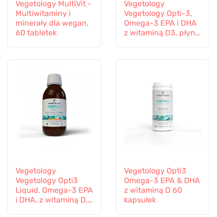
Vegetology MultiVit -
Vegetology
Multiwitaminy i
Vegetology Opti-3,
minerały dla wegan,
Omega-3 EPA i DHA
60 tabletek
z witaminą D3, płyn
150 ml, bez
dodatków
smakowych
Vegetology
Vegetology Opti3
Vegetology Opti3
Omega-3 EPA & DHA
Liquid. Omega-3 EPA
z witaminą D 60
i DHA, z witaminą D,
kapsułek
150 ml