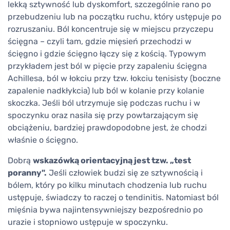
lekką sztywność lub dyskomfort, szczególnie rano po
przebudzeniu lub na początku ruchu, który ustępuje po
rozruszaniu. Ból koncentruje się w miejscu przyczepu
ścięgna – czyli tam, gdzie mięsień przechodzi w
ścięgno i gdzie ścięgno łączy się z kością. Typowym
przykładem jest ból w pięcie przy zapaleniu ścięgna
Achillesa, ból w łokciu przy tzw. łokciu tenisisty (boczne
zapalenie nadkłykcia) lub ból w kolanie przy kolanie
skoczka. Jeśli ból utrzymuje się podczas ruchu i w
spoczynku oraz nasila się przy powtarzającym się
obciążeniu, bardziej prawdopodobne jest, że chodzi
właśnie o ścięgno.
Dobrą
wskazówką orientacyjną jest tzw. „test
poranny".
Jeśli człowiek budzi się ze sztywnością i
bólem, który po kilku minutach chodzenia lub ruchu
ustępuje, świadczy to raczej o tendinitis. Natomiast ból
mięśnia bywa najintensywniejszy bezpośrednio po
urazie i stopniowo ustępuje w spoczynku.