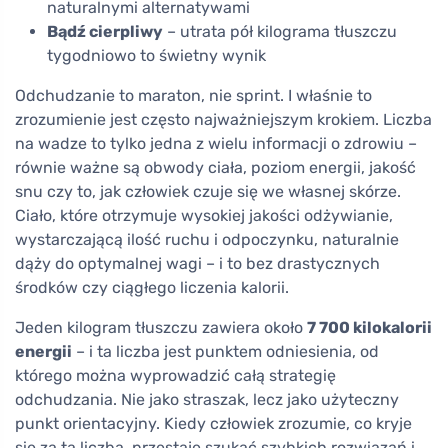
naturalnymi alternatywami
Bądź cierpliwy
– utrata pół kilograma tłuszczu
tygodniowo to świetny wynik
Odchudzanie to maraton, nie sprint. I właśnie to
zrozumienie jest często najważniejszym krokiem. Liczba
na wadze to tylko jedna z wielu informacji o zdrowiu –
równie ważne są obwody ciała, poziom energii, jakość
snu czy to, jak człowiek czuje się we własnej skórze.
Ciało, które otrzymuje wysokiej jakości odżywianie,
wystarczającą ilość ruchu i odpoczynku, naturalnie
dąży do optymalnej wagi – i to bez drastycznych
środków czy ciągłego liczenia kalorii.
Jeden kilogram tłuszczu zawiera około
7 700 kilokalorii
energii
– i ta liczba jest punktem odniesienia, od
którego można wyprowadzić całą strategię
odchudzania. Nie jako straszak, lecz jako użyteczny
punkt orientacyjny. Kiedy człowiek zrozumie, co kryje
się za tą liczbą, przestaje szukać szybkich rozwiązań i