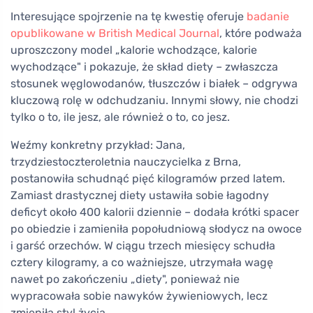
Interesujące spojrzenie na tę kwestię oferuje
badanie
opublikowane w British Medical Journal
, które podważa
uproszczony model „kalorie wchodzące, kalorie
wychodzące" i pokazuje, że skład diety – zwłaszcza
stosunek węglowodanów, tłuszczów i białek – odgrywa
kluczową rolę w odchudzaniu. Innymi słowy, nie chodzi
tylko o to, ile jesz, ale również o to, co jesz.
Weźmy konkretny przykład: Jana,
trzydziestoczteroletnia nauczycielka z Brna,
postanowiła schudnąć pięć kilogramów przed latem.
Zamiast drastycznej diety ustawiła sobie łagodny
deficyt około 400 kalorii dziennie – dodała krótki spacer
po obiedzie i zamieniła popołudniową słodycz na owoce
i garść orzechów. W ciągu trzech miesięcy schudła
cztery kilogramy, a co ważniejsze, utrzymała wagę
nawet po zakończeniu „diety", ponieważ nie
wypracowała sobie nawyków żywieniowych, lecz
zmieniła styl życia.