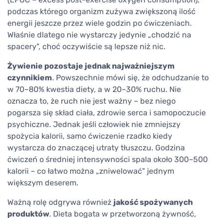
podczas którego organizm zużywa zwiększoną ilość
energii jeszcze przez wiele godzin po ćwiczeniach.
Właśnie dlatego nie wystarczy jedynie „chodzić na
spacery", choć oczywiście są lepsze niż nic.
Żywienie pozostaje jednak najważniejszym
czynnikiem
. Powszechnie mówi się, że odchudzanie to
w 70–80% kwestia diety, a w 20–30% ruchu. Nie
oznacza to, że ruch nie jest ważny – bez niego
pogarsza się skład ciała, zdrowie serca i samopoczucie
psychiczne. Jednak jeśli człowiek nie zmniejszy
spożycia kalorii, samo ćwiczenie rzadko kiedy
wystarcza do znaczącej utraty tłuszczu. Godzina
ćwiczeń o średniej intensywności spala około 300–500
kalorii – co łatwo można „zniwelować" jednym
większym deserem.
Ważną rolę odgrywa również
jakość spożywanych
produktów
. Dieta bogata w przetworzoną żywność,