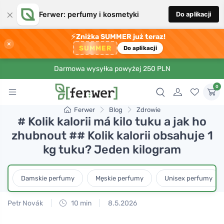
×
Ferwer: perfumy i kosmetyki
Do aplikacji
⚡
Zniżka SUMMER już teraz!
×
SUMMER
Do aplikacji
Darmowa wysyłka powyżej 250 PLN
0
Ferwer
Blog
Zdrowie
# Kolik kalorii má kilo tuku a jak ho
zhubnout ## Kolik kalorii obsahuje 1
kg tuku? Jeden kilogram
Damskie perfumy
Męskie perfumy
Unisex perfumy
Petr Novák
10 min
8.5.2026