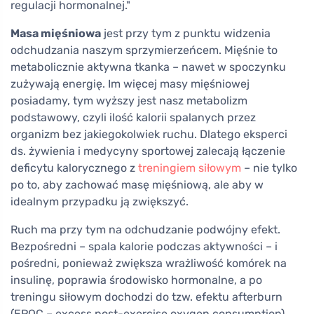
regulacji hormonalnej."
Masa mięśniowa
jest przy tym z punktu widzenia
odchudzania naszym sprzymierzeńcem. Mięśnie to
metabolicznie aktywna tkanka – nawet w spoczynku
zużywają energię. Im więcej masy mięśniowej
posiadamy, tym wyższy jest nasz metabolizm
podstawowy, czyli ilość kalorii spalanych przez
organizm bez jakiegokolwiek ruchu. Dlatego eksperci
ds. żywienia i medycyny sportowej zalecają łączenie
deficytu kalorycznego z
treningiem siłowym
– nie tylko
po to, aby zachować masę mięśniową, ale aby w
idealnym przypadku ją zwiększyć.
Ruch ma przy tym na odchudzanie podwójny efekt.
Bezpośredni – spala kalorie podczas aktywności – i
pośredni, ponieważ zwiększa wrażliwość komórek na
insulinę, poprawia środowisko hormonalne, a po
treningu siłowym dochodzi do tzw. efektu afterburn
(EPOC – excess post-exercise oxygen consumption),