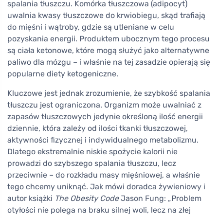
spalania tłuszczu. Komórka tłuszczowa (adipocyt)
uwalnia kwasy tłuszczowe do krwiobiegu, skąd trafiają
do mięśni i wątroby, gdzie są utleniane w celu
pozyskania energii. Produktem ubocznym tego procesu
są ciała ketonowe, które mogą służyć jako alternatywne
paliwo dla mózgu – i właśnie na tej zasadzie opierają się
popularne diety ketogeniczne.
Kluczowe jest jednak zrozumienie, że szybkość spalania
tłuszczu jest ograniczona. Organizm może uwalniać z
zapasów tłuszczowych jedynie określoną ilość energii
dziennie, która zależy od ilości tkanki tłuszczowej,
aktywności fizycznej i indywidualnego metabolizmu.
Dlatego ekstremalnie niskie spożycie kalorii nie
prowadzi do szybszego spalania tłuszczu, lecz
przeciwnie – do rozkładu masy mięśniowej, a właśnie
tego chcemy uniknąć. Jak mówi doradca żywieniowy i
autor książki
The Obesity Code
Jason Fung: „Problem
otyłości nie polega na braku silnej woli, lecz na złej