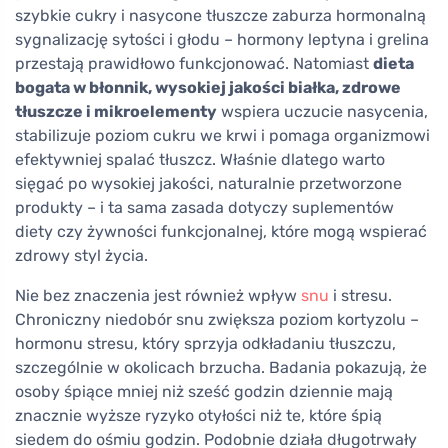
szybkie cukry i nasycone tłuszcze zaburza hormonalną
sygnalizację sytości i głodu – hormony leptyna i grelina
przestają prawidłowo funkcjonować. Natomiast
dieta
bogata w błonnik, wysokiej jakości białka, zdrowe
tłuszcze i mikroelementy
wspiera uczucie nasycenia,
stabilizuje poziom cukru we krwi i pomaga organizmowi
efektywniej spalać tłuszcz. Właśnie dlatego warto
sięgać po wysokiej jakości, naturalnie przetworzone
produkty – i ta sama zasada dotyczy suplementów
diety czy żywności funkcjonalnej, które mogą wspierać
zdrowy styl życia.
Nie bez znaczenia jest również wpływ
snu
i stresu.
Chroniczny niedobór snu zwiększa poziom kortyzolu –
hormonu stresu, który sprzyja odkładaniu tłuszczu,
szczególnie w okolicach brzucha. Badania pokazują, że
osoby śpiące mniej niż sześć godzin dziennie mają
znacznie wyższe ryzyko otyłości niż te, które śpią
siedem do ośmiu godzin. Podobnie działa długotrwały