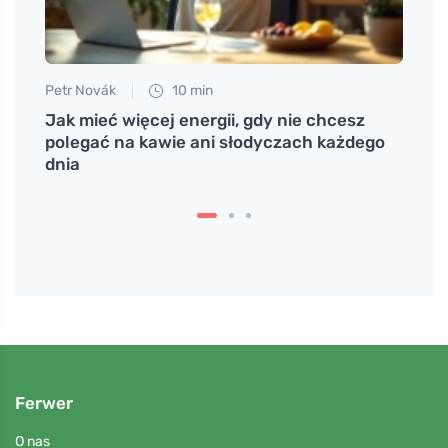
Petr Novák
10 min
Petr N
Jak mieć więcej energii, gdy nie chcesz
Ćwicz
polegać na kawie ani słodyczach każdego
okre
dnia
Ferwer
O nas