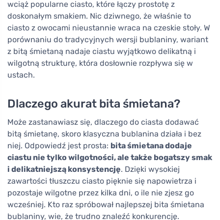
wciąż popularne ciasto, które łączy prostotę z
doskonałym smakiem. Nic dziwnego, że właśnie to
ciasto z owocami nieustannie wraca na czeskie stoły. W
porównaniu do tradycyjnych wersji bublaniny, wariant
z bitą śmietaną nadaje ciastu wyjątkowo delikatną i
wilgotną strukturę, która dosłownie rozpływa się w
ustach.
Dlaczego akurat bita śmietana?
Może zastanawiasz się, dlaczego do ciasta dodawać
bitą śmietanę, skoro klasyczna bublanina działa i bez
niej. Odpowiedź jest prosta:
bita śmietana dodaje
ciastu nie tylko wilgotności, ale także bogatszy smak
i delikatniejszą konsystencję
. Dzięki wysokiej
zawartości tłuszczu ciasto pięknie się napowietrza i
pozostaje wilgotne przez kilka dni, o ile nie zjesz go
wcześniej. Kto raz spróbował najlepszej bita śmietana
bublaniny, wie, że trudno znaleźć konkurencję.