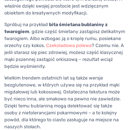
właśnie dzięki swojej prostocie jest wdzięcznym
obiektem do kreatywnych modyfikacji.
Spróbuj na przykład
bita śmietana bublaniny z
twarogiem
, gdzie część śmietany zastąpisz delikatnym
twarogiem. Albo wzbogac ją o kroplę rumu, posiekane
orzechy czy kokos.
Czekoladowa polewa
? Czemu nie. A
jeśli starasz się piec zdrowiej, możesz część klasycznej
mąki pszennej zastąpić orkiszową – rezultat wciąż
będzie wyśmienity.
Wielkim trendem ostatnich lat są także wersje
bezglutenowe, w których używa się na przykład mąki
migdałowej lub kokosowej. Ostateczna tekstura może
być nieco inna, ale smakowo na pewno nie zawiedzie.
Dzięki temu bublaniną mogą delektować się także
osoby z nietolerancjami pokarmowymi – a to kolejny
powód, dla którego to ciasto zasługuje na miejsce na
naszych stołach.