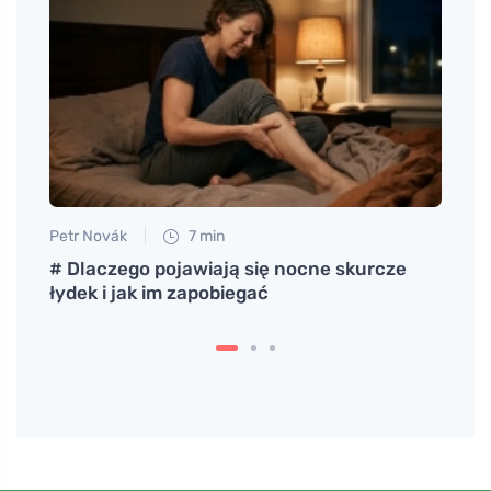
Petr Novák
7 min
Petr N
# Dlaczego pojawiają się nocne skurcze
Naucz
sób
łydek i jak im zapobiegać
miedn