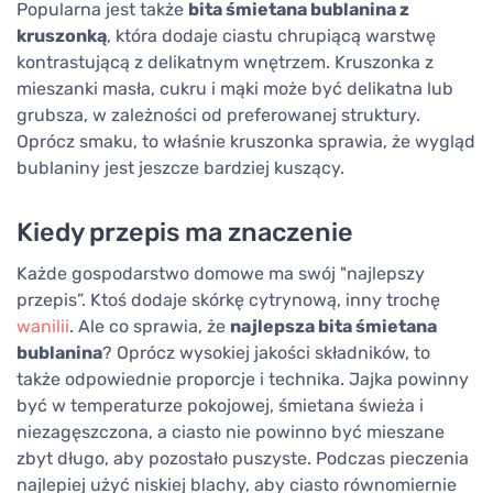
Popularna jest także
bita śmietana bublanina z
kruszonką
, która dodaje ciastu chrupiącą warstwę
kontrastującą z delikatnym wnętrzem. Kruszonka z
mieszanki masła, cukru i mąki może być delikatna lub
grubsza, w zależności od preferowanej struktury.
Oprócz smaku, to właśnie kruszonka sprawia, że wygląd
bublaniny jest jeszcze bardziej kuszący.
Kiedy przepis ma znaczenie
Każde gospodarstwo domowe ma swój "najlepszy
przepis”. Ktoś dodaje skórkę cytrynową, inny trochę
wanilii
. Ale co sprawia, że
najlepsza bita śmietana
bublanina
? Oprócz wysokiej jakości składników, to
także odpowiednie proporcje i technika. Jajka powinny
być w temperaturze pokojowej, śmietana świeża i
niezagęszczona, a ciasto nie powinno być mieszane
zbyt długo, aby pozostało puszyste. Podczas pieczenia
najlepiej użyć niskiej blachy, aby ciasto równomiernie