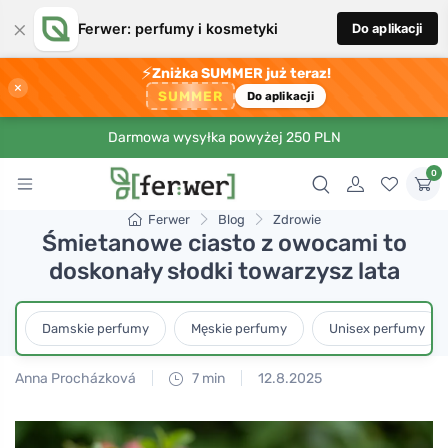
×
Ferwer: perfumy i kosmetyki
Do aplikacji
⚡
Zniżka SUMMER już teraz!
×
SUMMER
Do aplikacji
Darmowa wysyłka powyżej 250 PLN
0
Ferwer
Blog
Zdrowie
Śmietanowe ciasto z owocami to
doskonały słodki towarzysz lata
Damskie perfumy
Męskie perfumy
Unisex perfumy
Anna Procházková
7 min
12.8.2025