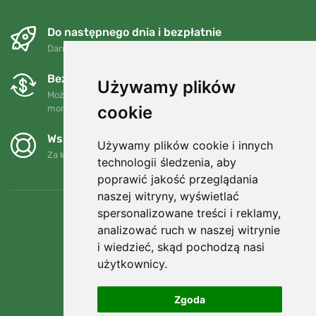
Do następnego dnia i bezpłatnie
Darmowa wysyłka dla zamówień powyżej 250 PLN
Bezpłatne wymiany i zwroty
Używamy plików
Możesz zwrócić lub wymienić swoje zamówienie w dowolnym
cookie
momencie w ciągu 90 dni.
Wspieramy Trees.org
Używamy plików cookie i innych
Za każde zamówienie sadzimy drzewo! Czytaj więcej
O nas
.
technologii śledzenia, aby
poprawić jakość przeglądania
naszej witryny, wyświetlać
spersonalizowane treści i reklamy,
analizować ruch w naszej witrynie
i wiedzieć, skąd pochodzą nasi
użytkownicy.
Zgoda