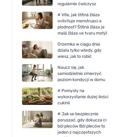
regularnie ćwiczysz
# Víte, jak štítná žláza
ovlivňuje menstruaci a
plodnost? Štítná žláza je
malá žláza ve tvaru motýl
Drzemka w ciągu dnia
działa tylko wtedy, gdy
wiesz, jak to robić
Naucz się, jak
samodzielnie zmierzyć
poziom kondycji w domu
# Pomysły na
wykorzystanie dużej ilości
cukinii
# Jak se bezpiecznie
poruszać, gdy dokucza ci
ból pleców Ból pleców to
jeden z najczęstszych