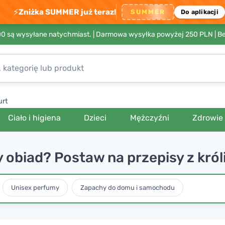
⚡
Zniżka SUMMER już teraz!
SUMMER
Do aplikacji
00 są wysyłane natychmiast. |
Darmowa wysyłka powyżej 250 PLN
| B
urt
Ciało i higiena
Dzieci
Mężczyźni
Zdrowie
 obiad? Postaw na przepisy z król
Unisex perfumy
Zapachy do domu i samochodu