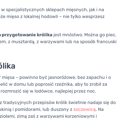
o w specjalistycznych sklepach mięsnych, jak i na
że mięso z lokalnej hodowli – nie tylko wesprzesz
 przygotowanie królika
jest mnóstwo. Można go piec,
iem, z musztardą, z warzywami lub na sposób francuski
lika
r mięsa – powinno być jasnoróżowe, bez zapachu i o
elić w domu lub poprosić rzeźnika, aby to zrobił za
rozmrozić się w lodówce, najlepiej przez noc.
 tradycyjnych przepisów królik świetnie nadaje się do
kinią i pomidorami, lub duszony z
soczewicą
. Na
 ziołami, zimą zaś z warzywami korzeniowymi i