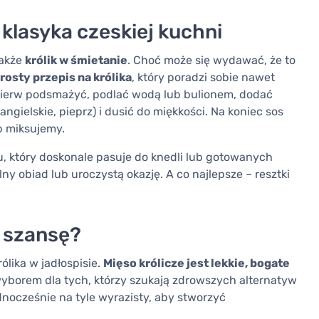
 klasyka czeskiej kuchni
także
królik w śmietanie
. Choć może się wydawać, że to
rosty przepis na królika
, który poradzi sobie nawet
pierw podsmażyć, podlać wodą lub bulionem, dodać
ngielskie, pieprz) i dusić do miękkości. Na koniec sos
b miksujemy.
, który doskonale pasuje do knedli lub gotowanych
lny obiad lub uroczystą okazję. A co najlepsze – resztki
i szansę?
ólika w jadłospisie.
Mięso królicze jest lekkie, bogate
 wyborem dla tych, którzy szukają zdrowszych alternatyw
ednocześnie na tyle wyrazisty, aby stworzyć