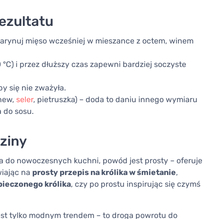
ezultatu
amarynuj mięso wcześniej w mieszance z octem, winem
 °C) i przez dłuższy czas zapewni bardziej soczyste
y się nie zważyła.
chew,
seler
, pietruszka) – doda to daniu innego wymiaru
 do sosu.
dziny
a do nowoczesnych kuchni, powód jest prosty – oferuje
wiając na
prosty przepis na królika w śmietanie
,
pieczonego królika
, czy po prostu inspirując się czymś
est tylko modnym trendem – to droga powrotu do