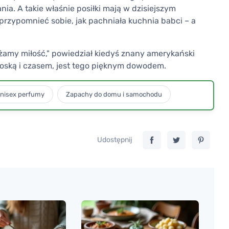
. A takie właśnie posiłki mają w dzisiejszym
przypomnieć sobie, jak pachniała kuchnia babci – a
rażamy miłość," powiedział kiedyś znany amerykański
 troską i czasem, jest tego pięknym dowodem.
nisex perfumy
Zapachy do domu i samochodu
Udostępnij