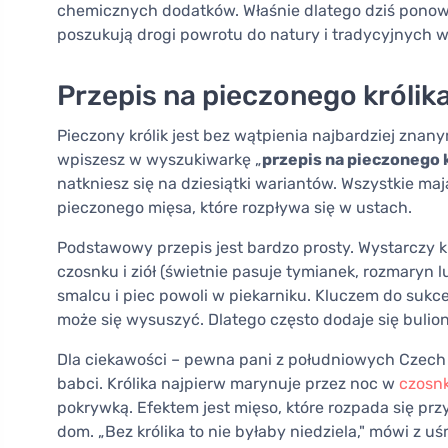
chemicznych dodatków. Właśnie dlatego dziś ponow
poszukują drogi powrotu do natury i tradycyjnych w
Przepis na pieczonego królika
Pieczony królik jest bez wątpienia najbardziej zna
wpiszesz w wyszukiwarkę „
przepis na pieczonego 
natkniesz się na dziesiątki wariantów. Wszystkie ma
pieczonego mięsa, które rozpływa się w ustach.
Podstawowy przepis jest bardzo prosty. Wystarczy kr
czosnku i ziół (świetnie pasuje tymianek, rozmaryn l
smalcu i piec powoli w piekarniku. Kluczem do sukces
może się wysuszyć. Dlatego często dodaje się bulion
Dla ciekawości – pewna pani z południowych Czech c
babci. Królika najpierw marynuje przez noc w
czosn
pokrywką. Efektem jest mięso, które rozpada się prz
dom. „Bez królika to nie byłaby niedziela," mówi z 