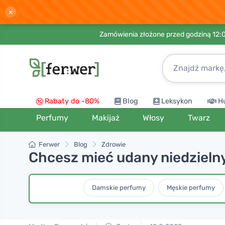
×
Zamówienia złożone przed godziną 12:
Rabaty do -80%
Blog
Leksykon
H
Perfumy
Makijaż
Włosy
Twarz
Ferwer
Blog
Zdrowie
Chcesz mieć udany niedzielny
Damskie perfumy
Męskie perfumy