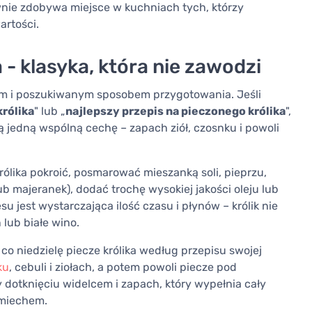
nie zdobywa miejsce w kuchniach tych, którzy
artości.
 - klasyka, która nie zawodzi
nym i poszukiwanym sposobem przygotowania. Jeśli
królika
" lub „
najlepszy przepis na pieczonego królika
",
ją jedną wspólną cechę – zapach ziół, czosnku i powoli
ólika pokroić, posmarować mieszanką soli, pieprzu,
ub majeranek), dodać trochę wysokiej jakości oleju lub
u jest wystarczająca ilość czasu i płynów – królik nie
 lub białe wino.
o niedzielę piecze królika według przepisu swojej
ku
, cebuli i ziołach, a potem powoli piecze pod
y dotknięciu widelcem i zapach, który wypełnia cały
uśmiechem.