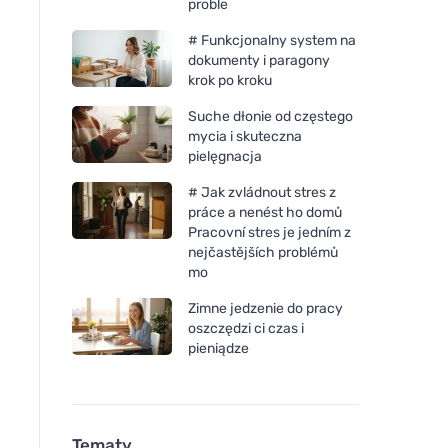
proble
# Funkcjonalny system na
dokumenty i paragony
krok po kroku
Suche dłonie od częstego
mycia i skuteczna
pielęgnacja
# Jak zvládnout stres z
práce a nenést ho domů
Pracovní stres je jedním z
nejčastějších problémů
mo
Zimne jedzenie do pracy
oszczędzi ci czas i
pieniądze
Tematy