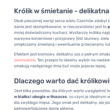
Królik w śmietanie - delikatna
Obok pieczonej wersji serca wielu Czechów zdobył 
danie jest skomplikowane, w rzeczywistości jest to
p
mniej doświadczony kucharz. Wystarczy królika naj
warzywa korzeniowe i przyprawy (liść laurowy, ziele a
zmiękczamy śmietaną i ewentualnie przecieramy lu
Efektem jest kremowy, delikatny sos o pełnym smaku
ziemniaków
. Ten przepis to idealny wybór na niedzie
smakują następnego dnia być może jeszcze lepiej.
Dlaczego warto dać królikow
Jest kilka powodów, dla których warto uwzględnić kr
w białka i ubogie w tłuszcze
, co czyni je idealnym
dla zwykłego mięsa. Jego smak jest delikatny, ale j
pełnowartościowe danie główne.