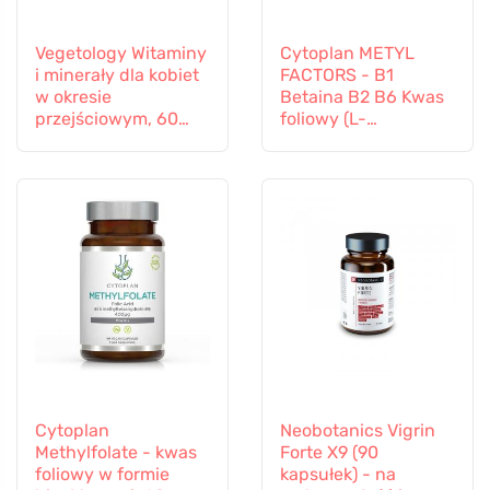
Vegetology Witaminy
Cytoplan METYL
i minerały dla kobiet
FACTORS - B1
w okresie
Betaina B2 B6 Kwas
przejściowym, 60
foliowy (L-
kapsułek
Methylfolate)
Witamina B12 i Cynk,
60 kapsułek
Cytoplan
Neobotanics Vigrin
Methylfolate - kwas
Forte X9 (90
foliowy w formie
kapsułek) - na