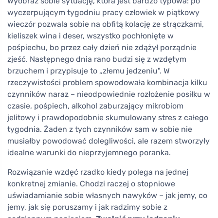
Wyobraź sobie sytuację, która jest bardzo typowa: po
wyczerpującym tygodniu pracy człowiek w piątkowy
wieczór pozwala sobie na obfitą kolację ze strączkami,
kieliszek wina i deser, wszystko pochłonięte w
pośpiechu, bo przez cały dzień nie zdążył porządnie
zjeść. Następnego dnia rano budzi się z wzdętym
brzuchem i przypisuje to „złemu jedzeniu". W
rzeczywistości problem spowodowała kombinacja kilku
czynników naraz – nieodpowiednie rozłożenie posiłku w
czasie, pośpiech, alkohol zaburzający mikrobiom
jelitowy i prawdopodobnie skumulowany stres z całego
tygodnia. Żaden z tych czynników sam w sobie nie
musiałby powodować dolegliwości, ale razem stworzyły
idealne warunki do nieprzyjemnego poranka.
Rozwiązanie wzdęć rzadko kiedy polega na jednej
konkretnej zmianie. Chodzi raczej o stopniowe
uświadamianie sobie własnych nawyków – jak jemy, co
jemy, jak się poruszamy i jak radzimy sobie z