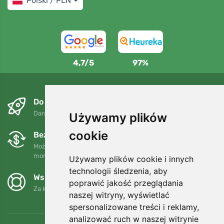
Polski / PLN
4,7/5
97%
Do następnego dnia i bezpłatnie
Darmowa wysyłka dla zamówień powyżej 250 PLN
Używamy plików
cookie
Bezpłatne wymiany i zwroty
Możesz zwrócić lub wymienić swoje zamówienie w dowolnym
momencie w ciągu 90 dni.
Używamy plików cookie i innych
technologii śledzenia, aby
Wspieramy Trees.org
poprawić jakość przeglądania
Za każde zamówienie sadzimy drzewo! Czytaj więcej
O nas
.
naszej witryny, wyświetlać
spersonalizowane treści i reklamy,
analizować ruch w naszej witrynie