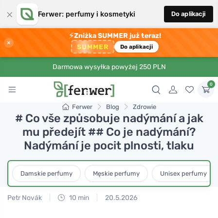
×
Ferwer: perfumy i kosmetyki
Do aplikacji
⚡
Zniżka SUMMER już teraz!
×
SUMMER
Do aplikacji
Darmowa wysyłka powyżej 250 PLN
0
Ferwer
Blog
Zdrowie
# Co vše způsobuje nadýmání a jak
mu předejít ## Co je nadýmání?
Nadýmání je pocit plnosti, tlaku
Damskie perfumy
Męskie perfumy
Unisex perfumy
Petr Novák
10 min
20.5.2026