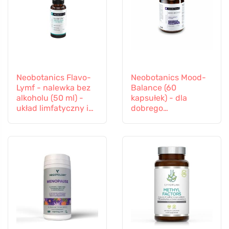
Neobotanics Flavo-
Neobotanics Mood-
Lymf - nalewka bez
Balance (60
alkoholu (50 ml) -
kapsułek) - dla
układ limfatyczny i
dobrego
naczyniowy
samopoczucia
psychicznego