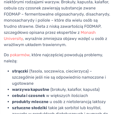
niektórymi rodzajami warzyw. Brokuły, kapusta, kalafior,
cebula czy czosnek zawierają substancje zwane
FODMAP – fermentowalne oligosacharydy, disacharydy,
monosacharydy i poliole – które dla wielu osób są
trudno strawne. Dieta z niską zawartością FODMAP,
szczegółowo opisana przez ekspertów z
Monash
University
, wyraźnie zmniejsza objawy wzdęć u osób z
wrażliwym układem trawiennym.
Do
pokarmów
, które najczęściej powodują problemy,
należą:
strączki
(fasola, soczewica, ciecierzyca) –
szczególnie jeśli nie są odpowiednio namoczone i
ugotowane
warzywa kapustne
(brokuły, kalafior, kapusta)
cebula i czosnek
w większych ilościach
produkty mleczne
u osób z nietolerancją laktozy
sztuczne słodziki
takie jak sorbitol lub ksylitol,
zawarte w produktach dietetycznych i gumach do