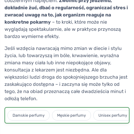
codziennym napięciem.
Zwolnić przy jedzeniu,
dokładnie żuć, dbać o regularność, ograniczać stres i
zwracać uwagę na to, jak organizm reaguje na
konkretne pokarmy
– to kroki, które może nie
wyglądają spektakularnie, ale w praktyce przynoszą
bardzo wymierne efekty.
Jeśli wzdęcia nawracają mimo zmian w diecie i stylu
życia, lub towarzyszą im bóle, krwawienie, wyraźna
zmiana masy ciała lub inne niepokojące objawy,
konsultacja z lekarzem jest niezbędna. Ale dla
większości ludzi droga do spokojniejszego brzucha jest
zaskakująco dostępna – i zaczyna się może tylko od
tego, że na obiad przeznaczą całe dwadzieścia minut i
odłożą telefon.
Damskie perfumy
Męskie perfumy
Unisex perfumy