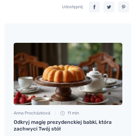
Udostępnij
Anna Procházková
11 min
Petr N
bogacą
Odkryj magię prezydenckiej babki, która
Odkry
zachwyci Twój stół
pełn