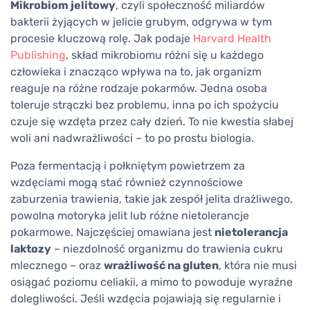
Mikrobiom jelitowy
, czyli społeczność miliardów
bakterii żyjących w jelicie grubym, odgrywa w tym
procesie kluczową rolę. Jak podaje
Harvard Health
Publishing
, skład mikrobiomu różni się u każdego
człowieka i znacząco wpływa na to, jak organizm
reaguje na różne rodzaje pokarmów. Jedna osoba
toleruje strączki bez problemu, inna po ich spożyciu
czuje się wzdęta przez cały dzień. To nie kwestia słabej
woli ani nadwrażliwości – to po prostu biologia.
Poza fermentacją i połkniętym powietrzem za
wzdęciami mogą stać również czynnościowe
zaburzenia trawienia, takie jak zespół jelita drażliwego,
powolna motoryka jelit lub różne nietolerancje
pokarmowe. Najczęściej omawiana jest
nietolerancja
laktozy
– niezdolność organizmu do trawienia cukru
mlecznego – oraz
wrażliwość na gluten
, która nie musi
osiągać poziomu celiakii, a mimo to powoduje wyraźne
dolegliwości. Jeśli wzdęcia pojawiają się regularnie i