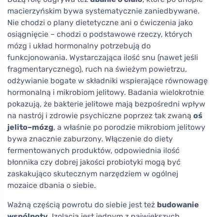
macierzyńskim bywa systematycznie zaniedbywane.
Nie chodzi o plany dietetyczne ani o ćwiczenia jako
osiągnięcie – chodzi o podstawowe rzeczy, których
mózg i układ hormonalny potrzebują do
funkcjonowania. Wystarczająca ilość snu (nawet jeśli
fragmentarycznego), ruch na świeżym powietrzu,
odżywianie bogate w składniki wspierające równowagę
hormonalną i mikrobiom jelitowy. Badania wielokrotnie
pokazują, że bakterie jelitowe mają bezpośredni wpływ
na nastrój i zdrowie psychiczne poprzez tak zwaną
oś
jelito–mózg
, a właśnie po porodzie mikrobiom jelitowy
bywa znacznie zaburzony. Włączenie do diety
fermentowanych produktów, odpowiednia ilość
błonnika czy dobrej jakości probiotyki mogą być
zaskakująco skutecznym narzędziem w ogólnej
mozaice dbania o siebie.
Ważną częścią powrotu do siebie jest też
budowanie
wspólnoty
. Izolacja jest jednym z największych