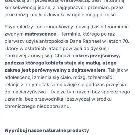
słabością ani przesadną wrażliwością. Jest naturalną
konsekwencją jednej z najgłębszych przemian, przez
jakie mózg i ciało człowieka w ogóle mogą przejść.
Psycholodzy i neuronaukowcy mówią dziś o fenomenie
zwanym
matrescence
– terminie, którego po raz
pierwszy użyła antropolożka Dana Raphael w latach 70.
i który w ostatnich latach powraca do dyskusji
naukowej z nową siłą. Chodzi o
okres przejściowy,
podczas którego kobieta staje się matką, a jego
zakres jest porównywalny z dojrzewaniem
. Tak jak w
adolescencji zmienia się ciało, mózg, tożsamość i
relacje z innymi, tak samo dzieje się podczas przejścia
do macierzyństwa – tyle że tym razem bez społecznego
uznania, bez przewodnika i zazwyczaj w środku
chronicznego niedoboru snu.
Wypróbuj nasze naturalne produkty