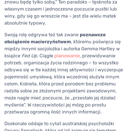
znowu będę tylko sobą." Ten paradoks – tęsknota za
własnym czasem i jednoczesne poczucie pustki lub
winy, gdy się go wreszcie ma – jest dla wielu matek
absolutnie typowy.
Swoją rolę odgrywa też tak zwane
poznawcze
obciążenie macierzyństwem
, któremu poświęca się
między innymi socjolożka i autorka Gemma Hartley w
książce
Fed Up
. Ciągłe
planowanie
, przewidywanie
potrzeb, organizacja życia rodzinnego – to wszystko
odbywa się w tle każdej innej aktywności i wyczerpuje
pojemność umysłową, która wcześniej służyła innym
celom. Kobieta, która przed porodem bez problemu
radziła sobie ze złożonymi projektami zawodowymi,
może nagle mieć poczucie, że „przestało jej działać
myślenie". W rzeczywistości jej mózg po prostu
przetwarza ogromną ilość innych informacji.
Doskonale oddaje to cytat australskiej psycholożki
Oscary Serrallach, która od lat zajmuje się tematem