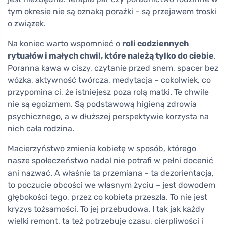
tym okresie nie są oznaką porażki – są przejawem troski
o związek.
Na koniec warto wspomnieć o
roli codziennych
rytuałów i małych chwil, które należą tylko do ciebie
.
Poranna kawa w ciszy, czytanie przed snem, spacer bez
wózka, aktywność twórcza, medytacja – cokolwiek, co
przypomina ci, że istniejesz poza rolą matki. Te chwile
nie są egoizmem. Są podstawową higieną zdrowia
psychicznego, a w dłuższej perspektywie korzysta na
nich cała rodzina.
Macierzyństwo zmienia kobietę w sposób, którego
nasze społeczeństwo nadal nie potrafi w pełni docenić
ani nazwać. A właśnie ta przemiana – ta dezorientacja,
to poczucie obcości we własnym życiu – jest dowodem
głębokości tego, przez co kobieta przeszła. To nie jest
kryzys tożsamości. To jej przebudowa. I tak jak każdy
wielki remont, ta też potrzebuje czasu, cierpliwości i