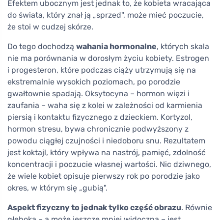
Efektem ubocznym jest jednak to, że kobieta wracająca
do świata, który znał ją „sprzed", może mieć poczucie,
że stoi w cudzej skórze.
Do tego dochodzą
wahania hormonalne
, których skala
nie ma porównania w dorosłym życiu kobiety. Estrogen
i progesteron, które podczas ciąży utrzymują się na
ekstremalnie wysokich poziomach, po porodzie
gwałtownie spadają. Oksytocyna – hormon więzi i
zaufania – waha się z kolei w zależności od karmienia
piersią i kontaktu fizycznego z dzieckiem. Kortyzol,
hormon stresu, bywa chronicznie podwyższony z
powodu ciągłej czujności i niedoboru snu. Rezultatem
jest koktajl, który wpływa na nastrój, pamięć, zdolność
koncentracji i poczucie własnej wartości. Nic dziwnego,
że wiele kobiet opisuje pierwszy rok po porodzie jako
okres, w którym się „gubią".
Aspekt fizyczny to jednak tylko część obrazu
. Równie
głęboka – a może jeszcze mniej widoczna – jest