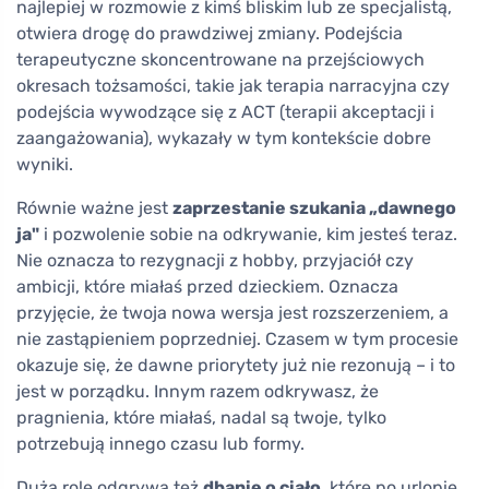
najlepiej w rozmowie z kimś bliskim lub ze specjalistą,
otwiera drogę do prawdziwej zmiany. Podejścia
terapeutyczne skoncentrowane na przejściowych
okresach tożsamości, takie jak terapia narracyjna czy
podejścia wywodzące się z ACT (terapii akceptacji i
zaangażowania), wykazały w tym kontekście dobre
wyniki.
Równie ważne jest
zaprzestanie szukania „dawnego
ja"
i pozwolenie sobie na odkrywanie, kim jesteś teraz.
Nie oznacza to rezygnacji z hobby, przyjaciół czy
ambicji, które miałaś przed dzieckiem. Oznacza
przyjęcie, że twoja nowa wersja jest rozszerzeniem, a
nie zastąpieniem poprzedniej. Czasem w tym procesie
okazuje się, że dawne priorytety już nie rezonują – i to
jest w porządku. Innym razem odkrywasz, że
pragnienia, które miałaś, nadal są twoje, tylko
potrzebują innego czasu lub formy.
Dużą rolę odgrywa też
dbanie o ciało
, które po urlopie