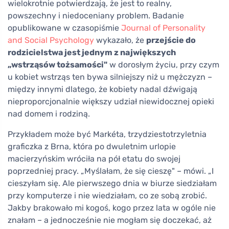
wielokrotnie potwierdzają, że jest to realny,
powszechny i niedoceniany problem. Badanie
opublikowane w czasopiśmie
Journal of Personality
and Social Psychology
wykazało, że
przejście do
rodzicielstwa jest jednym z największych
„wstrząsów tożsamości"
w dorosłym życiu, przy czym
u kobiet wstrząs ten bywa silniejszy niż u mężczyzn –
między innymi dlatego, że kobiety nadal dźwigają
nieproporcjonalnie większy udział niewidocznej opieki
nad domem i rodziną.
Przykładem może być Markéta, trzydziestotrzyletnia
graficzka z Brna, która po dwuletnim urlopie
macierzyńskim wróciła na pół etatu do swojej
poprzedniej pracy. „Myślałam, że się cieszę" – mówi. „I
cieszyłam się. Ale pierwszego dnia w biurze siedziałam
przy komputerze i nie wiedziałam, co ze sobą zrobić.
Jakby brakowało mi kogoś, kogo przez lata w ogóle nie
znałam – a jednocześnie nie mogłam się doczekać, aż