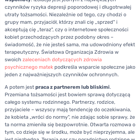
czynników ryzyka depresji poporodowej i długotrwałej
utraty tożsamości. Niezależnie od tego, czy chodzi o
grupy mam, przyjaciół, którzy znali cię „sprzed" i
akceptują cię „teraz", czy o internetowe społeczności
kobiet przechodzących przez podobny okres –
świadomość, że nie jesteś sama, ma udowodniony efekt
terapeutyczny. Światowa Organizacja Zdrowia w
swoich
zaleceniach dotyczących zdrowia
psychicznego matek
podkreśla wsparcie społeczne jako
jeden z najważniejszych czynników ochronnych.
A potem jest
praca z partnerem lub bliskimi
.
Przemiana tożsamości jest bowiem sprawą dotyczącą
całego systemu rodzinnego. Partnerzy, rodzice,
przyjaciele – wszyscy mają tendencję do oczekiwania,
że kobieta „wróci do normy", nie zdając sobie sprawy, że
ta norma zmieniła się bezpowrotnie. Otwarta rozmowa o
tym, co dzieje się w środku, może być nieprzyjemna, ale
jest niezbędna. Terapia par czy poradnictwo rodzinne w