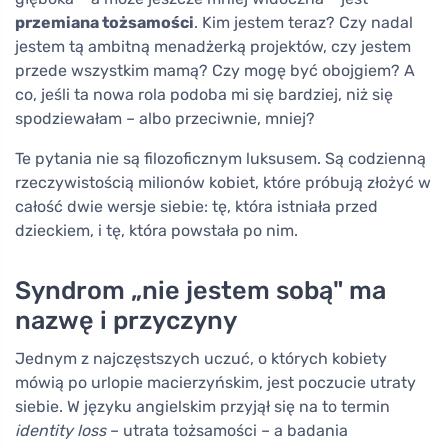
przemiana tożsamości
. Kim jestem teraz? Czy nadal
jestem tą ambitną menadżerką projektów, czy jestem
przede wszystkim mamą? Czy mogę być obojgiem? A
co, jeśli ta nowa rola podoba mi się bardziej, niż się
spodziewałam – albo przeciwnie, mniej?
Te pytania nie są filozoficznym luksusem. Są codzienną
rzeczywistością milionów kobiet, które próbują złożyć w
całość dwie wersje siebie: tę, która istniała przed
dzieckiem, i tę, która powstała po nim.
Syndrom „nie jestem sobą" ma
nazwę i przyczyny
Jednym z najczęstszych uczuć, o których kobiety
mówią po urlopie macierzyńskim, jest poczucie utraty
siebie. W języku angielskim przyjął się na to termin
identity loss
– utrata tożsamości – a badania