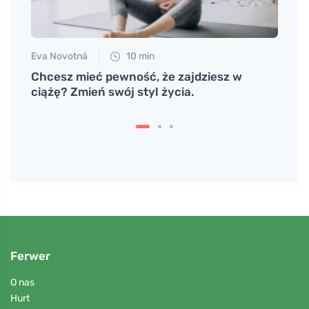
Eva Novotná
10 min
Petr N
 i da
Chcesz mieć pewność, że zajdziesz w
# Dla
awę
ciążę? Zmień swój styl życia.
rodzi
Ferwer
O nas
Hurt