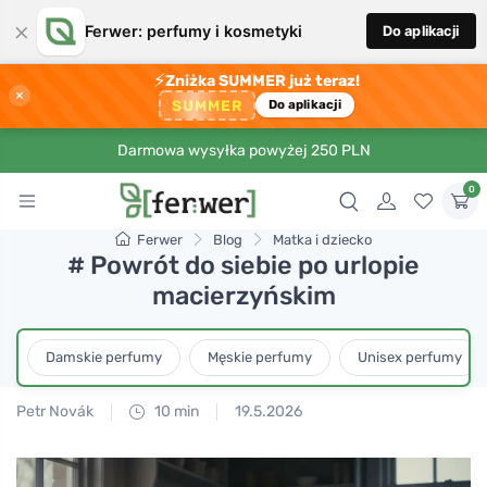
×
Ferwer: perfumy i kosmetyki
Do aplikacji
⚡
Zniżka SUMMER już teraz!
×
SUMMER
Do aplikacji
Darmowa wysyłka powyżej 250 PLN
0
Ferwer
Blog
Matka i dziecko
# Powrót do siebie po urlopie
macierzyńskim
Damskie perfumy
Męskie perfumy
Unisex perfumy
Petr Novák
10 min
19.5.2026