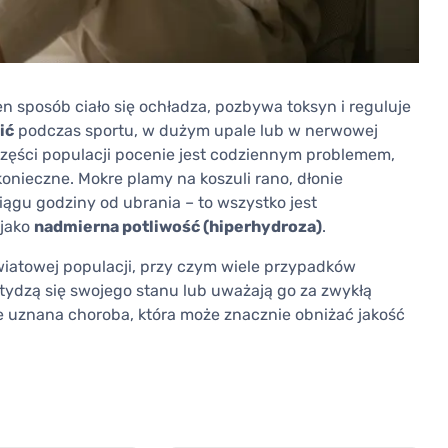
en sposób ciało się ochładza, pozbywa toksyn i reguluje
ić
podczas sportu, w dużym upale lub w nerwowej
a części populacji pocenie jest codziennym problemem,
 konieczne. Mokre plamy na koszuli rano, dłonie
iągu godziny od ubrania – to wszystko jest
 jako
nadmierna potliwość (hiperhydroza)
.
światowej populacji, przy czym wiele przypadków
ydzą się swojego stanu lub uważają go za zwykłą
ie uznana choroba, która może znacznie obniżać jakość