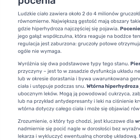
pocenia
Ludzkie ciało zawiera około 2 do 4 milionów gruczoł
równomierne. Największą gęstość mają obszary takie j
gdzie hiperhydroza najczęściej się pojawia.
Pocenie
jego gałąź współczulna, która reaguje na bodźce ter
regulacja jest zaburzona: gruczoły potowe otrzymuj
ogóle nie wymaga.
Wyróżnia się dwa podstawowe typy tego stanu.
Pie
przyczyny – jest to w zasadzie dysfunkcja układu ne
lub w okresie dorastania i bywa uwarunkowana gen
ciała i ustępuje podczas snu.
Wtórna hiperhydroza
ubocznym leków. Mogą ją powodować cukrzyca, zabur
lub na przykład antydepresanty i leki na ciśnienie 
wtórna dotyczy całego ciała i może się objawiać rów
Zrozumienie, o który typ chodzi, jest kluczowe dla
w
nadmiernie się pocić nagle w dorosłości bez wyraźne
lekarza i wykluczyć ewentualną chorobę układową. N