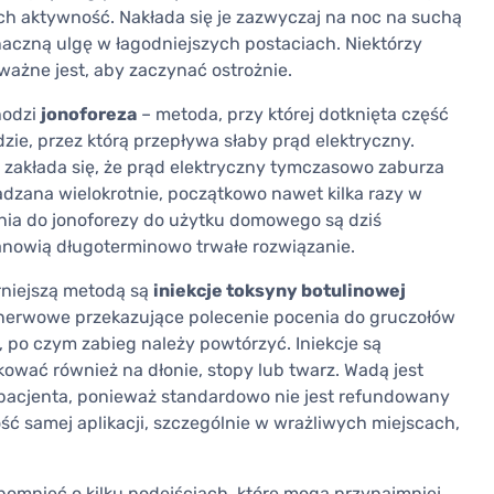
 ich aktywność. Nakłada się je zazwyczaj na noc na suchą
naczną ulgę w łagodniejszych postaciach. Niektórzy
ważne jest, aby zaczynać ostrożnie.
hodzi
jonoforeza
– metoda, przy której dotknięta część
dzie, przez którą przepływa słaby prąd elektryczny.
e zakłada się, że prąd elektryczny tymczasowo zaburza
dzana wielokrotnie, początkowo nawet kilka razy w
enia do jonoforezy do użytku domowego są dziś
tanowią długoterminowo trwałe rozwiązanie.
rniejszą metodą są
iniekcje toksyny botulinowej
 nerwowe przekazujące polecenie pocenia do gruczołów
, po czym zabieg należy powtórzyć. Iniekcje są
kować również na dłonie, stopy lub twarz. Wadą jest
z pacjenta, ponieważ standardowo nie jest refundowany
ść samej aplikacji, szczególnie w wrażliwych miejscach,
spomnieć o kilku podejściach, które mogą przynajmniej