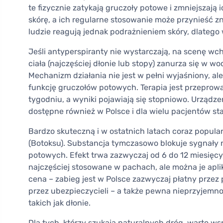
te fizycznie zatykają gruczoły potowe i zmniejszają
skórę, a ich regularne stosowanie może przynieść z
ludzie reagują jednak podrażnieniem skóry, dlatego 
Jeśli antyperspiranty nie wystarczają, na scenę wc
ciała (najczęściej dłonie lub stopy) zanurza się w wo
Mechanizm działania nie jest w pełni wyjaśniony, al
funkcję gruczołów potowych. Terapia jest przeprowa
tygodniu, a wyniki pojawiają się stopniowo. Urządz
dostępne również w Polsce i dla wielu pacjentów s
Bardzo skuteczną i w ostatnich latach coraz popula
(Botoksu). Substancja tymczasowo blokuje sygnały
potowych. Efekt trwa zazwyczaj od 6 do 12 miesięcy
najczęściej stosowane w pachach, ale można je apli
cena – zabieg jest w Polsce zazwyczaj płatny prze
przez ubezpieczycieli – a także pewna nieprzyjemno
takich jak dłonie.
Dla tych, którzy szukają naturalnych dróg, warto w