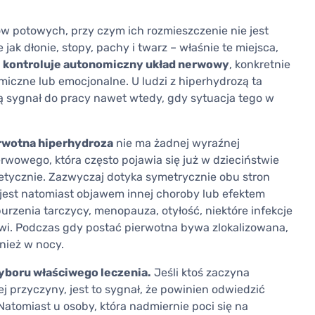
ów potowych, przy czym ich rozmieszczenie nie jest
ak dłonie, stopy, pachy i twarz – właśnie te miejsca,
 kontroluje autonomiczny układ nerwowy
, konkretnie
miczne lub emocjonalne. U ludzi z hiperhydrozą ta
ą sygnał do pracy nawet wtedy, gdy sytuacja tego w
rwotna hiperhydroza
nie ma żadnej wyraźnej
rwowego, która często pojawia się już w dzieciństwie
etycznie. Zazwyczaj dotyka symetrycznie obu stron
jest natomiast objawem innej choroby lub efektem
zenia tarczycy, menopauza, otyłość, niektóre infekcje
krwi. Podczas gdy postać pierwotna bywa zlokalizowana,
nież w nocy.
yboru właściwego leczenia.
Jeśli ktoś zaczyna
j przyczyny, jest to sygnał, że powinien odwiedzić
atomiast u osoby, która nadmiernie poci się na