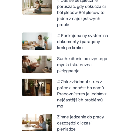
# Jak se bezpiecznie
poruszać, gdy dokucza ci
ból pleców Ból pleców to
jeden z najczęstszych
proble
# Funkcjonalny system na
dokumenty i paragony
krok po kroku
Suche dłonie od częstego
mycia i skuteczna
pielęgnacja
# Jak zvládnout stres z
práce a nenést ho domů
Pracovní stres je jedním z
nejčastějších problémů
mo
Zimne jedzenie do pracy
oszczędzi ci czas i
pieniądze