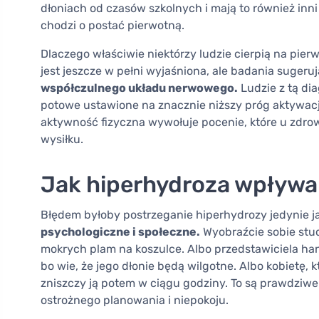
dłoniach od czasów szkolnych i mają to również in
chodzi o postać pierwotną.
Dlaczego właściwie niektórzy ludzie cierpią na pier
jest jeszcze w pełni wyjaśniona, ale badania sugeruj
współczulnego układu nerwowego.
Ludzie z tą di
potowe ustawione na znacznie niższy próg aktywacj
aktywność fizyczna wywołuje pocenie, które u zdr
wysiłku.
Jak hiperhydroza wpływa 
Błędem byłoby postrzeganie hiperhydrozy jedynie 
psychologiczne i społeczne.
Wyobraźcie sobie stud
mokrych plam na koszulce. Albo przedstawiciela ha
bo wie, że jego dłonie będą wilgotne. Albo kobietę, kt
zniszczy ją potem w ciągu godziny. To są prawdziwe h
ostrożnego planowania i niepokoju.