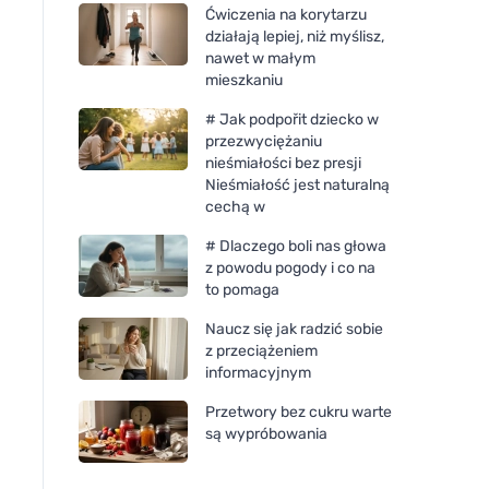
Ćwiczenia na korytarzu
działają lepiej, niż myślisz,
nawet w małym
mieszkaniu
# Jak podpořit dziecko w
przezwyciężaniu
nieśmiałości bez presji
Nieśmiałość jest naturalną
cechą w
# Dlaczego boli nas głowa
Incognito Ochronny
Kvitok Stały dezodo
z powodu pogody i co na
dezodorant krystaliczny
SENSES - Universe 
to pomaga
Citronela (50 ml) - nie
Naucz się jak radzić sobie
pachnie uciążliwymi
z przeciążeniem
owadami
informacyjnym
Przetwory bez cukru warte
są wypróbowania