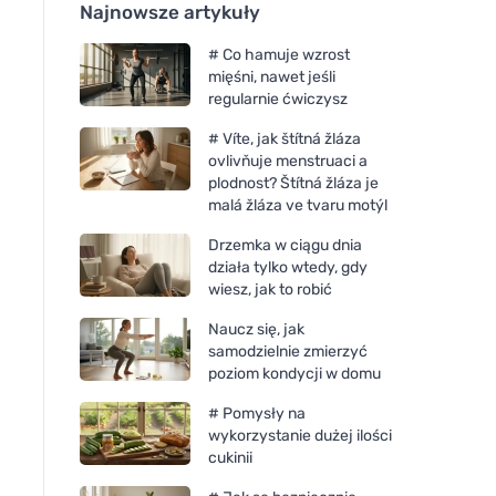
Najnowsze artykuły
# Co hamuje wzrost
mięśni, nawet jeśli
regularnie ćwiczysz
# Víte, jak štítná žláza
ovlivňuje menstruaci a
plodnost? Štítná žláza je
malá žláza ve tvaru motýl
Drzemka w ciągu dnia
działa tylko wtedy, gdy
wiesz, jak to robić
Naucz się, jak
samodzielnie zmierzyć
poziom kondycji w domu
# Pomysły na
wykorzystanie dużej ilości
cukinii