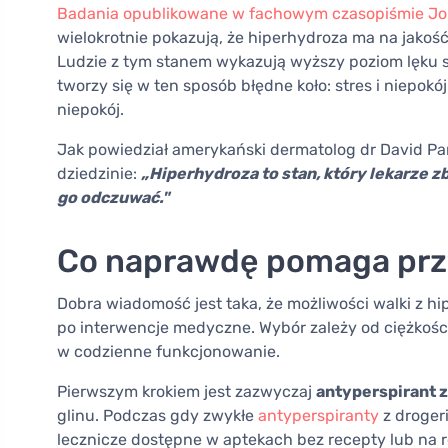
Badania opublikowane w fachowym czasopiśmie Jou
wielokrotnie pokazują, że hiperhydroza ma na jako
Ludzie z tym stanem wykazują wyższy poziom lęku sp
tworzy się w ten sposób błędne koło: stres i niepokój 
niepokój.
Jak powiedział amerykański dermatolog dr David Pa
dziedzinie:
„Hiperhydroza to stan, który lekarze zb
go odczuwać."
Co naprawdę pomaga prz
Dobra wiadomość jest taka, że możliwości walki z h
po interwencje medyczne. Wybór zależy od ciężkości s
w codzienne funkcjonowanie.
Pierwszym krokiem jest zazwyczaj
antyperspirant 
glinu. Podczas gdy zwykłe
antyperspiranty
z drogeri
lecznicze dostępne w aptekach bez recepty lub na 