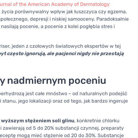
rnal of the American Academy of Dermatology
ść życia porównywalny wpływ jak łuszczyca czy egzema.
ołecznego, depresji i niskiej samooceny. Paradoksalnie
nasilają pocenie, a pocenie z kolei pogłębia stres i
riser, jeden z czołowych światowych ekspertów w tej
yt często ignorują, ale pacjenci nigdy nie przestają
y nadmiernym poceniu
iperhydrozą jest całe mnóstwo – od naturalnych podejść
tanu, jego lokalizacji oraz od tego, jak bardzo ingeruje
z wyższym stężeniem soli glinu
, konkretnie chlorku
i zawierają od 5 do 20% substancji czynnej, preparaty
receptę mogą mieć stężenie od 20 do 30%. Substancje