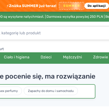
⚡
Zniżka SUMMER już teraz!
SUMMER
Do aplikacji
00 są wysyłane natychmiast. |
Darmowa wysyłka powyżej 250 PLN
| B
urt
Ciało i higiena
Dzieci
Mężczyźni
Zdrowie
e pocenie się, ma rozwiązanie
sex perfumy
Zapachy do domu i samochodu