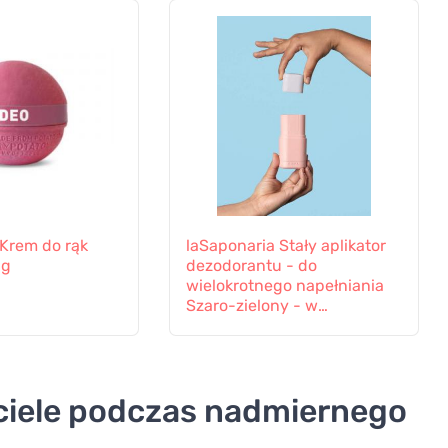
Krem do rąk
laSaponaria Stały aplikator
 g
dezodorantu - do
wielokrotnego napełniania
Szaro-zielony - w
eleganckich kolorach
w ciele podczas nadmiernego