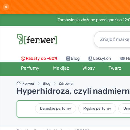
×
Zamówienia złożone przed godziną 12:
Rabaty do -80%
Blog
Leksykon
H
Perfumy
Makijaż
Włosy
Twarz
Ferwer
Blog
Zdrowie
Hyperhidroza, czyli nadmiern
Damskie perfumy
Męskie perfumy
Uni