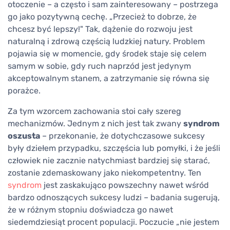
otoczenie – a często i sam zainteresowany – postrzega
go jako pozytywną cechę. „Przecież to dobrze, że
chcesz być lepszy!" Tak, dążenie do rozwoju jest
naturalną i zdrową częścią ludzkiej natury. Problem
pojawia się w momencie, gdy środek staje się celem
samym w sobie, gdy ruch naprzód jest jedynym
akceptowalnym stanem, a zatrzymanie się równa się
porażce.
Za tym wzorcem zachowania stoi cały szereg
mechanizmów. Jednym z nich jest tak zwany
syndrom
oszusta
– przekonanie, że dotychczasowe sukcesy
były dziełem przypadku, szczęścia lub pomyłki, i że jeśli
człowiek nie zacznie natychmiast bardziej się starać,
zostanie zdemaskowany jako niekompetentny. Ten
syndrom
jest zaskakująco powszechny nawet wśród
bardzo odnoszących sukcesy ludzi – badania sugerują,
że w różnym stopniu doświadcza go nawet
siedemdziesiąt procent populacji. Poczucie „nie jestem