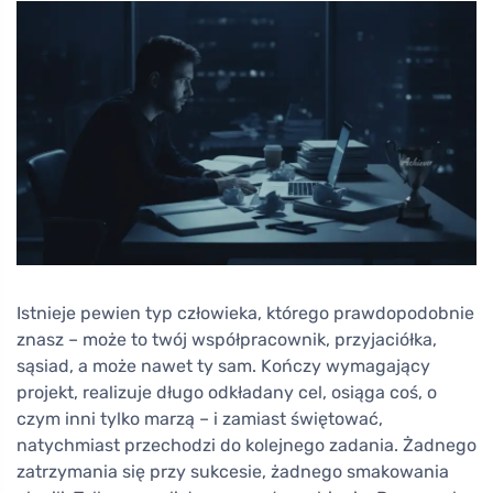
Istnieje pewien typ człowieka, którego prawdopodobnie
znasz – może to twój współpracownik, przyjaciółka,
sąsiad, a może nawet ty sam. Kończy wymagający
projekt, realizuje długo odkładany cel, osiąga coś, o
czym inni tylko marzą – i zamiast świętować,
natychmiast przechodzi do kolejnego zadania. Żadnego
zatrzymania się przy sukcesie, żadnego smakowania