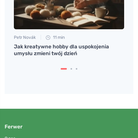
Petr Novák
11 min
Petr N
Jak kreatywne hobby dla uspokojenia
Fiole
umysłu zmieni twój dzień
rozpo
Ferwer