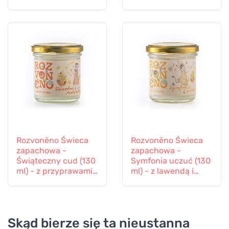
lawendą
Rozvoněno Świeca
Rozvoněno Świeca
zapachowa -
zapachowa -
Świąteczny cud (130
Symfonia uczuć (130
ml) - z przyprawami
ml) - z lawendą i
do piernika
ylang-ylang
Skąd bierze się ta nieustanna