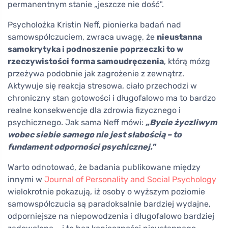
permanentnym stanie „jeszcze nie dość".
Psycholożka Kristin Neff, pionierka badań nad
samowspółczuciem, zwraca uwagę, że
nieustanna
samokrytyka i podnoszenie poprzeczki to w
rzeczywistości forma samoudręczenia
, którą mózg
przeżywa podobnie jak zagrożenie z zewnątrz.
Aktywuje się reakcja stresowa, ciało przechodzi w
chroniczny stan gotowości i długofalowo ma to bardzo
realne konsekwencje dla zdrowia fizycznego i
psychicznego. Jak sama Neff mówi:
„Bycie życzliwym
wobec siebie samego nie jest słabością – to
fundament odporności psychicznej."
Warto odnotować, że badania publikowane między
innymi w
Journal of Personality and Social Psychology
wielokrotnie pokazują, iż osoby o wyższym poziomie
samowspółczucia są paradoksalnie bardziej wydajne,
odporniejsze na niepowodzenia i długofalowo bardziej