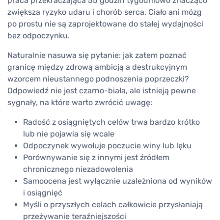
praca przekraczająca 55 godzin tygodniowo znacząco
zwiększa ryzyko udaru i chorób serca. Ciało ani mózg
po prostu nie są zaprojektowane do stałej wydajności
bez odpoczynku.
Naturalnie nasuwa się pytanie: jak zatem poznać
granicę między zdrową ambicją a destrukcyjnym
wzorcem nieustannego podnoszenia poprzeczki?
Odpowiedź nie jest czarno-biała, ale istnieją pewne
sygnały, na które warto zwrócić uwagę:
Radość z osiągniętych celów trwa bardzo krótko
lub nie pojawia się wcale
Odpoczynek wywołuje poczucie winy lub lęku
Porównywanie się z innymi jest źródłem
chronicznego niezadowolenia
Samoocena jest wyłącznie uzależniona od wyników
i osiągnięć
Myśli o przyszłych celach całkowicie przysłaniają
przeżywanie teraźniejszości