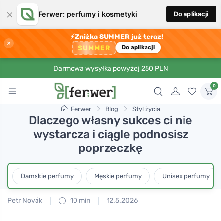
×
Ferwer: perfumy i kosmetyki
Do aplikacji
⚡
Zniżka SUMMER już teraz!
×
SUMMER
Do aplikacji
Darmowa wysyłka powyżej 250 PLN
0
Ferwer
Blog
Styl życia
Dlaczego własny sukces ci nie
wystarcza i ciągle podnosisz
poprzeczkę
Damskie perfumy
Męskie perfumy
Unisex perfumy
Petr Novák
10 min
12.5.2026