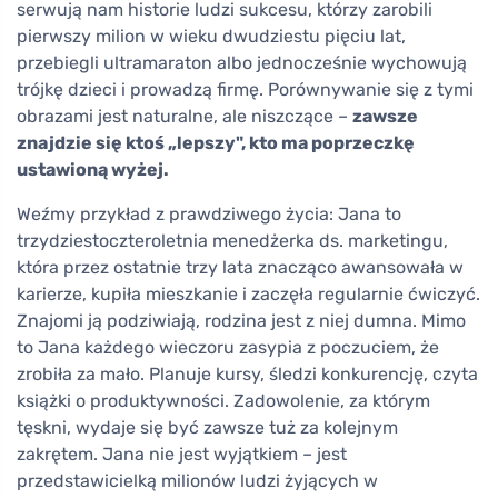
serwują nam historie ludzi sukcesu, którzy zarobili
pierwszy milion w wieku dwudziestu pięciu lat,
przebiegli ultramaraton albo jednocześnie wychowują
trójkę dzieci i prowadzą firmę. Porównywanie się z tymi
obrazami jest naturalne, ale niszczące –
zawsze
znajdzie się ktoś „lepszy", kto ma poprzeczkę
ustawioną wyżej.
Weźmy przykład z prawdziwego życia: Jana to
trzydziestoczteroletnia menedżerka ds. marketingu,
która przez ostatnie trzy lata znacząco awansowała w
karierze, kupiła mieszkanie i zaczęła regularnie ćwiczyć.
Znajomi ją podziwiają, rodzina jest z niej dumna. Mimo
to Jana każdego wieczoru zasypia z poczuciem, że
zrobiła za mało. Planuje kursy, śledzi konkurencję, czyta
książki o produktywności. Zadowolenie, za którym
tęskni, wydaje się być zawsze tuż za kolejnym
zakrętem. Jana nie jest wyjątkiem – jest
przedstawicielką milionów ludzi żyjących w