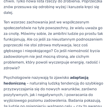
chwili. Tylko nowa lista rzeczy do zrobienia. Poprzeczka
znów przesuwa się odrobinę wyżej i karuzela kręci się
dalej.
Ten wzorzec zachowania jest we współczesnym
społeczeństwie na tyle powszechny, że wielu uważa go
za cnotę. Mówimy sobie, że ambitni ludzie po prostu tak
funkcjonują. Ale co jeśli za nieustannym podnoszeniem
poprzeczki nie stoi zdrowa motywacja, lecz coś
głębszego i niepokojącego? Co jeśli niemożność bycia
zadowolonym nie jest mocną stroną, ale cichym
problemem, który powoli wyczerpuje energię, radość i
zdrowie?
Psychologowie nazywają to zjawisko
adaptacją
hedoniczną
– naturalną ludzką tendencją do szybkiego
przyzwyczajania się do nowych warunków, zarówno
pozytywnych, jak i negatywnych, i powracania do
wyjściowego poziomu zadowolenia. Badania pokazują,
że ludzie po osiągnięciu ważnego celu – czy to awansu,