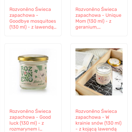
Rozvoněno Świeca
Rozvoněno Świeca
zapachowa -
zapachowa - Unique
Goodbye mosquitoes
Mom (130 ml) - z
(130 ml) - z lawendą i
geranium,
trawą cytrynową
pomarańczą i
paczulą
Rozvoněno Świeca
Rozvoněno Świeca
zapachowa - Good
zapachowa - W
luck (130 ml) - z
krainie snów (130 ml)
rozmarynem i
- z kojącą lawendą