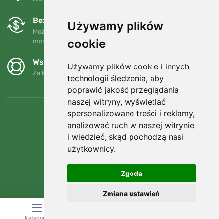
Bezpłatne wymiany i zwroty
Używamy plików
Możesz zwrócić lub wymienić swoje zamówienie w dowolnym
cookie
momencie w ciągu 90 dni.
Wspieramy Trees.org
Używamy plików cookie i innych
Za każde zamówienie sadzimy drzewo! Czytaj więcej
O nas
.
technologii śledzenia, aby
poprawić jakość przeglądania
naszej witryny, wyświetlać
spersonalizowane treści i reklamy,
analizować ruch w naszej witrynie
i wiedzieć, skąd pochodzą nasi
użytkownicy.
Zgoda
Zmiana ustawień
© Topshelf s.r.o. Wszelkie prawa zastrzeżone.
Kategoria
Wyszukiwanie
Koszyk