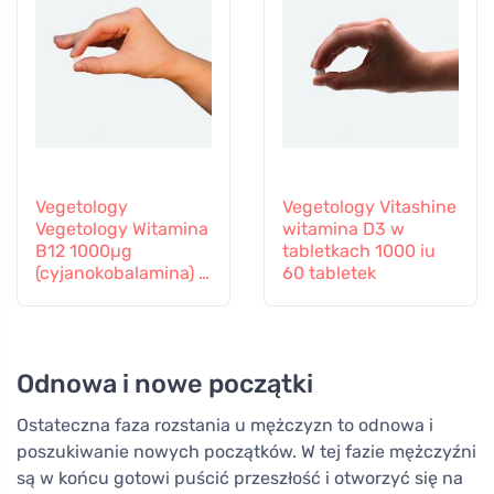
Vegetology
Vegetology Vitashine
Vegetology Witamina
witamina D3 w
B12 1000µg
tabletkach 1000 iu
(cyjanokobalamina) o
60 tabletek
stopniowym
uwalnianiu 60
tabletek
Odnowa i nowe początki
Ostateczna faza rozstania u mężczyzn to odnowa i
poszukiwanie nowych początków. W tej fazie mężczyźni
są w końcu gotowi puścić przeszłość i otworzyć się na