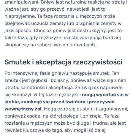
zmanipulowani. Gniew jest naturalną reakcją na stratę i
ważne jest, aby go przeżyć, nawet jeśli jest to
nieprzyjemne. Ta faza rozstania u mężczyzn może
obejmować uczucia zemsty lub pragnienie zemsty w
jakiś sposób. Chociaż gniew jest destrukcyjny, jest to
także faza, gdy mężczyźni często zaczynają bardziej
skupiać się na sobie i swoich potrzebach.
Smutek i akceptacja rzeczywistości
Po intensywnej fazie gniewu następuje smutek. Ten
smutek jest głęboki i bolesny, ponieważ wiąże się z nim
utrata, samotność i akceptacja, że związek naprawdę
się skończył. W tej fazie mężczyźni
mogą wycofać się w
siebie, zamknąć się przed światem i przeżywać
wewnętrzny żal
. Mogą czuć się pustymi i zagubionymi,
ponieważ osoba, na której polegali, zniknęła. Ta faza
rozstania u mężczyzn może być długa i trudna, ale jest
również kluczowa do tego, aby mogli iść dalej.