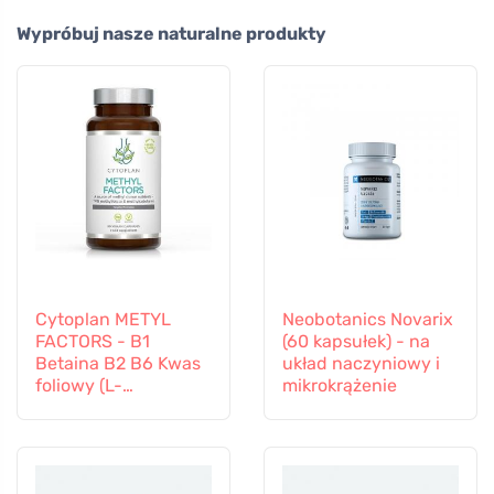
Wypróbuj nasze naturalne produkty
Cytoplan METYL
Neobotanics Novarix
FACTORS - B1
(60 kapsułek) - na
Betaina B2 B6 Kwas
układ naczyniowy i
foliowy (L-
mikrokrążenie
Methylfolate)
Witamina B12 i Cynk,
60 kapsułek