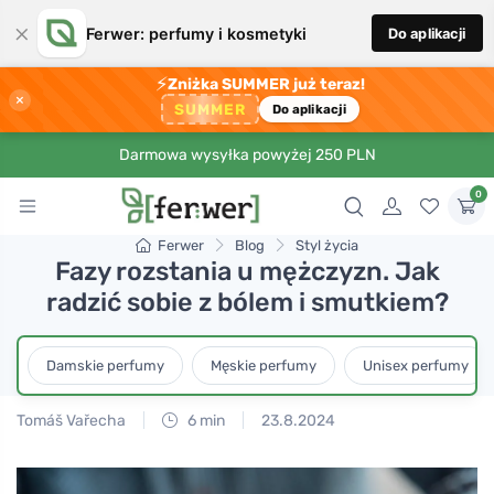
×
Ferwer: perfumy i kosmetyki
Do aplikacji
⚡
Zniżka SUMMER już teraz!
×
SUMMER
Do aplikacji
Darmowa wysyłka powyżej 250 PLN
0
Ferwer
Blog
Styl życia
Fazy rozstania u mężczyzn. Jak
radzić sobie z bólem i smutkiem?
Damskie perfumy
Męskie perfumy
Unisex perfumy
Tomáš Vařecha
6 min
23.8.2024