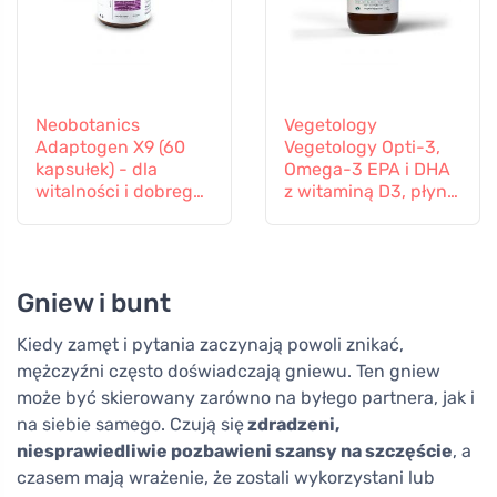
Neobotanics
Vegetology
Adaptogen X9 (60
Vegetology Opti-3,
kapsułek) - dla
Omega-3 EPA i DHA
witalności i dobrego
z witaminą D3, płyn
samopoczucia
150 ml, bez
psychicznego
dodatków
smakowych
Gniew i bunt
Kiedy zamęt i pytania zaczynają powoli znikać,
mężczyźni często doświadczają gniewu. Ten gniew
może być skierowany zarówno na byłego partnera, jak i
na siebie samego. Czują się
zdradzeni,
niesprawiedliwie pozbawieni szansy na szczęście
, a
czasem mają wrażenie, że zostali wykorzystani lub