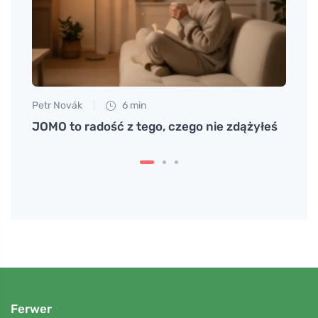
Petr Novák
6 min
Eva No
ć
JOMO to radość z tego, czego nie zdążyłeś
Jak h
serce
Ferwer