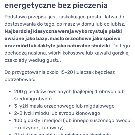
energetyczne bez pieczenia
Podstawa przepisu jest zaskakująco prosta i łatwa do
dostosowania do tego, co masz w domu lub co lubisz.
Najbardziej klasyczna wersja wykorzystuje płatki
owsiane jako bazę, masło orzechowe jako spoiwo
oraz miód lub daktyle jako naturalne słodziki
. Do tego
dochodzą nasiona, wiórki kokosowe lub kawałki gorzkiej
czekolady według gustu.
Do przygotowania około 15–20 kuleczek będziesz
potrzebować:
200 g płatków owsianych (najlepiej drobnych lub
średniogrubych)
3 łyżki masła orzechowego lub migdałowego
2–3 łyżki miodu lub syropu klonowego
100 g daktyli medjool (lub innego suszonego owocu
– rodzynek, żurawiny)
2 łyżki nasion chia lub mielonego siemienia