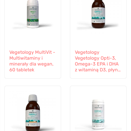
Vegetology MultiVit -
Vegetology
Multiwitaminy i
Vegetology Opti-3,
minerały dla wegan,
Omega-3 EPA i DHA
60 tabletek
z witaminą D3, płyn
150 ml, bez
dodatków
smakowych