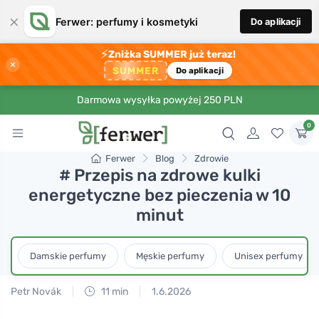
×
Ferwer: perfumy i kosmetyki
Do aplikacji
⚡
Zniżka SUMMER już teraz!
×
SUMMER
Do aplikacji
Darmowa wysyłka powyżej 250 PLN
0
Ferwer
Blog
Zdrowie
# Przepis na zdrowe kulki
energetyczne bez pieczenia w 10
minut
Damskie perfumy
Męskie perfumy
Unisex perfumy
Petr Novák
11 min
1.6.2026