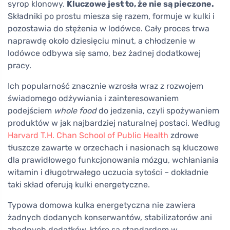
syrop klonowy.
Kluczowe jest to, że nie są pieczone.
Składniki po prostu miesza się razem, formuje w kulki i
pozostawia do stężenia w lodówce. Cały proces trwa
naprawdę około dziesięciu minut, a chłodzenie w
lodówce odbywa się samo, bez żadnej dodatkowej
pracy.
Ich popularność znacznie wzrosła wraz z rozwojem
świadomego odżywiania i zainteresowaniem
podejściem
whole food
do jedzenia, czyli spożywaniem
produktów w jak najbardziej naturalnej postaci. Według
Harvard T.H. Chan School of Public Health
zdrowe
tłuszcze zawarte w orzechach i nasionach są kluczowe
dla prawidłowego funkcjonowania mózgu, wchłaniania
witamin i długotrwałego uczucia sytości – dokładnie
taki skład oferują kulki energetyczne.
Typowa domowa kulka energetyczna nie zawiera
żadnych dodanych konserwantów, stabilizatorów ani
zbędnych dodatków, które są standardem w