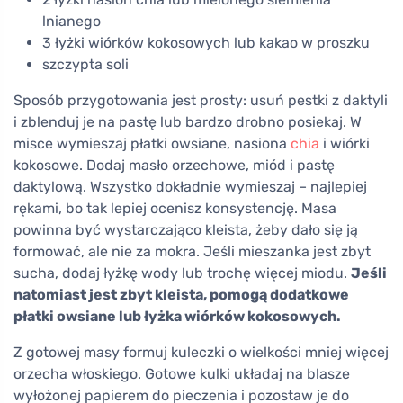
lnianego
3 łyżki wiórków kokosowych lub kakao w proszku
szczypta soli
Sposób przygotowania jest prosty: usuń pestki z daktyli
i zblenduj je na pastę lub bardzo drobno posiekaj. W
misce wymieszaj płatki owsiane, nasiona
chia
i wiórki
kokosowe. Dodaj masło orzechowe, miód i pastę
daktylową. Wszystko dokładnie wymieszaj – najlepiej
rękami, bo tak lepiej ocenisz konsystencję. Masa
powinna być wystarczająco kleista, żeby dało się ją
formować, ale nie za mokra. Jeśli mieszanka jest zbyt
sucha, dodaj łyżkę wody lub trochę więcej miodu.
Jeśli
natomiast jest zbyt kleista, pomogą dodatkowe
płatki owsiane lub łyżka wiórków kokosowych.
Z gotowej masy formuj kuleczki o wielkości mniej więcej
orzecha włoskiego. Gotowe kulki układaj na blasze
wyłożonej papierem do pieczenia i pozostaw je do