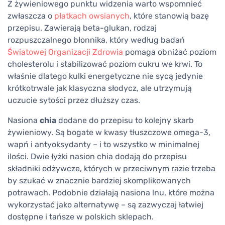
Z żywieniowego punktu widzenia warto wspomnieć
zwłaszcza o
płatkach owsianych
, które stanowią bazę
przepisu. Zawierają beta-glukan, rodzaj
rozpuszczalnego błonnika, który według badań
Światowej Organizacji Zdrowia
pomaga obniżać poziom
cholesterolu i stabilizować poziom cukru we krwi. To
właśnie dlatego kulki energetyczne nie sycą jedynie
krótkotrwale jak klasyczna słodycz, ale utrzymują
uczucie sytości przez dłuższy czas.
Nasiona
chia
dodane do przepisu to kolejny skarb
żywieniowy. Są bogate w kwasy tłuszczowe omega-3,
wapń i antyoksydanty – i to wszystko w minimalnej
ilości. Dwie łyżki nasion chia dodają do przepisu
składniki odżywcze, których w przeciwnym razie trzeba
by szukać w znacznie bardziej skomplikowanych
potrawach. Podobnie działają nasiona lnu, które można
wykorzystać jako alternatywę – są zazwyczaj łatwiej
dostępne i tańsze w polskich sklepach.