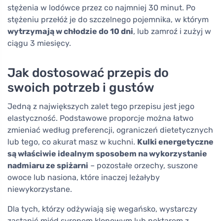
stężenia w lodówce przez co najmniej 30 minut. Po
stężeniu przełóż je do szczelnego pojemnika, w którym
wytrzymają w chłodzie do 10 dni
, lub zamroź i zużyj w
ciągu 3 miesięcy.
Jak dostosować przepis do
swoich potrzeb i gustów
Jedną z największych zalet tego przepisu jest jego
elastyczność. Podstawowe proporcje można łatwo
zmieniać według preferencji, ograniczeń dietetycznych
lub tego, co akurat masz w kuchni.
Kulki energetyczne
są właściwie idealnym sposobem na wykorzystanie
nadmiaru ze spiżarni
– pozostałe orzechy, suszone
owoce lub nasiona, które inaczej leżałyby
niewykorzystane.
Dla tych, którzy odżywiają się wegańsko, wystarczy
zastąpić miód syropem klonowym lub nektarem z