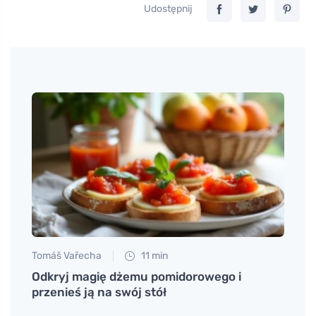
Udostępnij
Tomáš Vařecha
11 min
Petr N
i
Odkryj magię dżemu pomidorowego i
Dlacz
przenieś ją na swój stół
się d
siedz