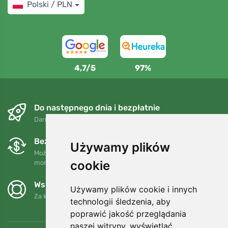
Polski / PLN
4,7/5
97%
Do następnego dnia i bezpłatnie
Darmowa wysyłka dla zamówień powyżej 250 PLN
Bezpłatne wymiany i zwroty
Używamy plików
Możesz zwrócić lub wymienić swoje zamówienie w dowolnym
cookie
momencie w ciągu 90 dni.
Wspieramy Trees.org
Używamy plików cookie i innych
Za każde zamówienie sadzimy drzewo! Czytaj więcej
O nas
.
technologii śledzenia, aby
poprawić jakość przeglądania
naszej witryny, wyświetlać