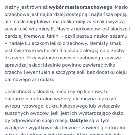
Ważny jest również
wybór masła orzechowego
. Masło
orzechowe jest najbardziej dostępną i najtańszą opcją,
ale masło migdałowe ma delikatniejszy smak i wyższą
zawartość witaminy E. Masło z nerkowców jest słodsze i
bardziej kremowe, tahini – czyli pasta z nasion sezamu
– nadaje kuleczkom lekko orzechowy, ziemisty smak i
jest świetnym wyborem dla osób z alergią na orzechy
drzewne. Przy wyborze masła orzechowego zawsze
sprawdzaj skład: idealnie powinno zawierać tylko
orzechy i ewentualnie szczyptę soli, bez dodatku oleju
palmowego ani cukru.
Jeśli chodzi o słodziki, miód i syrop klonowy to
najbardziej naturalne wybory, ale można też użyć
syropu ryżowego, cukru kokosowego lub wyłącznie
suszonych owoców, jeśli jest ich wystarczająco dużo,
by odpowiednio spojć masę.
Daktyle
są w tym
względzie wyjątkowo skuteczne – zawierają naturalne
cukry, ale jednocześnie błonnik, który spowalnia ich