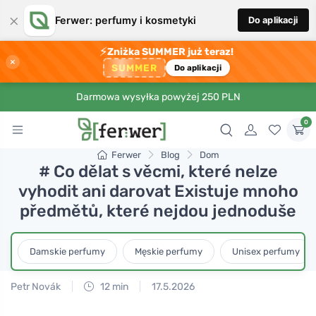
×
Ferwer: perfumy i kosmetyki
Do aplikacji
⚡
Zniżka SUMMER już teraz!
×
SUMMER
Do aplikacji
Darmowa wysyłka powyżej 250 PLN
0
Ferwer
Blog
Dom
# Co dělat s věcmi, které nelze
vyhodit ani darovat Existuje mnoho
předmětů, které nejdou jednoduše
Damskie perfumy
Męskie perfumy
Unisex perfumy
Petr Novák
12 min
17.5.2026