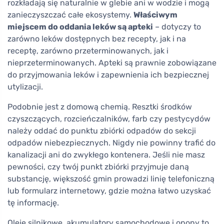
rozkładają się naturalnie w glebie ani w wodzie i mogą
zanieczyszczać całe ekosystemy.
Właściwym
miejscem do oddania leków są apteki
– dotyczy to
zarówno leków dostępnych bez recepty, jak i na
receptę, zarówno przeterminowanych, jak i
nieprzeterminowanych. Apteki są prawnie zobowiązane
do przyjmowania leków i zapewnienia ich bezpiecznej
utylizacji.
Podobnie jest z domową chemią. Resztki środków
czyszczących, rozcieńczalników, farb czy pestycydów
należy oddać do punktu zbiórki odpadów do sekcji
odpadów niebezpiecznych. Nigdy nie powinny trafić do
kanalizacji ani do zwykłego kontenera. Jeśli nie masz
pewności, czy twój punkt zbiórki przyjmuje daną
substancję, większość gmin prowadzi linię telefoniczną
lub formularz internetowy, gdzie można łatwo uzyskać
tę informację.
Oleje silnikowe, akumulatory samochodowe i opony to