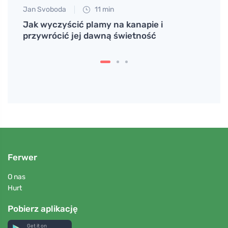
Jan Svoboda
11 min
Petr N
Jak wyczyścić plamy na kanapie i
Zrów
przywrócić jej dawną świetność
odbyw
zrobi
Ferwer
O nas
Hurt
Pobierz aplikację
Get it on