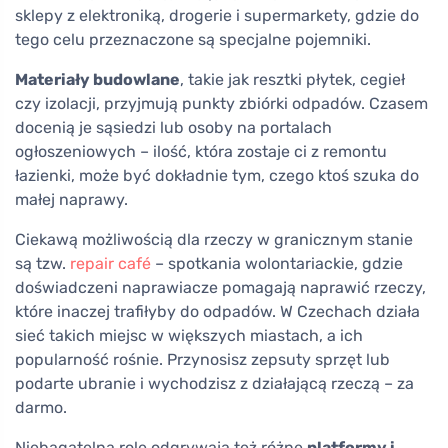
sklepy z elektroniką, drogerie i supermarkety, gdzie do
tego celu przeznaczone są specjalne pojemniki.
Materiały budowlane
, takie jak resztki płytek, cegieł
czy izolacji, przyjmują punkty zbiórki odpadów. Czasem
docenią je sąsiedzi lub osoby na portalach
ogłoszeniowych – ilość, która zostaje ci z remontu
łazienki, może być dokładnie tym, czego ktoś szuka do
małej naprawy.
Ciekawą możliwością dla rzeczy w granicznym stanie
są tzw.
repair café
– spotkania wolontariackie, gdzie
doświadczeni naprawiacze pomagają naprawić rzeczy,
które inaczej trafiłyby do odpadów. W Czechach działa
sieć takich miejsc w większych miastach, a ich
popularność rośnie. Przynosisz zepsuty sprzęt lub
podarte ubranie i wychodzisz z działającą rzeczą – za
darmo.
Niebagatelną rolę odgrywają też różne
platformy i