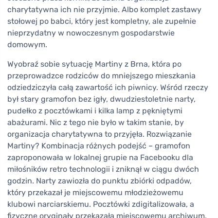
charytatywna ich nie przyjmie. Albo komplet zastawy
stołowej po babci, który jest kompletny, ale zupełnie
nieprzydatny w nowoczesnym gospodarstwie
domowym.
Wyobraź sobie sytuację Martiny z Brna, która po
przeprowadzce rodziców do mniejszego mieszkania
odziedziczyła całą zawartość ich piwnicy. Wśród rzeczy
był stary gramofon bez igły, dwudziestoletnie narty,
pudełko z pocztówkami i kilka lamp z pękniętymi
abażurami. Nic z tego nie było w takim stanie, by
organizacja charytatywna to przyjęła. Rozwiązanie
Martiny? Kombinacja różnych podejść – gramofon
zaproponowała w lokalnej grupie na Facebooku dla
miłośników retro technologii i zniknął w ciągu dwóch
godzin. Narty zawiozła do punktu zbiórki odpadów,
który przekazał je miejscowemu młodzieżowemu
klubowi narciarskiemu. Pocztówki zdigitalizowała, a
fizyczne oryginały przekazała miejscowemu archiwum.