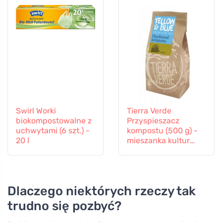
Swirl Worki
Tierra Verde
biokompostowalne z
Przyspieszacz
uchwytami (6 szt.) -
kompostu (500 g) -
20 l
mieszanka kultur
bakterii i enzymów
Dlaczego niektórych rzeczy tak
trudno się pozbyć?