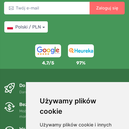
Zaloguj się
Polski / PLN
4,7/5
97%
Do następnego dnia i bezpłatnie
Darmowa wysyłka dla zamówień powyżej 250 PLN
Używamy plików
Bezpłatne wymiany i zwroty
cookie
Możesz zwrócić lub wymienić swoje zamówienie w dowolnym
momencie w ciągu 90 dni.
Używamy plików cookie i innych
Wspieramy Trees.org