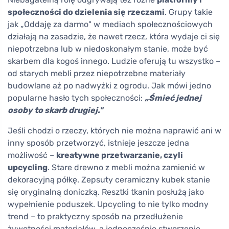
społeczności do dzielenia się rzeczami
. Grupy takie
jak „Oddaję za darmo" w mediach społecznościowych
działają na zasadzie, że nawet rzecz, która wydaje ci się
niepotrzebna lub w niedoskonałym stanie, może być
skarbem dla kogoś innego. Ludzie oferują tu wszystko –
od starych mebli przez niepotrzebne materiały
budowlane aż po nadwyżki z ogrodu. Jak mówi jedno
popularne hasło tych społeczności:
„Śmieć jednej
osoby to skarb drugiej."
Jeśli chodzi o rzeczy, których nie można naprawić ani w
inny sposób przetworzyć, istnieje jeszcze jedna
możliwość –
kreatywne przetwarzanie, czyli
upcycling
. Stare drewno z mebli można zamienić w
dekoracyjną półkę. Zepsuty ceramiczny kubek stanie
się oryginalną doniczką. Resztki tkanin posłużą jako
wypełnienie poduszek. Upcycling to nie tylko modny
trend – to praktyczny sposób na przedłużenie
żywotności materiałów, a jednocześnie stworzenie