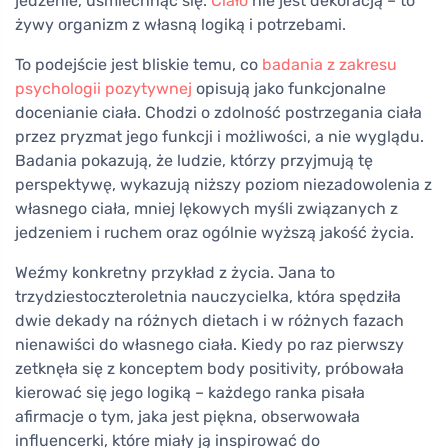
jedzenie, uśmiechnąć się.
Ciało
nie jest dekoracją – to
żywy organizm z własną logiką i potrzebami.
To podejście jest bliskie temu, co
badania z zakresu
psychologii pozytywnej
opisują jako funkcjonalne
docenianie ciała. Chodzi o zdolność postrzegania ciała
przez pryzmat jego funkcji i możliwości, a nie wyglądu.
Badania pokazują, że ludzie, którzy przyjmują tę
perspektywę, wykazują niższy poziom niezadowolenia z
własnego ciała, mniej lękowych myśli związanych z
jedzeniem i ruchem oraz ogólnie wyższą jakość życia.
Weźmy konkretny przykład z życia. Jana to
trzydziestoczteroletnia nauczycielka, która spędziła
dwie dekady na różnych dietach i w różnych fazach
nienawiści do własnego ciała. Kiedy po raz pierwszy
zetknęła się z konceptem body positivity, próbowała
kierować się jego logiką – każdego ranka pisała
afirmacje o tym, jaka jest piękna, obserwowała
influencerki, które miały ją inspirować do