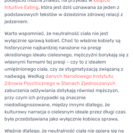
podejściu można znaleźć na przykład w
książce
Intuitive Eating
, która jest dziś uznawana za jeden z
podstawowych tekstów w dziedzinie zdrowej relacji z
jedzeniem.
Warto wspomnieć, że neutralność ciała nie jest
wyłącznie sprawą kobiet. Choć to właśnie kobiety są
historycznie najbardziej narażone na presję
określonego ideału cielesnego, mężczyźni borykają się z
własnymi formami tej presji – czy to z ideałem
umięśnionego ciała, czy ze stygmatyzacją związaną z
nadwagą. Według
danych Narodowego Instytutu
Zdrowia Psychicznego w Stanach Zjednoczonych
zaburzenia odżywiania dotykają również mężczyzn,
przy czym ich przypadki są znacznie
niedodiagnozowane, między innymi dlatego, że
kulturowy narracja o cielesnym ideale przez długi czas
była przedstawiana jako wyłącznie kobieca sprawa.
Właśnie dlatego, że neutralność ciała nie opiera się na