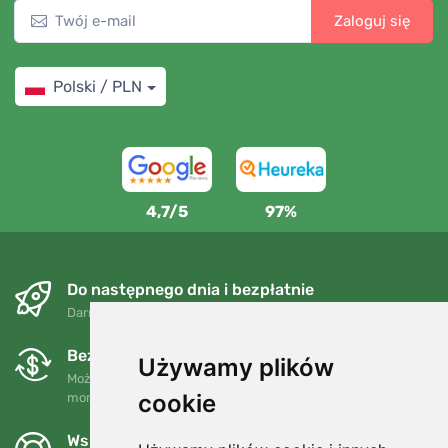
Zaloguj się
Polski / PLN
4,7/5
97%
Do następnego dnia i bezpłatnie
Darmowa wysyłka dla zamówień powyżej 250 PLN
Bezpłatne wymiany i zwroty
Używamy plików
Możesz zwrócić lub wymienić swoje zamówienie w dowolnym
cookie
momencie w ciągu 90 dni.
Wspieramy Trees.org