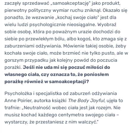
zaczęły sprzedawać „samoakceptację" jako produkt,
pierwotny polityczny wymiar ruchu zniknął. Okazało się
ponadto, że wezwanie „kochaj swoje ciało" jest dla
wielu ludzi psychologicznie nieosiągalne. Wyobraź
sobie osobę, która po poważnym urazie dochodzi do
siebie po przewlekłym bólu, albo kogoś, kto zmaga się z
zaburzeniami odżywiania. Mówienie takiej osobie, żeby
kochała swoje ciało, może brzmieć nie tylko pusto, ale w
gorszym przypadku jak kolejny powód do poczucia
porażki.
Jeśli nie uda mi się poczuć miłości do
własnego ciała, czy oznacza to, że poniosłem
porażkę również w samoakceptacji?
Psycholożka i specjalistka od zaburzeń odżywiania
Anne Poirier, autorka książki
The Body Joyful
, ujęła to
trafnie: „Neutralność wobec ciała jest jak rozejm. Nie
musisz kochać każdego centymetra swojego ciała –
wystarczy, że przestaniesz z nim walczyć."