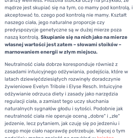
branży wellness. Filozofia stoicka uczy na przykład, że
mądrze jest skupiać się na tym, co mamy pod kontrolą, i
akceptować to, czego pod kontrolą nie mamy. Kształt
naszego ciała, jego naturalne proporcje czy
predyspozycje genetyczne są w dużej mierze poza
naszą kontrolą.
Skupianie się na nich jako na mierze
własnej wartości jest zatem – słowami stoików –
marnowaniem energii w złym miejscu.
Neutralność ciała dobrze koresponduje również z
zasadami intuicyjnego odżywiania, podejścia, które w
latach dziewięćdziesiątych rozwinęły doradczynie
żywieniowe Evelyn Tribole i Elyse Resch. Intuicyjne
odżywianie odrzuca diety i zasady jako narzędzia
regulacji ciała, a zamiast tego uczy słuchania
naturalnych sygnałów głodu i sytości. Podobnie jak
neutralność ciała nie operuje oceną „dobre" i „złe"
jedzenie, lecz pytaniem, jak czuję się po jedzeniu i
czego moje ciało naprawdę potrzebuje. Więcej o tym