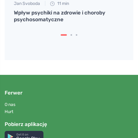
Jan Svoboda
11 min
Petr N
o
Wpływ psychiki na zdrowie i choroby
# Jak
psychosomatyczne
gosp
Ferwer
O nas
Hurt
Pobierz aplikację
Get it on