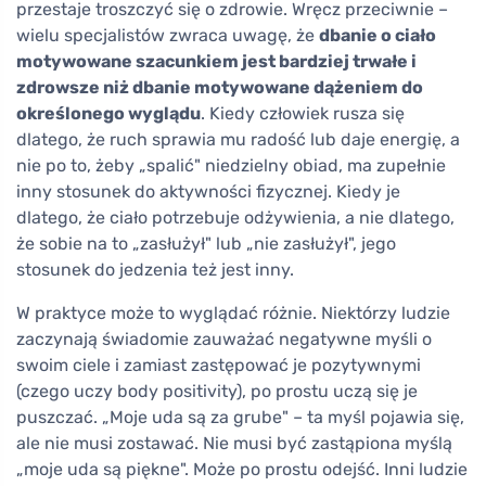
przestaje troszczyć się o zdrowie. Wręcz przeciwnie –
wielu specjalistów zwraca uwagę, że
dbanie o ciało
motywowane szacunkiem jest bardziej trwałe i
zdrowsze niż dbanie motywowane dążeniem do
określonego wyglądu
. Kiedy człowiek rusza się
dlatego, że ruch sprawia mu radość lub daje energię, a
nie po to, żeby „spalić" niedzielny obiad, ma zupełnie
inny stosunek do aktywności fizycznej. Kiedy je
dlatego, że ciało potrzebuje odżywienia, a nie dlatego,
że sobie na to „zasłużył" lub „nie zasłużył", jego
stosunek do jedzenia też jest inny.
W praktyce może to wyglądać różnie. Niektórzy ludzie
zaczynają świadomie zauważać negatywne myśli o
swoim ciele i zamiast zastępować je pozytywnymi
(czego uczy body positivity), po prostu uczą się je
puszczać. „Moje uda są za grube" – ta myśl pojawia się,
ale nie musi zostawać. Nie musi być zastąpiona myślą
„moje uda są piękne". Może po prostu odejść. Inni ludzie