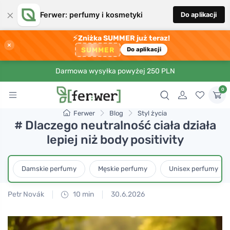
×
Ferwer: perfumy i kosmetyki
Do aplikacji
⚡
Zniżka SUMMER już teraz!
×
SUMMER
Do aplikacji
Darmowa wysyłka powyżej 250 PLN
0
Ferwer
Blog
Styl życia
# Dlaczego neutralność ciała działa
lepiej niż body positivity
Damskie perfumy
Męskie perfumy
Unisex perfumy
Petr Novák
10 min
30.6.2026