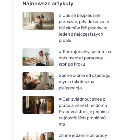
Najnowsze artykuły
# Jak se bezpiecznie
poruszać, gdy dokucza ci
ból pleców Ból pleców to
jeden z najczęstszych
proble
# Funkcjonalny system na
dokumenty i paragony
krok po kroku
Suche dłonie od częstego
mycia i skuteczna
pielęgnacja
# Jak zvládnout stres z
práce a nenést ho domů
Pracovní stres je jedním z
nejčastějších problémů
mo
Zimne jedzenie do pracy