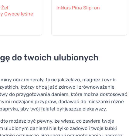
 Żel
Inkkas Pina Slip-on
y Owoce leśne
ogę do twoich ulubionych
aminy oraz minerały, takie jak żelazo, magnez i cynk.
zystkich, którzy chcą jeść zdrowo i zrównoważenie.
e łatwy do przygotowania daniem, które można dostosować
nymi rodzajami przypraw, dodawać do mieszanki różne
papryka, aby twój falafel był jeszcze ciekawszy.
nadto możesz być pewny, że wiesz, co zawiera twoje
ym ulubionym daniem! Nie tylko zadowoli twoje kubki
ładniki odżywcze. Rozpocznij przygotowania i zaskocz