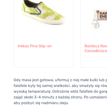
Inkkas Pina Slip-on
Bombus Raw
Cocoa&coco
Gdy masa jest gotowa, uformuj z niej małe kulki lub p
falafele były tej samej wielkości, aby smażyły się ró
wysoką temperaturę. Ostrożnie włóż falafele do gorą
zająć około 3-4 minuty z każdej strony. Po usmażeniu
aby pozbyć się nadmiaru oleju.