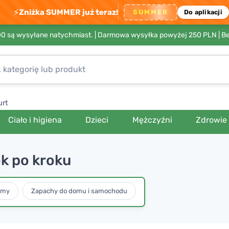
⚡
Zniżka SUMMER już teraz!
SUMMER
Do aplikacji
00 są wysyłane natychmiast. |
Darmowa wysyłka powyżej 250 PLN
| B
urt
Ciało i higiena
Dzieci
Mężczyźni
Zdrowie
ok po kroku
umy
Zapachy do domu i samochodu