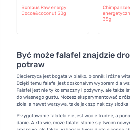
Bombus Raw energy
Chimpanzee
Cocoa&coconut 50g
energetyczn
35g
Być może falafel znajdzie dr
potraw
Ciecierzyca jest bogata w białko, błonnik i różne wit
Dzięki temu falafel jest doskonałym wyborem dla ws
Falafel jest nie tylko smaczny i pożywny, ale takż
do własnego gustu. Możesz eksperymentować z róż
zioła, a nawet warzywa, takie jak szpinak czy słodka 
Przygotowanie falafela nie jest wcale trudne, a po
danie. A kto wie, może falafel stanie się twoim now
smakowe, ale także wzbogaci twoją dietę o cenne sk