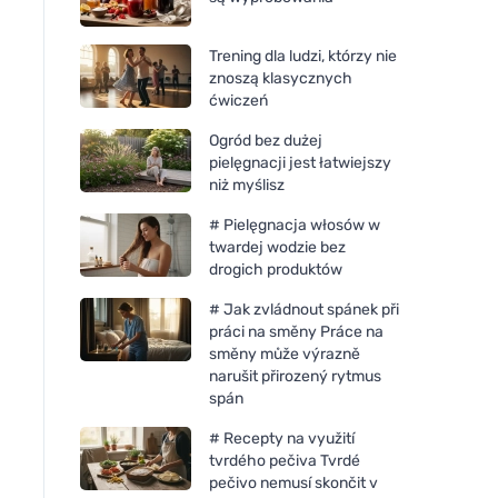
Trening dla ludzi, którzy nie
znoszą klasycznych
ćwiczeń
Ogród bez dużej
pielęgnacji jest łatwiejszy
niż myślisz
# Pielęgnacja włosów w
twardej wodzie bez
drogich produktów
# Jak zvládnout spánek při
práci na směny Práce na
směny může výrazně
narušit přirozený rytmus
Bombus Raw Protein Salty
Neobotanics Flavo-
spán
Caramel 50g
nalewka bez alkohol
- układ limfatyczny 
# Recepty na využití
naczyniowy
tvrdého pečiva Tvrdé
pečivo nemusí skončit v