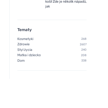
koši! Zde je několik nápadů,
jak
Tematy
Kosmetyki
268
Zdrowie
2607
Styl życia
240
Matka i dziecko
208
Dom
338