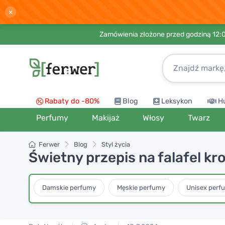
×
Zamówienia złożone przed godziną 12:
Rabaty do -80%
Blog
Leksykon
H
Perfumy
Makijaż
Włosy
Twarz
Ferwer
Blog
Styl życia
Świetny przepis na falafel kr
Damskie perfumy
Męskie perfumy
Unisex perf