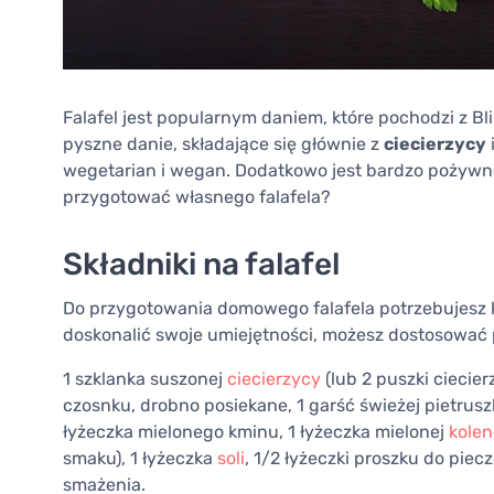
Falafel jest popularnym daniem, które pochodzi z Bli
pyszne danie, składające się głównie z
ciecierzycy
wegetarian i wegan. Dodatkowo jest bardzo pożywn
przygotować własnego falafela?
Składniki na falafel
Do przygotowania domowego falafela potrzebujesz k
doskonalić swoje umiejętności, możesz dostosować p
1 szklanka suszonej
ciecierzycy
(lub 2 puszki ciecier
czosnku, drobno posiekane, 1 garść świeżej pietruszki
łyżeczka mielonego kminu, 1 łyżeczka mielonej
kolen
smaku), 1 łyżeczka
soli
, 1/2 łyżeczki proszku do piec
smażenia.