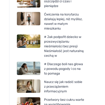
oszczędzi ci czas i
pieniądze
Ćwiczenia na korytarzu
działają lepiej, niż myślisz,
nawet w małym
mieszkaniu
# Jak podpořit dziecko w
przezwyciężaniu
nieśmiałości bez presji
Nieśmiałość jest naturalną
cechą w
# Dlaczego boli nas głowa
z powodu pogody i co na
to pomaga
Naucz się jak radzić sobie
z przeciążeniem
informacyjnym
Przetwory bez cukru warte
są wypróbowania