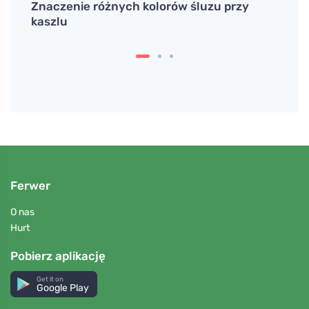
Znaczenie różnych kolorów śluzu przy
Plast
kaszlu
prob
Ferwer
O nas
Hurt
Pobierz aplikację
Get it on
Google Play