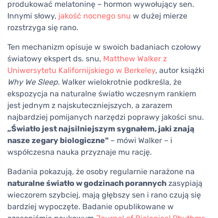
produkować melatoninę – hormon wywołujący sen.
Innymi słowy,
jakość nocnego snu
w dużej mierze
rozstrzyga się rano.
Ten mechanizm opisuje w swoich badaniach czołowy
światowy ekspert ds. snu,
Matthew Walker z
Uniwersytetu Kalifornijskiego w Berkeley
, autor książki
Why We Sleep
. Walker wielokrotnie podkreśla, że
ekspozycja na naturalne światło wczesnym rankiem
jest jednym z najskuteczniejszych, a zarazem
najbardziej pomijanych narzędzi poprawy jakości snu.
„Światło jest najsilniejszym sygnałem, jaki znają
nasze zegary biologiczne"
– mówi Walker – i
współczesna nauka przyznaje mu rację.
Badania pokazują, że osoby regularnie narażone na
naturalne światło w godzinach porannych
zasypiają
wieczorem szybciej, mają głębszy sen i rano czują się
bardziej wypoczęte. Badanie opublikowane w