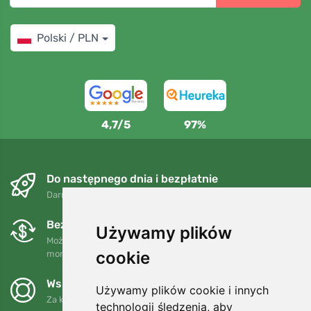
Polski / PLN
4,7/5
97%
Do następnego dnia i bezpłatnie
Darmowa wysyłka dla zamówień powyżej 250 PLN
Bezpłatne wymiany i zwroty
Używamy plików
Możesz zwrócić lub wymienić swoje zamówienie w dowolnym
cookie
momencie w ciągu 90 dni.
Wspieramy Trees.org
Używamy plików cookie i innych
Za każde zamówienie sadzimy drzewo! Czytaj więcej
O nas
.
technologii śledzenia, aby