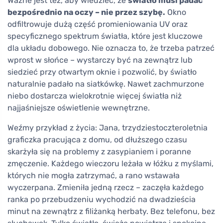
Ważne jest też, aby wiedzieć, że
światło musi padać
bezpośrednio na oczy – nie przez szybę.
Okno
odfiltrowuje dużą część promieniowania UV oraz
specyficznego spektrum światła, które jest kluczowe
dla układu dobowego. Nie oznacza to, że trzeba patrzeć
wprost w słońce – wystarczy być na zewnątrz lub
siedzieć przy otwartym oknie i pozwolić, by światło
naturalnie padało na siatkówkę. Nawet zachmurzone
niebo dostarcza wielokrotnie więcej światła niż
najjaśniejsze oświetlenie wewnętrzne.
Weźmy przykład z życia: Jana, trzydziestoczteroletnia
graficzka pracująca z domu, od dłuższego czasu
skarżyła się na problemy z zasypianiem i poranne
zmęczenie. Każdego wieczoru leżała w łóżku z myślami,
których nie mogła zatrzymać, a rano wstawała
wyczerpana. Zmieniła jedną rzecz – zaczęła każdego
ranka po przebudzeniu wychodzić na dwadzieścia
minut na zewnątrz z filiżanką herbaty. Bez telefonu, bez