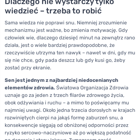
Dlaczego nie wystarczy tylko
wiedzieć – trzeba to robić
Sama wiedza nie poprawi snu. Niemniej zrozumienie
mechanizmu jest ważne, bo zmienia motywację. Gdy
człowiek wie, dlaczego dziesięć minut na zewnątrz rano
działa, jest o wiele bardziej prawdopodobne, że
rzeczywiście utrzyma ten nawyk – nawet w dni, gdy mu
się nie chce, gdy pada deszcz lub gdy kusi go, żeby
zostać przy ekranie.
Sen jest jednym z najbardziej niedocenianych
elementów zdrowia.
Światowa Organizacja Zdrowia
uznaje go za jeden z trzech filarów zdrowego życia,
obok odżywiania i ruchu – a mimo to poświęcamy mu
najmniej uwagi. Około jedna trzecia dorosłych w krajach
rozwiniętych cierpi na jakąś formę zaburzeń snu, a
konsekwencje sięgają od obniżonej odporności przez
ryzyko sercowo-naczyniowe aż po większą podatność