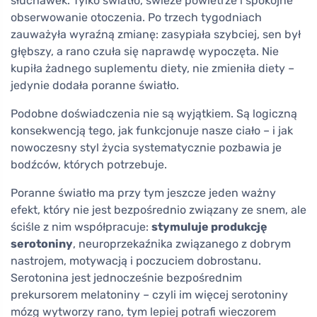
słuchawek. Tylko światło, świeże powietrze i spokojne
obserwowanie otoczenia. Po trzech tygodniach
zauważyła wyraźną zmianę: zasypiała szybciej, sen był
głębszy, a rano czuła się naprawdę wypoczęta. Nie
kupiła żadnego suplementu diety, nie zmieniła diety –
jedynie dodała poranne światło.
Podobne doświadczenia nie są wyjątkiem. Są logiczną
konsekwencją tego, jak funkcjonuje nasze ciało – i jak
nowoczesny styl życia systematycznie pozbawia je
bodźców, których potrzebuje.
Poranne światło ma przy tym jeszcze jeden ważny
efekt, który nie jest bezpośrednio związany ze snem, ale
ściśle z nim współpracuje:
stymuluje produkcję
serotoniny
, neuroprzekaźnika związanego z dobrym
nastrojem, motywacją i poczuciem dobrostanu.
Serotonina jest jednocześnie bezpośrednim
prekursorem melatoniny – czyli im więcej serotoniny
mózg wytworzy rano, tym lepiej potrafi wieczorem