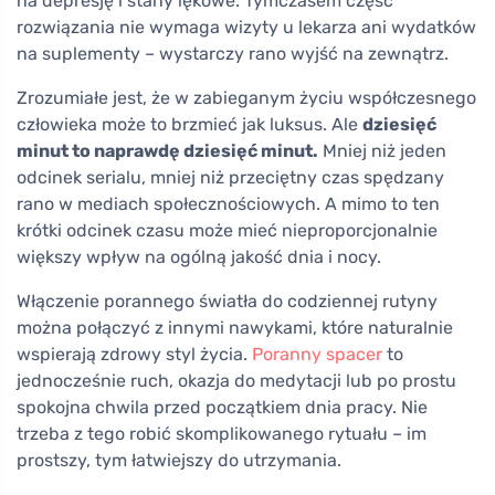
na depresję i stany lękowe. Tymczasem część
rozwiązania nie wymaga wizyty u lekarza ani wydatków
na suplementy – wystarczy rano wyjść na zewnątrz.
Zrozumiałe jest, że w zabieganym życiu współczesnego
człowieka może to brzmieć jak luksus. Ale
dziesięć
minut to naprawdę dziesięć minut.
Mniej niż jeden
odcinek serialu, mniej niż przeciętny czas spędzany
rano w mediach społecznościowych. A mimo to ten
krótki odcinek czasu może mieć nieproporcjonalnie
większy wpływ na ogólną jakość dnia i nocy.
Włączenie porannego światła do codziennej rutyny
można połączyć z innymi nawykami, które naturalnie
wspierają zdrowy styl życia.
Poranny spacer
to
jednocześnie ruch, okazja do medytacji lub po prostu
spokojna chwila przed początkiem dnia pracy. Nie
trzeba z tego robić skomplikowanego rytuału – im
prostszy, tym łatwiejszy do utrzymania.