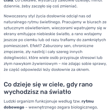
ciała
. Co ciekawe, wystarczy zaledwie dziesięć minut
dziennie, żeby zaczęło się coś zmieniać.
Nowoczesny styl życia dosłownie odciął nas od
naturalnego rytmu świetlnego. Pracujemy w biurach ze
sztucznym oświetleniem, wieczorami wpatrujemy się w
ekrany emitujące niebieskie światło, a rano wstajemy
jeszcze po ciemku lub od razu trafiamy do zamkniętych
pomieszczeń. Efekt? Zaburzony sen, chroniczne
zmęczenie, zły nastrój i cały szereg innych
dolegliwości, które wiele osób przypisuje stresowi lub
złym nawykom żywieniowym – nie zdając sobie sprawy,
że część odpowiedzi leży dosłownie za oknem.
Co dzieje się w ciele, gdy rano
wychodzisz na światło
Ludzki organizm funkcjonuje według tzw.
rytmu
dobowego
– wewnętrznego zegara biologicznego,