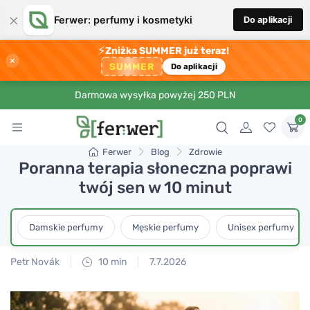
×
Ferwer: perfumy i kosmetyki
Do aplikacji
⚡
Zniżka SUMMER już teraz!
×
SUMMER
Do aplikacji
Darmowa wysyłka powyżej 250 PLN
0
Ferwer
Blog
Zdrowie
Poranna terapia słoneczna poprawi
twój sen w 10 minut
Damskie perfumy
Męskie perfumy
Unisex perfumy
Petr Novák
10 min
7.7.2026