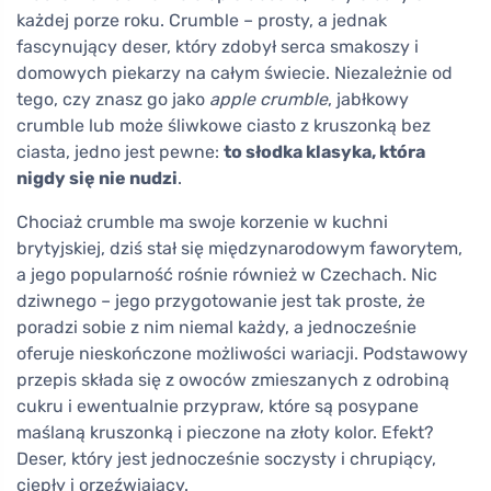
każdej porze roku. Crumble – prosty, a jednak
fascynujący deser, który zdobył serca smakoszy i
domowych piekarzy na całym świecie. Niezależnie od
tego, czy znasz go jako
apple crumble
, jabłkowy
crumble lub może śliwkowe ciasto z kruszonką bez
ciasta, jedno jest pewne:
to słodka klasyka, która
nigdy się nie nudzi
.
Chociaż crumble ma swoje korzenie w kuchni
brytyjskiej, dziś stał się międzynarodowym faworytem,
a jego popularność rośnie również w Czechach. Nic
dziwnego – jego przygotowanie jest tak proste, że
poradzi sobie z nim niemal każdy, a jednocześnie
oferuje nieskończone możliwości wariacji. Podstawowy
przepis składa się z owoców zmieszanych z odrobiną
cukru i ewentualnie przypraw, które są posypane
maślaną kruszonką i pieczone na złoty kolor. Efekt?
Deser, który jest jednocześnie soczysty i chrupiący,
ciepły i orzeźwiający.