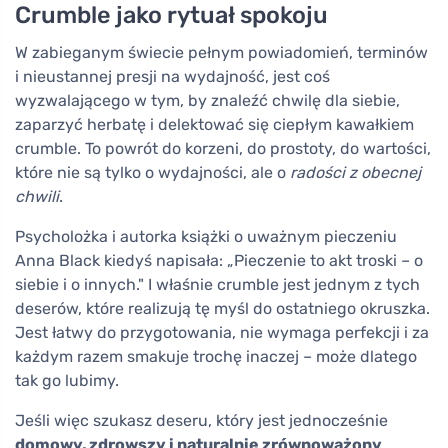
Crumble jako rytuał spokoju
W zabieganym świecie pełnym powiadomień, terminów
i nieustannej presji na wydajność, jest coś
wyzwalającego w tym, by znaleźć chwilę dla siebie,
zaparzyć herbatę i delektować się ciepłym kawałkiem
crumble. To powrót do korzeni, do prostoty, do wartości,
które nie są tylko o wydajności, ale o
radości z obecnej
chwili
.
Psycholożka i autorka książki o uważnym pieczeniu
Anna Black kiedyś napisała: „Pieczenie to akt troski – o
siebie i o innych." I właśnie crumble jest jednym z tych
deserów, które realizują tę myśl do ostatniego okruszka.
Jest łatwy do przygotowania, nie wymaga perfekcji i za
każdym razem smakuje trochę inaczej – może dlatego
tak go lubimy.
Jeśli więc szukasz deseru, który jest jednocześnie
domowy, zdrowszy i naturalnie zrównoważony
,