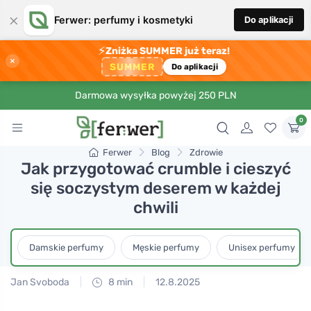
×
Ferwer: perfumy i kosmetyki
Do aplikacji
⚡
Zniżka SUMMER już teraz!
×
SUMMER
Do aplikacji
Darmowa wysyłka powyżej 250 PLN
0
Ferwer
Blog
Zdrowie
Jak przygotować crumble i cieszyć
się soczystym deserem w każdej
chwili
Damskie perfumy
Męskie perfumy
Unisex perfumy
Jan Svoboda
8 min
12.8.2025