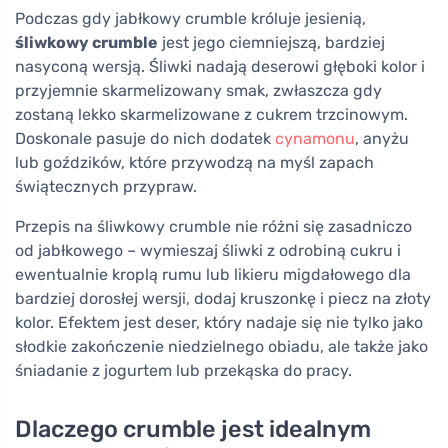
Podczas gdy jabłkowy crumble króluje jesienią,
śliwkowy crumble
jest jego ciemniejszą, bardziej
nasyconą wersją. Śliwki nadają deserowi głęboki kolor i
przyjemnie skarmelizowany smak, zwłaszcza gdy
zostaną lekko skarmelizowane z cukrem trzcinowym.
Doskonale pasuje do nich dodatek
cynamonu
, anyżu
lub goździków, które przywodzą na myśl zapach
świątecznych przypraw.
Przepis na śliwkowy crumble nie różni się zasadniczo
od jabłkowego – wymieszaj śliwki z odrobiną cukru i
ewentualnie kroplą rumu lub likieru migdałowego dla
bardziej dorosłej wersji, dodaj kruszonkę i piecz na złoty
kolor. Efektem jest deser, który nadaje się nie tylko jako
słodkie zakończenie niedzielnego obiadu, ale także jako
śniadanie z jogurtem lub przekąska do pracy.
Dlaczego crumble jest idealnym