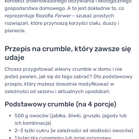
kontekst zrównoważonego odżywiania i ekologicznego
gospodarstwa domowego. A to jest dokładnie to, co
reprezentuje filozofia
Ferwer
– szukać prostych
rozwiązań, które przynoszą korzyści ciału, duszy i
planecie.
Przepis na crumble, który zawsze się
udaje
Chcesz przygotować własny crumble w domu i nie
jesteś pewien, jak się do tego zabrać? Oto podstawowy
przepis, który możesz dowolnie modyfikować w
zależności od sezonu i aktualnych upodobań:
Podstawowy crumble (na 4 porcje)
500 g owoców (jabłka, śliwki, gruszki, jagody lub
ich kombinacja)
2–3 łyżki cukru (w zależności od słodkości owoców)
1 łyżeczka cynamonu lub innej przyprawy