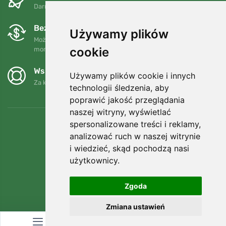
Darmowa wysyłka dla zamówień powyżej 250 PLN
Bezpłatne wymiany i zwroty
Używamy plików
Możesz zwrócić lub wymienić swoje zamówienie w dowolnym
cookie
momencie w ciągu 90 dni.
Wspieramy Trees.org
Używamy plików cookie i innych
Za każde zamówienie sadzimy drzewo! Czytaj więcej
O nas
.
technologii śledzenia, aby
poprawić jakość przeglądania
naszej witryny, wyświetlać
spersonalizowane treści i reklamy,
analizować ruch w naszej witrynie
i wiedzieć, skąd pochodzą nasi
użytkownicy.
Zgoda
Zmiana ustawień
© Topshelf s.r.o. Wszelkie prawa zastrzeżone.