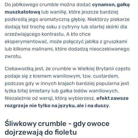
Do jabłkowego crumble można dodać
cynamon, gałkę
muszkatołową
lub wanilię, które jeszcze bardziej
podkreślą jego aromatyczną głębię. Niektórzy piekarze
dodają też trochę soku z cytryny lub startej skórki dla
orzeźwiającego kontrastu. A kto chce
eksperymentować, może połączyć jabłka z gruszkami
lub kilkoma malinami, które dodadzą nieoczekiwanego
zwrotu.
Ciekawostką jest, że crumble w Wielkiej Brytanii często
podaje się z kremem waniliowym, tzw. custardem,
podczas gdy w innych krajach bardziej popularna jest
łyżka bitej śmietany lub gałka lodów waniliowych.
Niezależnie od wersji, którą wybierzesz,
efekt zawsze
rozgrzeje nie tylko na języku, ale i na duszy
.
Śliwkowy crumble - gdy owoce
dojrzewają do fioletu