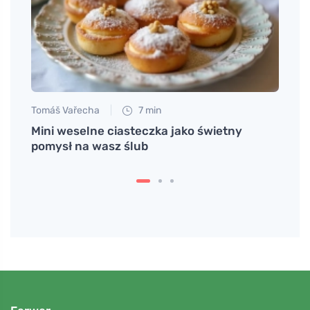
Tomáš Vařecha
7 min
Martin
e są
Mini weselne ciasteczka jako świetny
Szybk
pomysł na wasz ślub
mome