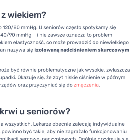
i z wiekiem?
oło 120/80 mmHg. U seniorów często spotykamy się
 140/90 mmHg – i nie zawsze oznacza to problem
kiem elastyczność, co może prowadzić do niewielkiego
stan nazywa się
izolowaną nadciśnieniem skurczowym
oże być równie problematyczne jak wysokie, zwłaszcza
upadki. Okazuje się, że zbyt niskie ciśnienie w późnym
rządów oraz przyczyniać się do
zmęczenia
,
 krwi u seniorów?
 dla wszystkich. Lekarze obecnie zalecają indywidualne
t
powinno być takie, aby nie zagrażało funkcjonowaniu
mplikacji sercowo-naczyniowych. Ogólnie przyjmuje się,