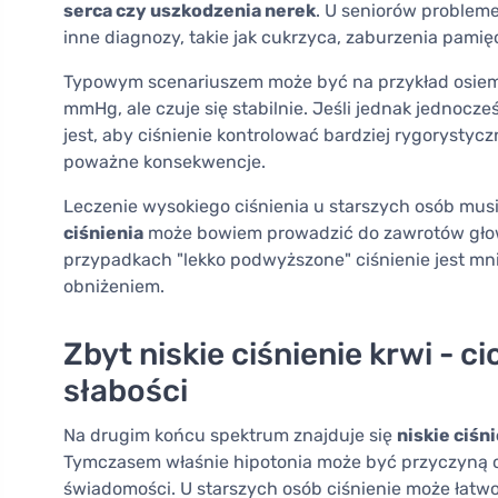
serca czy uszkodzenia nerek
. U seniorów probleme
inne diagnozy, takie jak cukrzyca, zaburzenia pamię
Typowym scenariuszem może być na przykład osiemdz
mmHg, ale czuje się stabilnie. Jeśli jednak jednocz
jest, aby ciśnienie kontrolować bardziej rygorysty
poważne konsekwencje.
Leczenie wysokiego ciśnienia u starszych osób mus
ciśnienia
może bowiem prowadzić do zawrotów głowy,
przypadkach "lekko podwyższone" ciśnienie jest mni
obniżeniem.
Zbyt niskie ciśnienie krwi - 
słabości
Na drugim końcu spektrum znajduje się
niskie ciśn
Tymczasem właśnie hipotonia może być przyczyną c
świadomości. U starszych osób ciśnienie może łatwo