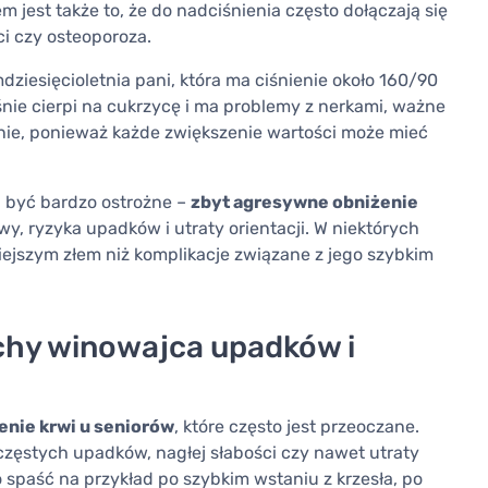
m jest także to, że do nadciśnienia często dołączają się
ci czy osteoporoza.
iesięcioletnia pani, która ma ciśnienie około 160/90
eśnie cierpi na cukrzycę i ma problemy z nerkami, ważne
cznie, ponieważ każde zwiększenie wartości może mieć
i być bardzo ostrożne –
zbyt agresywne obniżenie
 ryzyka upadków i utraty orientacji. W niektórych
ejszym złem niż komplikacje związane z jego szybkim
cichy winowajca upadków i
ienie krwi u seniorów
, które często jest przeoczane.
zęstych upadków, nagłej słabości czy nawet utraty
 spaść na przykład po szybkim wstaniu z krzesła, po