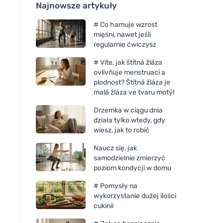
Najnowsze artykuły
# Co hamuje wzrost
mięśni, nawet jeśli
regularnie ćwiczysz
# Víte, jak štítná žláza
ovlivňuje menstruaci a
plodnost? Štítná žláza je
malá žláza ve tvaru motýl
Drzemka w ciągu dnia
działa tylko wtedy, gdy
wiesz, jak to robić
Naucz się, jak
samodzielnie zmierzyć
poziom kondycji w domu
# Pomysły na
wykorzystanie dużej ilości
cukinii