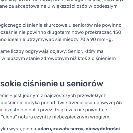
ane za akceptowalne u większości osób w podeszłym
ogicznego ciśnienie skurczowe u seniorów nie powinno
nocześnie nie powinno długoterminowo przekraczać 150
nno idealnie utrzymywać się między 70 a 90 mmHg.
 same liczby odgrywają objawy. Senior, który ma
 w lepszym stanie zdrowotnym niż ktoś z ciśnieniem
ysokie ciśnienie u seniorów
ienie – jest jednym z najczęstszych przewlekłych
ciśnienie dotyka ponad dwie trzecie osób powyżej 65
ie
często nie boli i przez długi czas nie powoduje
"cicha" natura czyni je niebezpiecznym wrogiem.
zyko wystąpienia
udaru, zawału serca, niewydolności