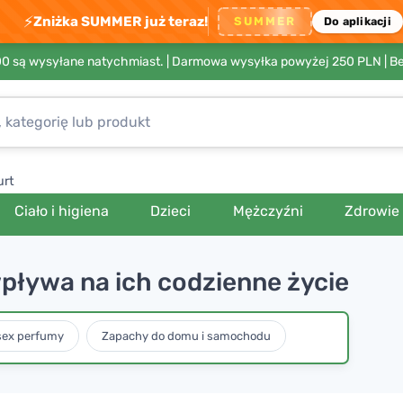
⚡
Zniżka SUMMER już teraz!
SUMMER
Do aplikacji
00 są wysyłane natychmiast. |
Darmowa wysyłka powyżej 250 PLN
| B
urt
Ciało i higiena
Dzieci
Mężczyźni
Zdrowie
wpływa na ich codzienne życie
sex perfumy
Zapachy do domu i samochodu