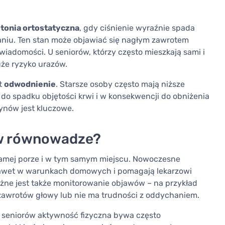
tonia ortostatyczna
, gdy ciśnienie wyraźnie spada
waniu. Ten stan może objawiać się nagłym zawrotem
wiadomości. U seniorów, którzy często mieszkają sami i
uże ryzyko urazów.
st
odwodnienie
. Starsze osoby często mają niższe
 do spadku objętości krwi i w konsekwencji do obniżenia
ynów jest kluczowe.
 w równowadze?
j samej porze i w tym samym miejscu. Nowoczesne
nawet w warunkach domowych i pomagają lekarzowi
ażne jest także monitorowanie objawów – na przykład
 zawrotów głowy lub nie ma trudności z oddychaniem.
U seniorów aktywność fizyczna bywa często