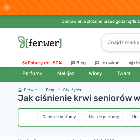
×
Zamówienia złożone przed godziną 12:
Rabaty do -80%
Blog
Leksykon
H
Perfumy
Makijaż
Włosy
Twarz
Ferwer
Blog
Styl życia
Jak ciśnienie krwi seniorów 
Damskie perfumy
Męskie perfumy
Uni