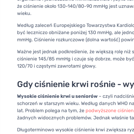
że ciśnienie około 130-140/80-90 mmHg jest uznaw
wieku.
Według zaleceń Europejskiego Towarzystwa Kardiol
być leczniczo obniżane poniżej 130 mmHg, ale jed
mmHg. Ciśnienie rozkurczowe (dolna wartość) powi
Ważne jest jednak podkreślenie, że większą rolę niż
ciśnienie 145/85 mmHg i czuje się dobrze, może być
120/70 i częstymi zawrotami głowy.
Gdy ciśnienie krwi rośnie - w
Wysokie ciśnienie krwi u seniorów
– czyli nadciśn
schorzeń w starszym wieku. Według danych WHO nad
lat. Problem polega na tym, że
podwyższone ciśnien
żadnych widocznych problemów. Jednak właśnie ta 
Długoterminowo wysokie ciśnienie krwi zwiększa ry