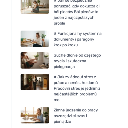
# Jak se bezpiecznie
poruszać, gdy dokucza ci
ból pleców Ból pleców to
jeden z najczęstszych
proble
# Funkcjonalny system na
dokumenty i paragony
krok po kroku
Suche dłonie od częstego
mycia i skuteczna
pielęgnacja
# Jak zvládnout stres z
práce a nenést ho domů
Pracovní stres je jedním z
nejčastějších problémů
mo
Zimne jedzenie do pracy
oszczędzi ci czas i
pieniądze