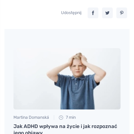
Udostępnij
Martina Domanská
7 min
Anna 
oznat
Jak ADHD wpływa na życie i jak rozpoznać
Cucfl
jego objawy
różn