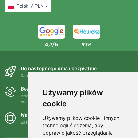
Polski / PLN
4,7/5
97%
Do następnego dnia i bezpłatnie
Darmowa wysyłka dla zamówień powyżej 250 PLN
Bezpłatne wymiany i zwroty
Używamy plików
Możesz zwrócić lub wymienić swoje zamówienie w dowolnym
cookie
momencie w ciągu 90 dni.
Wspieramy Trees.org
Używamy plików cookie i innych
Za każde zamówienie sadzimy drzewo! Czytaj więcej
O nas
.
technologii śledzenia, aby
poprawić jakość przeglądania