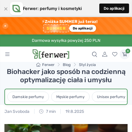
×
Ferwer: perfumy i kosmetyki
Do aplikacji
⚡
Zniżka SUMMER już teraz!
×
SUMMER
Do aplikacji
Darmowa wysyłka powyżej 250 PLN
0
Ferwer
Blog
Styl życia
Biohacker jako sposób na codzienną
optymalizację ciała i umysłu
Damskie perfumy
Męskie perfumy
Unisex perfumy
Jan Svoboda
7 min
19.8.2025