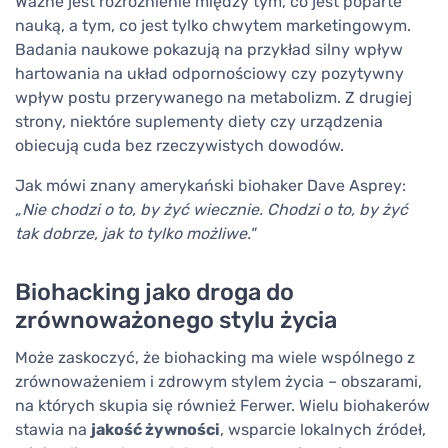
Ważne jest rozróżnienie między tym, co jest poparte
nauką, a tym, co jest tylko chwytem marketingowym.
Badania naukowe pokazują na przykład silny wpływ
hartowania na układ odpornościowy czy pozytywny
wpływ postu przerywanego na metabolizm. Z drugiej
strony, niektóre suplementy diety czy urządzenia
obiecują cuda bez rzeczywistych dowodów.
Jak mówi znany amerykański biohaker Dave Asprey:
„Nie chodzi o to, by żyć wiecznie. Chodzi o to, by żyć
tak dobrze, jak to tylko możliwe."
Biohacking jako droga do
zrównoważonego stylu życia
Może zaskoczyć, że biohacking ma wiele wspólnego z
zrównoważeniem i zdrowym stylem życia – obszarami,
na których skupia się również Ferwer. Wielu biohakerów
stawia na
jakość żywności
, wsparcie lokalnych źródeł,