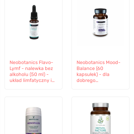
Neobotanics Flavo-
Neobotanics Mood-
Lymf - nalewka bez
Balance (60
alkoholu (50 ml) -
kapsułek) - dla
układ limfatyczny i
dobrego
naczyniowy
samopoczucia
psychicznego