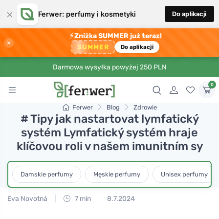
×
Ferwer: perfumy i kosmetyki
Do aplikacji
⚡
Zniżka SUMMER już teraz!
×
SUMMER
Do aplikacji
Darmowa wysyłka powyżej 250 PLN
0
Ferwer
Blog
Zdrowie
# Tipy jak nastartovat lymfatický
systém Lymfatický systém hraje
klíčovou roli v našem imunitním sy
Damskie perfumy
Męskie perfumy
Unisex perfumy
Eva Novotná
7 min
8.7.2024