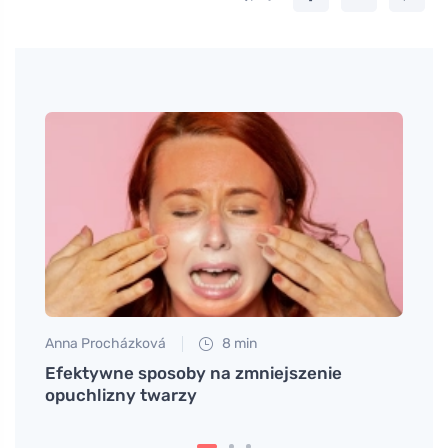
Anna Procházková
8 min
Tomáš
e
Efektywne sposoby na zmniejszenie
Odkry
opuchlizny twarzy
przy