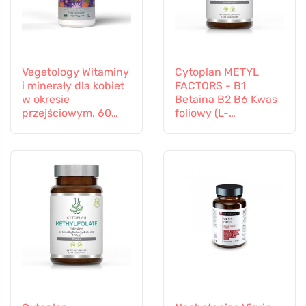
Vegetology Witaminy
Cytoplan METYL
i minerały dla kobiet
FACTORS - B1
w okresie
Betaina B2 B6 Kwas
przejściowym, 60
foliowy (L-
kapsułek
Methylfolate)
Witamina B12 i Cynk,
60 kapsułek