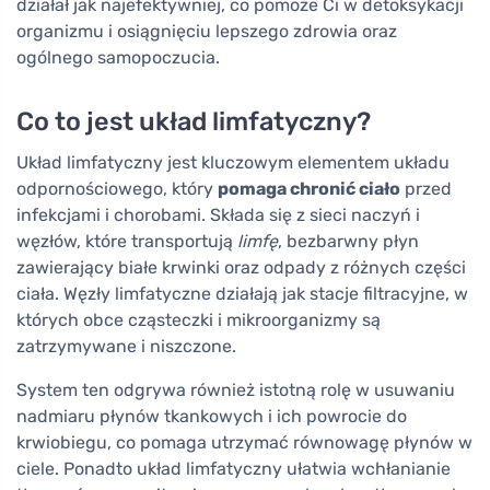
działał jak najefektywniej, co pomoże Ci w detoksykacji
organizmu i osiągnięciu lepszego zdrowia oraz
ogólnego samopoczucia.
Co to jest układ limfatyczny?
Układ limfatyczny jest kluczowym elementem układu
odpornościowego, który
pomaga chronić ciało
przed
infekcjami i chorobami. Składa się z sieci naczyń i
węzłów, które transportują
limfę
, bezbarwny płyn
zawierający białe krwinki oraz odpady z różnych części
ciała. Węzły limfatyczne działają jak stacje filtracyjne, w
których obce cząsteczki i mikroorganizmy są
zatrzymywane i niszczone.
System ten odgrywa również istotną rolę w usuwaniu
nadmiaru płynów tkankowych i ich powrocie do
krwiobiegu, co pomaga utrzymać równowagę płynów w
ciele. Ponadto układ limfatyczny ułatwia wchłanianie