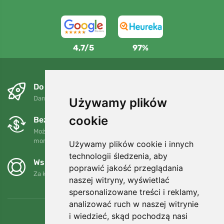
4,7/5
97%
Do następnego dnia i bezpłatnie
Darmowa wysyłka dla zamówień powyżej 250 PLN
Używamy plików
cookie
Bezpłatne wymiany i zwroty
Możesz zwrócić lub wymienić swoje zamówienie w dowolnym
momencie w ciągu 90 dni.
Używamy plików cookie i innych
technologii śledzenia, aby
Wspieramy Trees.org
poprawić jakość przeglądania
Za każde zamówienie sadzimy drzewo! Czytaj więcej
O nas
.
naszej witryny, wyświetlać
spersonalizowane treści i reklamy,
analizować ruch w naszej witrynie
i wiedzieć, skąd pochodzą nasi