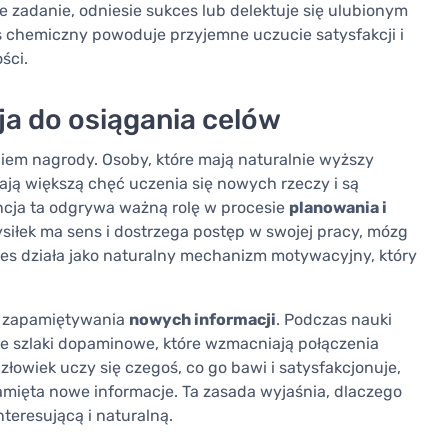
 zadanie, odniesie sukces lub delektuje się ulubionym
 chemiczny powoduje przyjemne uczucie satysfakcji i
ści.
a do osiągania celów
iem nagrody. Osoby, które mają naturalnie wyższy
ją większą chęć uczenia się nowych rzeczy i są
ancja ta odgrywa ważną rolę w procesie
planowania i
wysiłek ma sens i dostrzega postęp w swojej pracy, mózg
es działa jako naturalny mechanizm motywacyjny, który
 i zapamiętywania
nowych informacji
. Podczas nauki
 szlaki dopaminowe, które wzmacniają połączenia
łowiek uczy się czegoś, co go bawi i satysfakcjonuje,
amięta nowe informacje. Ta zasada wyjaśnia, dlaczego
teresującą i naturalną.