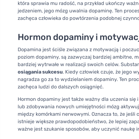
która sprawia mu radość, na przykład ukończy ważne
jedzeniem, jego mózg uwalnia dopaminę. Ten proces
zachęca człowieka do powtórzenia podobnej czynno
Hormon dopaminy i motywacj
Dopamina jest ściśle związana z motywacją i poczuc
poziom dopaminy, są zazwyczaj bardziej ambitne, ma
bardziej wytrwałe w realizacji swoich celów. Subst
osiągania sukcesu
. Kiedy człowiek czuje, że jego 
nagradza go za to wydzielaniem dopaminy. Ten proc
zachęca ludzi do dalszych osiągnięć.
Hormon dopaminy jest także ważny dla uczenia się
lub zdobywania nowych umiejętności mózg aktywuje
między komórkami nerwowymi. Oznacza to, że jeśli cz
istnieje większe prawdopodobieństwo, że lepiej zap
ważne jest szukanie sposobów, aby uczynić naukę in