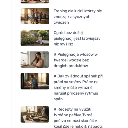
Trening dla ludzi, którzy nie
znoszą klasycznych
ćwiczeń
Ogród bez dużej
pielęgnacji jest łatwiejszy
niż myślisz
# Pielęgnacja włosów w
twardej wodzie bez
drogich produktów
# Jak zvládnout spánek při
práci na směny Práce na
směny může výrazně
narušit přirozený rytmus
spán
# Recepty na využití
tvrdého pečiva Tvrdé
pečivo nemusí skončit v
koši! Zde je několik nápadů,