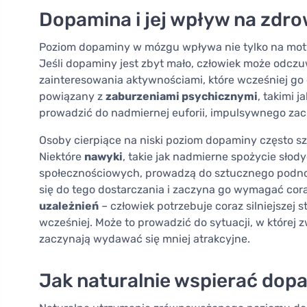
Dopamina i jej wpływ na zdr
Poziom dopaminy w mózgu wpływa nie tylko na moty
Jeśli dopaminy jest zbyt mało, człowiek może odcz
zainteresowania aktywnościami, które wcześniej go c
powiązany z
zaburzeniami psychicznymi
, takimi j
prowadzić do nadmiernej euforii, impulsywnego zach
Osoby cierpiące na niski poziom dopaminy często s
Niektóre
nawyki
, takie jak nadmierne spożycie słod
społecznościowych, prowadzą do sztucznego podn
się do tego dostarczania i zaczyna go wymagać cor
uzależnień
– człowiek potrzebuje coraz silniejszej 
wcześniej. Może to prowadzić do sytuacji, w której 
zaczynają wydawać się mniej atrakcyjne.
Jak naturalnie wspierać dop