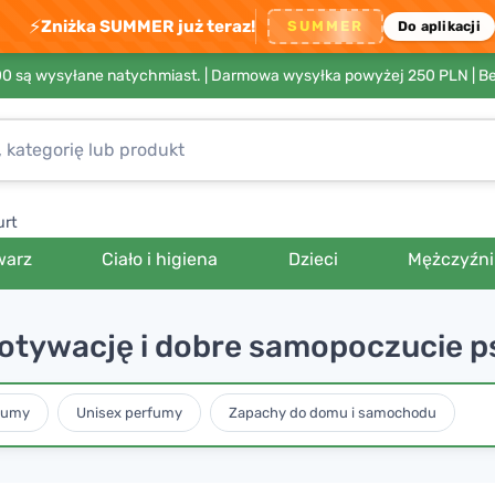
⚡
Zniżka SUMMER już teraz!
SUMMER
Do aplikacji
00 są wysyłane natychmiast. |
Darmowa wysyłka powyżej 250 PLN
| B
urt
warz
Ciało i higiena
Dzieci
Mężczyźni
tywację i dobre samopoczucie p
fumy
Unisex perfumy
Zapachy do domu i samochodu