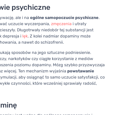
owie psychiczne
wację, ale i na
ogólne samopoczucie psychiczne
.
uwać uczucie wyczerpania,
zmęczenia
i utraty
ieszyły. Długotrwały niedobór tej substancji jest
ak depresja i
lęk
. Z kolei nadmiar dopaminy może
owania, a nawet do schizofrenii.
zukają sposobów na jego sztuczne podniesienie.
yczy, narkotyków czy ciągłe korzystanie z mediów
oszenia poziomu dopaminy. Mózg szybko przyzwyczaja
az więcej. Ten mechanizm wyjaśnia
powstawanie
stymulacji, aby osiągnąć to samo uczucie satysfakcji, co
zwykłe czynności, które wcześniej sprawiały radość,
aminę