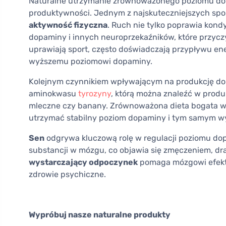
Naturalne utrzymanie zrównoważonego poziomu dop
produktywności. Jednym z najskuteczniejszych spos
aktywność fizyczna
. Ruch nie tylko poprawia kond
dopaminy i innych neuroprzekaźników, które przyczyn
uprawiają sport, często doświadczają przypływu ener
wyższemu poziomowi dopaminy.
Kolejnym czynnikiem wpływającym na produkcję do
aminokwasu
tyrozyny
, którą można znaleźć w produ
mleczne czy banany. Zrównoważona dieta bogata 
utrzymać stabilny poziom dopaminy i tym samym wy
Sen
odgrywa kluczową rolę w regulacji poziomu do
substancji w mózgu, co objawia się zmęczeniem, dr
wystarczający odpoczynek
pomaga mózgowi efekt
zdrowie psychiczne.
Wypróbuj nasze naturalne produkty