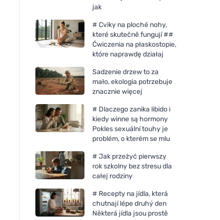
jak
# Cviky na ploché nohy,
které skutečně fungují ##
Ćwiczenia na płaskostopie,
które naprawdę działaj
Sadzenie drzew to za
mało, ekologia potrzebuje
znacznie więcej
# Dlaczego zanika libido i
kiedy winne są hormony
Pokles sexuální touhy je
problém, o kterém se mlu
# Jak przeżyć pierwszy
rok szkolny bez stresu dla
całej rodziny
# Recepty na jídla, která
chutnají lépe druhý den
Některá jídla jsou prostě