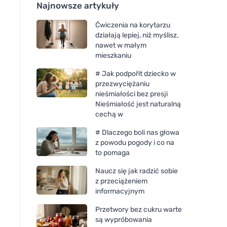
Najnowsze artykuły
Ćwiczenia na korytarzu
działają lepiej, niż myślisz,
nawet w małym
mieszkaniu
# Jak podpořit dziecko w
przezwyciężaniu
nieśmiałości bez presji
Nieśmiałość jest naturalną
cechą w
# Dlaczego boli nas głowa
z powodu pogody i co na
to pomaga
Naucz się jak radzić sobie
z przeciążeniem
informacyjnym
Przetwory bez cukru warte
są wypróbowania