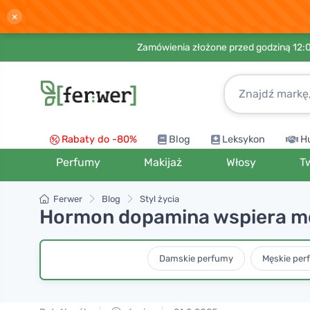
×
Zamówienia złożone przed godziną 12:
Rabaty do -80%
Blog
Leksykon
H
Perfumy
Makijaż
Włosy
T
Ferwer
Blog
Styl życia
Hormon dopamina wspiera mo
Damskie perfumy
Męskie per