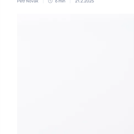
Petr Novák
6 min
21.2.2025