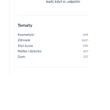
lepší, když si „odpočin
Tematy
Kosmetyki
268
Zdrowie
2601
Styl życia
240
Matka i dziecko
207
Dom
337