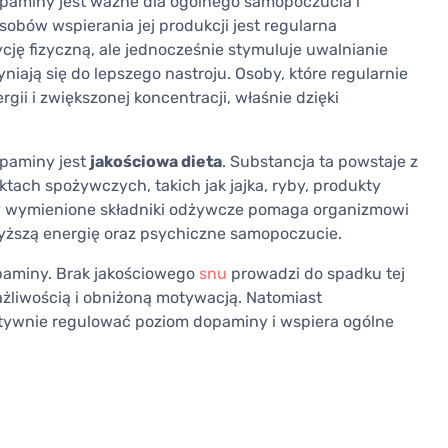
aminy jest ważne dla ogólnego samopoczucia i
obów wspierania jej produkcji jest regularna
ycję fizyczną, ale jednocześnie stymuluje uwalnianie
iają się do lepszego nastroju. Osoby, które regularnie
gii i zwiększonej koncentracji, właśnie dzięki
paminy jest
jakościowa dieta
. Substancja ta powstaje z
ktach spożywczych, takich jak jajka, ryby, produkty
w wymienione składniki odżywcze pomaga organizmowi
ższą energię oraz psychiczne samopoczucie.
paminy. Brak jakościowego
snu
prowadzi do spadku tej
ażliwością i obniżoną motywacją. Natomiast
ywnie regulować poziom dopaminy i wspiera ogólne