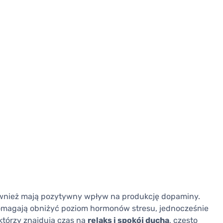
wnież mają pozytywny wpływ na produkcję dopaminy.
omagają obniżyć poziom hormonów stresu, jednocześnie
którzy znajdują czas na
relaks i spokój ducha
, często