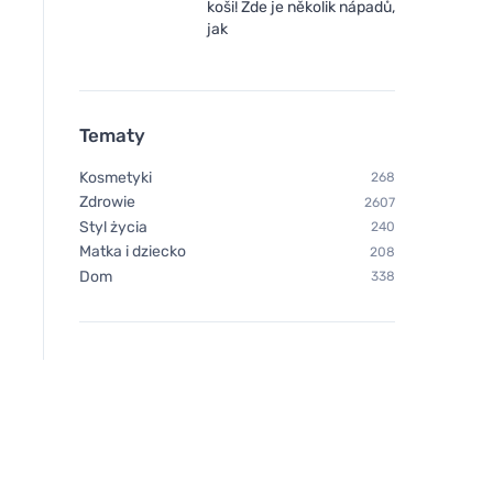
koši! Zde je několik nápadů,
jak
Tematy
Kosmetyki
268
Zdrowie
2607
Styl życia
240
Matka i dziecko
208
Dom
338