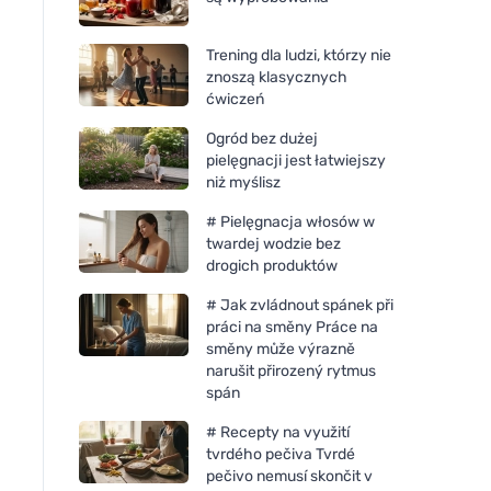
Trening dla ludzi, którzy nie
znoszą klasycznych
ćwiczeń
Ogród bez dużej
pielęgnacji jest łatwiejszy
niż myślisz
# Pielęgnacja włosów w
twardej wodzie bez
drogich produktów
# Jak zvládnout spánek při
práci na směny Práce na
směny může výrazně
narušit přirozený rytmus
spán
# Recepty na využití
tvrdého pečiva Tvrdé
pečivo nemusí skončit v