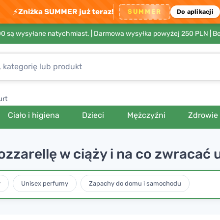
⚡
Zniżka SUMMER już teraz!
SUMMER
Do aplikacji
00 są wysyłane natychmiast. |
Darmowa wysyłka powyżej 250 PLN
| B
urt
Ciało i higiena
Dzieci
Mężczyźni
Zdrowie
zzarellę w ciąży i na co zwracać
y
Unisex perfumy
Zapachy do domu i samochodu