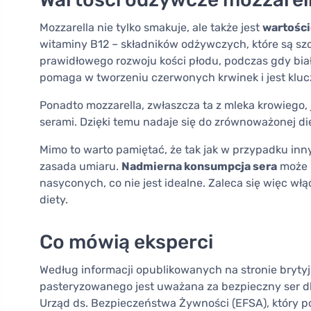
Mozzarella nie tylko smakuje, ale także jest
wartośc
witaminy B12 – składników odżywczych, które są sz
prawidłowego rozwoju kości płodu, podczas gdy biał
pomaga w tworzeniu czerwonych krwinek i jest klu
Ponadto mozzarella, zwłaszcza ta z mleka krowiego,
serami. Dzięki temu nadaje się do zrównoważonej die
Mimo to warto pamiętać, że tak jak w przypadku in
zasada umiaru.
Nadmierna konsumpcja sera
może 
nasyconych, co nie jest idealne. Zaleca się więc wł
diety.
Co mówią eksperci
Według informacji opublikowanych na stronie brytyj
pasteryzowanego jest uważana za bezpieczny ser dla
Urząd ds. Bezpieczeństwa Żywności (EFSA), który p