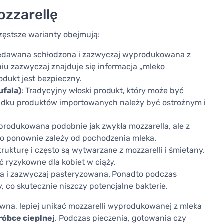
ozzarellę
częstsze warianty obejmują:
zedawana schłodzona i zazwyczaj wyprodukowana z
u zazwyczaj znajduje się informacja „mleko
odukt jest bezpieczny.
ufala)
: Tradycyjny włoski produkt, który może być
adku produktów importowanych należy być ostrożnym i
produkowana podobnie jak zwykła mozzarella, ale z
 ponownie zależy od pochodzenia mleka.
rukturę i często są wytwarzane z mozzarelli i śmietany.
ć ryzykowne dla kobiet w ciąży.
a i zazwyczaj pasteryzowana. Ponadto podczas
, co skutecznie niszczy potencjalne bakterie.
pewna, lepiej unikać mozzarelli wyprodukowanej z mleka
róbce cieplnej
. Podczas pieczenia, gotowania czy