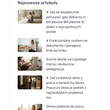
Najnowsze artykuły
# Jak se bezpiecznie
poruszać, gdy dokucza ci
ból pleców Ból pleców to
jeden z najczęstszych
proble
# Funkcjonalny system na
dokumenty i paragony
krok po kroku
Suche dłonie od częstego
mycia i skuteczna
pielęgnacja
# Jak zvládnout stres z
práce a nenést ho domů
Pracovní stres je jedním z
nejčastějších problémů
mo
Zimne jedzenie do pracy