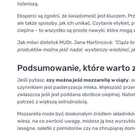
listeriozą.
Eksperci są zgodni, że świadomość jest kluczem. Pr
ale także sposoby, jak ich unikać. Czytanie etykiet
cieplna – to wszystko są proste nawyki, które mogą
Jak mówi dietetyk MUDr. Jana Martincová:
"Ciąża to
produktów można jeść nadal, wystarczy wiedzieć, jak 
Podsumowanie, które warto 
Jeśli pytasz,
czy można jeść mozzarellę w ciąży
, 
czynnikiem jest pasteryzacja mleka. Większość prze
zwłaszcza jeśli jest poddana obróbce cieplnej. Nato
patrzeć z większą ostrożnością.
Mozzarella może być doskonałym źródłem składnikó
wiesz, na co zwrócić uwagę, możesz ją bez wyrzutó
lasagne, sałatki z pomidorów czy na chrupiącej dom