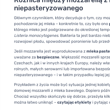
niepasteryzowanego
Głównym czynnikiem, który decyduje o tym, czy mozza
pochodzenie jej mleka – konkretnie to, czy było ono
którego mleko jest podgrzewane do określonej temper
Listeria monocytogenes
. Bakteria ta jest bardzo ni
rozwojowi płodu, spowodować poronienie lub prze
Jeśli mozzarella jest wyprodukowana z
mleka past
uważane za
bezpieczne
. Większość mozzarelli sp
Czechach, jak i w innych krajach Europy, należy właś
rolnych, małych serowarni lub importowana bezpo
niepasteryzowanego – i w takim przypadku lepiej jej
Przykładem z życia może być sytuacja jednej kobie
domowej mozzarelli z mleka bawolego. Dopiero późnie
Chociaż wszystko skończyło się dobrze, przeżyła kil
można łatwo uniknąć –
czytając etykiety
i pytając