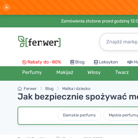
×
Zamówienia złożone przed godziną 12:
Rabaty do -80%
Blog
Leksykon
H
Perfumy
Makijaż
Włosy
Twarz
Ferwer
Blog
Matka i dziecko
Jak bezpiecznie spożywać mo
Damskie perfumy
Męskie perfum