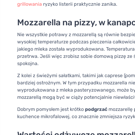
grillowania
ryzyko listerii praktycznie zanika.
Mozzarella na pizzy, w kanap
Nie wszystkie potrawy z mozzarellą są równie bezpi
wysokiej temperaturze podczas pieczenia całkowicie
jakiego mleka została wyprodukowana. Temperatura w 
przetrwa. Jeśli więc zrobisz sobie domową pizzę ze 
spokojna.
Z kolei z świeżymi sałatkami, takimi jak caprese (pomi
bardziej ostrożnym. W tym przypadku mozzarella nie 
wyprodukowana z mleka pasteryzowanego, może być
mozzarellą mogą być w ciąży potencjalnie niewłaści
Dobrym pomysłem jest krótko
podgrzać
mozzarellę 
kuchence mikrofalowej, co znacznie zmniejsza ryzyk
Wartości odżywcze mozzarelli