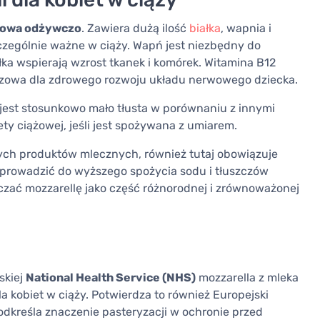
iowa odżywczo
. Zawiera dużą ilość
białka
, wapnia i
czególnie ważne w ciąży. Wapń jest niezbędny do
ka wspierają wzrost tkanek i komórek. Witamina B12
czowa dla zdrowego rozwoju układu nerwowego dziecka.
 jest stosunkowo mało tłusta w porównaniu z innymi
ty ciążowej, jeśli jest spożywana z umiarem.
nych produktów mlecznych, również tutaj obowiązuje
prowadzić do wyższego spożycia sodu i tłuszczów
ączać mozzarellę jako część różnorodnej i zrównoważonej
skiej
National Health Service (NHS)
mozzarella z mleka
 kobiet w ciąży. Potwierdza to również Europejski
odkreśla znaczenie pasteryzacji w ochronie przed