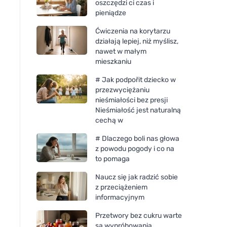
oszczędzi ci czas i
pieniądze
Ćwiczenia na korytarzu
działają lepiej, niż myślisz,
nawet w małym
mieszkaniu
# Jak podpořit dziecko w
przezwyciężaniu
nieśmiałości bez presji
Nieśmiałość jest naturalną
cechą w
# Dlaczego boli nas głowa
z powodu pogody i co na
to pomaga
Naucz się jak radzić sobie
z przeciążeniem
informacyjnym
Przetwory bez cukru warte
są wypróbowania