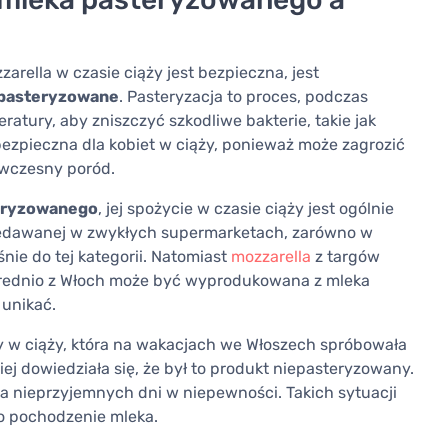
rella w czasie ciąży jest bezpieczna, jest
pasteryzowane
. Pasteryzacja to proces, podczas
atury, aby zniszczyć szkodliwe bakterie, takie jak
ebezpieczna dla kobiet w ciąży, ponieważ może zagrozić
dwczesny poród.
eryzowanego
, jej spożycie w czasie ciąży jest ogólnie
rzedawanej w zwykłych supermarketach, zarówno w
nie do tej kategorii. Natomiast
mozzarella
z targów
średnio z Włoch może być wyprodukowana z mleka
 unikać.
ty w ciąży, która na wakacjach we Włoszech spróbowała
j dowiedziała się, że był to produkt niepasteryzowany.
ka nieprzyjemnych dni w niepewności. Takich sytuacji
 o pochodzenie mleka.