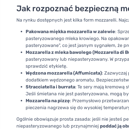
Jak rozpoznać bezpieczną m
Na rynku dostępnych jest kilka form mozzarelli. Naj
Pakowana miękka mozzarella w zalewie
: Spr
pasteryzowanego mleka krowiego. Na opakowani
pasteryzowane", co jest jasnym sygnałem, że pr
Mozzarella z mleka bawolego (Mozzarella di B
pasteryzowany lub niepasteryzowany. W przyp
sprawdzić etykietę.
Wędzona mozzarella (Affumicata)
: Zazwyczaj 
dodatkiem wędzonego aromatu. Bezpieczeństwo
Stracciatella i burrata
: Te sery mają kremową st
Jeśli śmietana nie jest pasteryzowana, mogą by
Mozzarella na pizzę
: Przemysłowo przetwarzan
pieczenia nagrzewa się do wysokiej temperatury
Ogólnie obowiązuje prosta zasada: jeśli nie jesteś 
niepasteryzowanego lub przynajmniej
poddać ją ob