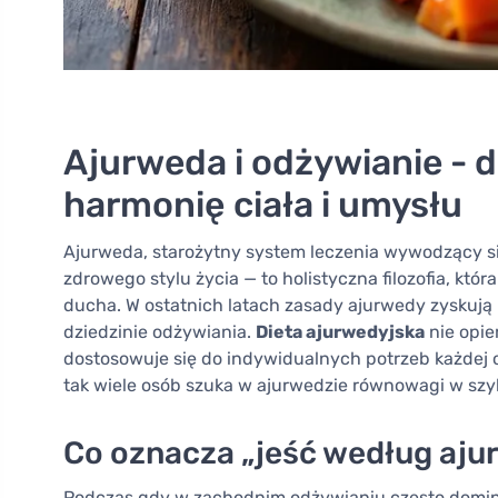
Ajurweda i odżywianie - 
harmonię ciała i umysłu
Ajurweda, starożytny system leczenia wywodzący się 
zdrowego stylu życia — to holistyczna filozofia, któr
ducha. W ostatnich latach zasady ajurwedy zyskują
dziedzinie odżywiania.
Dieta ajurwedyjska
nie opier
dostosowuje się do indywidualnych potrzeb każdej os
tak wiele osób szuka w ajurwedzie równowagi w sz
Co oznacza „jeść według aju
Podczas gdy w zachodnim odżywianiu często dominuj