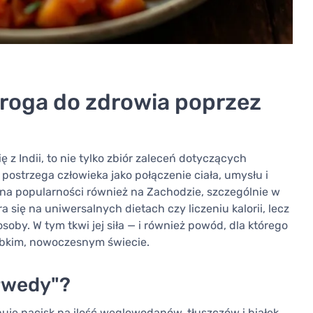
droga do zdrowia poprzez
z Indii, to nie tylko zbiór zaleceń dotyczących
a postrzega człowieka jako połączenie ciała, umysłu i
 na popularności również na Zachodzie, szczególnie w
a się na uniwersalnych dietach czy liczeniu kalorii, lecz
oby. W tym tkwi jej siła — i również powód, dla którego
ybkim, nowoczesnym świecie.
rwedy"?
e nacisk na ilość węglowodanów, tłuszczów i białek,