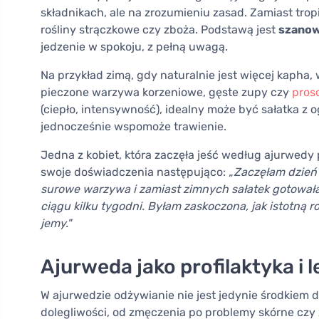
składnikach, ale na zrozumieniu zasad. Zamiast tr
rośliny strączkowe czy zboża. Podstawą jest
szanow
jedzenie w spokoju, z pełną uwagą.
Na przykład zimą, gdy naturalnie jest więcej kapha, w
pieczone warzywa korzeniowe, gęste zupy czy
pros
(ciepło, intensywność), idealny może być sałatka z ogó
jednocześnie wspomoże trawienie.
Jedna z kobiet, która zaczęła jeść według ajurwedy
swoje doświadczenia następująco:
„Zaczęłam dzień 
surowe warzywa i zamiast zimnych sałatek gotował
ciągu kilku tygodni. Byłam zaskoczona, jak istotną rol
jemy."
Ajurweda jako profilaktyka i 
W ajurwedzie odżywianie nie jest jedynie środkiem 
dolegliwości, od zmęczenia po problemy skórne czy