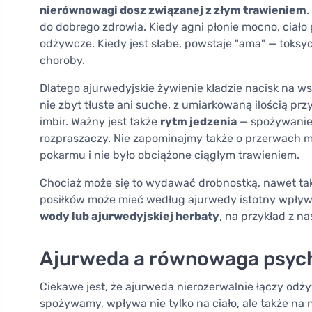
nierównowagi dosz związanej z złym trawieniem
.
do dobrego zdrowia. Kiedy agni płonie mocno, ciało
odżywcze. Kiedy jest słabe, powstaje "ama" — toksyc
choroby.
Dlatego ajurwedyjskie żywienie kładzie nacisk na ws
nie zbyt tłuste ani suche, z umiarkowaną ilością prz
imbir. Ważny jest także
rytm jedzenia
— spożywanie 
rozpraszaczy. Nie zapominajmy także o przerwach mi
pokarmu i nie było obciążone ciągłym trawieniem.
Chociaż może się to wydawać drobnostką, nawet ta
posiłków może mieć według ajurwedy istotny wpływ n
wody lub ajurwedyjskiej herbaty
, na przykład z n
Ajurweda a równowaga psyc
Ciekawe jest, że ajurweda nierozerwalnie łączy odżyw
spożywamy, wpływa nie tylko na ciało, ale także na