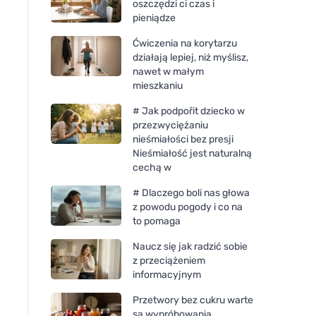
oszczędzi ci czas i
pieniądze
Ćwiczenia na korytarzu
działają lepiej, niż myślisz,
nawet w małym
mieszkaniu
# Jak podpořit dziecko w
przezwyciężaniu
nieśmiałości bez presji
Nieśmiałość jest naturalną
cechą w
# Dlaczego boli nas głowa
z powodu pogody i co na
to pomaga
Naucz się jak radzić sobie
z przeciążeniem
informacyjnym
Przetwory bez cukru warte
są wypróbowania