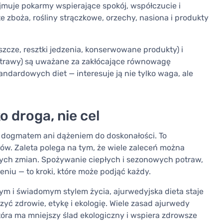
ejmuje pokarmy wspierające spokój, współczucie i
zboża, rośliny strączkowe, orzechy, nasiona i produkty
zcze, resztki jedzenia, konserwowane produkty) i
otrawy) są uważane za zakłócające równowagę
ndardowych diet — interesuje ją nie tylko waga, ale
 droga, nie cel
ą dogmatem ani dążeniem do doskonałości. To
łów. Zaleta polega na tym, że wiele zaleceń można
nych zmian. Spożywanie ciepłych i sezonowych potraw,
niu — to kroki, które może podjąć każdy.
m i świadomym stylem życia, ajurwedyjska dieta staje
yć zdrowie, etykę i ekologię. Wiele zasad ajurwedy
która ma mniejszy ślad ekologiczny i wspiera zdrowsze