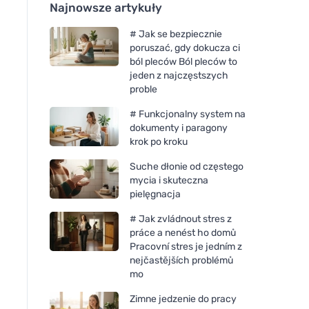
Najnowsze artykuły
# Jak se bezpiecznie
poruszać, gdy dokucza ci
ból pleców Ból pleców to
jeden z najczęstszych
proble
# Funkcjonalny system na
dokumenty i paragony
krok po kroku
Suche dłonie od częstego
mycia i skuteczna
pielęgnacja
# Jak zvládnout stres z
práce a nenést ho domů
Pracovní stres je jedním z
nejčastějších problémů
mo
Zimne jedzenie do pracy