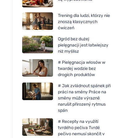
Trening dla ludzi, którzy nie
znoszą klasycznych
ćwiczeń
Ogród bez dużej
pielęgnacji jest łatwiejszy
niż myślisz
# Pielęgnacja włosów w
twardej wodzie bez
drogich produktów
# Jak zvládnout spánek při
práci na směny Práce na
směny může výrazně
narušit přirozený rytmus
spán
# Recepty na využití
tvrdého pečiva Tvrdé
pečivo nemusí skončit v