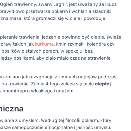
 Ogień trawienny, zwany „agni", jest uważany za klucz
 prawidłowo przetwarza pokarm i wchłania składniki
zna masa, która gromadzi się w ciele i powoduje
pieranie trawienia: jedzenie powinno być ciepłe, świeże,
ypraw takich jak
kurkuma
, kmin rzymski, kolendra czy
posiłków o stałych porach, w spokoju, bez
ędzy posiłkami, aby ciało miało czas na strawienie
ka zmiana jak rezygnacja z zimnych napojów podczas
a trawienie. Zamiast tego zaleca się picie
ciepłej
asionami kopru włoskiego i anyżem.
hiczna
ianie z umysłem. Według tej filozofii pokarm, który
 nasze samopoczucie emocjonalne i jasność umysłu.