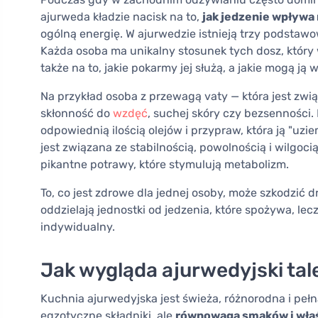
ajurweda kładzie nacisk na to,
jak jedzenie wpływa
ogólną energię. W ajurwedzie istnieją trzy podstawo
Każda osoba ma unikalny stosunek tych dosz, który w
także na to, jakie pokarmy jej służą, a jakie mogą j
Na przykład osoba z przewagą vaty — która jest zwi
skłonność do
wzdęć
, suchej skóry czy bezsenności. 
odpowiednią ilością olejów i przypraw, która ją "uzi
jest związana ze stabilnością, powolnością i wilgocią
pikantne potrawy, które stymulują metabolizm.
To, co jest zdrowe dla jednej osoby, może szkodzić d
oddzielają jednostki od jedzenia, które spożywa, lec
indywidualny.
Jak wygląda ajurwedyjski tal
Kuchnia ajurwedyjska jest świeża, różnorodna i peł
egzotyczne składniki, ale
równowaga smaków i wła