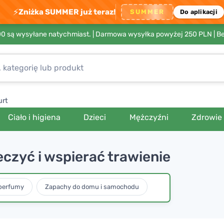
⚡
Zniżka SUMMER już teraz!
SUMMER
Do aplikacji
00 są wysyłane natychmiast. |
Darmowa wysyłka powyżej 250 PLN
| B
urt
Ciało i higiena
Dzieci
Mężczyźni
Zdrowie
czyć i wspierać trawienie
perfumy
Zapachy do domu i samochodu