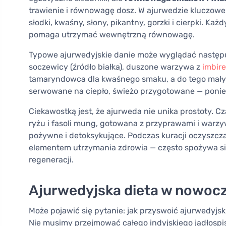
trawienie i równowagę dosz. W ajurwedzie kluczowe 
słodki, kwaśny, słony, pikantny, gorzki i cierpki. K
pomaga utrzymać wewnętrzną równowagę.
Typowe ajurwedyjskie danie może wyglądać następu
soczewicy (źródło białka), duszone warzywa z
imbir
tamaryndowca dla kwaśnego smaku, a do tego mały
serwowane na ciepło, świeżo przygotowane — ponie
Ciekawostką jest, że ajurweda nie unika prostoty.
ryżu i fasoli mung, gotowana z przyprawami i warzy
pożywne i detoksykujące. Podczas kuracji oczyszc
elementem utrzymania zdrowia — często spożywa się 
regeneracji.
Ajurwedyjska dieta w nowoc
Może pojawić się pytanie: jak przyswoić ajurwedyj
Nie musimy przejmować całego indyjskiego jadłospi