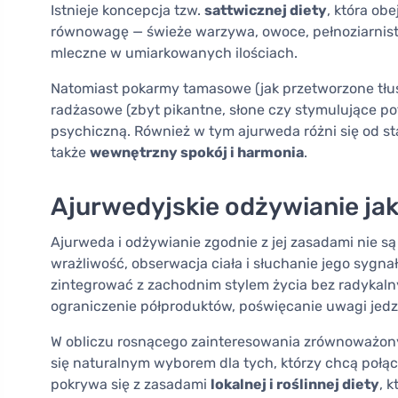
Istnieje koncepcja tzw.
sattwicznej diety
, która ob
równowagę — świeże warzywa, owoce, pełnoziarniste 
mleczne w umiarkowanych ilościach.
Natomiast pokarmy tamasowe (jak przetworzone tłus
radżasowe (zbyt pikantne, słone czy stymulujące p
psychiczną. Również w tym ajurweda różni się od sta
także
wewnętrzny spokój i harmonia
.
Ajurwedyjskie odżywianie jako
Ajurweda i odżywianie zgodnie z jej zasadami nie s
wrażliwość, obserwacja ciała i słuchanie jego sygna
zintegrować z zachodnim stylem życia bez radykal
ograniczenie półproduktów, poświęcanie uwagi jedze
W obliczu rosnącego zainteresowania zrównoważony
się naturalnym wyborem dla tych, którzy chcą połącz
pokrywa się z zasadami
lokalnej i roślinnej diety
, 