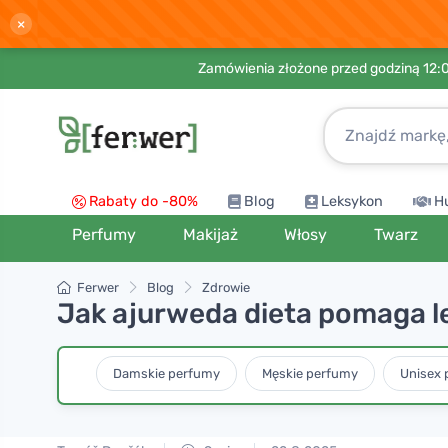
×
Zamówienia złożone przed godziną 12:
Rabaty do -80%
Blog
Leksykon
H
Perfumy
Makijaż
Włosy
Twarz
Ferwer
Blog
Zdrowie
Jak ajurweda dieta pomaga le
Damskie perfumy
Męskie perfumy
Unisex 