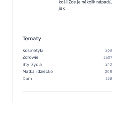
koši! Zde je několik nápadů,
jak
Tematy
Kosmetyki
268
Zdrowie
2607
Styl życia
240
Matka i dziecko
208
Dom
338