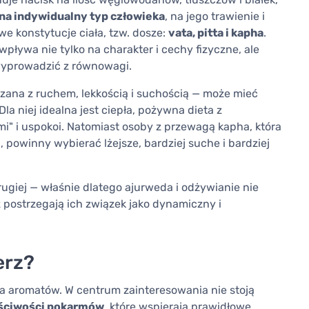
 na indywidualny typ człowieka
, na jego trawienie i
we konstytucje ciała, tzw. dosze:
vata, pitta i kapha
.
pływa nie tylko na charakter i cechy fizyczne, ale
ą wyprowadzić z równowagi.
ązana z ruchem, lekkością i suchością — może mieć
Dla niej idealna jest ciepła, pożywna dieta z
emi" i uspokoi. Natomiast osoby z przewagą kapha, która
, powinny wybierać lżejsze, bardziej suche i bardziej
rugiej — właśnie dlatego ajurweda i odżywianie nie
z postrzegają ich związek jako dynamiczny i
erz?
na aromatów. W centrum zainteresowania nie stoją
ściwości pokarmów
, które wspierają prawidłowe