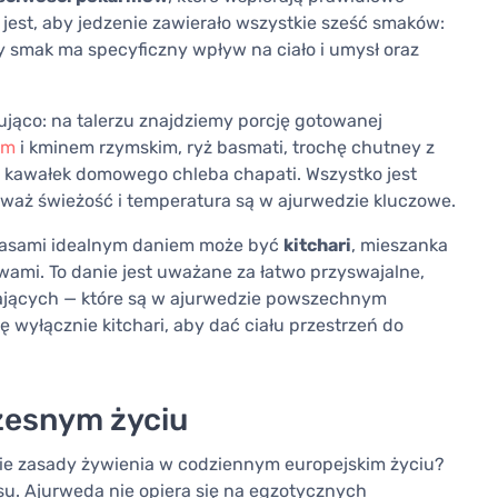
jest, aby jedzenie zawierało wszystkie sześć smaków:
ażdy smak ma specyficzny wpływ na ciało i umysł oraz
jąco: na talerzu znajdziemy porcję gotowanej
em
i kminem rzymskim, ryż basmati, trochę chutney z
 kawałek domowego chleba chapati. Wszystko jest
waż świeżość i temperatura są w ajurwedzie kluczowe.
 Czasami idealnym daniem może być
kitchari
, mieszanka
wami. To danie jest uważane za łatwo przyswajalne,
zających — które są w ajurwedzie powszechnym
wyłącznie kitchari, aby dać ciału przestrzeń do
zesnym życiu
skie zasady żywienia w codziennym europejskim życiu?
su. Ajurweda nie opiera się na egzotycznych