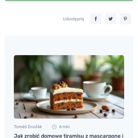
Udostępnij
Tomáš Dvořák
6 min
Jan S
e
Jak zrobić domowe tiramisu z mascarpone i
Spra