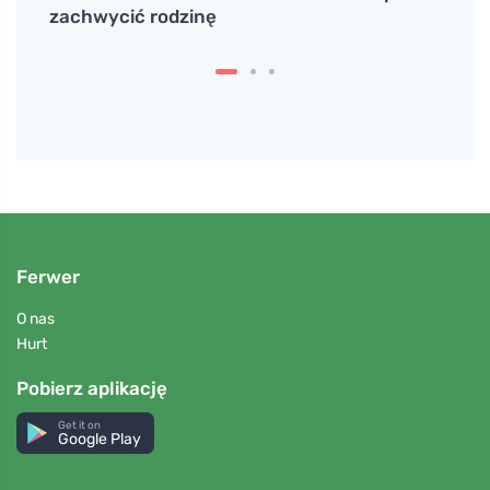
zachwycić rodzinę
silne
Ferwer
O nas
Hurt
Pobierz aplikację
Get it on
Google Play