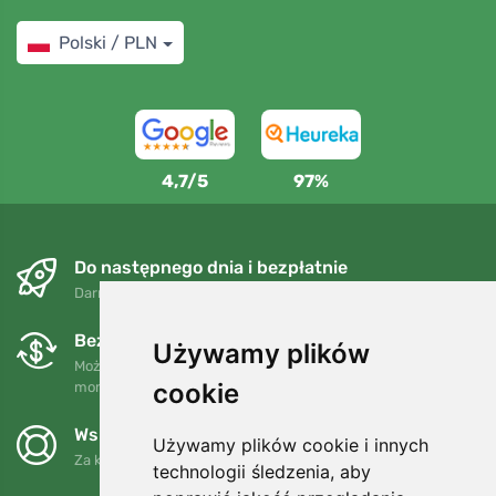
Polski / PLN
4,7/5
97%
Do następnego dnia i bezpłatnie
Darmowa wysyłka dla zamówień powyżej 250 PLN
Bezpłatne wymiany i zwroty
Używamy plików
Możesz zwrócić lub wymienić swoje zamówienie w dowolnym
cookie
momencie w ciągu 90 dni.
Wspieramy Trees.org
Używamy plików cookie i innych
Za każde zamówienie sadzimy drzewo! Czytaj więcej
O nas
.
technologii śledzenia, aby