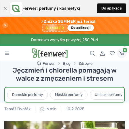
×
Ferwer: perfumy i kosmetyki
Do aplikacji
⚡
Zniżka SUMMER już teraz!
×
SUMMER
Do aplikacji
Darmowa wysyłka powyżej 250 PLN
0
Ferwer
Blog
Zdrowie
Jęczmień i chlorella pomagają w
walce z zmęczeniem i stresem
Damskie perfumy
Męskie perfumy
Unisex perfumy
Tomáš Dvořák
6 min
10.2.2025