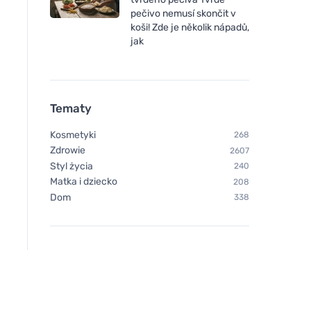
pečivo nemusí skončit v
koši! Zde je několik nápadů,
jak
Tematy
Kosmetyki
268
Zdrowie
2607
Styl życia
240
Matka i dziecko
208
Dom
338