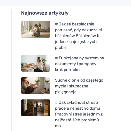
Najnowsze artykuły
# Jak se bezpiecznie
poruszać, gdy dokucza ci
ból pleców Ból pleców to
jeden z najczęstszych
proble
# Funkcjonalny system na
dokumenty i paragony
krok po kroku
Suche dłonie od częstego
mycia i skuteczna
pielęgnacja
# Jak zvládnout stres z
práce a nenést ho domů
Pracovní stres je jedním z
nejčastějších problémů
mo