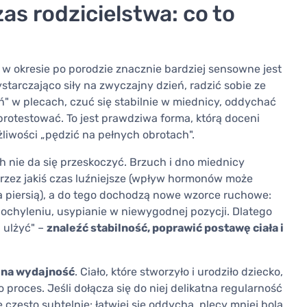
as rodzicielstwa: co to
k w okresie po porodzie znacznie bardziej sensowne jest
ystarczająco siły na zwyczajny dzień, radzić sobie ze
" w plecach, czuć się stabilnie w miednicy, oddychać
protestować. To jest prawdziwa forma, którą doceni
liwości „pędzić na pełnych obrotach".
h nie da się przeskoczyć. Brzuch i dno miednicy
rzez jakiś czas luźniejsze (wpływ hormonów może
a piersią), a do tego dochodzą nowe wzorce ruchowe:
pochyleniu, usypianie w niewygodnej pozycji. Dlatego
 ulżyć" –
znaleźć stabilność, poprawić postawę ciała i
i na wydajność
. Ciało, które stworzyło i urodziło dziecko,
o proces. Jeśli dołącza się do niej delikatna regularność
ę często subtelnie: łatwiej się oddycha, plecy mniej bolą,