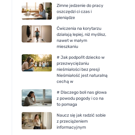
Zimne jedzenie do pracy
oszczędzi ci czas i
pieniądze
Ćwiczenia na korytarzu
działają lepiej, niż myślisz,
nawet w małym
mieszkaniu
# Jak podpořit dziecko w
przezwyciężaniu
nieśmiałości bez presji
Nieśmiałość jest naturalną
cechą w
# Dlaczego boli nas głowa
z powodu pogody i co na
to pomaga
Naucz się jak radzić sobie
z przeciążeniem
informacyjnym