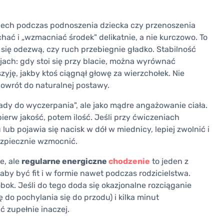
ech podczas podnoszenia dziecka czy przenoszenia
ć i „wzmacniać środek" delikatnie, a nie kurczowo. To
y się odezwą, czy ruch przebiegnie gładko. Stabilność
ach: gdy stoi się przy blacie, można wyrównać
zyję, jakby ktoś ciągnął głowę za wierzchołek. Nie
powrót do naturalnej postawy.
iady do wyczerpania", ale jako mądre angażowanie ciała.
ierw jakość, potem ilość. Jeśli przy ćwiczeniach
lub pojawia się nacisk w dół w miednicy, lepiej zwolnić i
bezpiecznie wzmocnić.
e, ale
regularne energiczne
chodzenie
to jeden z
aby być fit i w formie nawet podczas rodzicielstwa.
ok. Jeśli do tego doda się okazjonalne rozciąganie
 do pochylania się do przodu) i kilka minut
 zupełnie inaczej.