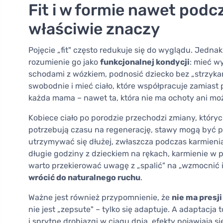
Fit i w formie nawet podcz
właściwie znaczy
Pojęcie „fit" często redukuje się do wyglądu. Jedna
rozumienie go jako
funkcjonalnej kondycji
: mieć w
schodami z wózkiem, podnosić dziecko bez „strzykań
swobodnie i mieć ciało, które współpracuje zamiast 
każda mama – nawet ta, która nie ma ochoty ani moż
Kobiece ciało po porodzie przechodzi zmiany, któryc
potrzebują czasu na regenerację, stawy mogą być p
utrzymywać się dłużej, zwłaszcza podczas karmieni
długie godziny z dzieckiem na rękach, karmienie w 
warto przekierować uwagę z „spalić" na „wzmocnić i
wrócić do naturalnego ruchu
.
Ważne jest również przypomnienie, że
nie ma presj
nie jest „zepsute" – tylko się adaptuje. A adaptacja t
i sprytne drobiazgi w ciągu dnia, efekty pojawiają si