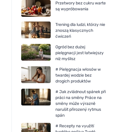
Przetwory bez cukru warte
są wypróbowania
Trening dla ludzi, którzy nie
znoszą klasycznych
ćwiczeń
Ogród bez dużej
pielęgnacji jest łatwiejszy
niż myślisz
# Pielęgnacja włosów w
twardej wodzie bez
drogich produktów
Bombus Raw protein Cocoa
Bombus Raw protei
# Jak zvládnout spánek při
beans 50g
butter 50g
práci na směny Práce na
směny může výrazně
narušit přirozený rytmus
spán
# Recepty na využití
tvrdého pečiva Tvrdé