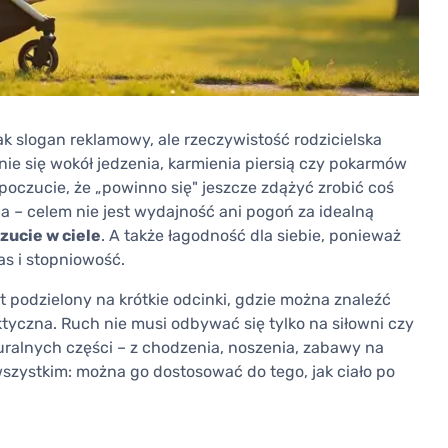
k slogan reklamowy, ale rzeczywistość rodzicielska
nie się wokół jedzenia, karmienia piersią czy pokarmów
poczucie, że „powinno się" jeszcze zdążyć zrobić coś
na – celem nie jest wydajność ani pogoń za idealną
zucie w ciele
. A także łagodność dla siebie, ponieważ
as i stopniowość.
t podzielony na krótkie odcinki, gdzie można znaleźć
yczna. Ruch nie musi odbywać się tylko na siłowni czy
turalnych części – z chodzenia, noszenia, zabawy na
wszystkim: można go dostosować do tego, jak ciało po