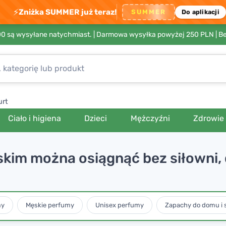
⚡
Zniżka SUMMER już teraz!
SUMMER
Do aplikacji
00 są wysyłane natychmiast. |
Darmowa wysyłka powyżej 250 PLN
| B
urt
Ciało i higiena
Dzieci
Mężczyźni
Zdrowie
skim można osiągnąć bez siłowni,
my
Męskie perfumy
Unisex perfumy
Zapachy do domu i