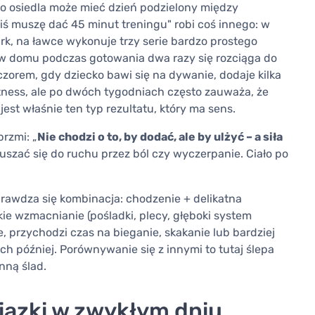
o osiedla może mieć dzień podzielony między
ziś muszę dać 45 minut treningu" robi coś innego: w
rk, na ławce wykonuje trzy serie bardzo prostego
), w domu podczas gotowania dwa razy się rozciąga do
eczorem, gdy dziecko bawi się na dywanie, dodaje kilka
fitness, ale po dwóch tygodniach często zauważa, że
o jest właśnie ten typ rezultatu, który ma sens.
brzmi: „
Nie chodzi o to, by dodać, ale by ulżyć – a siła
uszać się do ruchu przez ból czy wyczerpanie. Ciało po
prawdza się kombinacja: chodzenie + delikatna
kkie wzmacnianie (pośladki, plecy, głęboki system
ie, przychodzi czas na bieganie, skakanie lub bardziej
ch później. Porównywanie się z innymi to tutaj ślepa
nną ślad.
iązki w zwykłym dniu