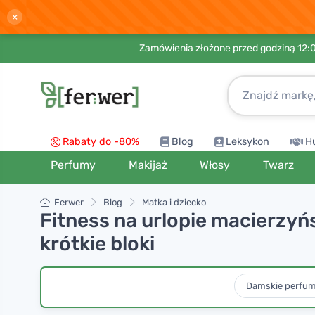
×
Zamówienia złożone przed godziną 12:
Rabaty do -80%
Blog
Leksykon
H
Perfumy
Makijaż
Włosy
Twarz
Ferwer
Blog
Matka i dziecko
Fitness na urlopie macierzyń
krótkie bloki
Damskie perfu