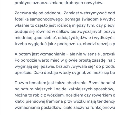
praktyce oznacza zmianę drobnych nawyków.
Zaczyna się od oddechu. Zamiast wstrzymywać odd
fotelika samochodowego, pomaga świadomie wydycha
właśnie to często jest różnicą między tym, czy plec
buduje się również w całkowicie zwyczajnych pozycj
miednicę „pod siebie", odciążyć lędźwie i wydłużyć s
trzeba wyglądać jak z podręcznika, chodzi raczej o 
A potem jest wzmacnianie – ale nie w sensie „przys
Po porodzie warto mieć w głowie prostą zasadę: najp
wyginają się lędźwie, brzuch „wywala się" do przodu 
uprościć. Ciało dostaje wtedy sygnał, że może się 
Dużym tematem jest także chodzenie. Brzmi banalni
najnaturalniejszych i najdelikatniejszych sposobów, 
Można to robić z wózkiem, nosidłem czy rowerkiem ob
klatki piersiowej (ramiona przy wózku mają tendencję
wzmacniania pośladków, ciało zaczyna funkcjonować