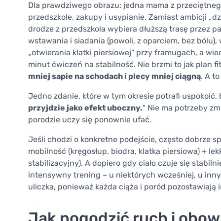
Dla prawdziwego obrazu: jedna mama z przeciętneg
przedszkole, zakupy i usypianie. Zamiast ambicji „d
drodze z przedszkola wybiera dłuższą trasę przez pa
wstawania i siadania (powoli, z oparciem, bez bólu
„otwierania klatki piersiowej" przy framugach, a wi
minut ćwiczeń na stabilność. Nie brzmi to jak plan 
mniej sapie na schodach i plecy mniej ciągną
. A t
Jedno zdanie, które w tym okresie potrafi uspokoić, 
przyjdzie jako efekt uboczny.
" Nie ma potrzeby zm
porodzie uczy się ponownie ufać.
Jeśli chodzi o konkretne podejście, często dobrze s
mobilność (kręgosłup, biodra, klatka piersiowa) + le
stabilizacyjny). A dopiero gdy ciało czuje się stabiln
intensywny trening – u niektórych wcześniej, u inny
uliczka, ponieważ każda ciąża i poród pozostawiają i
Jak pogodzić ruch i obow