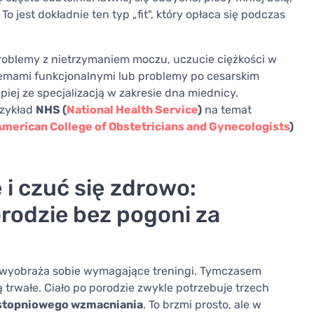
 To jest dokładnie ten typ „fit", który opłaca się podczas
 problemy z nietrzymaniem moczu, uczucie ciężkości w
lemami funkcjonalnymi lub problemy po cesarskim
epiej ze specjalizacją w zakresie dna miednicy.
rzykład
NHS (
National Health Service
)
na temat
American College of Obstetricians and Gynecologists
)
 i czuć się zdrowo:
orodzie bez pogoni za
 wyobraża sobie wymagające treningi. Tymczasem
ą trwałe. Ciało po porodzie zwykle potrzebuje trzech
i stopniowego wzmacniania
. To brzmi prosto, ale w