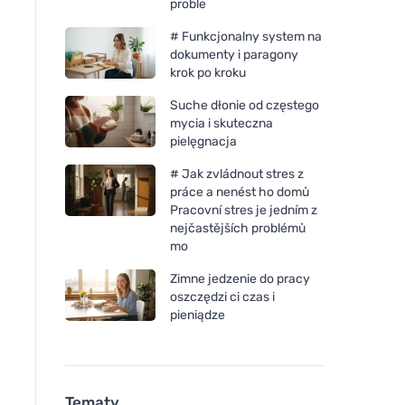
proble
# Funkcjonalny system na
dokumenty i paragony
krok po kroku
Suche dłonie od częstego
mycia i skuteczna
pielęgnacja
# Jak zvládnout stres z
práce a nenést ho domů
Pracovní stres je jedním z
nejčastějších problémů
mo
Zimne jedzenie do pracy
oszczędzi ci czas i
pieniądze
Tematy