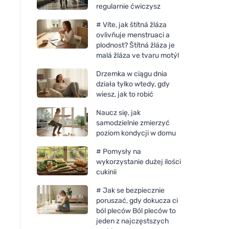
regularnie ćwiczysz
# Víte, jak štítná žláza
ovlivňuje menstruaci a
plodnost? Štítná žláza je
malá žláza ve tvaru motýl
Drzemka w ciągu dnia
działa tylko wtedy, gdy
wiesz, jak to robić
Naucz się, jak
samodzielnie zmierzyć
poziom kondycji w domu
# Pomysły na
wykorzystanie dużej ilości
cukinii
# Jak se bezpiecznie
poruszać, gdy dokucza ci
ból pleców Ból pleców to
jeden z najczęstszych