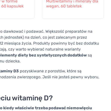
y w formie
Multiwitaminy i minerały dla
, 60 kapsułek
wegan, 60 tabletek
atwo dawkować i podawać. Większość preparatów na
 jednostek) na dzień, co jest zalecanym przez
 12 miesiąca życia. Produkty powinny być bez dodatku
ają, czy warto wybierać naturalne warianty
plementy diety bez syntetycznych dodatków
są
mu dziecka.
taminy D3
pozyskiwane z porostów, które są
odzenia zwierzęcego. Jeśli nie jesteś pewny wyboru,
ciu witaminę D?
o kiedy właściwie trzeba podawać niemowlęciu