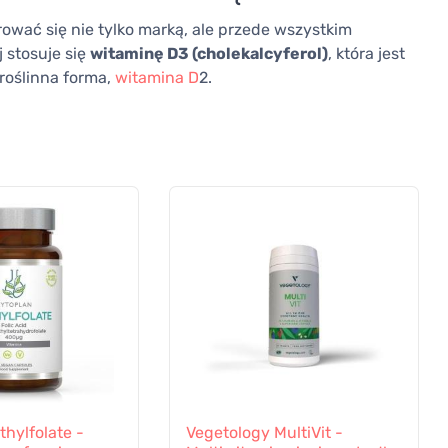
wać się nie tylko marką, ale przede wszystkim
 stosuje się
witaminę D3 (cholekalcyferol)
, która jest
 roślinna forma,
witamina D
2.
hylfolate -
Vegetology MultiVit -