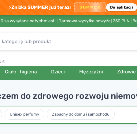
⚡
Zniżka SUMMER już teraz!
SUMMER
Do aplikacji
00 są wysyłane natychmiast. |
Darmowa wysyłka powyżej 250 PLN
| B
urt
Ciało i higiena
Dzieci
Mężczyźni
Zdrowie
uczem do zdrowego rozwoju niemo
Unisex perfumy
Zapachy do domu i samochodu