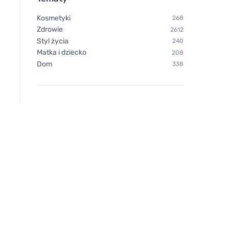
Kosmetyki
268
Zdrowie
2612
Styl życia
240
Matka i dziecko
208
Dom
338
Vegetology Vegetology
Vegetology Vitashi