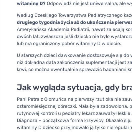
witaminę D?
Odpowiedź nie jest uniwersalna, ale w
Według Czeskiego Towarzystwa Pediatrycznego ka
drugiego tygodnia życia aż do ukończenia pierws
Amerykańska Akademia Pediatrii, nawet zalecają ko
dwóch lat, zwłaszcza jeśli dziecko nie było wystar
lub ma ograniczony pobór witaminy D w diecie.
U starszych dzieci dawkowanie dostosowuje się do 
niż dokładna data zakończenia suplementacji jest
krwi, co można ewentualnie sprawdzić badaniami kr
Jak wygląda sytuacja, gdy br
Pani Petra z Ołomuńca na pierwszy rzut oka nie zau
czteromiesięcznej córeczki. Mała była zadowolona, p
rutynowej kontroli u pediatry lekarz zauważył lekkie
Diagnoza – początkowa forma krzywicy. Okazało się
witaminy D dziecko przyjmowało ją tylko nieregularn