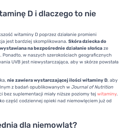
aminę D i dlaczego to nie
kszość witaminy D poprzez działanie promieni
a jest bardziej skomplikowana.
Skóra dziecka do
 wystawiana na bezpośrednie działanie słońca
ze
. Ponadto, w naszych szerokościach geograficznych
wania UVB jest niewystarczająca, aby w skórze powstała
cka,
nie zawiera wystarczającej ilości witaminy D
, aby
ednym z badań opublikowanych w
Journal of Nutrition
ci bez suplementacji miały niższe poziomy tej
witaminy
.
ko część codziennej opieki nad niemowlęciem już od
ednia dla niemowląt?