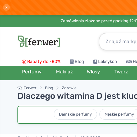
×
Zamówienia złożone przed godziną 12:
Rabaty do -80%
Blog
Leksykon
H
Perfumy
Makijaż
Włosy
Twarz
Ferwer
Blog
Zdrowie
Dlaczego witamina D jest kl
Damskie perfumy
Męskie perfumy