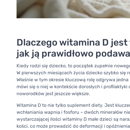
Dlaczego witamina D jest 
jak ją prawidłowo podaw
Kiedy rodzi się dziecko, to początek zupełnie nowego e
W pierwszych miesiącach życia dziecko szybko się ro
Właśnie w tym okresie kluczową rolę odgrywa jedn
mówi się o niej w kontekście dorosłych i profilaktyk
noworodków jest jeszcze większe.
Witamina D to nie tylko suplement diety. Jest kluc
wchłaniania wapnia i fosforu – dwóch minerałów ni
wystarczającej ilości witaminy D małe dzieci są na
kości, co może prowadzić do deformacji i opóźnienia