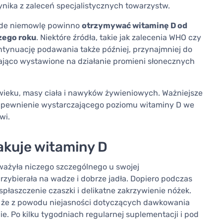
ynika z zaleceń specjalistycznych towarzystw.
żde niemowlę powinno
otrzymywać witaminę D od
zego roku
. Niektóre źródła, takie jak zalecenia WHO czy
ntynuację podawania także później, przynajmniej do
czająco wystawione na działanie promieni słonecznych
wieku, masy ciała i nawyków żywieniowych. Ważniejsze
 zapewnienie wystarczającego poziomu witaminy D we
wi.
akuje witaminy D
ważyła niczego szczególnego u swojej
rzybierała na wadze i dobrze jadła. Dopiero podczas
 spłaszczenie czaszki i delikatne zakrzywienie nóżek.
, że z powodu niejasności dotyczących dawkowania
ie. Po kilku tygodniach regularnej suplementacji i pod