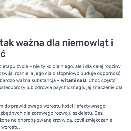
tak ważna dla niemowląt i
ać
tapu życia – nie tylko dla niego, ale i dla całej rodziny.
zwija, rośnie, a jego ciało stopniowo buduje odporność.
a bardzo ważna substancja –
witamina D
. Choć często
i osteoporozy lub zdrowia psychicznego, jej znaczenie dla
zem do prawidłowego wzrostu kości i efektywnego
ezbędnych dla zdrowego rozwoju szkieletu. Bez
rażone na chorobę zwaną krzywicą, czyli zmiękczenie
 wzrostu.