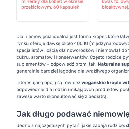
minerały dla kobiet w okresie
kwas foliow
przejściowym, 60 kapsułek
bioaktywnej
Dla niemowlęcia idealna jest forma kropel, które ł
rynku oferuje dawkę około 400 IU (międzynarodowych
specjalistów ilością dla noworodków i niemowląt do
cukru, aromatów i konserwantów. Często rodzice pyt
suplementów – odpowiedź brzmi tak.
Naturalne su
generalnie bardziej łagodne dla wrażliwego organiz
Interesującą opcją są również
wegańskie krople wi
odpowiednie dla rodzin unikających produktów poch
zawsze warto skonsultować się z pediatrą.
Jak długo podawać niemowlę
Jedno z najczęstszych pytań, jakie zadają rodzice:
d