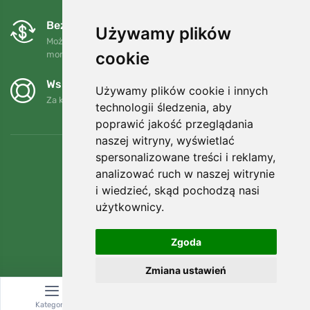
Bezpłatne wymiany i zwroty
Używamy plików
Możesz zwrócić lub wymienić swoje zamówienie w dowolnym
cookie
momencie w ciągu 90 dni.
Wspieramy Trees.org
Używamy plików cookie i innych
Za każde zamówienie sadzimy drzewo! Czytaj więcej
O nas
.
technologii śledzenia, aby
poprawić jakość przeglądania
naszej witryny, wyświetlać
spersonalizowane treści i reklamy,
analizować ruch w naszej witrynie
i wiedzieć, skąd pochodzą nasi
użytkownicy.
Zgoda
Zmiana ustawień
© Topshelf s.r.o. Wszelkie prawa zastrzeżone.
Kategoria
Wyszukiwanie
Koszyk