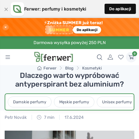
×
Ferwer: perfumy i kosmetyki
Do aplikacji
⚡
Zniżka SUMMER już teraz!
×
SUMMER
Do aplikacji
Darmowa wysyłka powyżej 250 PLN
0
Ferwer
Blog
Kosmetyki
Dlaczego warto wypróbować
antyperspirant bez aluminium?
Damskie perfumy
Męskie perfumy
Unisex perfumy
Petr Novák
7 min
17.6.2024