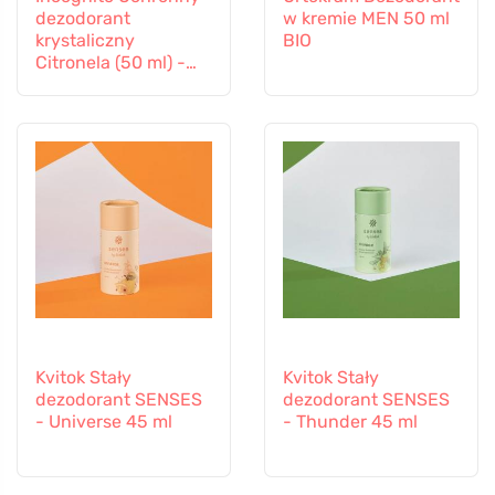
dezodorant
w kremie MEN 50 ml
krystaliczny
BIO
Citronela (50 ml) -
nie pachnie
uciążliwymi owadami
Kvitok Stały
Kvitok Stały
dezodorant SENSES
dezodorant SENSES
- Universe 45 ml
- Thunder 45 ml