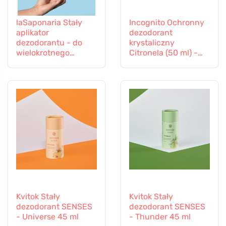
laSaponaria Stały
Incognito Ochronny
aplikator
dezodorant
dezodorantu - do
krystaliczny
wielokrotnego
Citronela (50 ml) -
napełniania Szaro-
nie pachnie
zielony - w
uciążliwymi owadami
eleganckich kolorach
Kvitok Stały
Kvitok Stały
dezodorant SENSES
dezodorant SENSES
- Universe 45 ml
- Thunder 45 ml