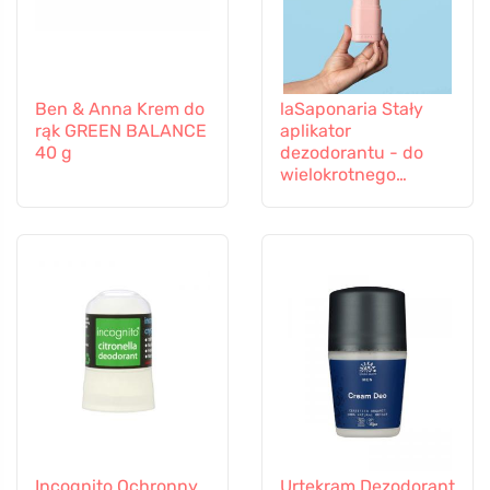
Ben & Anna Krem do
laSaponaria Stały
rąk GREEN BALANCE
aplikator
40 g
dezodorantu - do
wielokrotnego
napełniania Szaro-
zielony - w
eleganckich kolorach
Incognito Ochronny
Urtekram Dezodorant