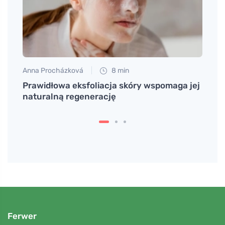
Anna Procházková
8 min
Anna 
Prawidłowa eksfoliacja skóry wspomaga jej
Osiąg
naturalną regenerację
skóry
Ferwer