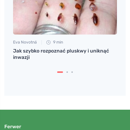
Eva Novotná
9 min
Martin
zenia
Jak szybko rozpoznać pluskwy i uniknąć
Dlacz
inwazji
Twoj
Ferwer