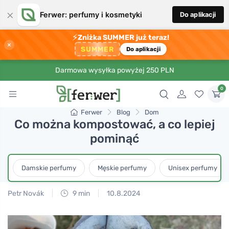
×
Ferwer: perfumy i kosmetyki
Do aplikacji
⚡
Zniżka SUMMER już teraz!
×
SUMMER
Do aplikacji
Darmowa wysyłka powyżej 250 PLN
0
Ferwer
Blog
Dom
Co można kompostować, a co lepiej
pominąć
Damskie perfumy
Męskie perfumy
Unisex perfumy
Petr Novák
9 min
10.8.2024