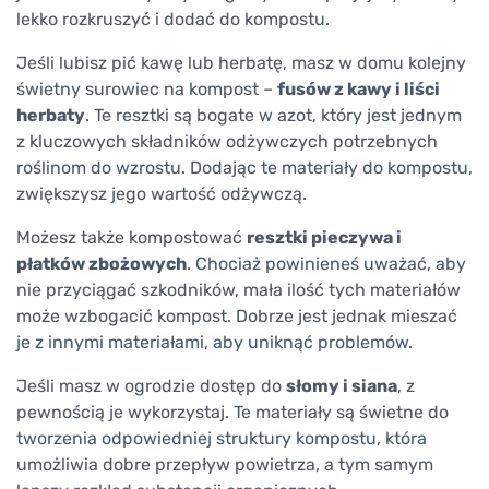
lekko rozkruszyć i dodać do kompostu.
Jeśli lubisz pić kawę lub herbatę, masz w domu kolejny
świetny surowiec na kompost –
fusów z kawy i liści
herbaty
. Te resztki są bogate w azot, który jest jednym
z kluczowych składników odżywczych potrzebnych
roślinom do wzrostu. Dodając te materiały do kompostu,
zwiększysz jego wartość odżywczą.
Możesz także kompostować
resztki pieczywa i
płatków zbożowych
. Chociaż powinieneś uważać, aby
nie przyciągać szkodników, mała ilość tych materiałów
może wzbogacić kompost. Dobrze jest jednak mieszać
je z innymi materiałami, aby uniknąć problemów.
Jeśli masz w ogrodzie dostęp do
słomy i siana
, z
pewnością je wykorzystaj. Te materiały są świetne do
tworzenia odpowiedniej struktury kompostu, która
umożliwia dobre przepływ powietrza, a tym samym