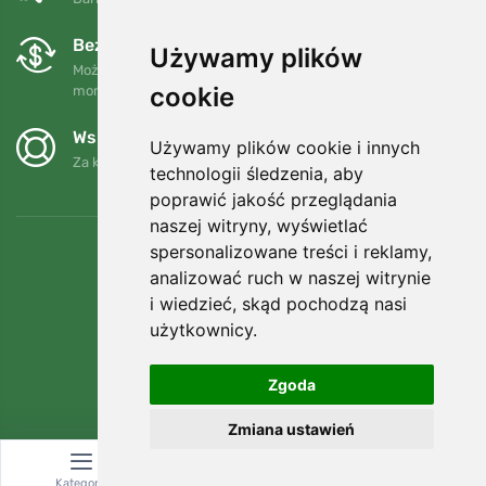
Bezpłatne wymiany i zwroty
Używamy plików
Możesz zwrócić lub wymienić swoje zamówienie w dowolnym
cookie
momencie w ciągu 90 dni.
Wspieramy Trees.org
Używamy plików cookie i innych
Za każde zamówienie sadzimy drzewo! Czytaj więcej
O nas
.
technologii śledzenia, aby
poprawić jakość przeglądania
naszej witryny, wyświetlać
spersonalizowane treści i reklamy,
analizować ruch w naszej witrynie
i wiedzieć, skąd pochodzą nasi
użytkownicy.
Zgoda
Zmiana ustawień
© Topshelf s.r.o. Wszelkie prawa zastrzeżone.
Kategoria
Wyszukiwanie
Koszyk