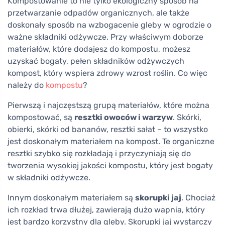
Kompostowanie to nie tylko ekologiczny sposób na
przetwarzanie odpadów organicznych, ale także
doskonały sposób na wzbogacenie gleby w ogrodzie o
ważne składniki odżywcze. Przy właściwym doborze
materiałów, które dodajesz do kompostu, możesz
uzyskać bogaty, pełen składników odżywczych
kompost, który wspiera zdrowy wzrost roślin. Co więc
należy do
kompostu
?
Pierwszą i najczęstszą grupą materiałów, które można
kompostować, są
resztki owoców i warzyw
. Skórki,
obierki, skórki od bananów, resztki sałat – to wszystko
jest doskonałym materiałem na kompost. Te organiczne
resztki szybko się rozkładają i przyczyniają się do
tworzenia wysokiej jakości kompostu, który jest bogaty
w składniki odżywcze.
Innym doskonałym materiałem są
skorupki jaj
. Chociaż
ich rozkład trwa dłużej, zawierają dużo wapnia, który
jest bardzo korzystny dla gleby. Skorupki jaj wystarczy