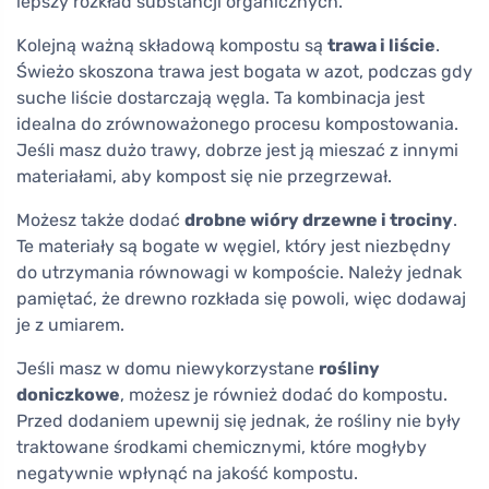
lepszy rozkład substancji organicznych.
Kolejną ważną składową kompostu są
trawa i liście
.
Świeżo skoszona trawa jest bogata w azot, podczas gdy
suche liście dostarczają węgla. Ta kombinacja jest
idealna do zrównoważonego procesu kompostowania.
Jeśli masz dużo trawy, dobrze jest ją mieszać z innymi
materiałami, aby kompost się nie przegrzewał.
Możesz także dodać
drobne wióry drzewne i trociny
.
Te materiały są bogate w węgiel, który jest niezbędny
do utrzymania równowagi w kompoście. Należy jednak
pamiętać, że drewno rozkłada się powoli, więc dodawaj
je z umiarem.
Jeśli masz w domu niewykorzystane
rośliny
doniczkowe
, możesz je również dodać do kompostu.
Przed dodaniem upewnij się jednak, że rośliny nie były
traktowane środkami chemicznymi, które mogłyby
negatywnie wpłynąć na jakość kompostu.