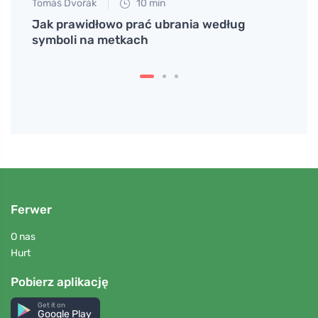
Tomáš Dvořák
10 min
Anna 
tiku
Jak prawidłowo prać ubrania według
Jak w
symboli na metkach
się p
Ferwer
O nas
Hurt
Pobierz aplikację
Get it on
Google Play