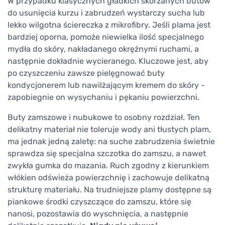
W przypadku klasycznych gładkich skórzanych butów
do usunięcia kurzu i zabrudzeń wystarczy sucha lub
lekko wilgotna ściereczka z mikrofibry. Jeśli plama jest
bardziej oporna, pomoże niewielka ilość specjalnego
mydła do skóry, nakładanego okrężnymi ruchami, a
następnie dokładnie wycieranego. Kluczowe jest, aby
po czyszczeniu zawsze pielęgnować buty
kondycjonerem lub nawilżającym kremem do skóry -
zapobiegnie on wysychaniu i pękaniu powierzchni.
Buty zamszowe i nubukowe to osobny rozdział. Ten
delikatny materiał nie toleruje wody ani tłustych plam,
ma jednak jedną zaletę: na suche zabrudzenia świetnie
sprawdza się specjalna szczotka do zamszu, a nawet
zwykła gumka do mazania. Ruch zgodny z kierunkiem
włókien odświeża powierzchnię i zachowuje delikatną
strukturę materiału. Na trudniejsze plamy dostępne są
piankowe środki czyszczące do zamszu, które się
nanosi, pozostawia do wyschnięcia, a następnie