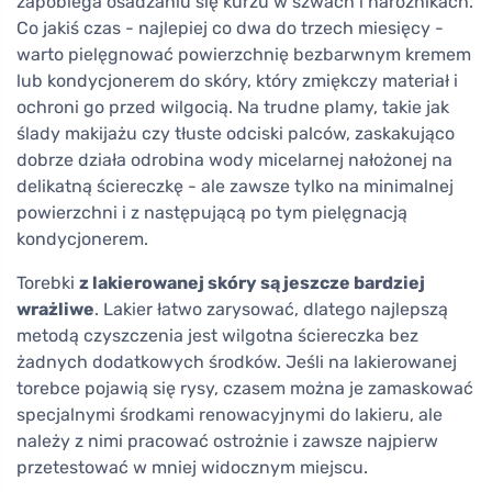
zapobiega osadzaniu się kurzu w szwach i narożnikach.
Co jakiś czas - najlepiej co dwa do trzech miesięcy -
warto pielęgnować powierzchnię bezbarwnym kremem
lub kondycjonerem do skóry, który zmiękczy materiał i
ochroni go przed wilgocią. Na trudne plamy, takie jak
ślady makijażu czy tłuste odciski palców, zaskakująco
dobrze działa odrobina wody micelarnej nałożonej na
delikatną ściereczkę - ale zawsze tylko na minimalnej
powierzchni i z następującą po tym pielęgnacją
kondycjonerem.
Torebki
z lakierowanej skóry są jeszcze bardziej
wrażliwe
. Lakier łatwo zarysować, dlatego najlepszą
metodą czyszczenia jest wilgotna ściereczka bez
żadnych dodatkowych środków. Jeśli na lakierowanej
torebce pojawią się rysy, czasem można je zamaskować
specjalnymi środkami renowacyjnymi do lakieru, ale
należy z nimi pracować ostrożnie i zawsze najpierw
przetestować w mniej widocznym miejscu.