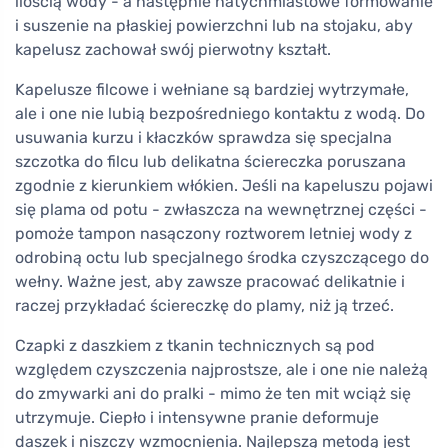
ilością wody - a następnie natychmiastowe formowanie
i suszenie na płaskiej powierzchni lub na stojaku, aby
kapelusz zachował swój pierwotny kształt.
Kapelusze filcowe i wełniane są bardziej wytrzymałe,
ale i one nie lubią bezpośredniego kontaktu z wodą. Do
usuwania kurzu i kłaczków sprawdza się specjalna
szczotka do filcu lub delikatna ściereczka poruszana
zgodnie z kierunkiem włókien. Jeśli na kapeluszu pojawi
się plama od potu - zwłaszcza na wewnętrznej części -
pomoże tampon nasączony roztworem letniej wody z
odrobiną octu lub specjalnego środka czyszczącego do
wełny. Ważne jest, aby zawsze pracować delikatnie i
raczej przykładać ściereczkę do plamy, niż ją trzeć.
Czapki z daszkiem z tkanin technicznych są pod
względem czyszczenia najprostsze, ale i one nie należą
do zmywarki ani do pralki - mimo że ten mit wciąż się
utrzymuje. Ciepło i intensywne pranie deformuje
daszek i niszczy wzmocnienia. Najlepszą metodą jest