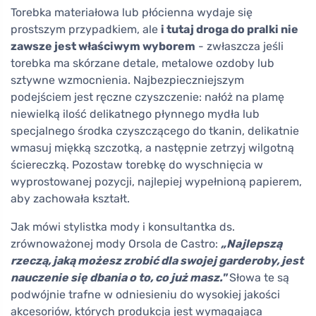
Torebka materiałowa lub płócienna wydaje się
prostszym przypadkiem, ale
i tutaj droga do pralki nie
zawsze jest właściwym wyborem
- zwłaszcza jeśli
torebka ma skórzane detale, metalowe ozdoby lub
sztywne wzmocnienia. Najbezpieczniejszym
podejściem jest ręczne czyszczenie: nałóż na plamę
niewielką ilość delikatnego płynnego mydła lub
specjalnego środka czyszczącego do tkanin, delikatnie
wmasuj miękką szczotką, a następnie zetrzyj wilgotną
ściereczką. Pozostaw torebkę do wyschnięcia w
wyprostowanej pozycji, najlepiej wypełnioną papierem,
aby zachowała kształt.
Jak mówi stylistka mody i konsultantka ds.
zrównoważonej mody Orsola de Castro:
„Najlepszą
rzeczą, jaką możesz zrobić dla swojej garderoby, jest
nauczenie się dbania o to, co już masz."
Słowa te są
podwójnie trafne w odniesieniu do wysokiej jakości
akcesoriów, których produkcja jest wymagająca