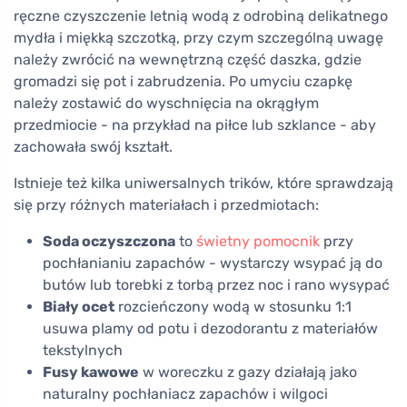
ręczne czyszczenie letnią wodą z odrobiną delikatnego
mydła i miękką szczotką, przy czym szczególną uwagę
należy zwrócić na wewnętrzną część daszka, gdzie
gromadzi się pot i zabrudzenia. Po umyciu czapkę
należy zostawić do wyschnięcia na okrągłym
przedmiocie - na przykład na piłce lub szklance - aby
zachowała swój kształt.
Istnieje też kilka uniwersalnych trików, które sprawdzają
się przy różnych materiałach i przedmiotach:
Soda oczyszczona
to
świetny pomocnik
przy
pochłanianiu zapachów - wystarczy wsypać ją do
butów lub torebki z torbą przez noc i rano wysypać
Biały ocet
rozcieńczony wodą w stosunku 1:1
usuwa plamy od potu i dezodorantu z materiałów
tekstylnych
Fusy kawowe
w woreczku z gazy działają jako
naturalny pochłaniacz zapachów i wilgoci