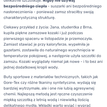
delikatnie szczotkuje.
Nigdy nie używaj
bezpośredniego ciepła
- suszarki ani bezpośredniego
nasłonecznienia - ponieważ zamsz straciłby swoją
charakterystyczną strukturę.
Ciekawy przykład z życia: Jana, studentka z Brna,
kupiła piękne zamszowe kozaki i już podczas
pierwszego spaceru w listopadzie je przemoczyła.
Zamiast stawiać je przy kaloryferze, wypełniła je
gazetami, zostawiła do naturalnego wyschnięcia w
temperaturze pokojowej, a następnie użyła szczotki do
zamszu. Kozaki wyglądały niemal jak nowe - i to bez ani
jednej dodatkowej kropli wody.
Buty sportowe z materiałów technicznych, takich jak
Gore-Tex czy różne tkaniny syntetyczne, wydają się
bardziej wytrzymałe, ale i one nie lubią agresywnej
chemii. Najlepszą metodą jest ręczne czyszczenie
miękką szczotką z letnią wodą i niewielką ilością
delikatnego mydła. Wkładki warto wyjąć i wyprać