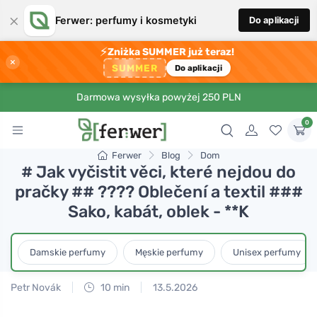
×
Ferwer: perfumy i kosmetyki
Do aplikacji
⚡
Zniżka SUMMER już teraz!
×
SUMMER
Do aplikacji
Darmowa wysyłka powyżej 250 PLN
0
Ferwer
Blog
Dom
# Jak vyčistit věci, které nejdou do
pračky ## ???? Oblečení a textil ###
Sako, kabát, oblek - **K
Damskie perfumy
Męskie perfumy
Unisex perfumy
Petr Novák
10 min
13.5.2026