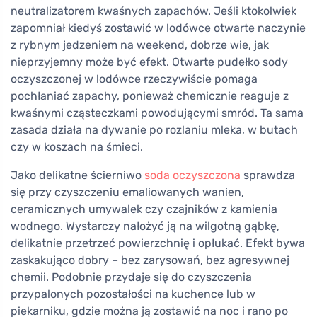
neutralizatorem kwaśnych zapachów. Jeśli ktokolwiek
zapomniał kiedyś zostawić w lodówce otwarte naczynie
z rybnym jedzeniem na weekend, dobrze wie, jak
nieprzyjemny może być efekt. Otwarte pudełko sody
oczyszczonej w lodówce rzeczywiście pomaga
pochłaniać zapachy, ponieważ chemicznie reaguje z
kwaśnymi cząsteczkami powodującymi smród. Ta sama
zasada działa na dywanie po rozlaniu mleka, w butach
czy w koszach na śmieci.
Jako delikatne ścierniwo
soda oczyszczona
sprawdza
się przy czyszczeniu emaliowanych wanien,
ceramicznych umywalek czy czajników z kamienia
wodnego. Wystarczy nałożyć ją na wilgotną gąbkę,
delikatnie przetrzeć powierzchnię i opłukać. Efekt bywa
zaskakująco dobry – bez zarysowań, bez agresywnej
chemii. Podobnie przydaje się do czyszczenia
przypalonych pozostałości na kuchence lub w
piekarniku, gdzie można ją zostawić na noc i rano po