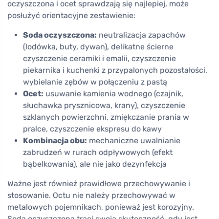
oczyszczona i ocet sprawdzają się najlepiej, może
posłużyć orientacyjne zestawienie:
Soda oczyszczona:
neutralizacja zapachów
(lodówka, buty, dywan), delikatne ścierne
czyszczenie ceramiki i emalii, czyszczenie
piekarnika i kuchenki z przypalonych pozostałości,
wybielanie zębów w połączeniu z pastą
Ocet:
usuwanie kamienia wodnego (czajnik,
słuchawka prysznicowa, krany), czyszczenie
szklanych powierzchni, zmiękczanie prania w
pralce, czyszczenie ekspresu do kawy
Kombinacja obu:
mechaniczne uwalnianie
zabrudzeń w rurach odpływowych (efekt
bąbelkowania), ale nie jako dezynfekcja
Ważne jest również prawidłowe przechowywanie i
stosowanie. Octu nie należy przechowywać w
metalowych pojemnikach, ponieważ jest korozyjny.
Soda oczyszczona traci swoją skuteczność, gdy jest