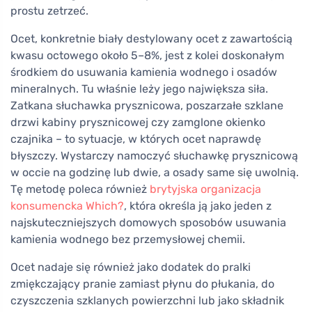
prostu zetrzeć.
Ocet, konkretnie biały destylowany ocet z zawartością
kwasu octowego około 5–8%, jest z kolei doskonałym
środkiem do usuwania kamienia wodnego i osadów
mineralnych. Tu właśnie leży jego największa siła.
Zatkana słuchawka prysznicowa, poszarzałe szklane
drzwi kabiny prysznicowej czy zamglone okienko
czajnika – to sytuacje, w których ocet naprawdę
błyszczy. Wystarczy namoczyć słuchawkę prysznicową
w occie na godzinę lub dwie, a osady same się uwolnią.
Tę metodę poleca również
brytyjska organizacja
konsumencka Which?
, która określa ją jako jeden z
najskuteczniejszych domowych sposobów usuwania
kamienia wodnego bez przemysłowej chemii.
Ocet nadaje się również jako dodatek do pralki
zmiękczający pranie zamiast płynu do płukania, do
czyszczenia szklanych powierzchni lub jako składnik