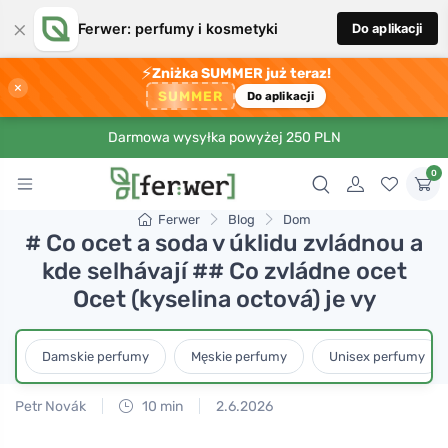
×
Ferwer: perfumy i kosmetyki
Do aplikacji
⚡
Zniżka SUMMER już teraz!
×
SUMMER
Do aplikacji
Darmowa wysyłka powyżej 250 PLN
0
Ferwer
Blog
Dom
# Co ocet a soda v úklidu zvládnou a
kde selhávají ## Co zvládne ocet
Ocet (kyselina octová) je vy
Damskie perfumy
Męskie perfumy
Unisex perfumy
Petr Novák
10 min
2.6.2026