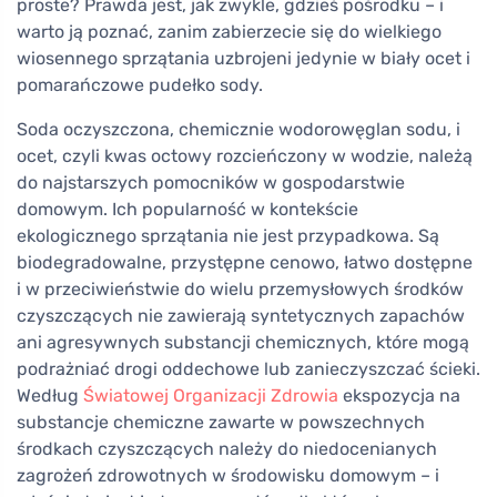
proste? Prawda jest, jak zwykle, gdzieś pośrodku – i
warto ją poznać, zanim zabierzecie się do wielkiego
wiosennego sprzątania uzbrojeni jedynie w biały ocet i
pomarańczowe pudełko sody.
Soda oczyszczona, chemicznie wodorowęglan sodu, i
ocet, czyli kwas octowy rozcieńczony w wodzie, należą
do najstarszych pomocników w gospodarstwie
domowym. Ich popularność w kontekście
ekologicznego sprzątania nie jest przypadkowa. Są
biodegradowalne, przystępne cenowo, łatwo dostępne
i w przeciwieństwie do wielu przemysłowych środków
czyszczących nie zawierają syntetycznych zapachów
ani agresywnych substancji chemicznych, które mogą
podrażniać drogi oddechowe lub zanieczyszczać ścieki.
Według
Światowej Organizacji Zdrowia
ekspozycja na
substancje chemiczne zawarte w powszechnych
środkach czyszczących należy do niedocenianych
zagrożeń zdrowotnych w środowisku domowym – i