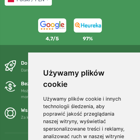
4,7/5
97%
Do następnego dnia i bezpłatnie
Darmowa wysyłka dla zamówień powyżej 250 PLN
Używamy plików
cookie
Bezpłatne wymiany i zwroty
Możesz zwrócić lub wymienić swoje zamówienie w dowolnym
momencie w ciągu 90 dni.
Używamy plików cookie i innych
technologii śledzenia, aby
Wspieramy Trees.org
poprawić jakość przeglądania
Za każde zamówienie sadzimy drzewo! Czytaj więcej
O nas
.
naszej witryny, wyświetlać
spersonalizowane treści i reklamy,
analizować ruch w naszej witrynie