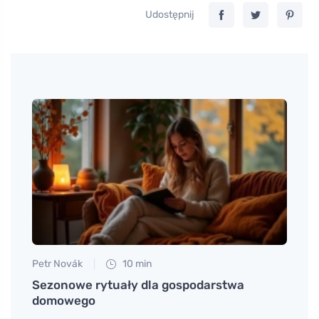
Udostępnij
Petr Novák
10 min
Petr N
iu
Sezonowe rytuały dla gospodarstwa
Jak s
domowego
spok