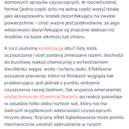
domowych sprayów czyszczących. W rozcieńczonej
formie (jedna część octu na jedną część wody) działa
jako akceptowalny środek dezynfekujący na zwykłe
powierzchnie – choć ważne jest podkreślenie, że jego
właściwości dezynfekujące są znacznie słabsze niż
środków na bazie alkoholu lub chloru.
A co z ulubioną
kombinacją
obu? Gdy soda
oczyszczona i ocet zostaną zmieszane razem, dochodzi
do burzliwej reakcji chemicznej z wytworzeniem
dwutlenku węgla, wody i octanu sodu. Efektowne
wizualnie pienienie, które na filmikach wygląda tak
przekonująco, jest jednak z punktu widzenia
czyszczenia raczej teatrem. Jak wyjaśnia amerykański
portal American Chemical Society
, po reakcji pozostaje
w zasadzie tylko słaby roztwór soli, który nie ma
żadnych wyjątkowych właściwości czyszczących.
Innymi słowy, fizyczny efekt bąbelkowania może pomóc
mechanicznie uwolnić zabrudzenia w rurach