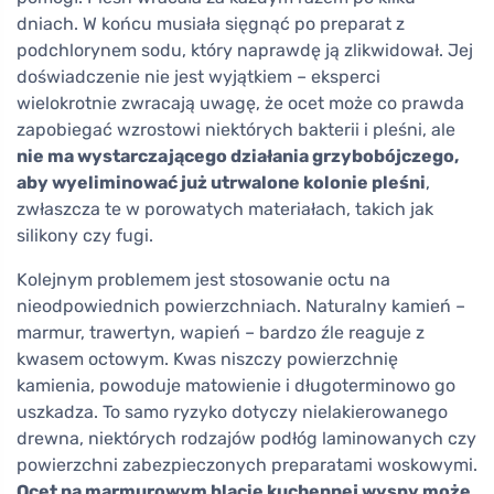
dniach. W końcu musiała sięgnąć po preparat z
podchlorynem sodu, który naprawdę ją zlikwidował. Jej
doświadczenie nie jest wyjątkiem – eksperci
wielokrotnie zwracają uwagę, że ocet może co prawda
zapobiegać wzrostowi niektórych bakterii i pleśni, ale
nie ma wystarczającego działania grzybobójczego,
aby wyeliminować już utrwalone kolonie pleśni
,
zwłaszcza te w porowatych materiałach, takich jak
silikony czy fugi.
Kolejnym problemem jest stosowanie octu na
nieodpowiednich powierzchniach. Naturalny kamień –
marmur, trawertyn, wapień – bardzo źle reaguje z
kwasem octowym. Kwas niszczy powierzchnię
kamienia, powoduje matowienie i długoterminowo go
uszkadza. To samo ryzyko dotyczy nielakierowanego
drewna, niektórych rodzajów podłóg laminowanych czy
powierzchni zabezpieczonych preparatami woskowymi.
Ocet na marmurowym blacie kuchennej wyspy może