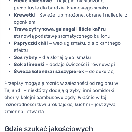
Mleko kokosowe
– najlepiej niesłodzone,
pełnotłuste dla bardziej kremowego smaku
Krewetki
– świeże lub mrożone, obrane i najlepiej z
ogonkiem
Trawa cytrynowa, galangal i liście kafiru
–
stanowią podstawę aromatycznego bulionu
Papryczki chili
– według smaku, dla pikantnego
efektu
Sos rybny
– dla słonej głębi smaku
Sok z limonki
– dodaje świeżości i równowagi
Świeża kolendra i szczypiorek
– do dekoracji
Przepisy mogą się różnić w zależności od regionu w
Tajlandii – niektórzy dodają grzyby, inni pomidorki
cherry, kolejni bambusowe pędy. Właśnie w tej
różnorodności tkwi urok tajskiej kuchni – jest żywa,
zmienna i otwarta.
Gdzie szukać jakościowych