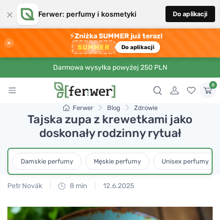
×
Ferwer: perfumy i kosmetyki
Do aplikacji
⚡
Zniżka SUMMER już teraz!
×
SUMMER
Do aplikacji
Darmowa wysyłka powyżej 250 PLN
0
Ferwer
Blog
Zdrowie
Tajska zupa z krewetkami jako
doskonały rodzinny rytuał
Damskie perfumy
Męskie perfumy
Unisex perfumy
Petr Novák
8 min
12.6.2025