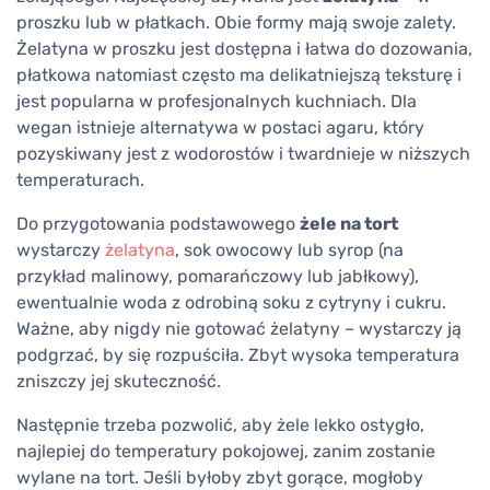
proszku lub w płatkach. Obie formy mają swoje zalety.
Żelatyna w proszku jest dostępna i łatwa do dozowania,
płatkowa natomiast często ma delikatniejszą teksturę i
jest popularna w profesjonalnych kuchniach. Dla
wegan istnieje alternatywa w postaci agaru, który
pozyskiwany jest z wodorostów i twardnieje w niższych
temperaturach.
Do przygotowania podstawowego
żele na tort
wystarczy
żelatyna
, sok owocowy lub syrop (na
przykład malinowy, pomarańczowy lub jabłkowy),
ewentualnie woda z odrobiną soku z cytryny i cukru.
Ważne, aby nigdy nie gotować żelatyny – wystarczy ją
podgrzać, by się rozpuściła. Zbyt wysoka temperatura
zniszczy jej skuteczność.
Następnie trzeba pozwolić, aby żele lekko ostygło,
najlepiej do temperatury pokojowej, zanim zostanie
wylane na tort. Jeśli byłoby zbyt gorące, mogłoby