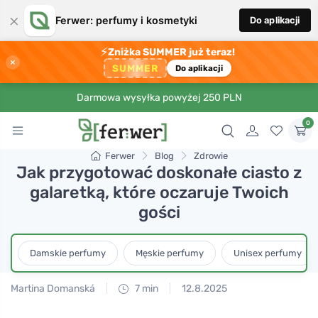
×
Ferwer: perfumy i kosmetyki
Do aplikacji
⚡
Zniżka SUMMER już teraz!
×
SUMMER
Do aplikacji
Darmowa wysyłka powyżej 250 PLN
0
Ferwer
Blog
Zdrowie
Jak przygotować doskonałe ciasto z
galaretką, które oczaruje Twoich
gości
Damskie perfumy
Męskie perfumy
Unisex perfumy
Martina Domanská
7 min
12.8.2025