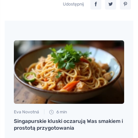
Udostępnij
Eva Novotná
6 min
Petr N
 domu
Singapurskie kluski oczarują Was smakiem i
Intui
a
prostotą przygotowania
swoje