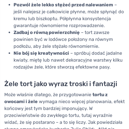
Pozwól żele lekko stężeć przed nalewaniem
–
jeśli nalejesz je całkowicie płynne, może spłynąć do
kremu lub biszkoptu. Półpłynna konsystencja
gwarantuje równomierne rozprowadzenie.
Zadbaj o równą powierzchnię
– tort zawsze
powinien być w lodówce położony na równym
podłożu, aby żele stężało równomiernie.
Nie bój się kreatywności
– spróbuj dodać jadalne
kwiaty, miętę lub nawet dekoracyjne warstwy kilku
rodzajów żele, które stworzą efektowne pasy.
Żele tort jako wyraz troski i fantazji
Może właśnie dlatego, że przygotowanie
tortu z
owocami i żele
wymaga nieco więcej planowania, efekt
końcowy jest tym bardziej imponujący. W
przeciwieństwie do zwykłego tortu, tutaj wyraźnie
widać, że się postarano – a to się liczy. Jak powiedziała