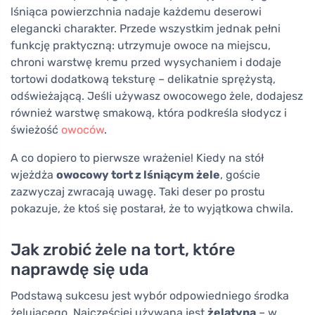
lśniąca powierzchnia nadaje każdemu deserowi
elegancki charakter. Przede wszystkim jednak pełni
funkcję praktyczną: utrzymuje owoce na miejscu,
chroni warstwę kremu przed wysychaniem i dodaje
tortowi dodatkową teksturę – delikatnie sprężystą,
odświeżającą. Jeśli używasz owocowego żele, dodajesz
również warstwę smakową, która podkreśla słodycz i
świeżość
owoców
.
A co dopiero to pierwsze wrażenie! Kiedy na stół
wjeżdża
owocowy tort z lśniącym żele
, goście
zazwyczaj zwracają uwagę. Taki deser po prostu
pokazuje, że ktoś się postarał, że to wyjątkowa chwila.
Jak zrobić żele na tort, które
naprawdę się uda
Podstawą sukcesu jest wybór odpowiedniego środka
żelującego. Najczęściej używana jest
żelatyna
– w