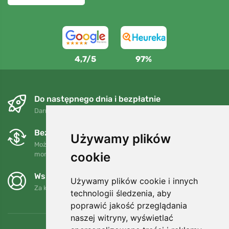
4,7/5
97%
Do następnego dnia i bezpłatnie
Darmowa wysyłka dla zamówień powyżej 250 PLN
Bezpłatne wymiany i zwroty
Używamy plików
Możesz zwrócić lub wymienić swoje zamówienie w dowolnym
cookie
momencie w ciągu 90 dni.
Wspieramy Trees.org
Używamy plików cookie i innych
Za każde zamówienie sadzimy drzewo! Czytaj więcej
O nas
.
technologii śledzenia, aby
poprawić jakość przeglądania
naszej witryny, wyświetlać