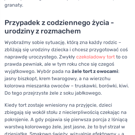
granaty.
Przypadek z codziennego życia -
urodziny z rozmachem
Wyobraźmy sobie sytuację, którą zna każdy rodzic –
zbliżają się urodziny dziecka i chcesz przygotować coś
naprawdę uroczystego. Zwykły
czekoladowy tort
to co
prawda pewniak, ale w tym roku chce się czegoś
wyjątkowego. Wybór pada na
żele tort z owocami
:
jasny biszkopt, krem twarogowy, a na wierzchu
kolorowa mieszanka owoców – truskawki, borówki, kiwi.
Do tego przejrzyste żele z soku jabłkowego.
Kiedy tort zostaje wniesiony na przyjęcie, dzieci
zbiegają się wokół stołu z niecierpliwością czekając na
pokrojenie. A gdy pojawia się pierwsza porcja z lśniącą
warstwą kolorowego żele, jest jasne, że to był strzał w
dziesiątkę. Smakowo świeży, wizualnie efektowny – a