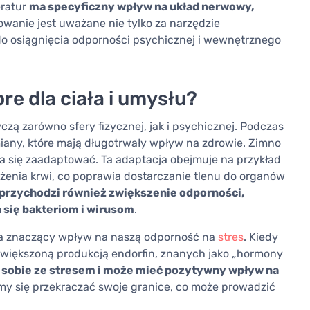
eratur
ma specyficzny wpływ na układ nerwowy,
towanie jest uważane nie tylko za narzędzie
do osiągnięcia odporności psychicznej i wewnętrznego
re dla ciała i umysłu?
zą zarówno sfery fizycznej, jak i psychicznej. Podczas
iany, które mają długotrwały wpływ na zdrowie. Zimno
ra się zaadaptować. Ta adaptacja obejmuje na przykład
żenia krwi, co poprawia dostarczanie tlenu do organów
przychodzi również zwiększenie odporności,
a się bakteriom i wirusom
.
a znaczący wpływ na naszą odporność na
stres
. Kiedy
zwiększoną produkcją endorfin, znanych jako „hormony
a sobie ze stresem i może mieć pozytywny wpływ na
my się przekraczać swoje granice, co może prowadzić