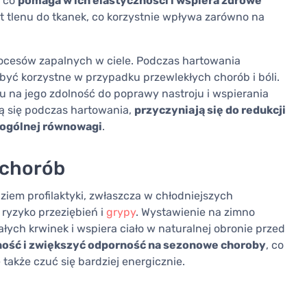
, co
pomaga w ich elastyczności i wspiera zdrowe
rt tlenu do tkanek, co korzystnie wpływa zarówno na
ocesów zapalnych w ciele. Podczas hartowania
być korzystne w przypadku przewlekłych chorób i bóli.
u na jego zdolność do poprawy nastroju i wspierania
ją się podczas hartowania,
przyczyniają się do redukcji
i ogólnej równowagi
.
 chorób
em profilaktyki, zwłaszcza w chłodniejszych
 ryzyko przeziębień i
grypy
. Wystawienie na zimno
ałych krwinek i wspiera ciało w naturalnej obronie przed
ść i zwiększyć odporność na sezonowe choroby
, co
także czuć się bardziej energicznie.