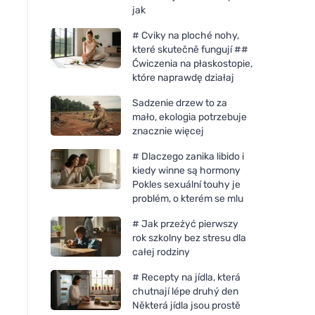
jak
# Cviky na ploché nohy,
které skutečně fungují ##
Ćwiczenia na płaskostopie,
które naprawdę działaj
Sadzenie drzew to za
mało, ekologia potrzebuje
znacznie więcej
# Dlaczego zanika libido i
kiedy winne są hormony
Pokles sexuální touhy je
problém, o kterém se mlu
# Jak przeżyć pierwszy
rok szkolny bez stresu dla
całej rodziny
# Recepty na jídla, která
chutnají lépe druhý den
Některá jídla jsou prostě