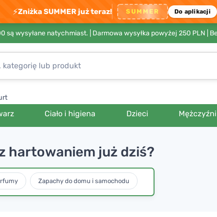
⚡
Zniżka SUMMER już teraz!
SUMMER
Do aplikacji
00 są wysyłane natychmiast. |
Darmowa wysyłka powyżej 250 PLN
| B
urt
warz
Ciało i higiena
Dzieci
Mężczyźni
z hartowaniem już dziś?
erfumy
Zapachy do domu i samochodu