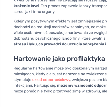
krwionośne naprzemiennie zwężają się i rozszerzają
krążenie krwi
. Ten proces zapewnia lepszy transpo
serce, jak i inne organy.
Kolejnym pozytywnym efektem jest zmniejszenie pr
dochodzi do redukcji markerów zapalnych, co może 
Wiele osób również poszukuje hartowania ze względ
dobrostanu psychicznego. Endorfiny, które uwalnia
stresu i lęku, co prowadzi do uczucia odprężenia 
Hartowanie jako profilaktyka
Regularne hartowanie może być doskonałym narzędzi
miesiącach, kiedy ciało jest narażone na zwiększone
stymuluje
układ odpornościowy
, zwiększa poziom bi
infekcjami. Hartując się,
możemy wzmocnić odporno
może pomóc nie tylko przetrwać zimę w zdrowiu, ale 