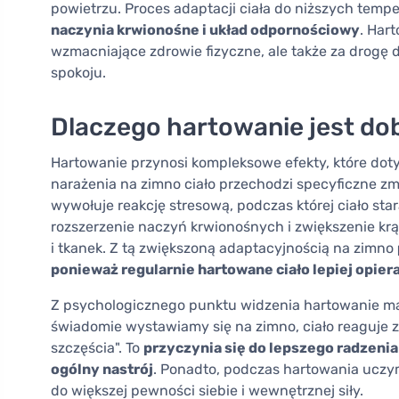
powietrzu. Proces adaptacji ciała do niższych temp
naczynia krwionośne i układ odpornościowy
. Har
wzmacniające zdrowie fizyczne, ale także za drogę 
spokoju.
Dlaczego hartowanie jest dob
Hartowanie przynosi kompleksowe efekty, które dotyc
narażenia na zimno ciało przechodzi specyficzne zm
wywołuje reakcję stresową, podczas której ciało sta
rozszerzenie naczyń krwionośnych i zwiększenie krą
i tkanek. Z tą zwiększoną adaptacyjnością na zimno
ponieważ regularnie hartowane ciało lepiej opier
Z psychologicznego punktu widzenia hartowanie m
świadomie wystawiamy się na zimno, ciało reaguje 
szczęścia". To
przyczynia się do lepszego radzeni
ogólny nastrój
. Ponadto, podczas hartowania uczy
do większej pewności siebie i wewnętrznej siły.