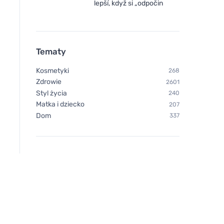
lepší, když si „odpočin
Tematy
Kosmetyki
268
Zdrowie
2601
Styl życia
240
Matka i dziecko
207
Dom
337