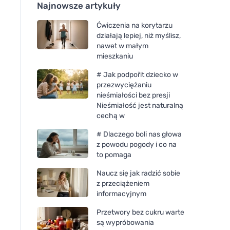
Najnowsze artykuły
Ćwiczenia na korytarzu
działają lepiej, niż myślisz,
nawet w małym
mieszkaniu
# Jak podpořit dziecko w
przezwyciężaniu
nieśmiałości bez presji
Nieśmiałość jest naturalną
cechą w
# Dlaczego boli nas głowa
z powodu pogody i co na
to pomaga
Naucz się jak radzić sobie
z przeciążeniem
informacyjnym
Przetwory bez cukru warte
są wypróbowania