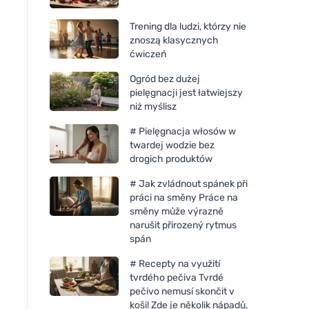
Trening dla ludzi, którzy nie
znoszą klasycznych
ćwiczeń
Ogród bez dużej
pielęgnacji jest łatwiejszy
niż myślisz
# Pielęgnacja włosów w
twardej wodzie bez
drogich produktów
# Jak zvládnout spánek při
práci na směny Práce na
směny může výrazně
narušit přirozený rytmus
spán
# Recepty na využití
tvrdého pečiva Tvrdé
pečivo nemusí skončit v
koši! Zde je několik nápadů,