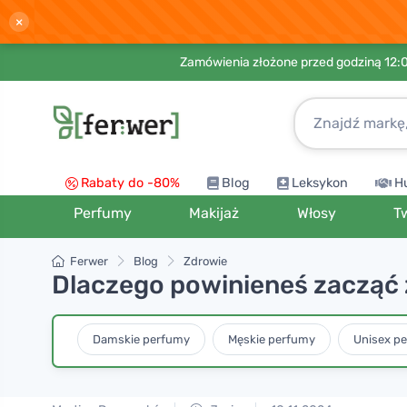
×
Zamówienia złożone przed godziną 12:
Rabaty do -80%
Blog
Leksykon
H
Perfumy
Makijaż
Włosy
T
Ferwer
Blog
Zdrowie
Dlaczego powinieneś zacząć 
Damskie perfumy
Męskie perfumy
Unisex p