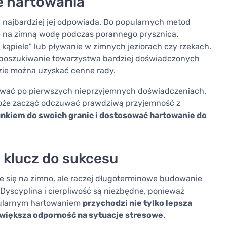
e hartowania
 najbardziej jej odpowiada. Do popularnych metod
ę na zimną wodę podczas porannego prysznica.
 kąpiele" lub pływanie w zimnych jeziorach czy rzekach.
 poszukiwanie towarzystwa bardziej doświadczonych
zie można uzyskać cenne rady.
nować po pierwszych nieprzyjemnych doświadczeniach.
 może zacząć odczuwać prawdziwą przyjemność z
nkiem do swoich granic i dostosować hartowanie do
o klucz do sukcesu
e się na zimno, ale raczej długoterminowe budowanie
. Dyscyplina i cierpliwość są niezbędne, ponieważ
egularnym hartowaniem
przychodzi nie tylko lepsza
i większa odporność na sytuacje stresowe
.