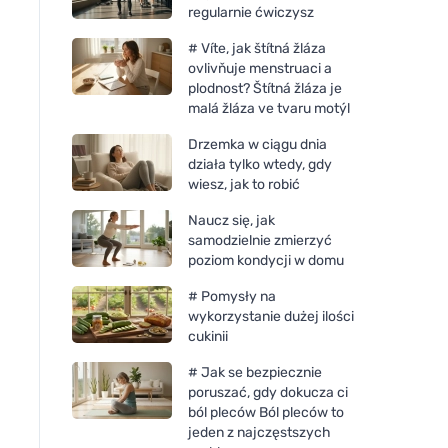
regularnie ćwiczysz
# Víte, jak štítná žláza
ovlivňuje menstruaci a
plodnost? Štítná žláza je
malá žláza ve tvaru motýl
Drzemka w ciągu dnia
działa tylko wtedy, gdy
wiesz, jak to robić
Naucz się, jak
samodzielnie zmierzyć
poziom kondycji w domu
# Pomysły na
wykorzystanie dużej ilości
cukinii
# Jak se bezpiecznie
poruszać, gdy dokucza ci
ból pleców Ból pleców to
jeden z najczęstszych