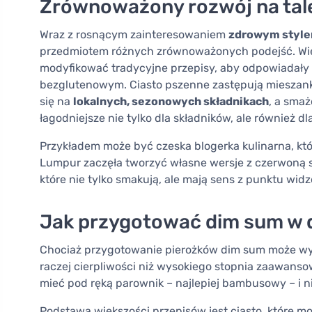
Zrównoważony rozwój na tal
Wraz z rosnącym zainteresowaniem
zdrowym stylem
przedmiotem różnych zrównoważonych podejść. Wiel
modyfikować tradycyjne przepisy, aby odpowiadał
bezglutenowym. Ciasto pszenne zastępują mieszanką 
się na
lokalnych, sezonowych składnikach
, a smaż
łagodniejsze nie tylko dla składników, ale również dla
Przykładem może być czeska blogerka kulinarna, kt
Lumpur zaczęła tworzyć własne wersje z czerwoną so
które nie tylko smakują, ale mają sens z punktu wid
Jak przygotować dim sum w
Chociaż przygotowanie pierożków dim sum może w
raczej cierpliwości niż wysokiego stopnia zaawanso
mieć pod ręką parownik – najlepiej bambusowy – i 
Podstawą większości przepisów jest ciasto, które m