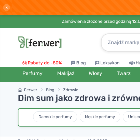
×
Zamówienia złożone przed godziną 12:
Rabaty do -80%
Blog
Leksykon
H
Perfumy
Makijaż
Włosy
Twarz
Ferwer
Blog
Zdrowie
Dim sum jako zdrowa i zrówn
Damskie perfumy
Męskie perfumy
Unise