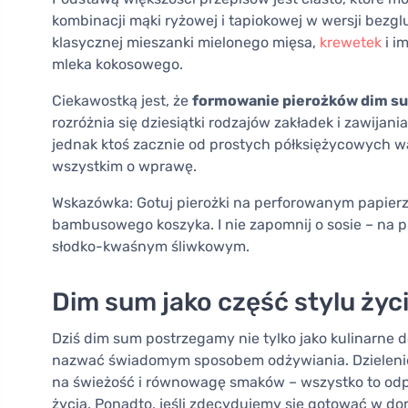
kombinacji mąki ryżowej i tapiokowej w wersji bezg
klasycznej mieszanki mielonego mięsa,
krewetek
i i
mleka kokosowego.
Ciekawostką jest, że
formowanie pierożków dim su
rozróżnia się dziesiątki rodzajów zakładek i zawijan
jednak ktoś zacznie od prostych półksiężycowych wa
wszystkim o wprawę.
Wskazówka: Gotuj pierożki na perforowanym papierze 
bambusowego koszyka. I nie zapomnij o sosie – na
słodko-kwaśnym śliwkowym.
Dim sum jako część stylu życ
Dziś dim sum postrzegamy nie tylko jako kulinarne d
nazwać świadomym sposobem odżywiania. Dzielenie s
na świeżość i równowagę smaków – wszystko to od
życia. Ponadto, jeśli zdecydujemy się gotować w 