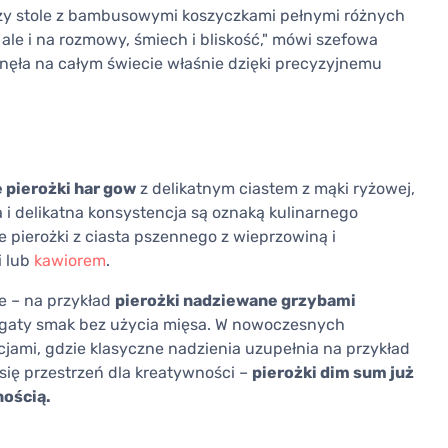
 przy stole z bambusowymi koszyczkami pełnymi różnych
 ale i na rozmowy, śmiech i bliskość," mówi szefowa
łynęła na całym świecie właśnie dzięki precyzyjnemu
 pierożki har gow
z delikatnym ciastem z mąki ryżowej,
 i delikatna konsystencja są oznaką kulinarnego
te pierożki z ciasta pszennego z wieprzowiną i
i lub
kawiorem
.
e – na przykład
pierożki nadziewane grzybami
bogaty smak bez użycia mięsa. W nowoczesnych
cjami, gdzie klasyczne nadzienia uzupełnia na przykład
 się przestrzeń dla kreatywności –
pierożki dim sum już
nością.