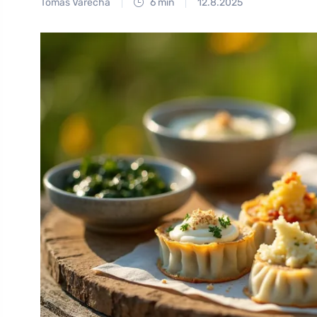
Tomáš Vařecha
6 min
12.8.2025