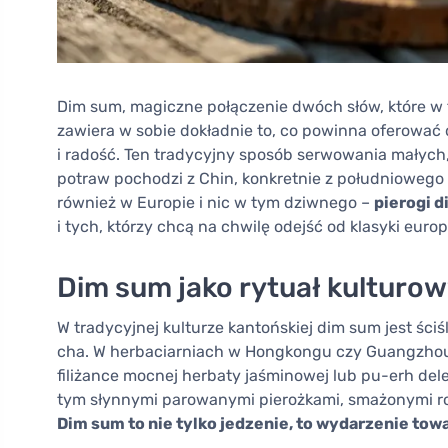
Dim sum, magiczne połączenie dwóch słów, które w 
zawiera w sobie dokładnie to, co powinna oferować d
i radość. Ten tradycyjny sposób serwowania małyc
potraw pochodzi z Chin, konkretnie z południowego 
również w Europie i nic w tym dziwnego –
pierogi 
i tych, którzy chcą na chwilę odejść od klasyki europ
Dim sum jako rytuał kulturowy
W tradycyjnej kulturze kantońskiej dim sum jest śc
cha. W herbaciarniach w Hongkongu czy Guangzhou ra
filiżance mocnej herbaty jaśminowej lub pu-erh del
tym słynnymi parowanymi pierożkami, smażonymi ro
Dim sum to nie tylko jedzenie, to wydarzenie tow