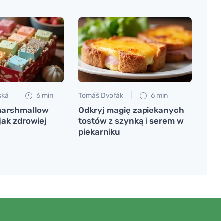
ská
6 min
Tomáš Dvořák
6 min
marshmallow
Odkryj magię zapiekanych
jak zdrowiej
tostów z szynką i serem w
piekarniku