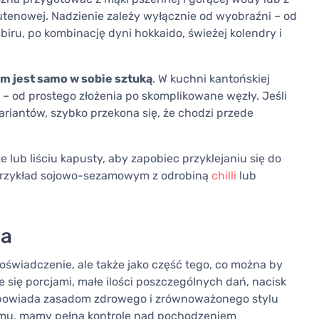
lutenowej. Nadzienie zależy wyłącznie od wyobraźni – od
mbiru, po kombinację dyni hokkaido, świeżej kolendry i
m jest samo w sobie sztuką
. W kuchni kantońskiej
ia – od prostego złożenia po skomplikowane węzły. Jeśli
riantów, szybko przekona się, że chodzi przede
lub liściu kapusty, aby zapobiec przyklejaniu się do
 przykład sojowo-sezamowym z odrobiną
chilli
lub
ia
oświadczenie, ale także jako część tego, co można by
ię porcjami, małe ilości poszczególnych dań, nacisk
powiada zasadom zdrowego i zrównoważonego stylu
domu, mamy pełną kontrolę nad pochodzeniem