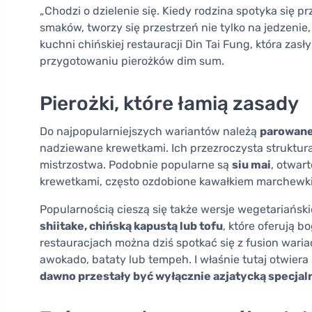
„Chodzi o dzielenie się. Kiedy rodzina spotyka się
smaków, tworzy się przestrzeń nie tylko na jedzenie,
kuchni chińskiej restauracji Din Tai Fung, która zas
przygotowaniu pierożków dim sum.
Pierożki, które łamią zasady
Do najpopularniejszych wariantów należą
parowane
nadziewane krewetkami. Ich przezroczysta struktura
mistrzostwa. Podobnie popularne są
siu mai
, otwar
krewetkami, często ozdobione kawałkiem marchewk
Popularnością cieszą się także wersje wegetariański
shiitake, chińską kapustą lub tofu
, które oferują 
restauracjach można dziś spotkać się z fusion waria
awokado, bataty lub tempeh. I właśnie tutaj otwiera
dawno przestały być wyłącznie azjatycką specjal