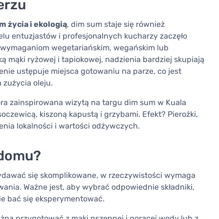
erzu
 życia i ekologią
, dim sum staje się również
u entuzjastów i profesjonalnych kucharzy zaczęło
y wymaganiom wegetariańskim, wegańskim lub
mąki ryżowej i tapiokowej, nadzienia bardziej skupiają
enie ustępuje miejsca gotowaniu na parze, co jest
 zużycia oleju.
óra zainspirowana wizytą na targu dim sum w Kuala
czewicą, kiszoną kapustą i grzybami. Efekt? Pierożki,
zenia lokalności i wartości odżywczych.
 domu?
ydawać się skomplikowane, w rzeczywistości wymaga
wania. Ważne jest, aby wybrać odpowiednie składniki,
nie bać się eksperymentować.
ożna przygotować z mąki pszennej i gorącej wody lub z