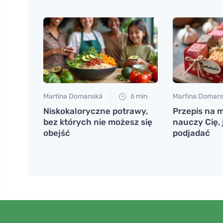
Martina Domanská
6 min
Martina Doman
Niskokaloryczne potrawy,
Przepis na 
bez których nie możesz się
nauczy Cię, 
obejść
podjadać