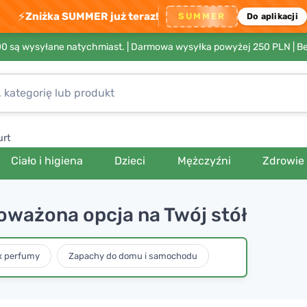
⚡
Zniżka SUMMER już teraz!
SUMMER
Do aplikacji
00 są wysyłane natychmiast. |
Darmowa wysyłka powyżej 250 PLN
| B
urt
Ciało i higiena
Dzieci
Mężczyźni
Zdrowie
oważona opcja na Twój stół
x perfumy
Zapachy do domu i samochodu