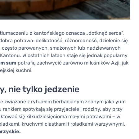
tłumaczeniu z kantońskiego oznacza „dotknąć serca",
obra potrawa: delikatność, różnorodność, dzielenie się
h, często parowanych, smażonych lub nadziewanych
Kantonu. W ostatnich latach staje się jednak popularny
dim sum
potrafią zachwycić zarówno miłośników Azji, jak
ejskiej kuchni.
, nie tylko jedzenie
iśle związane z rytuałem herbacianym znanym jako yum
nkiem spotykają się przyjaciele i rodziny, aby przy
ektować się kilkudziesięcioma małymi potrawami – w
ladkami, kruchymi ciastkami i roladkami warzywnymi.
arzyskie.