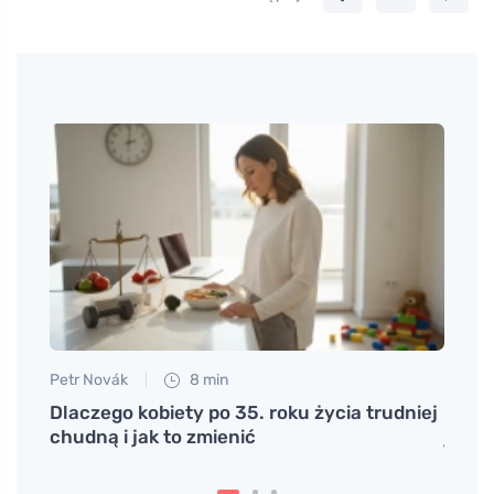
Petr Novák
8 min
Petr N
ej,
Dlaczego kobiety po 35. roku życia trudniej
Czym 
chudną i jak to zmienić
jeśli
skóra