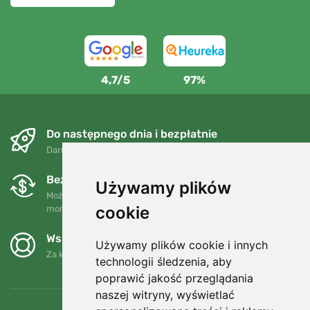
4,7/5
97%
Do następnego dnia i bezpłatnie
Darmowa wysyłka dla zamówień powyżej 250 PLN
Bezpłatne wymiany i zwroty
Używamy plików
Możesz zwrócić lub wymienić swoje zamówienie w dowolnym
cookie
momencie w ciągu 90 dni.
Wspieramy Trees.org
Używamy plików cookie i innych
Za każde zamówienie sadzimy drzewo! Czytaj więcej
O nas
.
technologii śledzenia, aby
poprawić jakość przeglądania
naszej witryny, wyświetlać