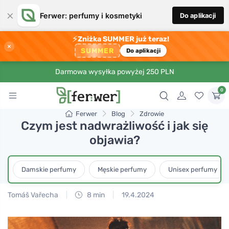
×
Ferwer: perfumy i kosmetyki
Do aplikacji
⚡
Zniżka SUMMER już teraz!
×
SUMMER
Do aplikacji
Darmowa wysyłka powyżej 250 PLN
0
Ferwer
Blog
Zdrowie
Czym jest nadwrażliwość i jak się
objawia?
Damskie perfumy
Męskie perfumy
Unisex perfumy
Tomáš Vařecha
8 min
19.4.2024