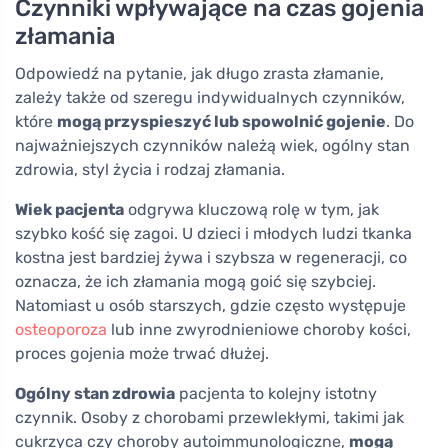
Czynniki wpływające na czas gojenia
złamania
Odpowiedź na pytanie, jak długo zrasta złamanie,
zależy także od szeregu indywidualnych czynników,
które
mogą przyspieszyć lub spowolnić gojenie
. Do
najważniejszych czynników należą wiek, ogólny stan
zdrowia, styl życia i rodzaj złamania.
Wiek pacjenta
odgrywa kluczową rolę w tym, jak
szybko kość się zagoi. U dzieci i młodych ludzi tkanka
kostna jest bardziej żywa i szybsza w regeneracji, co
oznacza, że ich złamania mogą goić się szybciej.
Natomiast u osób starszych, gdzie często występuje
osteoporoza
lub inne zwyrodnieniowe choroby kości,
proces gojenia może trwać dłużej.
Ogólny stan zdrowia
pacjenta to kolejny istotny
czynnik. Osoby z chorobami przewlekłymi, takimi jak
cukrzyca czy choroby autoimmunologiczne,
mogą