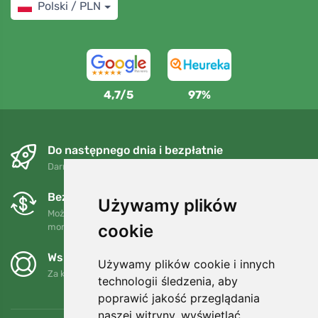
Polski / PLN
4,7/5
97%
Do następnego dnia i bezpłatnie
Darmowa wysyłka dla zamówień powyżej 250 PLN
Bezpłatne wymiany i zwroty
Używamy plików
Możesz zwrócić lub wymienić swoje zamówienie w dowolnym
cookie
momencie w ciągu 90 dni.
Wspieramy Trees.org
Używamy plików cookie i innych
Za każde zamówienie sadzimy drzewo! Czytaj więcej
O nas
.
technologii śledzenia, aby
poprawić jakość przeglądania
naszej witryny, wyświetlać