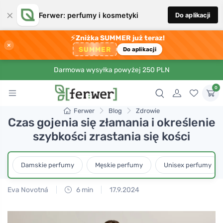
×
Ferwer: perfumy i kosmetyki
Do aplikacji
⚡
Zniżka SUMMER już teraz!
×
SUMMER
Do aplikacji
Darmowa wysyłka powyżej 250 PLN
0
Ferwer
Blog
Zdrowie
Czas gojenia się złamania i określenie
szybkości zrastania się kości
Damskie perfumy
Męskie perfumy
Unisex perfumy
Eva Novotná
6 min
17.9.2024