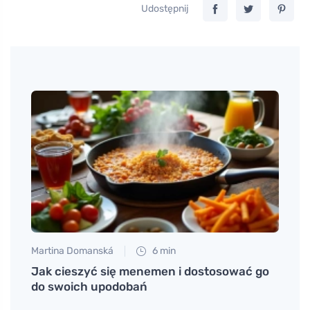
Udostępnij
Martina Domanská
6 min
Petr N
bcine
Jak cieszyć się menemen i dostosować go
Wiosn
do swoich upodobań
gdy z
wytr