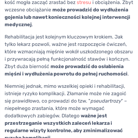
kość mogła zacząć zrastać bez
stresu
i obciążenia. Zbyt
wczesne obciążanie
może prowadzić do wydłużenia
gojenia lub nawet konieczności kolejnej interwencji
medycznej
.
Rehabilitacja jest kolejnym kluczowym krokiem. Jak
tylko lekarz pozwoli, ważne jest rozpoczęcie ćwiczeń,
które wzmacniają mięśnie wokół uszkodzonego obszaru
i przywracają pełną funkcjonalność stawów i kończyn.
Zbyt duża bierność
może prowadzić do osłabienia
mięśni i wydłużenia powrotu do pełnej ruchomości
.
Niemniej jednak, mimo wszelkiej opieki i rehabilitacji,
istnieje ryzyko komplikacji. Złamanie może nie zagoić
się prawidłowo, co prowadzi do tzw. "
pseudartrozy
" –
niepełnego zrastania, które może wymagać
dodatkowych zabiegów. Dlatego
ważne jest
przestrzeganie wszystkich zaleceń lekarza i
regularne wizyty kontrolne, aby zminimalizować
ryzyko komplikacji
.