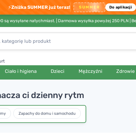
⚡
Zniżka SUMMER już teraz!
SUMMER
Do aplikacji
00 są wysyłane natychmiast. |
Darmowa wysyłka powyżej 250 PLN
| B
urt
Ciało i higiena
Dzieci
Mężczyźni
Zdrowie
acza ci dzienny rytm
umy
Zapachy do domu i samochodu