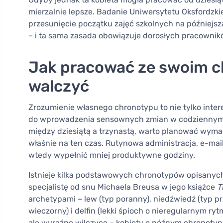
mierzalnie lepsze. Badanie Uniwersytetu Oksfordzki
przesunięcie początku zajęć szkolnych na późniejsz
– i ta sama zasada obowiązuje dorosłych pracownik
Jak pracować ze swoim c
walczyć
Zrozumienie własnego chronotypu to nie tylko inte
do wprowadzenia sensownych zmian w codziennym ży
między dziesiątą a trzynastą, warto planować wyma
właśnie na ten czas. Rutynowa administracja, e-ma
wtedy wypełnić mniej produktywne godziny.
Istnieje kilka podstawowych chronotypów opisanych
specjalistę od snu Michaela Breusa w jego książce
T
archetypami – lew (typ poranny), niedźwiedź (typ p
wieczorny) i delfin (lekki śpioch o nieregularnym ryt
ale wyraźne wilczyce – kobiety o późnym chronotypi