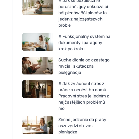
# Jak se bezpiecznie
poruszać, gdy dokucza ci
ból pleców Ból pleców to
jeden z najczęstszych
proble
# Funkcjonalny system na
dokumenty i paragony
krok po kroku
Suche dłonie od częstego
mycia i skuteczna
pielęgnacja
# Jak zvládnout stres z
práce a nenést ho domů
Pracovní stres je jedním z
nejčastějších problémů
mo
Zimne jedzenie do pracy
oszczędzi ci czas i
pieniądze