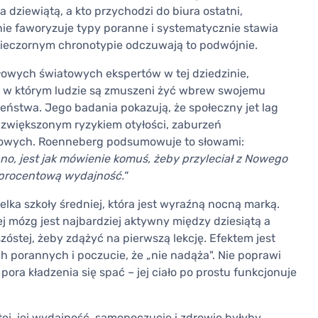
 dziewiątą, a kto przychodzi do biura ostatni,
źnie faworyzuje typy poranne i systematycznie stawia
 wieczornym chronotypie odczuwają to podwójnie.
ołowych światowych ekspertów w tej dziedzinie,
, w którym ludzie są zmuszeni żyć wbrew swojemu
stwa. Jego badania pokazują, że społeczny jet lag
e zwiększonym ryzykiem otyłości, zaburzeń
niowych. Roenneberg podsumowuje to słowami:
no, jest jak mówienie komuś, żeby przyleciał z Nowego
uprocentową wydajność."
ka szkoły średniej, która jest wyraźną nocną marką.
jej mózg jest najbardziej aktywny między dziesiątą a
óstej, żeby zdążyć na pierwszą lekcję. Efektem jest
 porannych i poczucie, że „nie nadąża". Nie poprawi
ora kładzenia się spać – jej ciało po prostu funkcjonuje
ej, jej wydajność, samopoczucie i zdrowie byłyby