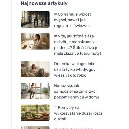
Najnowsze artykuły
# Co hamuje wzrost
mięśni, nawet jeśli
regularnie ćwiczysz
# Víte, jak štítná žláza
ovlivňuje menstruaci a
plodnost? Štítná žláza je
malá žláza ve tvaru motýl
Drzemka w ciągu dnia
działa tylko wtedy, gdy
wiesz, jak to robić
Naucz się, jak
samodzielnie zmierzyć
poziom kondycji w domu
# Pomysły na
wykorzystanie dużej ilości
cukinii