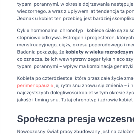
typami porannymi, w okresie dojrzewania następuj
wieczornego, a wraz z upływem lat tendencja ta po
Jednak u kobiet ten przebieg jest bardziej skompl
Cykle hormonalne, chronotyp i kobiece ciało są ze 
stopniowo odkrywa. Estrogen i progesteron, których 
menstruacyjnego, ciąży, okresu poporodowego i m
Badania pokazują, że
kobiety w wieku rozrodczym 
co oznacza, że ich wewnętrzny zegar tyka nieco szyb
typami porannymi – wpływ ma kombinacja genetyki,
Kobieta po czterdziestce, która przez całe życie z
perimenopauzie
jej rytm snu znowu się zmienia – i 
najczęstszych dolegliwości kobiet w tym okresie ży
jakość i timing snu. Tutaj chronotyp i zdrowie kobie
Społeczna presja wczesne
Nowoczesny świat pracy zbudowany jest na założeni