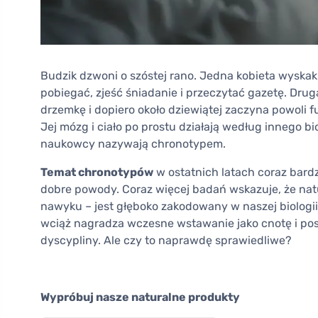
Budzik dzwoni o szóstej rano. Jedna kobieta wyskaku
pobiegać, zjeść śniadanie i przeczytać gazetę. Druga
drzemkę i dopiero około dziewiątej zaczyna powoli fu
Jej mózg i ciało po prostu działają według innego b
naukowcy nazywają chronotypem.
Temat chronotypów
w ostatnich latach coraz bardz
dobre powody. Coraz więcej badań wskazuje, że natur
nawyku – jest głęboko zakodowany w naszej biologii
wciąż nagradza wczesne wstawanie jako cnotę i pos
dyscypliny. Ale czy to naprawdę sprawiedliwe?
Wypróbuj nasze naturalne produkty