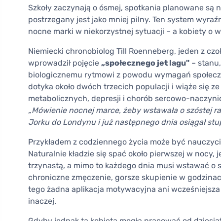
Szkoły zaczynają o ósmej, spotkania planowane są na
postrzegany jest jako mniej pilny. Ten system wyra
nocne marki w niekorzystnej sytuacji – a kobiety o
Niemiecki chronobiolog Till Roenneberg, jeden z cz
wprowadził pojęcie
„społecznego jet lagu"
– stanu
biologicznemu rytmowi z powodu wymagań społeczeń
dotyka około dwóch trzecich populacji i wiąże się z
metabolicznych, depresji i chorób sercowo-naczy
„Mówienie nocnej marce, żeby wstawała o szóstej ra
Jorku do Londynu i już następnego dnia osiągał st
Przykładem z codziennego życia może być nauczyciel
Naturalnie kładzie się spać około pierwszej w nocy, 
trzynastą, a mimo to każdego dnia musi wstawać o sz
chroniczne zmęczenie, gorsze skupienie w godzinach
tego żadna aplikacja motywacyjna ani wcześniejsza p
inaczej.
Gdyby jednak ta kobieta mogła pracować od dziesiąt