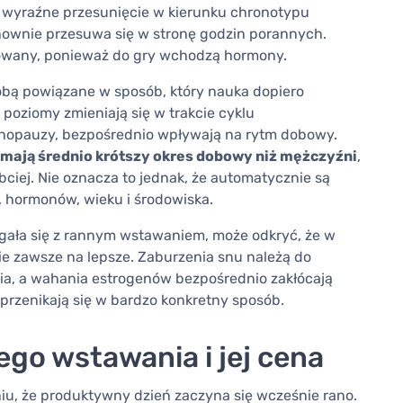
e wyraźne przesunięcie w kierunku chronotypu
nownie przesuwa się w stronę godzin porannych.
ikowany, ponieważ do gry wchodzą hormony.
sobą powiązane w sposób, który nauka dopiero
poziomy zmieniają się w trakcie cyklu
enopauzy, bezpośrednio wpływają na rytm dobowy.
mają średnio krótszy okres dobowy niż mężczyźni
,
ciej. Nie oznacza to jednak, że automatycznie są
 hormonów, wieku i środowiska.
magała się z rannym wstawaniem, może odkryć, że w
nie zawsze na lepsze. Zaburzenia snu należą do
cia, a wahania estrogenów bezpośrednio zakłócają
t przenikają się w bardzo konkretny sposób.
go wstawania i jej cena
u, że produktywny dzień zaczyna się wcześnie rano.