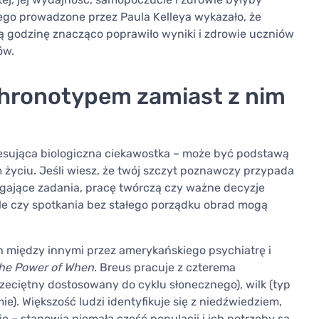
ego prowadzone przez Paula Kelleya wykazało, że
ą godzinę znacząco poprawiło wyniki i zdrowie uczniów
ów.
hronotypem zamiast z nim
resująca biologiczna ciekawostka – może być podstawą
ciu. Jeśli wiesz, że twój szczyt poznawczy przypada
gające zadania, pracę twórczą czy ważne decyzje
ile czy spotkania bez stałego porządku obrad mogą
 między innymi przez amerykańskiego psychiatrę i
he Power of When
. Breus pracuje z czterema
rzeciętny dostosowany do cyklu słonecznego), wilk (typ
mie). Większość ludzi identyfikuje się z niedźwiedziem,
e – stanowią niemałą część populacji i ich potrzeby są