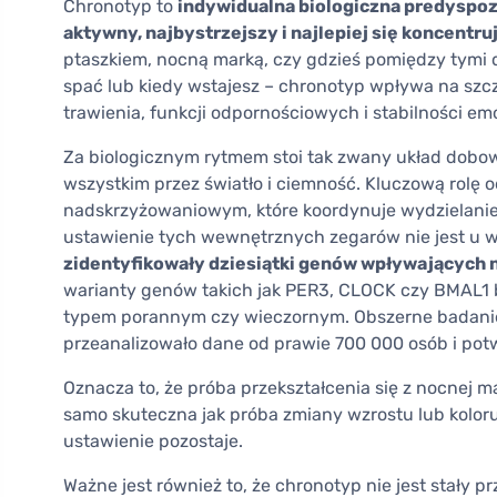
Chronotyp to
indywidualna biologiczna predyspozy
aktywny, najbystrzejszy i najlepiej się koncentru
ptaszkiem, nocną marką, czy gdzieś pomiędzy tymi d
spać lub kiedy wstajesz – chronotyp wpływa na szcz
trawienia, funkcji odpornościowych i stabilności em
Za biologicznym rytmem stoi tak zwany układ dobow
wszystkim przez światło i ciemność. Kluczową rol
nadskrzyżowaniowym, które koordynuje wydzielanie 
ustawienie tych wewnętrznych zegarów nie jest u w
zidentyfikowały dziesiątki genów wpływających 
warianty genów takich jak PER3, CLOCK czy BMAL1 b
typem porannym czy wieczornym. Obszerne badani
przeanalizowało dane od prawie 700 000 osób i pot
Oznacza to, że próba przekształcenia się z nocnej ma
samo skuteczna jak próba zmiany wzrostu lub kolor
ustawienie pozostaje.
Ważne jest również to, że chronotyp nie jest stały pr