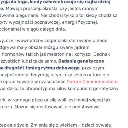
cja do tego, kiedy człowiek czuje się najbardziej
je.
Mówiąc prościej, określa, czy jesteś rannym
woma biegunami. Nie chodzi tylko o to, kiedy chodzisz
yty wydajności poznawczej, energii fizycznej,
ocjonalnej w ciągu całego dnia.
y, czyli wewnętrzny zegar ciała sterowany przede
ę odgrywa mały obszar mózgu zwany jądrem
hormonów takich jak melatonina i kortyzol. Jednak
szystkich ludzi takie samo.
Badania genetyczne
na długość i timing rytmu dobowego
, przy czym
ezpośrednio decydują o tym, czy jesteś naturalnie
e opublikowane w czasopiśmie
Nature Communications
wierdziło, że chronotyp ma silny komponent genetyczny.
rki w rannego ptaszka siłą woli jest mniej więcej tak
u oczu. Można się dostosować, ale podstawowe
zez całe życie. Zmienia się z wiekiem – dzieci bywają