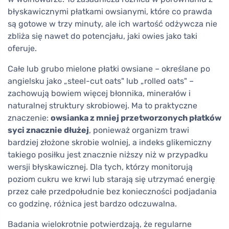
błyskawicznymi płatkami owsianymi, które co prawda
są gotowe w trzy minuty, ale ich wartość odżywcza nie
zbliża się nawet do potencjału, jaki owies jako taki
oferuje.
Całe lub grubo mielone płatki owsiane – określane po
angielsku jako „steel-cut oats" lub „rolled oats" –
zachowują bowiem więcej błonnika, minerałów i
naturalnej struktury skrobiowej. Ma to praktyczne
znaczenie:
owsianka z mniej przetworzonych płatków
syci znacznie dłużej
, ponieważ organizm trawi
bardziej złożone skrobie wolniej, a indeks glikemiczny
takiego posiłku jest znacznie niższy niż w przypadku
wersji błyskawicznej. Dla tych, którzy monitorują
poziom cukru we krwi lub starają się utrzymać energię
przez całe przedpołudnie bez konieczności podjadania
co godzinę, różnica jest bardzo odczuwalna.
Badania wielokrotnie potwierdzają, że regularne