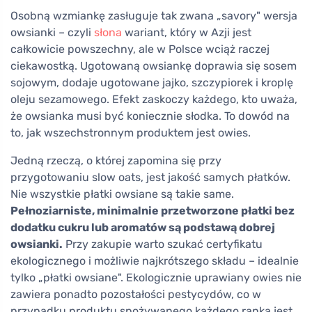
Osobną wzmiankę zasługuje tak zwana „savory" wersja
owsianki – czyli
słona
wariant, który w Azji jest
całkowicie powszechny, ale w Polsce wciąż raczej
ciekawostką. Ugotowaną owsiankę doprawia się sosem
sojowym, dodaje ugotowane jajko, szczypiorek i kroplę
oleju sezamowego. Efekt zaskoczy każdego, kto uważa,
że owsianka musi być koniecznie słodka. To dowód na
to, jak wszechstronnym produktem jest owies.
Jedną rzeczą, o której zapomina się przy
przygotowaniu slow oats, jest jakość samych płatków.
Nie wszystkie płatki owsiane są takie same.
Pełnoziarniste, minimalnie przetworzone płatki bez
dodatku cukru lub aromatów są podstawą dobrej
owsianki.
Przy zakupie warto szukać certyfikatu
ekologicznego i możliwie najkrótszego składu – idealnie
tylko „płatki owsiane". Ekologicznie uprawiany owies nie
zawiera ponadto pozostałości pestycydów, co w
przypadku produktu spożywanego każdego ranka jest