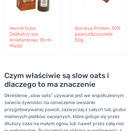
Henné Color
Bombus Protein 30%
Delikatny sos
peanut&cocolate
śmietankowy 90 ml
50g
Miedź
Czym właściwie są slow oats i
dlaczego to ma znaczenie
Określenie „slow oats" używane jest we współczesnym
świecie żywności na oznaczenie owsianki
przygotowywanej powoli, zazwyczaj z całych lub grubo
mielonych płatków owsianych, które gotuje się przez
dłuższy czas na małym ogniu lub nawet przez całą noc
w wolnowarze. To zasadnicza różnica w porównaniu z