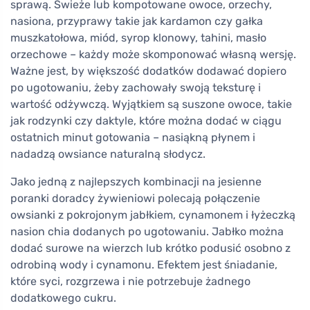
sprawą. Świeże lub kompotowane owoce, orzechy,
nasiona, przyprawy takie jak kardamon czy gałka
muszkatołowa, miód, syrop klonowy, tahini, masło
orzechowe – każdy może skomponować własną wersję.
Ważne jest, by większość dodatków dodawać dopiero
po ugotowaniu, żeby zachowały swoją teksturę i
wartość odżywczą. Wyjątkiem są suszone owoce, takie
jak rodzynki czy daktyle, które można dodać w ciągu
ostatnich minut gotowania – nasiąkną płynem i
nadadzą owsiance naturalną słodycz.
Jako jedną z najlepszych kombinacji na jesienne
poranki doradcy żywieniowi polecają połączenie
owsianki z pokrojonym jabłkiem, cynamonem i łyżeczką
nasion chia dodanych po ugotowaniu. Jabłko można
dodać surowe na wierzch lub krótko podusić osobno z
odrobiną wody i cynamonu. Efektem jest śniadanie,
które syci, rozgrzewa i nie potrzebuje żadnego
dodatkowego cukru.