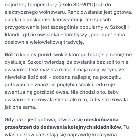
najniższą temperaturę (około 80–90°C) lub do
elektrycznego wolnowaru. Rano owsianka jest gotowa,
ciepła i o doskonałej konsystencji. Ten sposób
przygotowania jest szczególnie popularny w Szkocji i
Irlandii, gdzie owsianka – tamtejszy „porridge" – ma
dosłownie wielowiekową tradycję.
Sól
to kolejny punkt, wokół którego toczą się namiętne
dyskusje. Szkoci twierdzą, że owsianka bez soli to nie
owsianka, lecz mazista masa. I mają rację w tym, że
niewielka ilość soli – dodana najlepiej na początku
gotowania – znacznie pogłębia smak i redukuje
ewentualną gorzkość owsa. Nie chodzi o to, żeby
owsianka smakowała słono, ale o to, żeby smakowała
jak ona sama.
Gdy baza jest gotowa, otwiera się
nieskończona
przestrzeń do dodawania kolejnych składników.
Tu
właśnie slow oats stają się naprawdę kreatywną