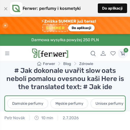
×
Ferwer: perfumy i kosmetyki
Do aplikacji
⚡
Zniżka SUMMER już teraz!
×
SUMMER
Do aplikacji
Darmowa wysyłka powyżej 250 PLN
0
Ferwer
Blog
Zdrowie
# Jak dokonale uvařit slow oats
neboli pomalou ovesnou kaši Here is
the translated text: # Jak ide
Damskie perfumy
Męskie perfumy
Unisex perfumy
Petr Novák
10 min
2.7.2026