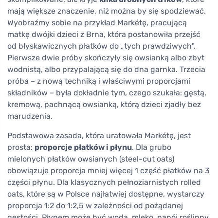
mają większe znaczenie, niż można by się spodziewać.
Wyobraźmy sobie na przykład Markétę, pracującą
matkę dwójki dzieci z Brna, która postanowiła przejść
od błyskawicznych płatków do „tych prawdziwych".
Pierwsze dwie próby skończyły się owsianką albo zbyt
wodnistą, albo przypalającą się do dna garnka. Trzecia
próba – z nową techniką i właściwymi proporcjami
składników – była dokładnie tym, czego szukała: gęstą,
kremową, pachnącą owsianką, którą dzieci zjadły bez
marudzenia.
Podstawowa zasada, która uratowała Markétę, jest
prosta:
proporcje płatków i płynu
. Dla grubo
mielonych płatków owsianych (steel-cut oats)
obowiązuje proporcja mniej więcej 1 część płatków na 3
części płynu. Dla klasycznych pełnoziarnistych rolled
oats, które są w Polsce najłatwiej dostępne, wystarczy
proporcja 1:2 do 1:2,5 w zależności od pożądanej
gęstości. Płynem może być woda, mleko, napój roślinny