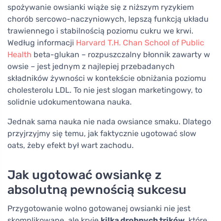
spożywanie owsianki wiąże się z niższym ryzykiem
chorób sercowo-naczyniowych, lepszą funkcją układu
trawiennego i stabilnością poziomu cukru we krwi.
Według informacji
Harvard T.H. Chan School of Public
Health
beta-glukan – rozpuszczalny błonnik zawarty w
owsie – jest jednym z najlepiej przebadanych
składników żywności w kontekście obniżania poziomu
cholesterolu LDL. To nie jest slogan marketingowy, to
solidnie udokumentowana nauka.
Jednak sama nauka nie nada owsiance smaku. Dlatego
przyjrzyjmy się temu, jak faktycznie ugotować slow
oats, żeby efekt był wart zachodu.
Jak ugotować owsiankę z
absolutną pewnością sukcesu
Przygotowanie wolno gotowanej owsianki nie jest
skomplikowane, ale kryje
kilka drobnych trików
, które