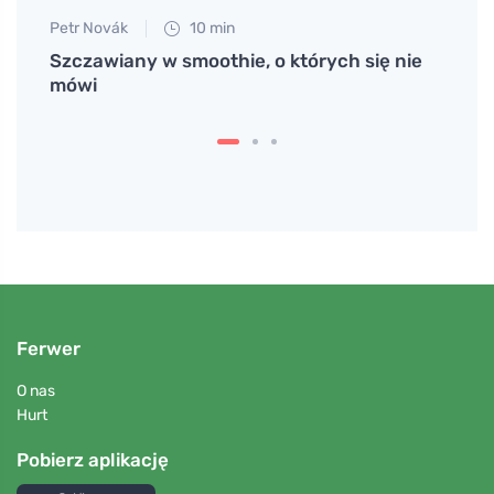
Petr Novák
10 min
Martin
i MCAS
Szczawiany w smoothie, o których się nie
Wypró
mówi
zach
Ferwer
O nas
Hurt
Pobierz aplikację