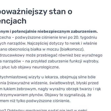
oważniejszy stan o
encjach
żonym i potencjalnie niebezpiecznym zaburzeniem.
cecha – podwyższone ciśnienie krwi po 20. tygodniu
ych narządów. Najczęściej dotyczy to nerek i właśnie
ano obecnością białka w moczu (białkomocz).
edrzucawkowy może przebiegać również bez wyraźnego
ia narządów – na przykład zaburzenie funkcji wątroby,
k płuc lub objawy neurologiczne.
atychmiastowej wizyty u lekarza, obejmują silne bóle
nia (niewyraźne widzenie, światłowstręt, błyski przed
ym łukiem żebrowym, nagły wyraźny obrzęk twarzy i rąk
trzymywaniem płynów. Objawy te sygnalizują, że
emem niż tylko podwyższone ciśnienie.
o? Dokładny mechanizm nadal nie jest w pełni