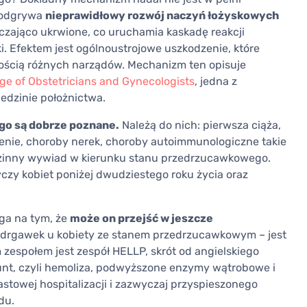
ę odgrywa
nieprawidłowy rozwój naczyń łożyskowych
rczająco ukrwione, co uruchamia kaskadę reakcji
. Efektem jest ogólnoustrojowe uszkodzenie, które
nością różnych narządów. Mechanizm ten opisuje
ge of Obstetricians and Gynecologists
, jedna z
iedzinie położnictwa.
go są dobrze poznane.
Należą do nich: pierwsza ciąża,
ienie, choroby nerek, choroby autoimmunologiczne takie
rodzinny wywiad w kierunku stanu przedrzucawkowego.
czy kobiet poniżej dwudziestego roku życia oraz
ga na tym, że
może on przejść w jeszcze
 drgawek u kobiety ze stanem przedrzucawkowym – jest
zespołem jest zespół HELLP, skrót od angielskiego
ount, czyli hemoliza, podwyższone enzymy wątrobowe i
astowej hospitalizacji i zazwyczaj przyspieszonego
du.