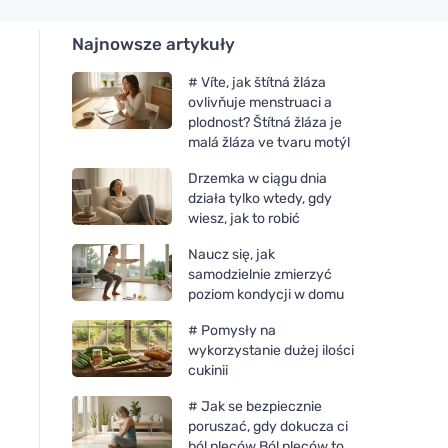
Najnowsze artykuły
# Víte, jak štítná žláza
ovlivňuje menstruaci a
plodnost? Štítná žláza je
malá žláza ve tvaru motýl
Drzemka w ciągu dnia
działa tylko wtedy, gdy
wiesz, jak to robić
Naucz się, jak
samodzielnie zmierzyć
poziom kondycji w domu
# Pomysły na
wykorzystanie dużej ilości
cukinii
# Jak se bezpiecznie
poruszać, gdy dokucza ci
ból pleców Ból pleców to