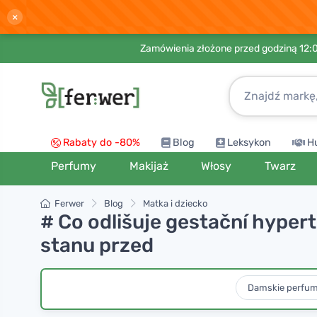
×
Zamówienia złożone przed godziną 12:
Rabaty do -80%
Blog
Leksykon
H
Perfumy
Makijaż
Włosy
Twarz
Ferwer
Blog
Matka i dziecko
# Co odlišuje gestační hyper
stanu przed
Damskie perfu