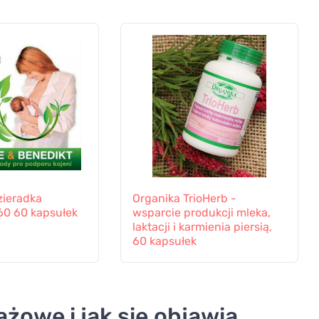
zieradka
Organika TrioHerb -
60 60 kapsułek
wsparcie produkcji mleka,
laktacji i karmienia piersią,
60 kapsułek
ążowe i jak się objawia