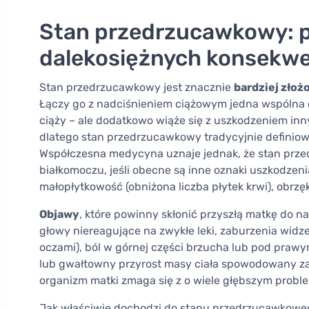
Stan przedrzucawkowy: p
dalekosiężnych konsekw
Stan przedrzucawkowy jest znacznie
bardziej zło
Łączy go z nadciśnieniem ciążowym jedna wspólna 
ciąży – ale dodatkowo wiąże się z uszkodzeniem inn
dlatego stan przedrzucawkowy tradycyjnie definiow
Współczesna medycyna uznaje jednak, że stan prz
białkomoczu, jeśli obecne są inne oznaki uszkodzen
małopłytkowość (obniżona liczba płytek krwi), obrzę
Objawy
, które powinny skłonić przyszłą matkę do n
głowy niereagujące na zwykłe leki, zaburzenia widze
oczami), ból w górnej części brzucha lub pod praw
lub gwałtowny przyrost masy ciała spowodowany za
organizm matki zmaga się z o wiele głębszym probl
Jak właściwie dochodzi do stanu przedrzucawkoweg