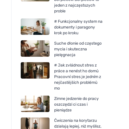
jeden z najczęstszych
proble
# Funkcjonalny system na
dokumenty i paragony
krok po kroku
Suche dłonie od częstego
mycia i skuteczna
pielęgnacja
# Jak zvládnout stres z
práce a nenést ho domů
Pracovní stres je jedním z
nejčastějších problémů
mo
Zimne jedzenie do pracy
oszczędzi ci czas i
pieniądze
Ćwiczenia na korytarzu
działają lepiej, niż myślisz,