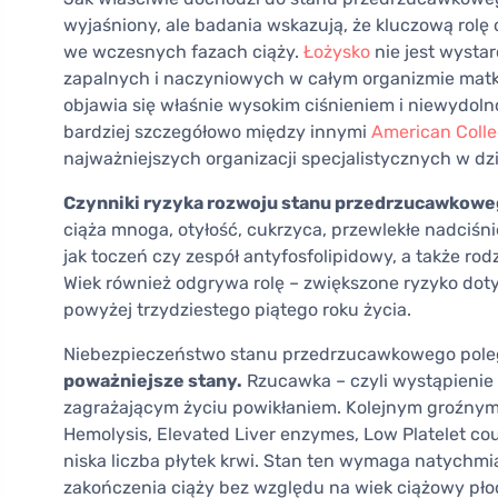
wyjaśniony, ale badania wskazują, że kluczową rol
we wczesnych fazach ciąży.
Łożysko
nie jest wysta
zapalnych i naczyniowych w całym organizmie matki
objawia się właśnie wysokim ciśnieniem i niewydol
bardziej szczegółowo między innymi
American Colle
najważniejszych organizacji specjalistycznych w dz
Czynniki ryzyka rozwoju stanu przedrzucawkowe
ciąża mnoga, otyłość, cukrzyca, przewlekłe nadciśn
jak toczeń czy zespół antyfosfolipidowy, a także 
Wiek również odgrywa rolę – zwiększone ryzyko doty
powyżej trzydziestego piątego roku życia.
Niebezpieczeństwo stanu przedrzucawkowego pole
poważniejsze stany.
Rzucawka – czyli wystąpienie
zagrażającym życiu powikłaniem. Kolejnym groźnym 
Hemolysis, Elevated Liver enzymes, Low Platelet c
niska liczba płytek krwi. Stan ten wymaga natychmi
zakończenia ciąży bez względu na wiek ciążowy pło