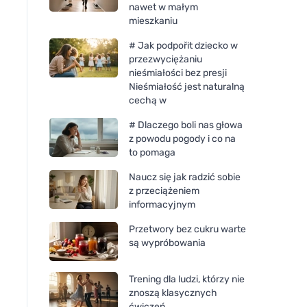
nawet w małym
mieszkaniu
# Jak podpořit dziecko w
przezwyciężaniu
nieśmiałości bez presji
Nieśmiałość jest naturalną
cechą w
# Dlaczego boli nas głowa
z powodu pogody i co na
to pomaga
Naucz się jak radzić sobie
Organika Benedyktynka 500
Organika Kozieradk
z przeciążeniem
mg, 60 kapsułek
mg, 60 kapsułek
informacyjnym
Przetwory bez cukru warte
są wypróbowania
Trening dla ludzi, którzy nie
znoszą klasycznych
ćwiczeń