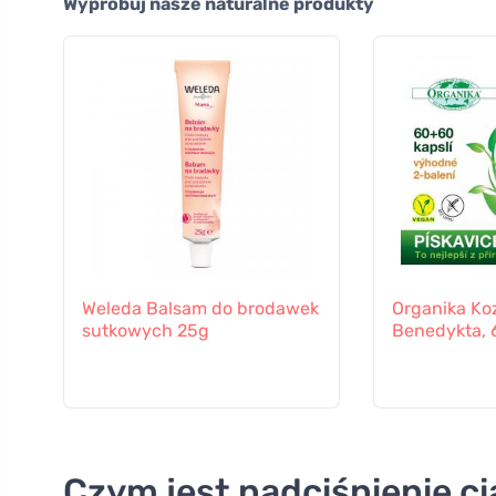
Wypróbuj nasze naturalne produkty
Weleda Balsam do brodawek
Organika Ko
sutkowych 25g
Benedykta, 
Czym jest nadciśnienie ci