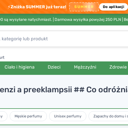
⚡
Zniżka SUMMER już teraz!
SUMMER
Do aplikacji
00 są wysyłane natychmiast. |
Darmowa wysyłka powyżej 250 PLN
| B
urt
Ciało i higiena
Dzieci
Mężczyźni
Zdrowie
tenzi a preeklampsii ## Co odróżn
my
Męskie perfumy
Unisex perfumy
Zapachy do domu i