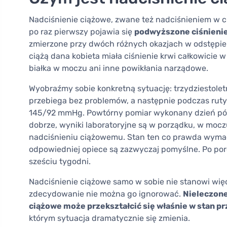
Nadciśnienie ciążowe, zwane też nadciśnieniem w cią
po raz pierwszy pojawia się
podwyższone ciśnienie
zmierzone przy dwóch różnych okazjach w odstępie c
ciążą dana kobieta miała ciśnienie krwi całkowicie
białka w moczu ani inne powikłania narządowe.
Wyobraźmy sobie konkretną sytuację: trzydziestolet
przebiega bez problemów, a następnie podczas rutyn
145/92 mmHg. Powtórny pomiar wykonany dzień późn
dobrze, wyniki laboratoryjne są w porządku, w mocz
nadciśnieniu ciążowemu. Stan ten co prawda wymaga
odpowiedniej opiece są zazwyczaj pomyślne. Po por
sześciu tygodni.
Nadciśnienie ciążowe samo w sobie nie stanowi więc
zdecydowanie nie można go ignorować.
Nieleczone
ciążowe może przekształcić się właśnie w stan 
którym sytuacja dramatycznie się zmienia.