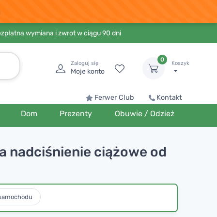
ezpłatna wymiana i zwrot w ciągu 90 dni
0
Zaloguj się
Koszyk
Moje konto
Ferwer Club
Kontakt
Dom
Prezenty
Obuwie / Odzież
ia nadciśnienie ciążowe od
 samochodu