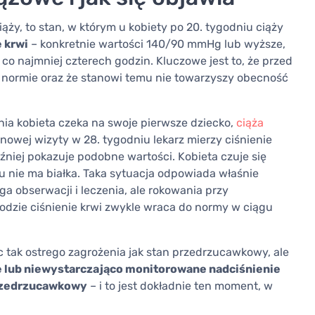
ży, to stan, w którym u kobiety po 20. tygodniu ciąży
 krwi
– konkretnie wartości 140/90 mmHg lub wyższe,
o najmniej czterech godzin. Kluczowe jest to, że przed
 w normie oraz że stanowi temu nie towarzyszy obecność
nia kobieta czeka na swoje pierwsze dziecko,
ciąża
owej wizyty w 28. tygodniu lekarz mierzy ciśnienie
iej pokazuje podobne wartości. Kobieta czuje się
u nie ma białka. Taka sytuacja odpowiada właśnie
 obserwacji i leczenia, ale rokowania przy
odzie ciśnienie krwi zwykle wraca do normy w ciągu
 tak ostrego zagrożenia jak stan przedrzucawkowy, ale
 lub niewystarczająco monitorowane nadciśnienie
przedrzucawkowy
– i to jest dokładnie ten moment, w