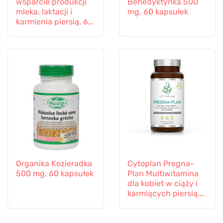
wsparcie produkcji
Benedyktynka 500
mleka, laktacji i
mg, 60 kapsułek
karmienia piersią, 60
kapsułek
Organika Kozieradka
Cytoplan Pregna-
500 mg, 60 kapsułek
Plan Multiwitamina
dla kobiet w ciąży i
karmiących piersią,
60 tabletek