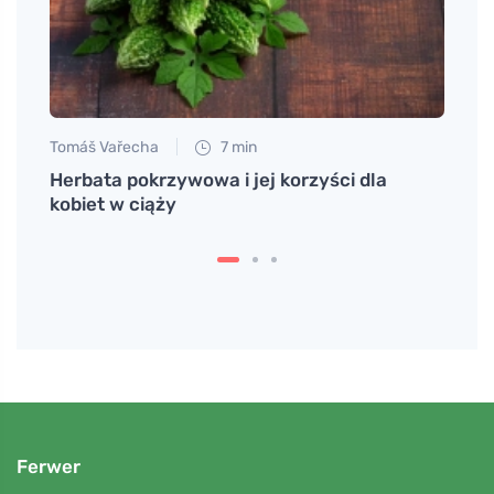
Tomáš Vařecha
7 min
Petr N
zkola
Herbata pokrzywowa i jej korzyści dla
Wspie
kobiet w ciąży
wita
Ferwer