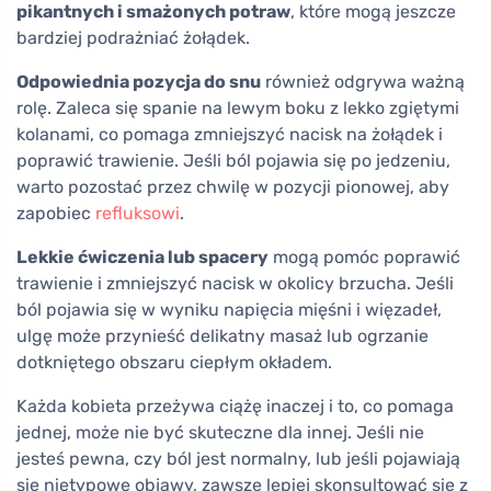
pikantnych i smażonych potraw
, które mogą jeszcze
bardziej podrażniać żołądek.
Odpowiednia pozycja do snu
również odgrywa ważną
rolę. Zaleca się spanie na lewym boku z lekko zgiętymi
kolanami, co pomaga zmniejszyć nacisk na żołądek i
poprawić trawienie. Jeśli ból pojawia się po jedzeniu,
warto pozostać przez chwilę w pozycji pionowej, aby
zapobiec
refluksowi
.
Lekkie ćwiczenia lub spacery
mogą pomóc poprawić
trawienie i zmniejszyć nacisk w okolicy brzucha. Jeśli
ból pojawia się w wyniku napięcia mięśni i więzadeł,
ulgę może przynieść delikatny masaż lub ogrzanie
dotkniętego obszaru ciepłym okładem.
Każda kobieta przeżywa ciążę inaczej i to, co pomaga
jednej, może nie być skuteczne dla innej. Jeśli nie
jesteś pewna, czy ból jest normalny, lub jeśli pojawiają
się nietypowe objawy, zawsze lepiej skonsultować się z