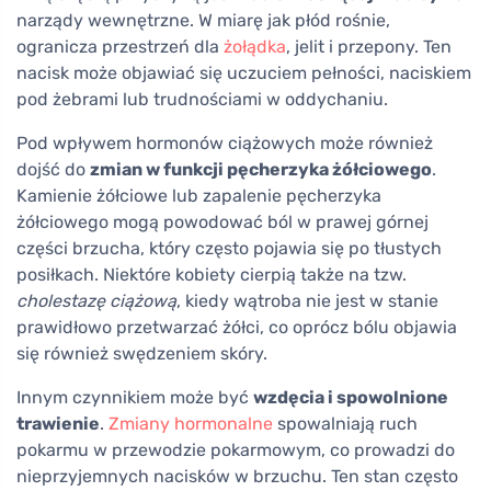
narządy wewnętrzne. W miarę jak płód rośnie,
ogranicza przestrzeń dla
żołądka
, jelit i przepony. Ten
nacisk może objawiać się uczuciem pełności, naciskiem
pod żebrami lub trudnościami w oddychaniu.
Pod wpływem hormonów ciążowych może również
dojść do
zmian w funkcji pęcherzyka żółciowego
.
Kamienie żółciowe lub zapalenie pęcherzyka
żółciowego mogą powodować ból w prawej górnej
części brzucha, który często pojawia się po tłustych
posiłkach. Niektóre kobiety cierpią także na tzw.
cholestazę ciążową
, kiedy wątroba nie jest w stanie
prawidłowo przetwarzać żółci, co oprócz bólu objawia
się również swędzeniem skóry.
Innym czynnikiem może być
wzdęcia i spowolnione
trawienie
.
Zmiany hormonalne
spowalniają ruch
pokarmu w przewodzie pokarmowym, co prowadzi do
nieprzyjemnych nacisków w brzuchu. Ten stan często