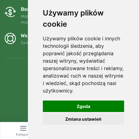
Bezpłatne wymiany i zwroty
Używamy plików
Możesz zwrócić lub wymienić swoje zamówienie w dowolnym
cookie
momencie w ciągu 90 dni.
Wspieramy Trees.org
Używamy plików cookie i innych
Za każde zamówienie sadzimy drzewo! Czytaj więcej
O nas
.
technologii śledzenia, aby
poprawić jakość przeglądania
naszej witryny, wyświetlać
spersonalizowane treści i reklamy,
analizować ruch w naszej witrynie
i wiedzieć, skąd pochodzą nasi
użytkownicy.
Zgoda
Zmiana ustawień
© Topshelf s.r.o. Wszelkie prawa zastrzeżone.
Kategoria
Wyszukiwanie
Koszyk