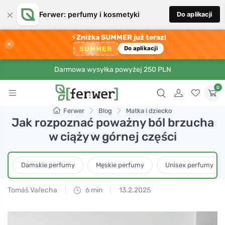
×
Ferwer: perfumy i kosmetyki
Do aplikacji
⚡
Zniżka SUMMER już teraz!
×
SUMMER
Do aplikacji
Darmowa wysyłka powyżej 250 PLN
0
Ferwer
Blog
Matka i dziecko
Jak rozpoznać poważny ból brzucha
w ciąży w górnej części
Damskie perfumy
Męskie perfumy
Unisex perfumy
Tomáš Vařecha
6 min
13.2.2025