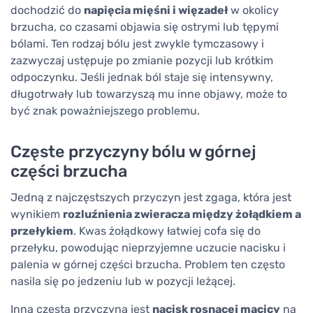
dochodzić do
napięcia mięśni i więzadeł
w okolicy
brzucha, co czasami objawia się ostrymi lub tępymi
bólami. Ten rodzaj bólu jest zwykle tymczasowy i
zazwyczaj ustępuje po zmianie pozycji lub krótkim
odpoczynku. Jeśli jednak ból staje się intensywny,
długotrwały lub towarzyszą mu inne objawy, może to
być znak poważniejszego problemu.
Częste przyczyny bólu w górnej
części brzucha
Jedną z najczęstszych przyczyn jest zgaga, która jest
wynikiem
rozluźnienia zwieracza między żołądkiem a
przełykiem
. Kwas żołądkowy łatwiej cofa się do
przełyku, powodując nieprzyjemne uczucie nacisku i
palenia w górnej części brzucha. Problem ten często
nasila się po jedzeniu lub w pozycji leżącej.
Inną częstą przyczyną jest
nacisk rosnącej macicy
na