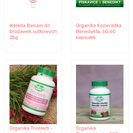
Weleda Balsam do
Organika Kozieradka
brodawek sutkowych
Benedykta, 60 60
25g
kapsułek
Organika TrioHerb -
Organika