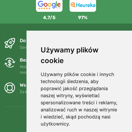
4,7/5
97%
Do następnego dnia i bezpłatnie
Darmowa wysyłka dla zamówień powyżej 250 PLN
Używamy plików
cookie
Bezpłatne wymiany i zwroty
Możesz zwrócić lub wymienić swoje zamówienie w dowolnym
momencie w ciągu 90 dni.
Używamy plików cookie i innych
technologii śledzenia, aby
Wspieramy Trees.org
poprawić jakość przeglądania
Za każde zamówienie sadzimy drzewo! Czytaj więcej
O nas
.
naszej witryny, wyświetlać
spersonalizowane treści i reklamy,
analizować ruch w naszej witrynie
i wiedzieć, skąd pochodzą nasi
użytkownicy.