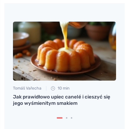
Tomáš Vařecha
10 min
Petr N
Jak prawidłowo upiec canelé i cieszyć się
Przep
jego wyśmienitym smakiem
okazj