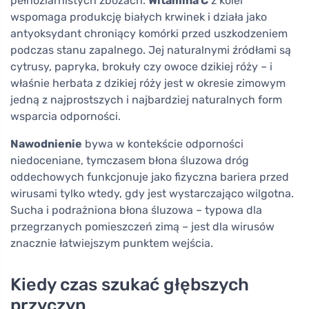
pełnoziarnistych zbożach.
Witamina C
z kolei
wspomaga produkcję białych krwinek i działa jako
antyoksydant chroniący komórki przed uszkodzeniem
podczas stanu zapalnego. Jej naturalnymi źródłami są
cytrusy, papryka, brokuły czy owoce dzikiej róży – i
właśnie herbata z dzikiej róży jest w okresie zimowym
jedną z najprostszych i najbardziej naturalnych form
wsparcia odporności.
Nawodnienie
bywa w kontekście odporności
niedoceniane, tymczasem błona śluzowa dróg
oddechowych funkcjonuje jako fizyczna bariera przed
wirusami tylko wtedy, gdy jest wystarczająco wilgotna.
Sucha i podrażniona błona śluzowa – typowa dla
przegrzanych pomieszczeń zimą – jest dla wirusów
znacznie łatwiejszym punktem wejścia.
Kiedy czas szukać głębszych
przyczyn