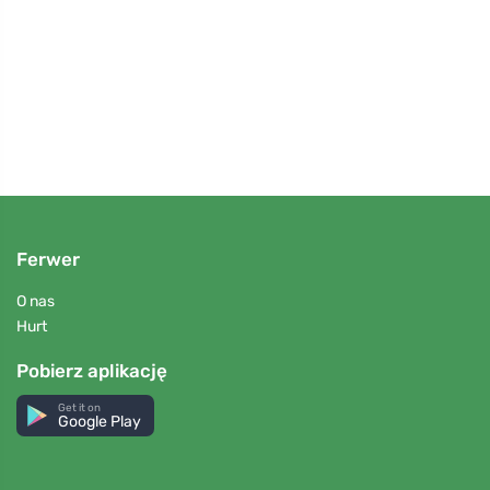
Oczys
zdrow
Ferwer
O nas
Hurt
Pobierz aplikację
Get it on
Google Play