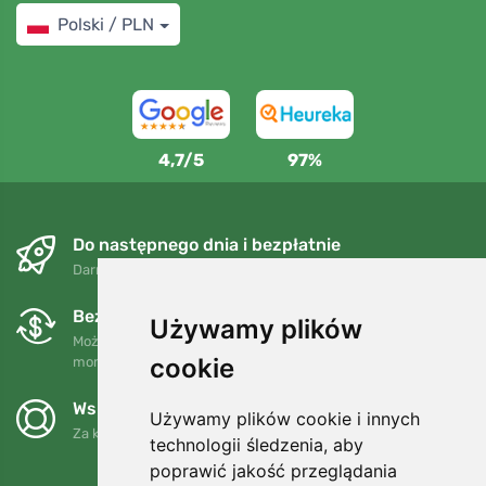
Polski / PLN
4,7/5
97%
Do następnego dnia i bezpłatnie
Darmowa wysyłka dla zamówień powyżej 250 PLN
Bezpłatne wymiany i zwroty
Używamy plików
Możesz zwrócić lub wymienić swoje zamówienie w dowolnym
cookie
momencie w ciągu 90 dni.
Wspieramy Trees.org
Używamy plików cookie i innych
Za każde zamówienie sadzimy drzewo! Czytaj więcej
O nas
.
technologii śledzenia, aby
poprawić jakość przeglądania