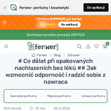
×
Ferwer: perfumy i kosmetyki
Do aplikacji
⚡
Zniżka SUMMER już teraz!
×
SUMMER
Do aplikacji
Darmowa wysyłka powyżej 250 PLN
0
Ferwer
Blog
Zdrowie
# Co dělat při opakovaných
nachlazeních bez léků ## Jak
wzmocnić odporność i radzić sobie z
nawraca
Damskie perfumy
Męskie perfumy
Unisex perfumy
Petr Novák
10 min
28.5.2026