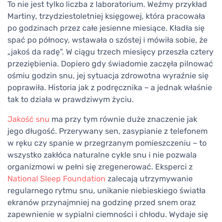
To nie jest tylko liczba z laboratorium. Weźmy przykład
Martiny, trzydziestoletniej księgowej, która pracowała
po godzinach przez całe jesienne miesiące. Kładła się
spać po północy, wstawała o szóstej i mówiła sobie, że
„jakoś da radę". W ciągu trzech miesięcy przeszła cztery
przeziębienia. Dopiero gdy świadomie zaczęła pilnować
ośmiu godzin snu, jej sytuacja zdrowotna wyraźnie się
poprawiła. Historia jak z podręcznika – a jednak właśnie
tak to działa w prawdziwym życiu.
Jakość snu
ma przy tym równie duże znaczenie jak
jego długość. Przerywany sen, zasypianie z telefonem
w ręku czy spanie w przegrzanym pomieszczeniu – to
wszystko zakłóca naturalne cykle snu i nie pozwala
organizmowi w pełni się zregenerować. Eksperci z
National Sleep Foundation
zalecają utrzymywanie
regularnego rytmu snu, unikanie niebieskiego światła
ekranów przynajmniej na godzinę przed snem oraz
zapewnienie w sypialni ciemności i chłodu. Wydaje się