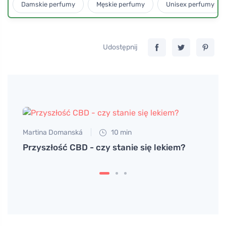
Damskie perfumy
Męskie perfumy
Unisex perfumy
Udostępnij
Martina Domanská
10 min
Przyszłość CBD - czy stanie się lekiem?
Tomáš