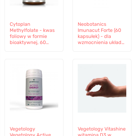
Cytoplan
Neobotanics
Methylfolate - kwas
Imunacut Forte (60
foliowy w formie
kapsułek) - dla
bioaktywnej, 60
wzmocnienia układu
kapsułek
odpornościowego
Vegetology
Vegetology Vitashine
Vegetology Active
witamina D3 w