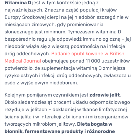
Witamina D
jest w tym kontekście jedną z
najważniejszych. Znaczna część populacji krajów
Europy Środkowej cierpi na jej niedobór, szczególnie w
miesiącach zimowych, gdy promieniowania
słonecznego jest minimum. Tymczasem witamina D
bezpośrednio reguluje odpowiedź immunologiczną – jej
niedobór wiąże się z większą podatnością na infekcje
dróg oddechowych.
Badanie opublikowane w British
Medical Journal
obejmujące ponad 11 000 uczestników
potwierdziło, że suplementacja witaminą D zmniejsza
ryzyko ostrych infekcji dróg oddechowych, zwłaszcza u
osób z wyjściowym niedoborem.
Kolejnym pomijanym czynnikiem jest
zdrowie jelit
.
Około siedemdziesiąt procent układu odpornościowego
rezyduje w jelitach – dokładniej w tkance limfatycznej
ściany jelita i w interakcji z bilionami mikroorganizmów
tworzących mikrobiom jelitowy.
Dieta bogata w
błonnik, fermentowane produkty i różnorodne