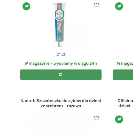
21 zł
W magazynie - wysyłamy w ciągu 24h
W magaz
Nano-b Szczoteczka do zębów dla dzieci
Officin
ze srebrem - różowa
dzieci 