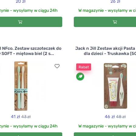
20 zł
26 zł
ynie - wysyłamy w ciągu 24h
W magazynie - wysyłamy w c
ll NFco. Zestaw szczoteczek do
Jack n Jill Zestaw akcji Past
SOFT - miętowa biel (2 s...
dla dzieci - Truskawka (50 
Rabat
41 zł
43 zł
46 zł
48 zł
ynie - wysyłamy w ciągu 24h
W magazynie - wysyłamy w c