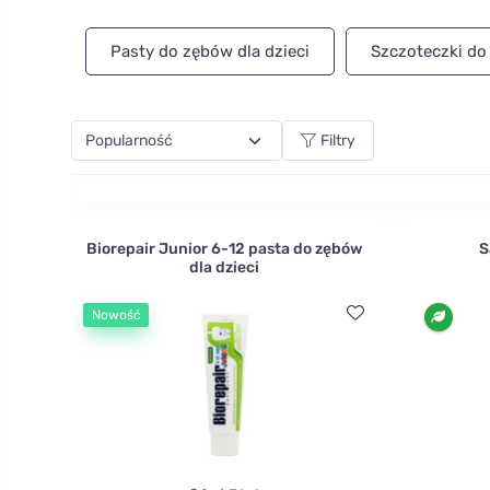
starsze dzieci do dbania o zęby. Następnie zadbaj 
Pasty do zębów dla dzieci
Szczoteczki do
Filtry
Biorepair Junior 6-12 pasta do zębów
S
dla dzieci
Nowość