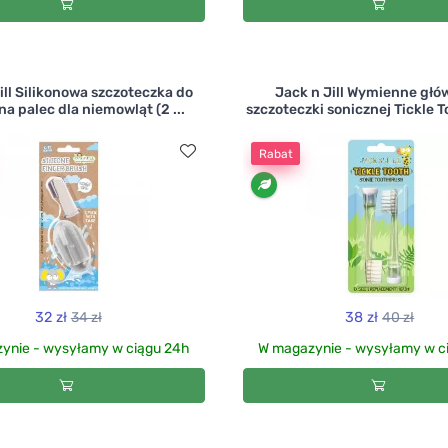
ill Silikonowa szczoteczka do
Jack n Jill Wymienne głó
a palec dla niemowląt (2 ...
szczoteczki sonicznej Tickle To
Rabat
32 zł
34 zł
38 zł
40 zł
ynie - wysyłamy w ciągu 24h
W magazynie - wysyłamy w c