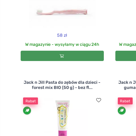
58 zł
W magazynie - wysyłamy w ciągu 24h
W magazy
Jack n Jill Pasta do zębów dla dzieci -
Jack n J
forest mix BIO (50 g) - bez fl...
guma d
Rabat
Rabat