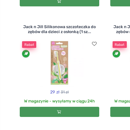
Jack n Jill Silikonowa szczoteczka do
Jack n J
zębów dla dzieci z osłonką (1 sz...
zębów n
Rabat
Rabat
29 zł
31 zł
W magazynie - wysyłamy w ciągu 24h
W magaz