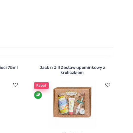
 do higieny jamy ustnej niemowląt.
ieci 75ml
Jack n Jill Zestaw upominkowy z
króliczkiem
Rabat