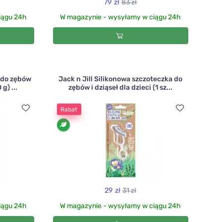
79 zł
83 zł
iągu 24h
W magazynie - wysyłamy w ciągu 24h
a do zębów
Jack n Jill Silikonowa szczoteczka do
g) ...
zębów i dziąseł dla dzieci (1 sz...
Rabat
29 zł
31 zł
iągu 24h
W magazynie - wysyłamy w ciągu 24h