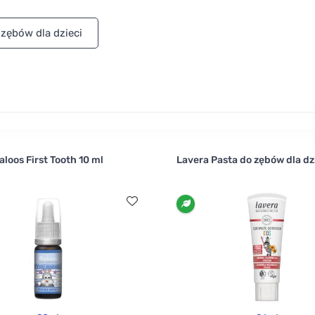
o dziąsła i zęby maluchów, używając chusteczek nawilżanych
 zębów dla dzieci
aloos First Tooth 10 ml
Lavera Pasta do zębów dla dz