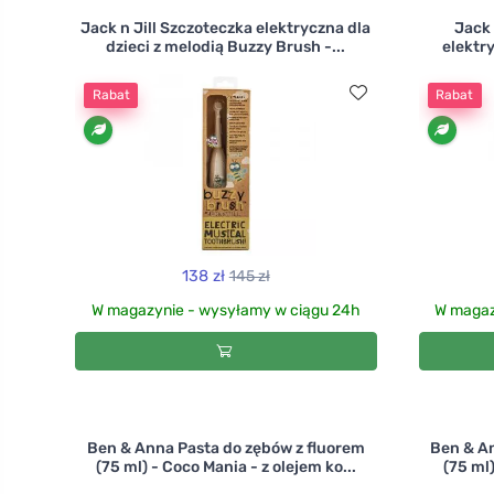
Jack n Jill Szczoteczka elektryczna dla
Jack 
dzieci z melodią Buzzy Brush -...
elektr
Rabat
Rabat
138 zł
145 zł
W magazynie - wysyłamy w ciągu 24h
W magaz
Ben & Anna Pasta do zębów z fluorem
Ben & An
(75 ml) - Coco Mania - z olejem ko...
(75 ml)