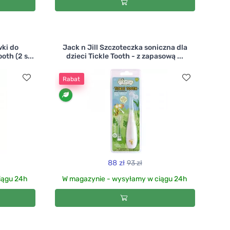
wki do
Jack n Jill Szczoteczka soniczna dla
oth (2 s...
dzieci Tickle Tooth - z zapasową ...
Rabat
88 zł
93 zł
iągu 24h
W magazynie - wysyłamy w ciągu 24h