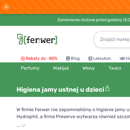
×
Zamówienia złożone przed godziną 12:
Rabaty do -80%
Blog
Leksykon
H
Perfumy
Makijaż
Włosy
Twarz
Higiena jamy ustnej u dzieci
W firmie Ferwer nie zapomnieliśmy o higienie jamy
Hydrophil, a firma Preserve wytwarza również szczo
wykonane ze skrobi kukurydzianej z wesołymi obraz
...