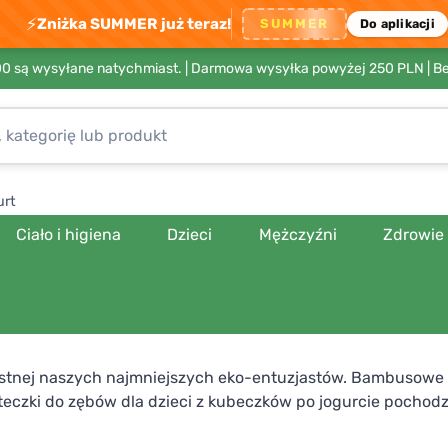
⚡
Zniżka SUMMER już teraz!
SUMMER
Do aplikacji
00 są wysyłane natychmiast. |
Darmowa wysyłka powyżej 250 PLN
| B
urt
Ciało i higiena
Dzieci
Mężczyźni
Zdrowie
 ustnej naszych najmniejszych eko-entuzjastów. Bambusowe s
teczki do zębów dla dzieci z kubeczków po jogurcie pochod
kami przedstawiającymi postacie zwierząt oraz pasta do z