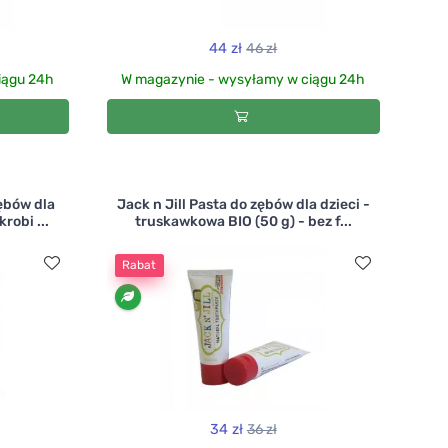
44 zł
46 zł
iągu 24h
W magazynie - wysyłamy w ciągu 24h
zębów dla
Jack n Jill Pasta do zębów dla dzieci -
robi ...
truskawkowa BIO (50 g) - bez f...
Rabat
34 zł
36 zł