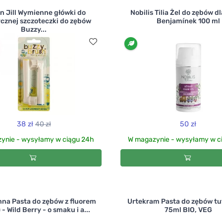
n Jill Wymienne główki do
Nobilis Tilia Żel do zębów dl
ycznej szczoteczki do zębów
Benjamínek 100 ml
Buzzy...
38 zł
40 zł
50 zł
ynie - wysyłamy w ciągu 24h
W magazynie - wysyłamy w c
na Pasta do zębów z fluorem
Urtekram Pasta do zębów tut
 - Wild Berry - o smaku i a...
75ml BIO, VEG