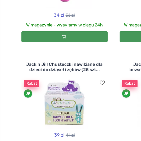
34 zł
36 zł
W magazynie - wysyłamy w ciągu 24h
W magaz
Jack n Jill Chusteczki nawilżane dla
Jac
dzieci do dziąseł i zębów (25 szt...
bezsm
Rabat
Rabat
39 zł
41 zł