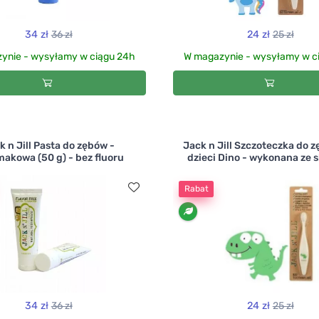
34 zł
36 zł
24 zł
25 zł
ynie - wysyłamy w ciągu 24h
W magazynie - wysyłamy w c
k n Jill Pasta do zębów -
Jack n Jill Szczoteczka do 
akowa (50 g) - bez fluoru
dzieci Dino - wykonana ze sk
Rabat
34 zł
36 zł
24 zł
25 zł