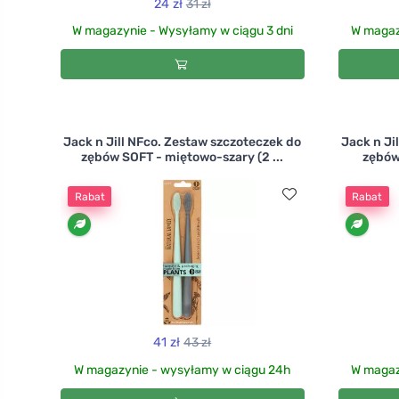
24 zł
31 zł
W magazynie - Wysyłamy w ciągu 3 dni
W magaz
Jack n Jill NFco. Zestaw szczoteczek do
Jack n Ji
zębów SOFT - miętowo-szary (2 ...
zębów 
Rabat
Rabat
41 zł
43 zł
W magazynie - wysyłamy w ciągu 24h
W magaz