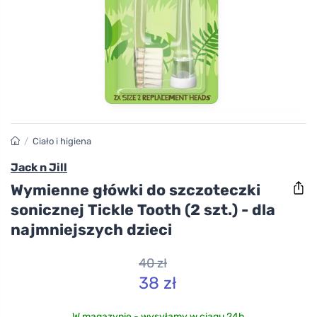
/
Ciało i higiena
Jack n Jill
Wymienne główki do szczoteczki
sonicznej Tickle Tooth (2 szt.) - dla
najmniejszych dzieci
40 zł
38 zł
W magazynie - wysyłamy w ciągu 24h