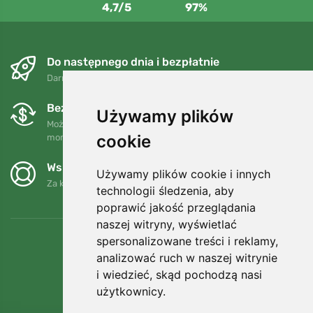
4,7/5
97%
Do następnego dnia i bezpłatnie
Darmowa wysyłka dla zamówień powyżej 250 PLN
Bezpłatne wymiany i zwroty
Używamy plików
Możesz zwrócić lub wymienić swoje zamówienie w dowolnym
cookie
momencie w ciągu 90 dni.
Wspieramy Trees.org
Używamy plików cookie i innych
Za każde zamówienie sadzimy drzewo! Czytaj więcej
O nas
.
technologii śledzenia, aby
poprawić jakość przeglądania
naszej witryny, wyświetlać
spersonalizowane treści i reklamy,
analizować ruch w naszej witrynie
i wiedzieć, skąd pochodzą nasi
użytkownicy.