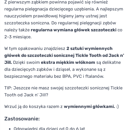
Z pierwszym ząbkiem powinna pojawić się również
regularna pielęgnacja dziecięcego uzębienia. A najlepszym
nauczycielem prawidłowej higieny jamy ustnej jest
szczoteczka soniczna. Do regularnej pielęgnacji zębów
należy także
regularna wymiana główek szczoteczki
co
2-3 miesiące.
W tym opakowaniu znajdziesz
2 sztuki wymiennych
główek do szczoteczki sonicznej Tickle Tooth od Jack n'
Jill.
Dzięki swoim
ekstra miękkim włóknom
są delikatne
dla dziecięcych ząbków i dziąseł, a wykonane są z
bezpiecznego materiału bez BPA, PVC i ftalanów.
TIP: Jeszcze nie masz swojej szczoteczki sonicznej Tickle
Tooth od Jack n' Jill?
Wrzuć ją do koszyka razem z
wymiennymi główkami.
:)
Zastosowanie:
Odpowiedni dla dzieci od 0 do 6 lat