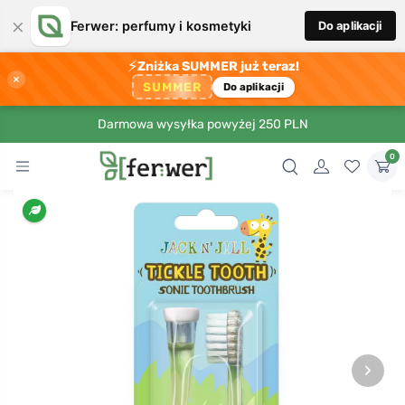
×
Ferwer: perfumy i kosmetyki
Do aplikacji
⚡
Zniżka SUMMER już teraz!
×
SUMMER
Do aplikacji
Darmowa wysyłka powyżej 250 PLN
0
›