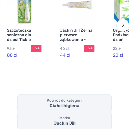
Szczoteczka
Jack n Jill Żel na
Organy
soniczna dla
pierwsze
Podkład
dzieci Tickle
ząbkowanie -
dzień
Tooth - z
łagodzi
umiarko
93 zł
46 zł
22 zł
-5%
-5%
zapasową
podrażnienia
skrzyde
główką, również
dziąseł
szt.) - 
88 zł
44 zł
20 zł
dla
bawełn
najmniejszych
organic
dzieci
krople
Powrót do kategorii
Ciało i higiena
Marka
Jack n Jill